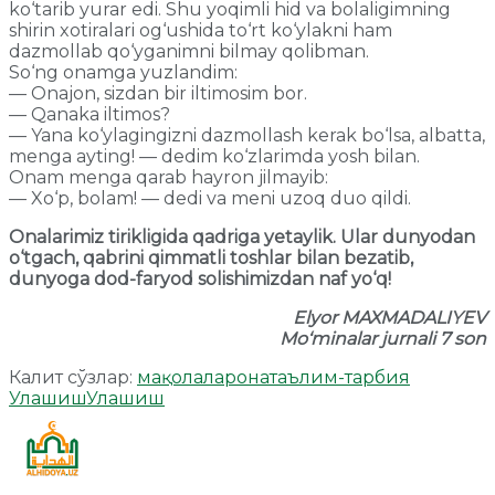
ko‘tarib yurar edi. Shu yoqimli hid va bolaligimning
shirin xotiralari og‘ushida to‘rt ko‘ylakni ham
dazmollab qo‘yganimni bilmay qolibman.
So‘ng onamga yuzlandim:
— Onajon, sizdan bir iltimosim bor.
— Qanaka iltimos?
— Yana ko‘ylagingizni dazmollash kerak bo‘lsa, albatta,
menga ayting! — dedim ko‘zlarimda yosh bilan.
Onam menga qarab hayron jilmayib:
— Xo‘p, bolam! — dedi va meni uzoq duo qildi.
Onalarimiz tirikligida qadriga yetaylik. Ular dunyodan
o‘tgach, qabrini qimmatli toshlar bilan bezatib,
dunyoga dod-faryod solishimizdan naf yo‘q!
Elyor MAXMADALIYEV
Mo‘minalar jurnali 7 son
Калит сўзлар:
мақолалар
она
таълим-тарбия
Улашиш
Улашиш