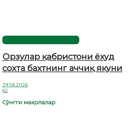
Жаҳолатга қарши - маърифат!
Орзулар қабристони ёхуд
сохта бахтнинг аччиқ якуни
29.06.2026
62
Сўнгги мақолалар