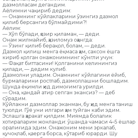
дазмолласам дегандим.
Аёлимни чақириб дедим:
— Онамнинг кўйлакларини ўзингиз дазмол
қилиб берсангиз бўлмайдими?!
Аёлим:
— Хўп бўлади, ҳозир қиламан, — деди.
Онам жилмайиб, ҳазиломуз оҳангда:
— Ўзинг қилиб берақол, болам, — деди.
Дазмол қилиш менга ёқмаса ҳам, саксон ёшга
кириб қолган онажонимнинг кўнгли учун:
— Фақат биттасини! Қолганини келинингиз
қилади, — дедим кулиб.
Дазмолни уладим. Онамнинг кўйлагини ёйиб,
бурмаларини ростлаб, дазмоллашни бошладим.
Шунда ёқимли ҳид димоғимга урилди.
— Она, қандай атир сепган экансиз? — деб
сўрадим.
Кўйлакни дазмоллар эканман, бу ҳид менга таниш
туюлди. Гўё уни илгари ҳам туйган каби эдим.
Эслашга ҳаракат қилдим. Миямда болалик
хотираларим жонланди: ўшанда чамаси 4–5 ёшлар
оралиғида эдим. Онажоним мени эркалаб,
қучоқлаб, қаерга борса, кўтариб юрарди. Шу