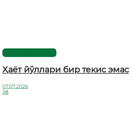
Хислатли ҳикматлар
Ҳаёт йўллари бир текис эмас
07.07.2026
38