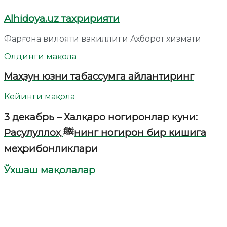
Alhidoya.uz таҳририяти
Фарғона вилояти вакиллиги Ахборот хизмати
Олдинги мақола
Маҳзун юзни табассумга айлантиринг
Кейинги мақола
3 декабрь – Халқаро ногиронлар куни:
Расулуллоҳ ﷺнинг ногирон бир кишига
меҳрибонликлари
Ўхшаш мақолалар