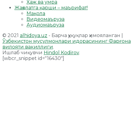
Ҳаж ва умра
Жаҳолатга қарши – маърифат!
Мақола
Видеомаъруза
Аудиомаъруза
© 2021
alhidoya.uz
- Барча ҳуқуқлар ҳимояланган |
Ўзбекистон мусулмонлари идорасининг Фарғона
вилояти вакиллиги
.
Ишлаб чиқувчи
Hindol Kodirov
.
[wbcr_snippet id="16430"]