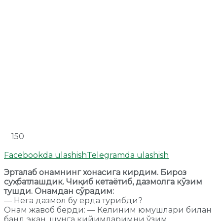
150
Facebookda ulashish
Telegramda ulashish
Эрталаб онамнинг хонасига кирдим. Бироз
суҳбатлашдик. Чиқиб кетаётиб, дазмолга кўзим
тушди. Онамдан сўрадим:
— Нега дазмол бу ерда турибди?
Онам жавоб берди: — Келиним юмушлари билан
банд экан, шунга кийимларимни ўзим