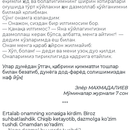
ёқимли ҳид ва болалигимнинг ширин хотиралари
оғушида тўрт кўйлакни ҳам дазмоллаб қўйганимни
билмай қолибман.
Сўнг онамга юзландим:
— Онажон, сиздан бир илтимосим бор.
— Қанақа илтимос? — Яна кўйлагингизни
дазмоллаш керак бўлса, албатта, менга айтинг! —
дедим кўзларимда ёш билан.
Онам менга қараб ҳайрон жилмайиб:
— Хўп, болам! — деди ва мени узоқ дуо қилди.
Оналаримиз тириклигида қадрига етайлик.
Улар дунёдан ўтгач, қабрини қимматли тошлар
билан безатиб, дунёга дод-фарёд солишимиздан
наф йўқ!
Элёр МАХМАДАЛИЕВ
Мўминалар журнали 7 сон
***
Ertalab onamning xonasiga kirdim. Biroz
suhbatlashdik. Chiqib ketayotib, dazmolga ko‘zim
tushdi. Onamdan so‘radim: