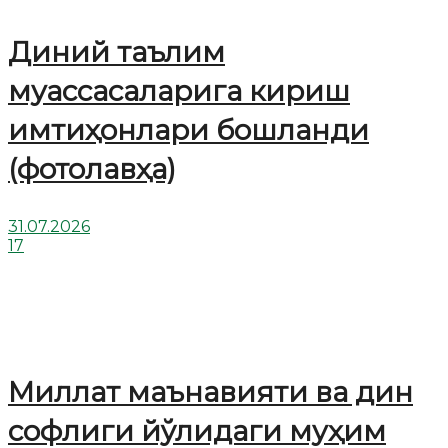
Диний таълим
муассасаларига кириш
имтиҳонлари бошланди
(фотолавҳа)
31.07.2026
17
Миллат маънавияти ва дин
софлиги йўлидаги муҳим