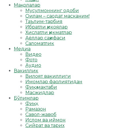
Мақолалар
Мусулмоннинг одоби
Оилам – саодат масканим!
Таълим-тарбия
Ибратли ҳикоялар
Хислатли ҳикматлар
Аёллар саҳифаси
Саломатлик
Медиа
Видео
Фото
Аудио
Вакиллик
Вилоят вакиллиги
Имомлар фаолиятидан
Фиқҳ мактаби
Масжидлар
Бўлимлар
Фиқҳ
Рамазон
Савол-жавоб
Ислом ва иймон
Сийрат ва тарих