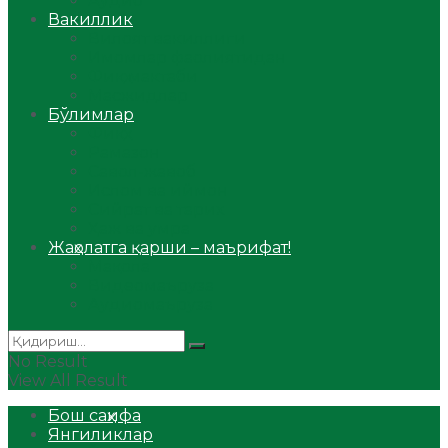
Аудио
Вакиллик
Вилоят вакиллиги
Имомлар фаолиятидан
Фиқҳ мактаби
Масжидлар
Бўлимлар
Фиқҳ
Рамазон
Савол-жавоб
Ислом ва иймон
Сийрат ва тарих
Ҳаж ва умра
Жаҳолатга қарши – маърифат!
Мақола
Видеомаъруза
Аудиомаъруза
No Result
View All Result
Бош саҳифа
Янгиликлар