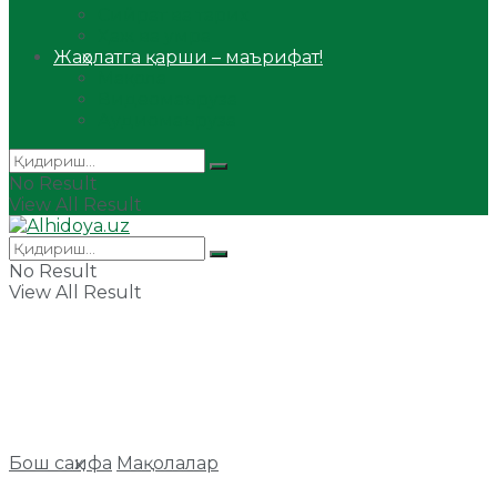
Сийрат ва тарих
Ҳаж ва умра
Жаҳолатга қарши – маърифат!
Мақола
Видеомаъруза
Аудиомаъруза
No Result
View All Result
No Result
View All Result
Бош саҳифа
Мақолалар