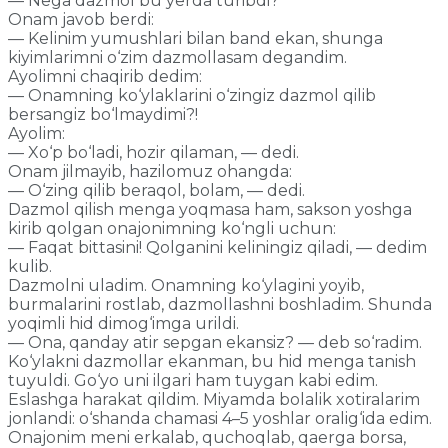
— Nega dazmol bu yerda turibdi?
Onam javob berdi:
— Kelinim yumushlari bilan band ekan, shunga
kiyimlarimni o‘zim dazmollasam degandim.
Ayolimni chaqirib dedim:
— Onamning ko‘ylaklarini o‘zingiz dazmol qilib
bersangiz bo‘lmaydimi?!
Ayolim:
— Xo‘p bo‘ladi, hozir qilaman, — dedi.
Onam jilmayib, hazilomuz ohangda:
— O‘zing qilib beraqol, bolam, — dedi.
Dazmol qilish menga yoqmasa ham, sakson yoshga
kirib qolgan onajonimning ko‘ngli uchun:
— Faqat bittasini! Qolganini keliningiz qiladi, — dedim
kulib.
Dazmolni uladim. Onamning ko‘ylagini yoyib,
burmalarini rostlab, dazmollashni boshladim. Shunda
yoqimli hid dimog‘imga urildi.
— Ona, qanday atir sepgan ekansiz? — deb so‘radim.
Ko‘ylakni dazmollar ekanman, bu hid menga tanish
tuyuldi. Go‘yo uni ilgari ham tuygan kabi edim.
Eslashga harakat qildim. Miyamda bolalik xotiralarim
jonlandi: o‘shanda chamasi 4–5 yoshlar oralig‘ida edim.
Onajonim meni erkalab, quchoqlab, qaerga borsa,