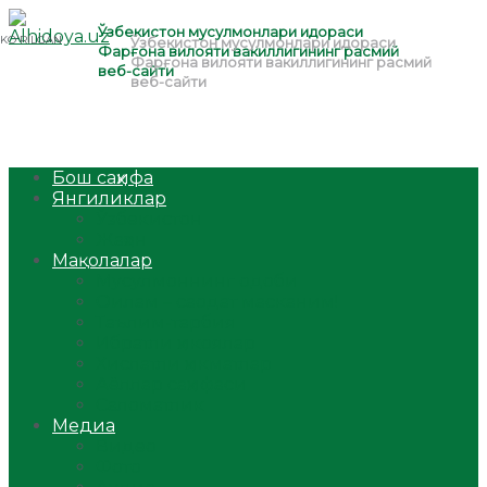
Бош саҳифа
Янгиликлар
Ўзбекистон
Жаҳон
Мақолалар
Мусулмоннинг одоби
Оилам – саодат масканим!
Таълим-тарбия
Ибратли ҳикоялар
Хислатли ҳикматлар
Аёллар саҳифаси
Саломатлик
Медиа
Видео
Фото