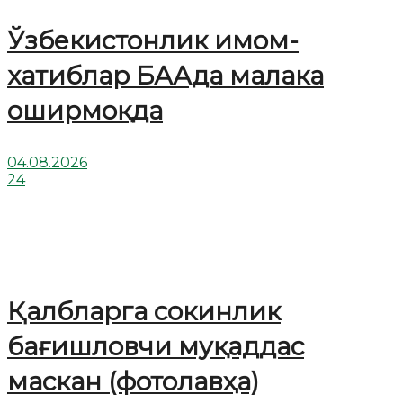
Ўзбекистонлик имом-
хатиблар БААда малака
оширмоқда
04.08.2026
24
Қалбларга сокинлик
бағишловчи муқаддас
маскан (фотолавҳа)