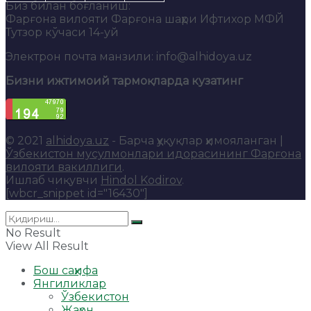
Биз билан боғланиш:
Фарғона вилояти Фарғона шаҳри Ифтихор МФЙ
Тутзор кўчаси 14-уй
Электрон почта манзили: info@alhidoya.uz
Бизни ижтимоий тармоқларда кузатинг
© 2021
alhidoya.uz
- Барча ҳуқуқлар ҳимояланган |
Ўзбекистон мусулмонлари идорасининг Фарғона
вилояти вакиллиги
.
Ишлаб чиқувчи
Hindol Kodirov
.
[wbcr_snippet id="16430"]
No Result
View All Result
Бош саҳифа
Янгиликлар
Ўзбекистон
Жаҳон