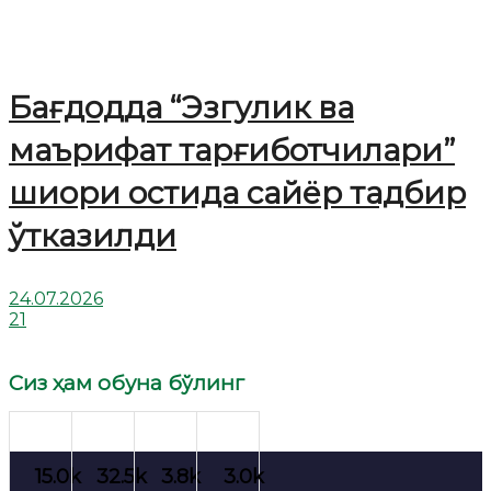
Бағдодда “Эзгулик ва
маърифат тарғиботчилари”
шиори остида сайёр тадбир
ўтказилди
24.07.2026
21
Сиз ҳам обуна бўлинг