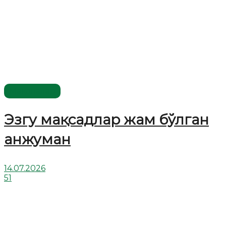
Мақолалар
Эзгу мақсадлар жам бўлган
анжуман
14.07.2026
51