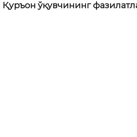
Қуръон ўқувчининг фазилатл