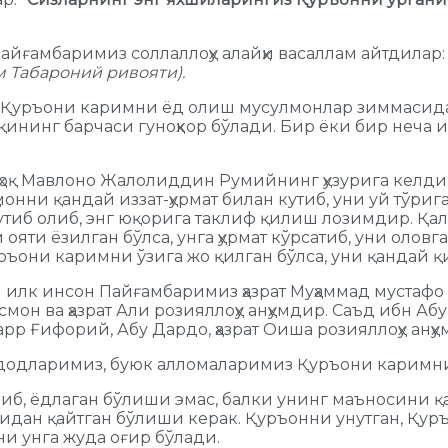
Пайғамбаримиз соллаллоҳу алайҳи васаллам айтдилар
 Табароний ривояти).
. Қуръони каримни ёд олиш мусулмонлар зиммасида
алқининг барчаси гуноҳкор бўлади. Бир ёки бир неч
оқ Мавлоно Жалолиддин Румийнинг ҳузурига келди. М
онни қандай иззат-ҳурмат билан кутиб, уни уй тўри
кутиб олиб, энг юқорига таклиф қилиш лозимдир. Қ
яти ёзилган бўлса, унга ҳурмат кўрсатиб, уни оловг
ръони каримни ўзига жо қилган бўлса, уни қандай қ
 илк инсон Пайғамбаримиз ҳазрат Муҳаммад мустафо 
ат Усмон ва ҳазрат Али розияллоҳу анҳумдир. Саъд ибн 
арр Ғифорий, Абу Дардо, ҳазрат Оиша розияллоҳу анҳ
аждодларимиз, буюк алломаларимиз Қуръони каримн
б, ёдлаган бўлиши эмас, балки унинг маъносини қал
ридан қайтган бўлиши керак. Қуръонни унутган, Қур
ни унга жуда оғир бўлади.