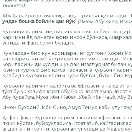
ривояти).
Абу Ҳарайра розияллоҳу анҳудан ривоят қилинади: 
ундан бошқа бойлик ҳам йўқ”
(Имом Абу Аъло, Имом
Қуръони карим зиё, ойдинлик сочган бир нурдир
каримни ёд олмаган ҳофиз инсон бўлмаса, шаҳар х
устидаги фарз соқит бўлади.
Кунлардан бир кун қориларнинг султони Ҳофиз Исҳ
ва юқорига чиқиб ўтиришини илтимос қилди: “Меҳм
қориларини ҳам худди шундай иззат-ҳурмат билан 
юзини кўрмас! Бир қоғоз парчасига Қуръони карим о
Қалбида Қуръони карим нури бўлган, бутун бир Қу
Қуръони каримни қалбига ва ҳофизасига нақш этган
тўрт буюк халифа ҳазрат Абу Бакр, ҳазрат Умар, ҳазр
Абу Ҳурайра, Муоз ибн Жабал, Убай ибн Каъб, Абу З
Имом Бухорий, Ибн Сино, Амур Темур каби улуғ 
Ҳофиз фақат Қуръони карим лафзини ҳофизасига оли
яхши кўрган, буйруқларига итоат этиб, қайтариқла
алданган инсонни Қуръон ҳам унутади ва Маҳшар ку