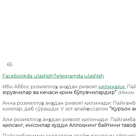
65
Facebookda ulashish
Telegramda ulashish
Ибн Аббос розияллоҳу анҳудан ривоят
қилинади.
Пай
юрувчилар ва кечаси қоим бўлувчилардир”
(Имом 
Анна розияллоҳу анҳудан ривоят қилинади: Пайғамб
кимлар, деб сўрашди. У зот алайҳиссалом
“Қуръон а
Али розияллоҳу анҳудан ривоят қилинади: Пайғамба
қилсанг, инсонлар худди Аллоҳнинг байтини таво
Пайғамбаримиз соллаллоҳу алайҳи васаллам айтдил