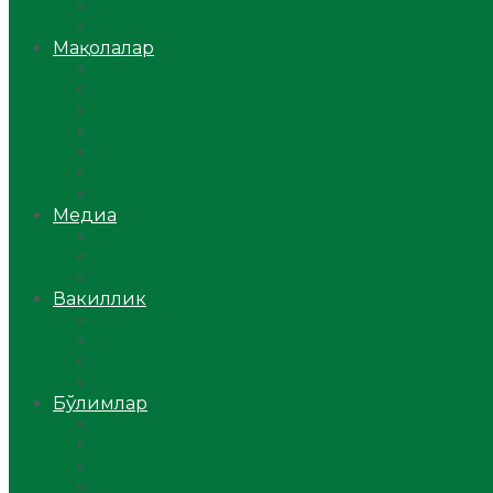
Ўзбекистон
Жаҳон
Мақолалар
Мусулмоннинг одоби
Оилам – саодат масканим!
Таълим-тарбия
Ибратли ҳикоялар
Хислатли ҳикматлар
Аёллар саҳифаси
Саломатлик
Медиа
Видео
Фото
Аудио
Вакиллик
Вилоят вакиллиги
Имомлар фаолиятидан
Фиқҳ мактаби
Масжидлар
Бўлимлар
Фиқҳ
Рамазон
Савол-жавоб
Ислом ва иймон