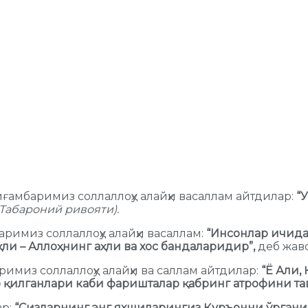
ғамбаримиз соллаллоҳу алайҳи васаллам айтдилар:
“
Табароний ривояти).
аримиз соллаллоҳу алайҳи васаллам:
“Инсонлар ичида
ҳли – Аллоҳнинг аҳли ва хос бандаларидир”,
деб жав
римиз соллаллоҳу алайҳи ва саллам айтдилар:
“Ё Али,
ф қилганлари каби фаришталар қабринг атрофини та
ар:
“Сизларнинг энг яхшиларингиз Қуръонни ўргани