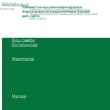
Бош саҳифа
Янгиликлар
Ўзбекистон
Жаҳон
Мақолалар
Мусулмоннинг одоби
Оилам – саодат масканим!
Таълим-тарбия
Ибратли ҳикоялар
Хислатли ҳикматлар
Аёллар саҳифаси
Саломатлик
Медиа
Видео
Фото