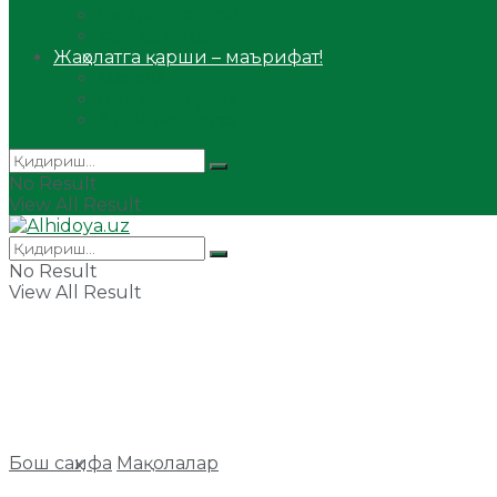
Сийрат ва тарих
Ҳаж ва умра
Жаҳолатга қарши – маърифат!
Мақола
Видеомаъруза
Аудиомаъруза
No Result
View All Result
No Result
View All Result
Бош саҳифа
Мақолалар