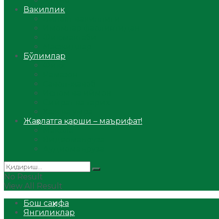
Аудио
Вакиллик
Вилоят вакиллиги
Имомлар фаолиятидан
Фиқҳ мактаби
Масжидлар
Бўлимлар
Фиқҳ
Рамазон
Савол-жавоб
Ислом ва иймон
Сийрат ва тарих
Ҳаж ва умра
Жаҳолатга қарши – маърифат!
Мақола
Видеомаъруза
Аудиомаъруза
No Result
View All Result
Бош саҳифа
Янгиликлар