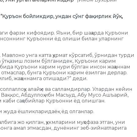
:
“Қуръон бойликдир, ундан сўнг фақирлик йўқ,
ги фарзи кифоядир. Яъни, бир шаҳарда Қуръони
а инсоннинг Қуръонни ёд олиши билан уларнинг
авлоно унга катта ҳурмат кўрсатиб, ўрнидан турди
га ўтқазиш лозим бўлганидек, Қуръони карим
албида Қуръони карим нури бўлган инсон жаҳаннам
а отмаслар, бунга Қуръони карим ёзилган дерлар.
илиб, жаҳаннамга отишади?” деди.
соллаллоҳу алайҳи ва салламдирлар. Улардан кейин
Абу Ваққос, Абдуллоҳ ибн Масъуд, Абу Мусо Ашъарий,
ум каби саҳобийлар Қуръонни ёд олишган.
и жуда ёшликларидаёқ ёд олганлар.
бига жо қилган, ҳукмларини муҳофаза этган, уни
ъонга амал этмасдан, дунёнинг зеб-зийнатларига