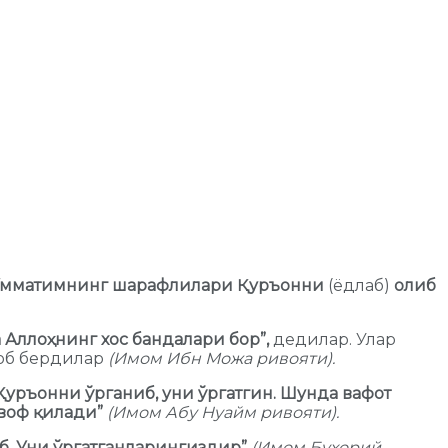
Умматимнинг шарафлилари Қуръонни
(ёдлаб)
олиб
 Аллоҳнинг хос бандалари бор”,
дедилар. Улар
об бердилар
(Имом Ибн Можа ривояти).
 Қуръонни ўрганиб, уни ўргатгин. Шунда вафот
воф қилади”
(Имом Абу Нуайм ривояти).
б, Уни ўргатганларингиздир”
(Имом Бухорий