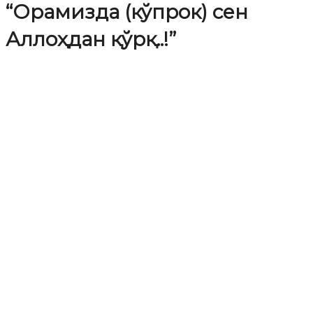
“Орамизда (кўпрок) сен
Аллоҳдан қўрқ..!”