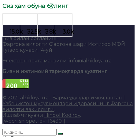
Сиз ҳам обуна бўлинг
Биз билан боғланиш:
Фарғона вилояти Фарғона шаҳри Ифтихор МФЙ
Тутзор кўчаси 14-уй
Электрон почта манзили: info@alhidoya.uz
Бизни ижтимоий тармоқларда кузатинг
© 2021
alhidoya.uz
- Барча ҳуқуқлар ҳимояланган |
Ўзбекистон мусулмонлари идорасининг Фарғона
вилояти вакиллиги
.
Ишлаб чиқувчи
Hindol Kodirov
.
[wbcr_snippet id="16430"]