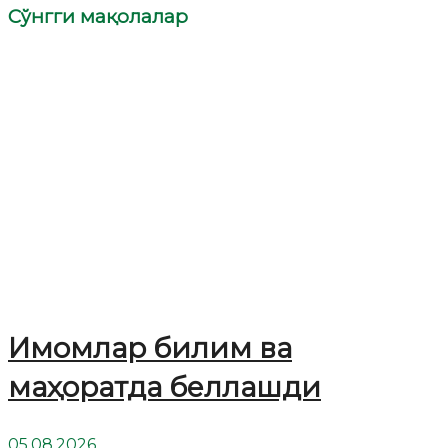
Сўнгги мақолалар
Имомлар билим ва
маҳоратда беллашди
05.08.2026