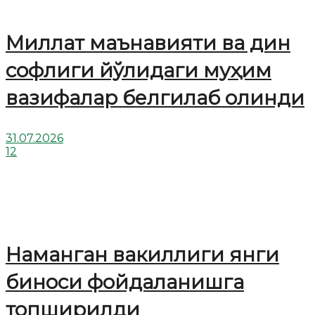
Миллат маънавияти ва дин
софлиги йўлидаги муҳим
вазифалар белгилаб олинди
31.07.2026
12
Наманган вакиллиги янги
биноси фойдаланишга
топширилди