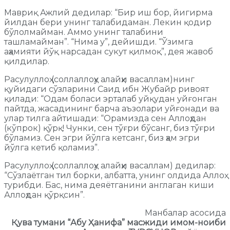
Мавриқ Ажлий дедилар: “Бир иш бор, йигирма
йилдан бери унинг талабидаман. Лекин қодир
бўлолмайман. Аммо унинг талабини
ташламайман”. “Нима у”, дейишди. “Ўзимга
аҳамияти йўқ нарсадан сукут қилмоқ”, дея жавоб
қилдилар.
Расулуллоҳ (соллаллоҳу алайҳи васаллам)нинг
қуйидаги сўзларини Саид ибн Жубайр ривоят
қилади: “Одам боласи эрталаб уйқудан уйғонган
пайтда, жасадининг барча аъзолари уйғонади ва
улар тилга айтишади: “Орамизда сен Аллоҳдан
(кўпрок) қўрқ! Чунки, сен тўғри бўсанг, биз тўғри
бўламиз. Сен эгри йўлга кетсанг, биз ҳам эгри
йўлга кетиб қоламиз”.
Расулуллоҳ (соллаллоҳу алайҳи васаллам) дедилар:
“Сўзлаётган тил борки, албатта, унинг олдида Аллоҳ
турибди. Бас, нима деяётганини англаган киши
Аллоҳдан қўрқсин”.
Манбалар асосида
Қува тумани “Абу Ҳанифа” масжиди имом-ноиби