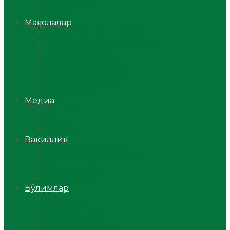
Ўзбекистон
Жаҳон
Мақолалар
Мусулмоннинг одоби
Оилам – саодат масканим!
Таълим-тарбия
Ибратли ҳикоялар
Хислатли ҳикматлар
Аёллар саҳифаси
Саломатлик
Медиа
Видео
Фото
Аудио
Вакиллик
Вилоят вакиллиги
Имомлар фаолиятидан
Фиқҳ мактаби
Масжидлар
Бўлимлар
Фиқҳ
Рамазон
Савол-жавоб
Ислом ва иймон