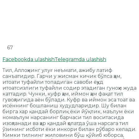
67
Facebookda ulashish
Telegramda ulashish
Тил, Аллоҳнинг улуғ неъмати, ажибу латиф
санъатидир. Гарчи у жисман кичик бўлса ҳам,
итоати туфайли топадиган савоби ёҳуд
итоатсизлиги туфайли содир этадиган гуноҳи жуда
каттадир. Чунки, куфр ҳам, иймон ҳам фақат тил
гувоҳлигида аён бўлади. Куфр ва иймон эса тоат ва
исённинг бошланиш худудларидир. Шу билан
бирга хар қандай борлиқ ёки йўқлик, маълум ёки
номаълум нарсанинг барчаси тил воситасида
изоҳланади ва ҳар қандай ҳолатда ўша нарсага тил
ўзининг исботи ёки инкори билан рўбаро келади.
Кимки тилнинг жиловини бўш қўйиб юборса,