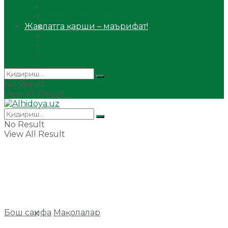
Сийрат ва тарих
Ҳаж ва умра
Жаҳолатга қарши – маърифат!
Мақола
Видеомаъруза
Аудиомаъруза
No Result
View All Result
No Result
View All Result
Бош саҳифа
Мақолалар