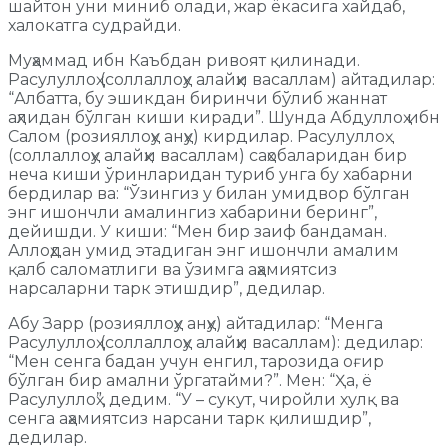
шайтон уни миниб олади, жар ёкасига хайдаб,
халокатга судрайди.
Муҳаммад ибн Каъбдан ривоят қилинади.
Расулуллоҳ (соллаллоҳу алайҳи васаллам) айтадилар:
“Албатта, бу эшикдан биринчи бўлиб жаннат
аҳлидан бўлган киши киради”. Шунда Абдуллоҳ ибн
Салом (розияллоҳу анҳу) кирдилар. Расулуллоҳ
(соллаллоҳу алайҳи васаллам) саҳобаларидан бир
неча киши ўринларидан туриб унга бу хабарни
бердилар ва: “Ўзингиз у билан умидвор бўлган
энг ишончли амалингиз хабарини беринг”,
дейишди. У киши: “Мен бир заиф бандаман.
Аллоҳдан умид этадиган энг ишончли амалим
қалб саломатлиги ва ўзимга аҳамиятсиз
нарсаларни тарк этишдир”, дедилар.
Абу Зарр (розияллоҳу анҳу) айтадилар: “Менга
Расулуллоҳ (соллаллоҳу алайҳи васаллам): дедилар:
“Мен сенга бадан учун енгил, тарозида оғир
бўлган бир амални ўргатайми?”. Мен: “Ҳа, ё
Расулуллоҳ”, дедим. “У – сукут, чиройли хулқ ва
сенга аҳамиятсиз нарсани тарк қилишдир”,
дедилар.