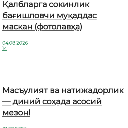
Қалбларга сокинлик
бағишловчи муқаддас
маскан (фотолавҳа)
04.08.2026
14
Масъулият ва натижадорлик
— диний соҳада асосий
мезон!