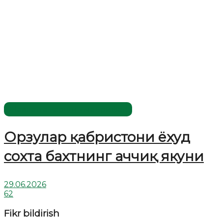
Жаҳолатга қарши - маърифат!
Орзулар қабристони ёхуд
сохта бахтнинг аччиқ якуни
29.06.2026
62
Fikr bildirish