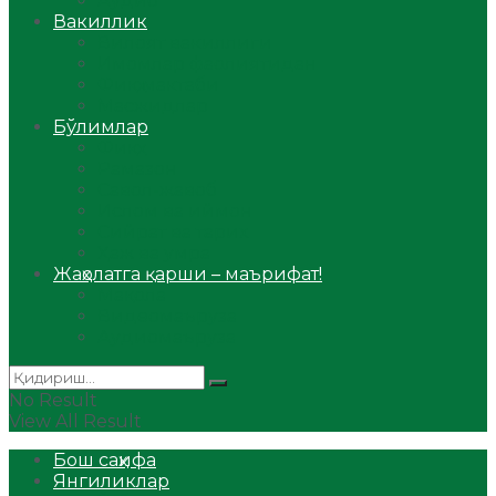
Аудио
Вакиллик
Вилоят вакиллиги
Имомлар фаолиятидан
Фиқҳ мактаби
Масжидлар
Бўлимлар
Фиқҳ
Рамазон
Савол-жавоб
Ислом ва иймон
Сийрат ва тарих
Ҳаж ва умра
Жаҳолатга қарши – маърифат!
Мақола
Видеомаъруза
Аудиомаъруза
No Result
View All Result
Бош саҳифа
Янгиликлар