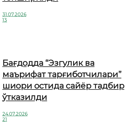
31.07.2026
13
Бағдодда “Эзгулик ва
маърифат тарғиботчилари”
шиори остида сайёр тадбир
ўтказилди
24.07.2026
21