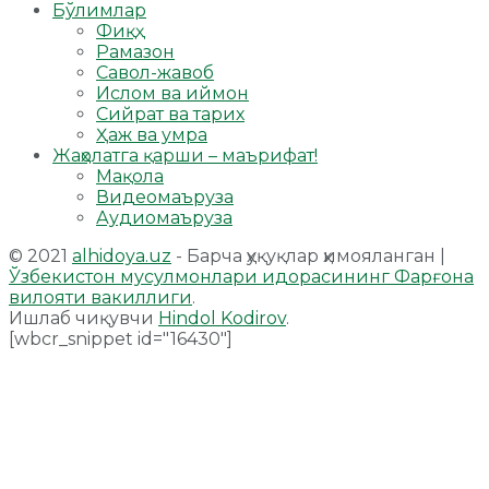
Бўлимлар
Фиқҳ
Рамазон
Савол-жавоб
Ислом ва иймон
Сийрат ва тарих
Ҳаж ва умра
Жаҳолатга қарши – маърифат!
Мақола
Видеомаъруза
Аудиомаъруза
© 2021
alhidoya.uz
- Барча ҳуқуқлар ҳимояланган |
Ўзбекистон мусулмонлари идорасининг Фарғона
вилояти вакиллиги
.
Ишлаб чиқувчи
Hindol Kodirov
.
[wbcr_snippet id="16430"]