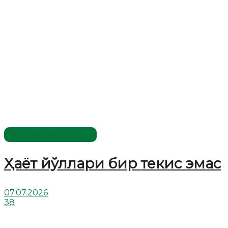
Хислатли ҳикматлар
Ҳаёт йўллари бир текис эмас
07.07.2026
38