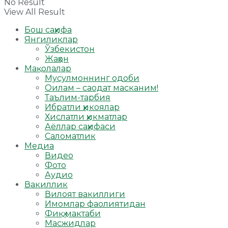
No Result
View All Result
Бош саҳифа
Янгиликлар
Ўзбекистон
Жаҳон
Мақолалар
Мусулмоннинг одоби
Оилам – саодат масканим!
Таълим-тарбия
Ибратли ҳикоялар
Хислатли ҳикматлар
Аёллар саҳифаси
Саломатлик
Медиа
Видео
Фото
Аудио
Вакиллик
Вилоят вакиллиги
Имомлар фаолиятидан
Фиқҳ мактаби
Масжидлар