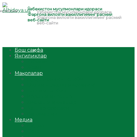
Бош саҳифа
Янгиликлар
Ўзбекистон
Жаҳон
Мақолалар
Мусулмоннинг одоби
Оилам – саодат масканим!
Таълим-тарбия
Ибратли ҳикоялар
Хислатли ҳикматлар
Аёллар саҳифаси
Саломатлик
Медиа
Видео
Фото