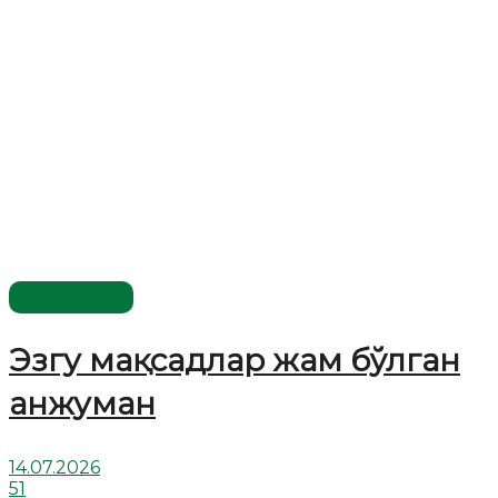
Мақолалар
Эзгу мақсадлар жам бўлган
анжуман
14.07.2026
51