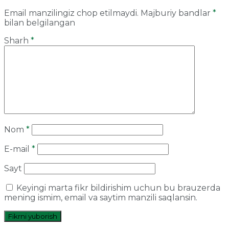
Email manzilingiz chop etilmaydi.
Majburiy bandlar
*
bilan belgilangan
Sharh
*
Nom
*
E-mail
*
Sayt
Keyingi marta fikr bildirishim uchun bu brauzerda
mening ismim, email va saytim manzili saqlansin.