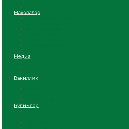
Ўзбекистон
Жаҳон
Мақолалар
Мусулмоннинг одоби
Оилам – саодат масканим!
Таълим-тарбия
Ибратли ҳикоялар
Хислатли ҳикматлар
Аёллар саҳифаси
Саломатлик
Медиа
Видео
Фото
Аудио
Вакиллик
Вилоят вакиллиги
Имомлар фаолиятидан
Фиқҳ мактаби
Масжидлар
Бўлимлар
Фиқҳ
Рамазон
Савол-жавоб
Ислом ва иймон