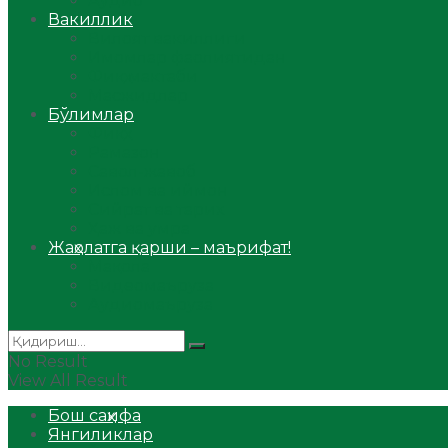
Аудио
Вакиллик
Вилоят вакиллиги
Имомлар фаолиятидан
Фиқҳ мактаби
Масжидлар
Бўлимлар
Фиқҳ
Рамазон
Савол-жавоб
Ислом ва иймон
Сийрат ва тарих
Ҳаж ва умра
Жаҳолатга қарши – маърифат!
Мақола
Видеомаъруза
Аудиомаъруза
No Result
View All Result
Бош саҳифа
Янгиликлар