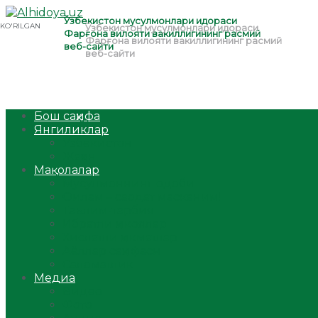
Бош саҳифа
Янгиликлар
Ўзбекистон
Жаҳон
Мақолалар
Мусулмоннинг одоби
Оилам – саодат масканим!
Таълим-тарбия
Ибратли ҳикоялар
Хислатли ҳикматлар
Аёллар саҳифаси
Саломатлик
Медиа
Видео
Фото