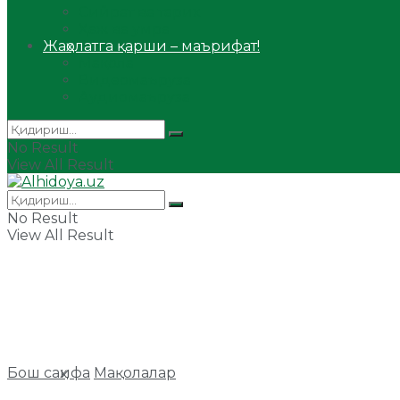
Сийрат ва тарих
Ҳаж ва умра
Жаҳолатга қарши – маърифат!
Мақола
Видеомаъруза
Аудиомаъруза
No Result
View All Result
No Result
View All Result
Бош саҳифа
Мақолалар