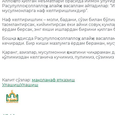
Аллоҳ ато қилган неъматлари орасида иймон улу
Расулуллоҳ соллаллоҳу алайҳи васаллам айтадилар: 
мусулмонларга наф келтиришликдир”.
Наф келтиришлик – моли, бадани, сўзи билан бўли
таомлантирсак, кийинтирсак ёки айни совуқ кунлар
ёрдам берсак, энг яхши ишлардан бирини қилган 
Бошқа ҳадисда Расулуллоҳ соллаллоҳу алайҳи васалл
кечиради. Бир киши мазлумга ёрдам бераман, мусу
Қаранг, азизлар, мусулмонни ҳожатини чиқараман д
қўлимиздан келганича кучимиз, пулимиз, сўзимиз б
Калит сўзлар:
мақола
наф етказиш
Улашиш
Улашиш