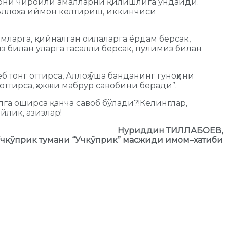
арни чиройли амалларни қилишлига ундайди.
и Аллоҳга иймон келтириш, иккинчиси
мларга, қийналган оилаларга ёрдам берсак,
з билан уларга тасалли берсак, пулимиз билан
б тонг оттирса, Аллоҳ ўша банданинг гуноҳини
ттирса, ҳажжи мабрур савобини беради”.
лга оширса қанча савоб бўлади?!Келинглар,
йлик, азизлар!
Н
уриддин
ТИЛЛАБОЕВ
,
чкўприк тумани
“
Учкўприк
”
масжиди имом
–
хатиби