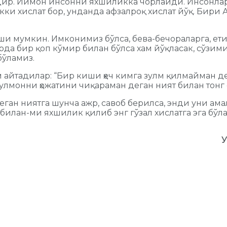
ғидир. Иймон инсонни яхшиликка чорлайди. Инсонл
“Икки хислат бор, унданда афзалроқ хислат йўқ. Бир
ши мумкин. Имконимиз бўлса, бева-бечораларга, ети
да бир қоп кўмир билан бўлса хам йўқласак, сўзими
бўламиз.
ам айтадилар: “Бир киши ҳеч кимга зулм қилмайман де
лмонни ҳожатини чиқараман деган ният билан тонг о
еган ниятга шунча ажр, савоб берилса, энди уни ама
илан-ми яхшилик қилиб энг гўзал хислатга эга бўла
У