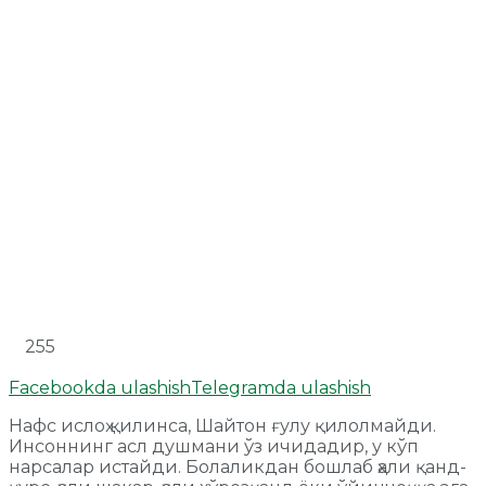
255
Facebookda ulashish
Telegramda ulashish
Нафс ислоҳ қилинса, Шайтон ғулу қилолмайди.
Инсоннинг асл душмани ўз ичидадир, у кўп
нарсалар истайди. Болаликдан бошлаб ҳали қанд-