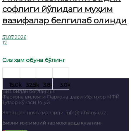
софлиги йўлидаги муҳим
вазифалар белгилаб олинди
31.07.2026
12
Сиз ҳам обуна бўлинг
Биз билан боғланиш:
Фарғона вилояти Фарғона шаҳри Ифтихор МФЙ
Тутзор кўчаси 14-уй
Электрон почта манзили: info@alhidoya.uz
Бизни ижтимоий тармоқларда кузатинг