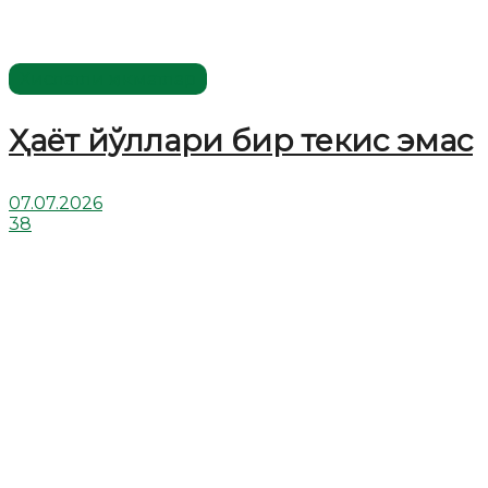
Хислатли ҳикматлар
Ҳаёт йўллари бир текис эмас
07.07.2026
38