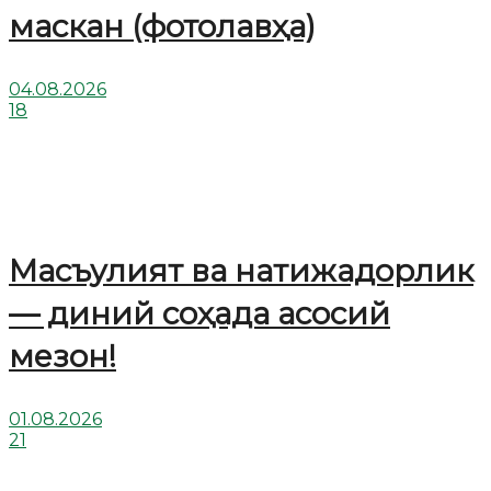
маскан (фотолавҳа)
04.08.2026
18
Масъулият ва натижадорлик
— диний соҳада асосий
мезон!
01.08.2026
21