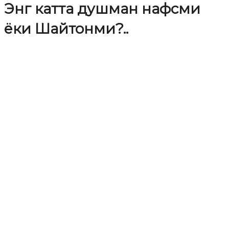
Энг катта душман нафсми
ёки Шайтонми?..