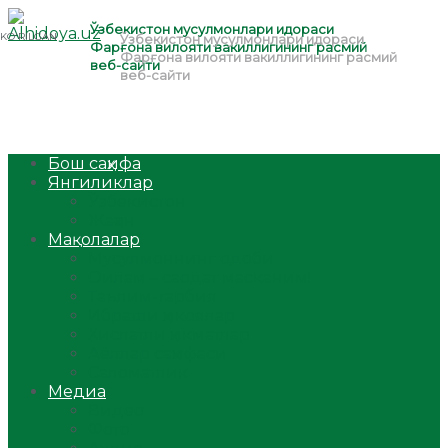
Бош саҳифа
Янгиликлар
Ўзбекистон
Жаҳон
Мақолалар
Мусулмоннинг одоби
Оилам – саодат масканим!
Таълим-тарбия
Ибратли ҳикоялар
Хислатли ҳикматлар
Аёллар саҳифаси
Саломатлик
Медиа
Видео
Фото