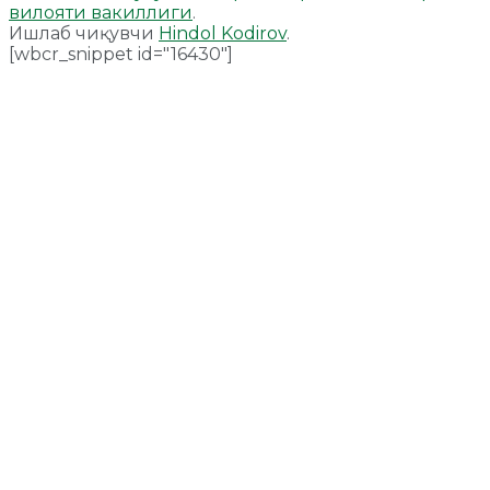
вилояти вакиллиги
.
Ишлаб чиқувчи
Hindol Kodirov
.
[wbcr_snippet id="16430"]