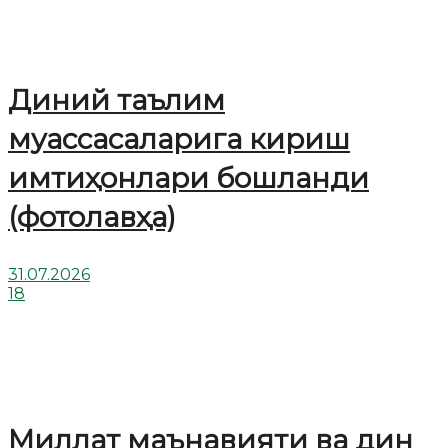
Диний таълим
муассасаларига кириш
имтиҳонлари бошланди
(фотолавҳа)
31.07.2026
18
Миллат маънавияти ва дин