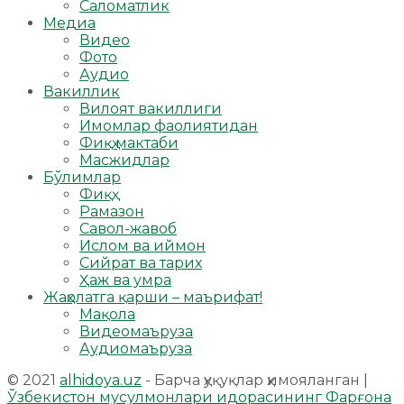
Саломатлик
Медиа
Видео
Фото
Аудио
Вакиллик
Вилоят вакиллиги
Имомлар фаолиятидан
Фиқҳ мактаби
Масжидлар
Бўлимлар
Фиқҳ
Рамазон
Савол-жавоб
Ислом ва иймон
Сийрат ва тарих
Ҳаж ва умра
Жаҳолатга қарши – маърифат!
Мақола
Видеомаъруза
Аудиомаъруза
© 2021
alhidoya.uz
- Барча ҳуқуқлар ҳимояланган |
Ўзбекистон мусулмонлари идорасининг Фарғона