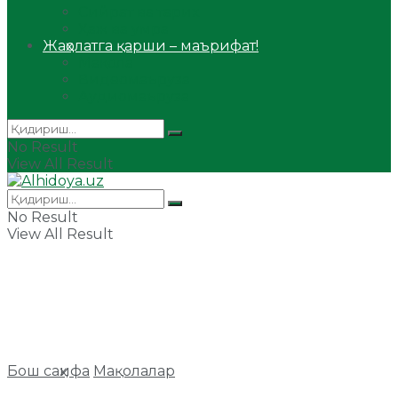
Сийрат ва тарих
Ҳаж ва умра
Жаҳолатга қарши – маърифат!
Мақола
Видеомаъруза
Аудиомаъруза
No Result
View All Result
No Result
View All Result
Бош саҳифа
Мақолалар