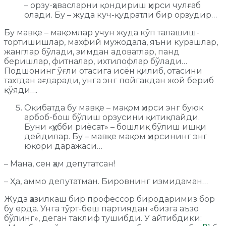
– орзу-ҳавасларни қондириш ҳирси чулғаб
олади. Бу – жуда куч-қудратли бир орзудир…
Бу мавқе – мақомлар учун жуда кўп талашиш-
тортишишлар, махфий мужодала, яъни курашлар,
жанглар бўлади, зимдан адоватлар, панд
беришлар, фитналар, ихтилофлар бўлади…
Подшонинг ўғли отасига исён қилиб, отасини
тахтдан ағдаради, унга энг пойгакдан жой бериб
қўяди….
Оқибатда бу мавқе – мақом ҳирси энг буюк
арбоб-бош бўлиш орзусини қитиқлайди.
Буни «ҳубби риёсат» – бошлиқ бўлиш ишқи
дейдилар. Бу – мавқе мақом ҳирсининг энг
юқори даражаси…
– Мана, сен ҳам депутатсан!
– Ҳа, аммо депутатман. Бировнинг измидаман…
Жуда ҳазилкаш бир профессор биродаримиз бор
бу ерда. Унга тўрт-беш партиядан «бизга аъзо
бўлинг», деган таклиф тушибди. У айтибдики: