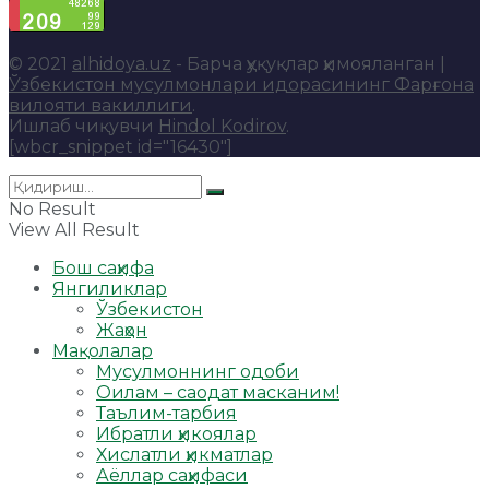
© 2021
alhidoya.uz
- Барча ҳуқуқлар ҳимояланган |
Ўзбекистон мусулмонлари идорасининг Фарғона
вилояти вакиллиги
.
Ишлаб чиқувчи
Hindol Kodirov
.
[wbcr_snippet id="16430"]
No Result
View All Result
Бош саҳифа
Янгиликлар
Ўзбекистон
Жаҳон
Мақолалар
Мусулмоннинг одоби
Оилам – саодат масканим!
Таълим-тарбия
Ибратли ҳикоялар
Хислатли ҳикматлар
Аёллар саҳифаси