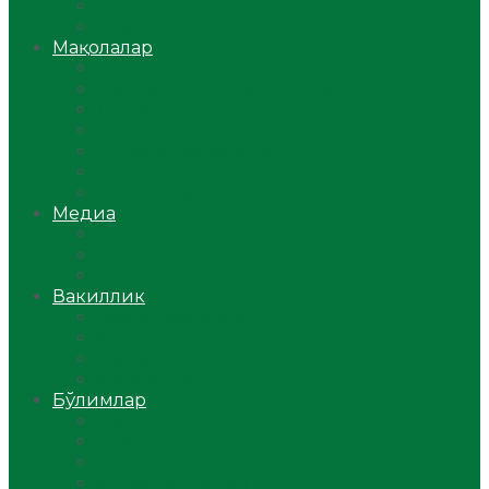
Ўзбекистон
Жаҳон
Мақолалар
Мусулмоннинг одоби
Оилам – саодат масканим!
Таълим-тарбия
Ибратли ҳикоялар
Хислатли ҳикматлар
Аёллар саҳифаси
Саломатлик
Медиа
Видео
Фото
Аудио
Вакиллик
Вилоят вакиллиги
Имомлар фаолиятидан
Фиқҳ мактаби
Масжидлар
Бўлимлар
Фиқҳ
Рамазон
Савол-жавоб
Ислом ва иймон