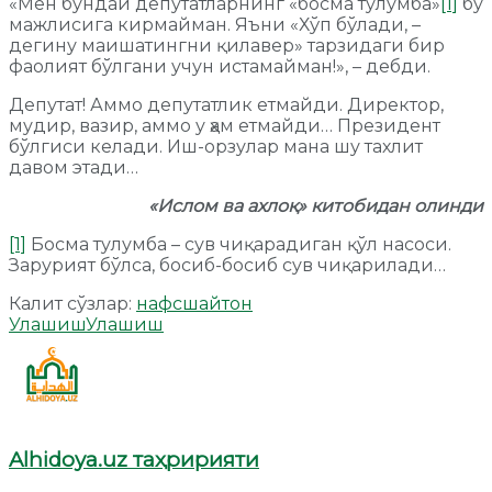
«Мен бундай депутатларнинг «босма тулумба»
[1]
бу
мажлисига кирмайман. Яъни «Хўп бўлади, –
дегину маишатингни қилавер» тарзидаги бир
фаолият бўлгани учун истамайман!», – дебди.
Депутат! Аммо депутатлик етмайди. Директор,
мудир, вазир, аммо у ҳам етмайди… Президент
бўлгиси келади. Иш-орзулар мана шу тахлит
давом этади…
«Ислом ва ахлоқ» китобидан олинди
[1]
Босма тулумба – сув чиқарадиган қўл насоси.
Зарурият бўлса, босиб-босиб сув чиқарилади…
Калит сўзлар:
нафс
шайтон
Улашиш
Улашиш
Alhidoya.uz таҳририяти