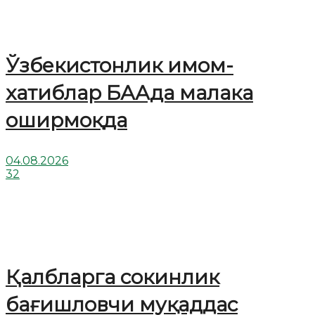
Ўзбекистонлик имом-
хатиблар БААда малака
оширмоқда
04.08.2026
32
Қалбларга сокинлик
бағишловчи муқаддас