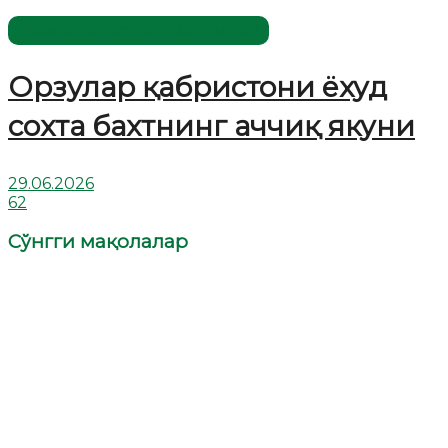
Жаҳолатга қарши - маърифат!
Орзулар қабристони ёхуд
сохта бахтнинг аччиқ якуни
29.06.2026
62
Сўнгги мақолалар