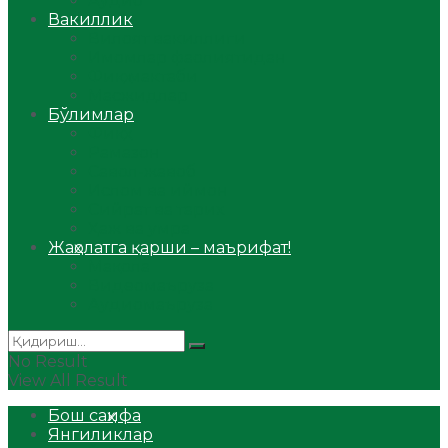
Аудио
Вакиллик
Вилоят вакиллиги
Имомлар фаолиятидан
Фиқҳ мактаби
Масжидлар
Бўлимлар
Фиқҳ
Рамазон
Савол-жавоб
Ислом ва иймон
Сийрат ва тарих
Ҳаж ва умра
Жаҳолатга қарши – маърифат!
Мақола
Видеомаъруза
Аудиомаъруза
No Result
View All Result
Бош саҳифа
Янгиликлар