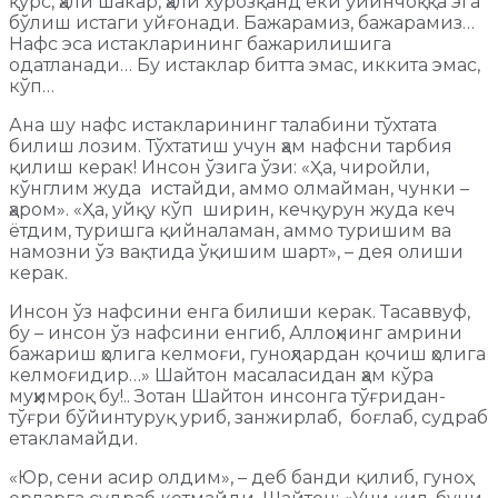
қурс, ҳали шакар, ҳали хўрозқанд ёки ўйинчоққа эга
бўлиш истаги уйғонади. Бажарамиз, бажарамиз…
Нафс эса истакларининг бажарилишига
одатланади… Бу истаклар битта эмас, иккита эмас,
кўп…
Ана шу нафс истакларининг талабини тўхтата
билиш лозим. Тўхтатиш учун ҳам нафсни тарбия
қилиш керак! Инсон ўзига ўзи: «Ҳа, чиройли,
кўнглим жуда истайди, аммо олмайман, чунки –
ҳаром». «Ҳа, уйқу кўп ширин, кечқурун жуда кеч
ётдим, туришга қийналаман, аммо туришим ва
намозни ўз вақтида ўқишим шарт», – дея олиши
керак.
Инсон ўз нафсини енга билиши керак. Тасаввуф,
бу – инсон ўз нафсини енгиб, Аллоҳнинг амрини
бажариш ҳолига келмоғи, гуноҳлардан қочиш ҳолига
келмоғидир…» Шайтон масаласидан ҳам кўра
муҳимроқ бу!.. Зотан Шайтон инсонга тўғридан-
тўғри бўйинтуруқ уриб, занжирлаб, боғлаб, судраб
етакламайди.
«Юр, сени асир олдим», – деб банди қилиб, гуноҳ