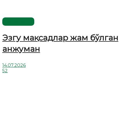
Мақолалар
Эзгу мақсадлар жам бўлган
анжуман
14.07.2026
52