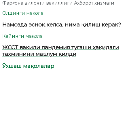
Фарғона вилояти вакиллиги Ахборот хизмати
Олдинги мақола
Намозда эсноқ келса, нима қилиш керак?
Кейинги мақола
ЖССТ вакили пандемия тугаши ҳақидаги
тахминини маълум қилди
Ўхшаш мақолалар