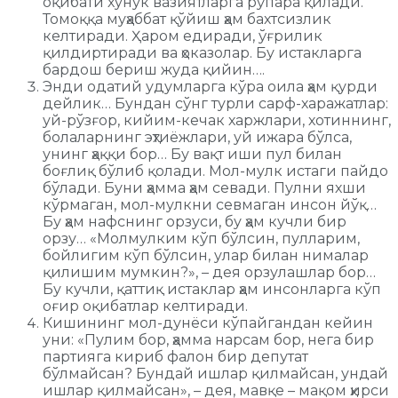
оқибати хунук вазиятларга рўпара қилади.
Томоққа муҳаббат қўйиш ҳам бахтсизлик
келтиради. Ҳаром едиради, ўғрилик
қилдиртиради ва ҳоказолар. Бу истакларга
бардош бериш жуда қийин….
Энди одатий удумларга кўра оила ҳам қурди
дейлик… Бундан сўнг турли сарф-харажатлар:
уй-рўзғор, кийим-кечак харжлари, хотиннинг,
болаларнинг эҳтиёжлари, уй ижара бўлса,
унинг ҳаққи бор… Бу вақт иши пул билан
боғлиқ бўлиб қолади. Мол-мулк истаги пайдо
бўлади. Буни ҳамма ҳам севади. Пулни яхши
кўрмаган, мол-мулкни севмаган инсон йўқ…
Бу ҳам нафснинг орзуси, бу ҳам кучли бир
орзу… «Молмулким кўп бўлсин, пулларим,
бойлигим кўп бўлсин, улар билан нималар
қилишим мумкин?», – дея орзулашлар бор…
Бу кучли, қаттиқ истаклар ҳам инсонларга кўп
оғир оқибатлар келтиради.
Кишининг мол-дунёси кўпайгандан кейин
уни: «Пулим бор, ҳамма нарсам бор, нега бир
партияга кириб фалон бир депутат
бўлмайсан? Бундай ишлар қилмайсан, ундай
ишлар қилмайсан», – дея, мавқе – мақом ҳирси