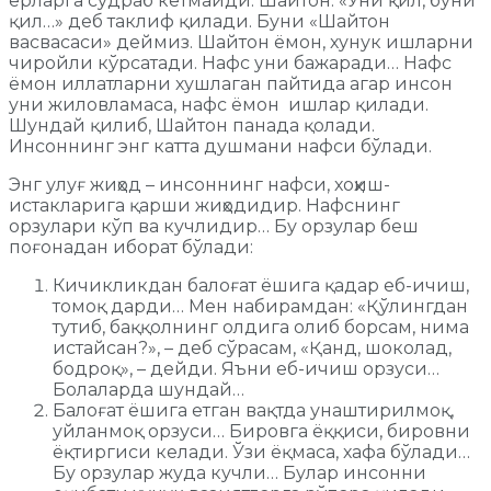
ерларга судраб кетмайди. Шайтон: «Уни қил, буни
қил…» деб таклиф қилади. Буни «Шайтон
васвасаси» деймиз. Шайтон ёмон, хунук ишларни
чиройли кўрсатади. Нафс уни бажаради… Нафс
ёмон иллатларни хушлаган пайтида агар инсон
уни жиловламаса, нафс ёмон ишлар қилади.
Шундай қилиб, Шайтон панада қолади.
Инсоннинг энг катта душмани нафси бўлади.
Энг улуғ жиҳод – инсоннинг нафси, хоҳиш-
истакларига қарши жиҳодидир. Нафснинг
орзулари кўп ва кучлидир… Бу орзулар беш
поғонадан иборат бўлади:
Кичикликдан балоғат ёшига қадар еб-ичиш,
томоқ дарди… Мен набирамдан: «Қўлингдан
тутиб, баққолнинг олдига олиб борсам, нима
истайсан?», – деб сўрасам, «Қанд, шоколад,
бодроқ», – дейди. Яъни еб-ичиш орзуси…
Болаларда шундай…
Балоғат ёшига етган вақтда унаштирилмоқ,
уйланмоқ орзуси… Бировга ёққиси, бировни
ёқтиргиси келади. Ўзи ёқмаса, хафа бўлади…
Бу орзулар жуда кучли… Булар инсонни