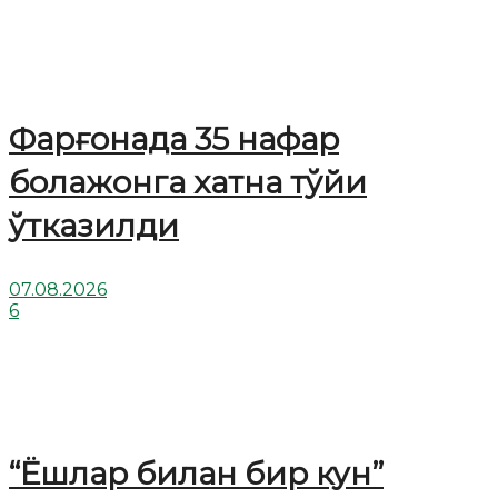
Фарғонада 35 нафар
болажонга хатна тўйи
ўтказилди
07.08.2026
6
“Ёшлар билан бир кун”