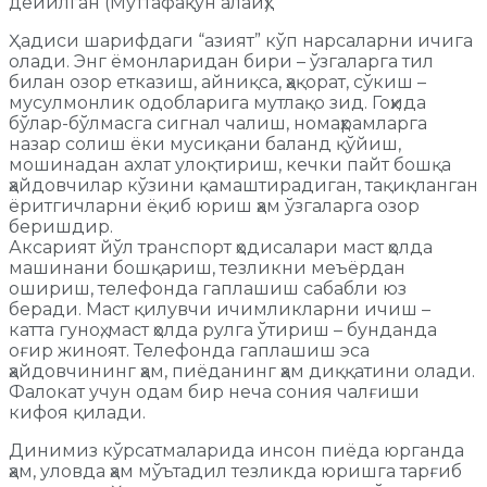
дейилган (Муттафақун алайҳ).
Ҳадиси шарифдаги “азият” кўп нарсаларни ичига
олади. Энг ёмонларидан бири – ўзгаларга тил
билан озор етказиш, айниқса, ҳақорат, сўкиш –
мусулмонлик одобларига мутлақо зид. Гоҳида
бўлар-бўлмасга сигнал чалиш, номаҳрамларга
назар солиш ёки мусиқани баланд қўйиш,
мошинадан ахлат улоқтириш, кечки пайт бошқа
ҳайдовчилар кўзини қамаштирадиган, тақиқланган
ёритгичларни ёқиб юриш ҳам ўзгаларга озор
беришдир.
Аксарият йўл транспорт ҳодисалари маст ҳолда
машинани бошқариш, тезликни меъёрдан
ошириш, телефонда гаплашиш сабабли юз
беради. Маст қилувчи ичимликларни ичиш –
катта гуноҳ, маст ҳолда рулга ўтириш – бунданда
оғир жиноят. Телефонда гаплашиш эса
ҳайдовчининг ҳам, пиёданинг ҳам диққатини олади.
Фалокат учун одам бир неча сония чалғиши
кифоя қилади.
Динимиз кўрсатмаларида инсон пиёда юрганда
ҳам, уловда ҳам мўътадил тезликда юришга тарғиб