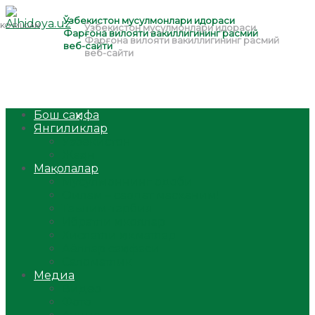
Бош саҳифа
Янгиликлар
Ўзбекистон
Жаҳон
Мақолалар
Мусулмоннинг одоби
Оилам – саодат масканим!
Таълим-тарбия
Ибратли ҳикоялар
Хислатли ҳикматлар
Аёллар саҳифаси
Саломатлик
Медиа
Видео
Фото