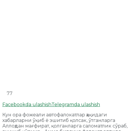
77
Facebookda ulashish
Telegramda ulashish
Кун ора фожеали автофалокатлар ҳақидаги
хабарларни ўқиб ё эшитиб қолсак, ўтганларга
Аллоҳдан мағфират, қолганларга саломатлик сўраб,