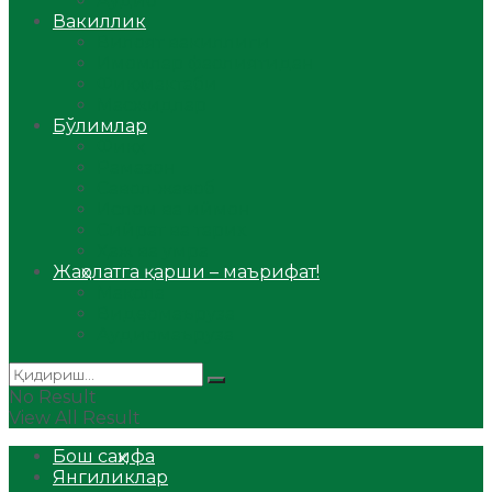
Аудио
Вакиллик
Вилоят вакиллиги
Имомлар фаолиятидан
Фиқҳ мактаби
Масжидлар
Бўлимлар
Фиқҳ
Рамазон
Савол-жавоб
Ислом ва иймон
Сийрат ва тарих
Ҳаж ва умра
Жаҳолатга қарши – маърифат!
Мақола
Видеомаъруза
Аудиомаъруза
No Result
View All Result
Бош саҳифа
Янгиликлар