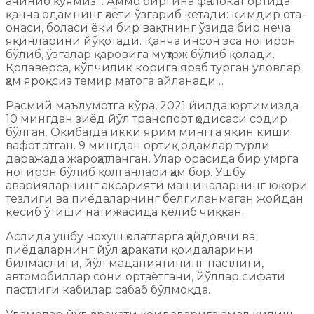
ачиниб қўямиз… Аммо биргина фалокат ортида
қанча одамнинг ҳаёти ўзгариб кетади: кимдир ота-
онаси, боласи ёки бир вақтнинг ўзида бир неча
яқинларини йўқотади. Қанча инсон эса ногирон
бўлиб, ўзгалар қаровига муҳтож бўлиб қолади.
Қолаверса, кўпчилик корига яраб турган уловлар
ҳам яроқсиз темир матога айланади…
Расмий маълумотга кўра, 2021 йилда юртимизда
10 мингдан зиёд йўл транспорт ҳодисаси содир
бўлган. Оқибатда икки ярим мингга яқин киши
вафот этган. 9 мингдан ортиқ одамлар турли
даражада жароҳатланган. Улар орасида бир умрга
ногирон бўлиб қолганлари ҳам бор. Ушбу
аварияларнинг аксарияти машиналарнинг юқори
тезлиги ва пиёдаларнинг белгиланмаган жойдан
кесиб ўтиши натижасида келиб чиққан.
Аслида ушбу нохуш ҳолатларга ҳайдовчи ва
пиёдаларнинг йўл ҳаракати қоидаларини
билмаслиги, йўл маданиятининг пастлиги,
автомобиллар сони ортаётгани, йўллар сифати
пастлиги кабилар сабаб бўлмоқда.