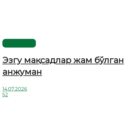
Мақолалар
Эзгу мақсадлар жам бўлган
анжуман
14.07.2026
52