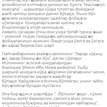
Уламолар йўл ҳаракати қоидаларига амал қилиш
вожиблигига иттифоқ қилишган. Бунга “Маслаҳатул
мурсала” – шариатда кўзда тутилган фойдани
жалб қилиш қоидаси далил бўлади. Яъни йўл
ҳаракати қоидаларидан одамлар фойдаси
кўзланади. Қоидаларга амал қилиш эса
бошлиқларга итоат қилишдир.
Аввало, кўчадан ўтиш ёки унда тўхтаб туриш ҳаққи
– умумий. Ундан пиёда ҳам, автомашинада ҳам
фойдаланиши мумкин. Фақат унда ўзига ва ўзгага
ҳам зарар бермаслик шарт.
Пайғамбаримиз алайҳиссаломнинг: “Зарар кўриш
ҳам, зарар бериш ҳам йўқ”, деган сўзлари
Исломнинг асосий қоидаларидан
биридир (Имом Ибн Можа ривояти). Ушбу
шаръий қоидага кўра, ҳайдовчи ўзгаларнинг жони,
молига етказган зарарга жавобгар
бўлади. Ҳайдовчига боғлиқ бўлмаган, унинг айби
йўқ ҳолатлар бундан мустасно.
Яна бир ҳадиси шарифда: “…Йўлнинг ҳаққи – кўзни
тийиш, азият бермаслик, саломга алик олиш,
яхшиликка буюриш ва ёмонликдан қайтариш”,