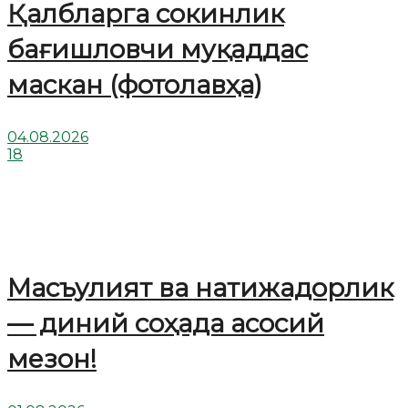
Қалбларга сокинлик
бағишловчи муқаддас
маскан (фотолавҳа)
04.08.2026
18
Масъулият ва натижадорлик
— диний соҳада асосий
мезон!