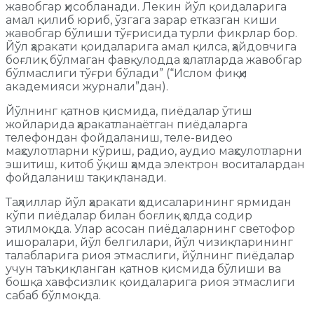
жавобгар ҳисобланади. Лекин йўл қоидаларига
амал қилиб юриб, ўзгага зарар етказган киши
жавобгар бўлиши тўғрисида турли фикрлар бор.
Йўл ҳаракати қоидаларига амал қилса, ҳайдовчига
боғлиқ бўлмаган фавқулодда ҳолатларда жавобгар
бўлмаслиги тўғри бўлади” (“Ислом фиқҳи
академияси журнали”дан).
Йўлнинг қатнов қисмида, пиёдалар ўтиш
жойларида ҳаракатланаётган пиёдаларга
телефондан фойдаланиш, теле-видео
маҳсулотларни кўриш, радио, аудио маҳсулотларни
эшитиш, китоб ўқиш ҳамда электрон воситалардан
фойдаланиш тақиқланади.
Таҳлиллар йўл ҳаракати ҳодисаларининг ярмидан
кўпи пиёдалар билан боғлиқ ҳолда содир
этилмоқда. Улар асосан пиёдаларнинг светофор
ишоралари, йўл белгилари, йўл чизиқларининг
талабларига риоя этмаслиги, йўлнинг пиёдалар
учун таъқиқланган қатнов қисмида бўлиши ва
бошқа хавфсизлик қоидаларига риоя этмаслиги
сабаб бўлмоқда.