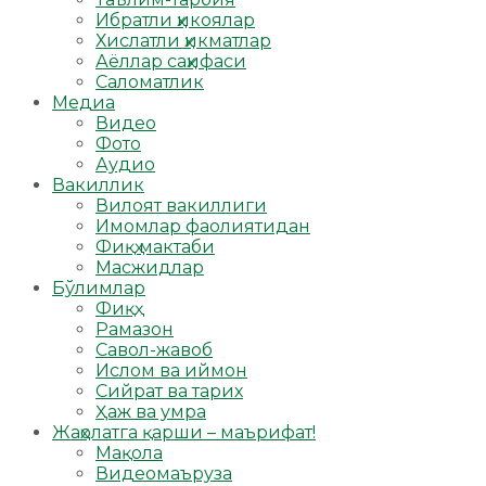
Ибратли ҳикоялар
Хислатли ҳикматлар
Аёллар саҳифаси
Саломатлик
Медиа
Видео
Фото
Аудио
Вакиллик
Вилоят вакиллиги
Имомлар фаолиятидан
Фиқҳ мактаби
Масжидлар
Бўлимлар
Фиқҳ
Рамазон
Савол-жавоб
Ислом ва иймон
Сийрат ва тарих
Ҳаж ва умра
Жаҳолатга қарши – маърифат!
Мақола
Видеомаъруза