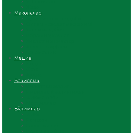
Ўзбекистон
Жаҳон
Мақолалар
Мусулмоннинг одоби
Оилам – саодат масканим!
Таълим-тарбия
Ибратли ҳикоялар
Хислатли ҳикматлар
Аёллар саҳифаси
Саломатлик
Медиа
Видео
Фото
Аудио
Вакиллик
Вилоят вакиллиги
Имомлар фаолиятидан
Фиқҳ мактаби
Масжидлар
Бўлимлар
Фиқҳ
Рамазон
Савол-жавоб
Ислом ва иймон