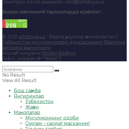
Электрон почта манзили: info@alhidoya.uz
Бизни ижтимоий тармоқларда кузатинг
© 2021
alhidoya.uz
- Барча ҳуқуқлар ҳимояланган |
Ўзбекистон мусулмонлари идорасининг Фарғона
вилояти вакиллиги
.
Ишлаб чиқувчи
Hindol Kodirov
.
[wbcr_snippet id="16430"]
No Result
View All Result
Бош саҳифа
Янгиликлар
Ўзбекистон
Жаҳон
Мақолалар
Мусулмоннинг одоби
Оилам – саодат масканим!
Таълим-тарбия