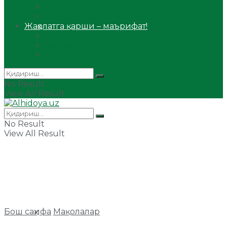
Сийрат ва тарих
Ҳаж ва умра
Жаҳолатга қарши – маърифат!
Мақола
Видеомаъруза
Аудиомаъруза
No Result
View All Result
No Result
View All Result
Бош саҳифа
Мақолалар