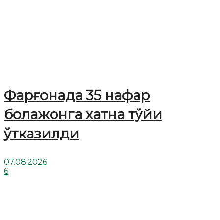
Фарғонада 35 нафар
болажонга хатна тўйи
ўтказилди
07.08.2026
6