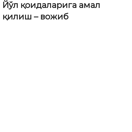
Йўл қоидаларига амал
қилиш – вожиб