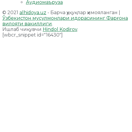
Аудиомаъруза
© 2021
alhidoya.uz
- Барча ҳуқуқлар ҳимояланган |
Ўзбекистон мусулмонлари идорасининг Фарғона
вилояти вакиллиги
.
Ишлаб чиқувчи
Hindol Kodirov
.
[wbcr_snippet id="16430"]