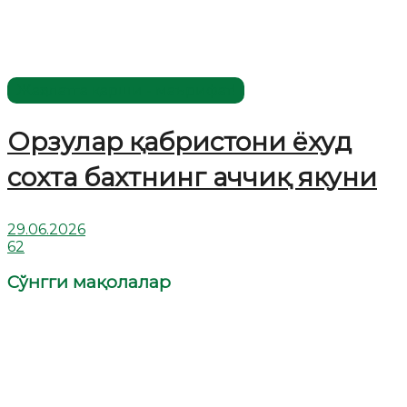
Жаҳолатга қарши - маърифат!
Орзулар қабристони ёхуд
сохта бахтнинг аччиқ якуни
29.06.2026
62
Сўнгги мақолалар