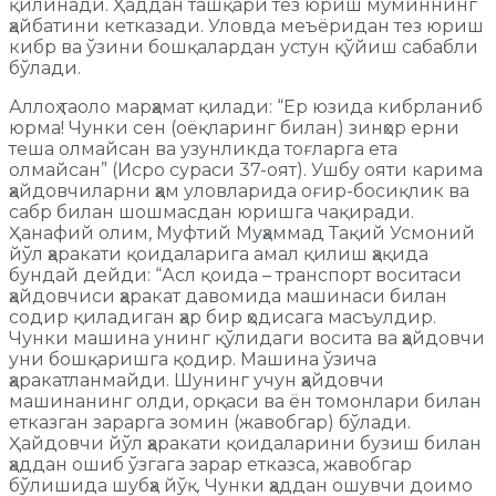
қилинади. Ҳаддан ташқари тез юриш мўминнинг
ҳайбатини кетказади. Уловда меъёридан тез юриш
кибр ва ўзини бошқалардан устун қўйиш сабабли
бўлади.
Аллоҳ таоло марҳамат қилади: “Ер юзида кибрланиб
юрма! Чунки сен (оёқларинг билан) зинҳор ерни
теша олмайсан ва узунликда тоғларга ета
олмайсан” (Исро сураси 37-оят). Ушбу ояти карима
ҳайдовчиларни ҳам уловларида оғир-босиқлик ва
сабр билан шошмасдан юришга чақиради.
Ҳанафий олим, Муфтий Муҳаммад Тақий Усмоний
йўл ҳаракати қоидаларига амал қилиш ҳақида
бундай дейди: “Асл қоида – транспорт воситаси
ҳайдовчиси ҳаракат давомида машинаси билан
содир қиладиган ҳар бир ҳодисага масъулдир.
Чунки машина унинг қўлидаги восита ва ҳайдовчи
уни бошқаришга қодир. Машина ўзича
ҳаракатланмайди. Шунинг учун ҳайдовчи
машинанинг олди, орқаси ва ён томонлари билан
етказган зарарга зомин (жавобгар) бўлади.
Ҳайдовчи йўл ҳаракати қоидаларини бузиш билан
ҳаддан ошиб ўзгага зарар етказса, жавобгар
бўлишида шубҳа йўқ. Чунки ҳаддан ошувчи доимо