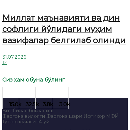
Миллат маънавияти ва дин
софлиги йўлидаги муҳим
вазифалар белгилаб олинди
31.07.2026
12
Сиз ҳам обуна бўлинг
Биз билан боғланиш:
Фарғона вилояти Фарғона шаҳри Ифтихор МФЙ
Тутзор кўчаси 14-уй