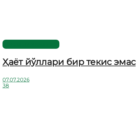
Хислатли ҳикматлар
Ҳаёт йўллари бир текис эмас
07.07.2026
38