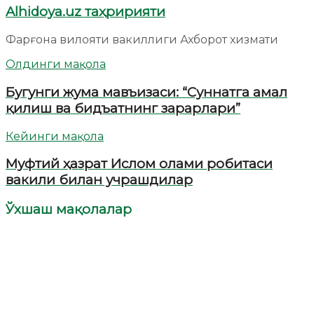
Alhidoya.uz таҳририяти
Фарғона вилояти вакиллиги Ахборот хизмати
Олдинги мақола
Бугунги жума мавъизаси: “Суннатга амал
қилиш ва бидъатнинг зарарлари”
Кейинги мақола
Муфтий ҳазрат Ислом олами робитаси
вакили билан учрашдилар
Ўхшаш мақолалар