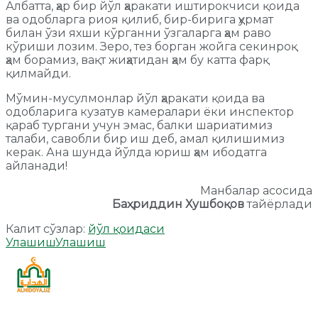
Албатта, ҳар бир йўл ҳаракати иштирокчиси қоида
ва одобларга риоя қилиб, бир-бирига ҳурмат
билан ўзи яхши кўрганни ўзгаларга ҳам раво
кўриши лозим. Зеро, тез борган жойга секинроқ
ҳам борамиз, вақт жиҳатидан ҳам бу катта фарқ
қилмайди.
Мўмин-мусулмонлар йўл ҳаракати қоида ва
одобларига кузатув камералари ёки инспектор
қараб тургани учун эмас, балки шариатимиз
талаби, савобли бир иш деб, амал қилишимиз
керак. Ана шунда йўлда юриш ҳам ибодатга
айланади!
Манбалар асосида
Баҳриддин Хушбоқов
тайёрлади
Калит сўзлар:
йўл қоидаси
Улашиш
Улашиш