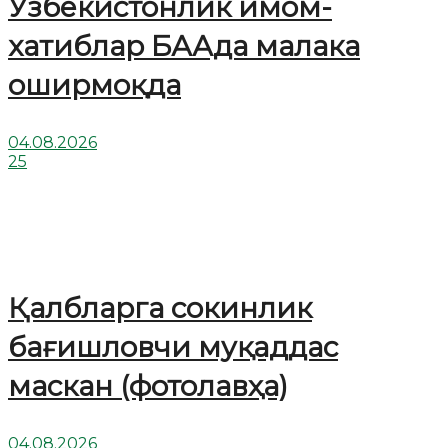
Ўзбекистонлик имом-
хатиблар БААда малака
оширмоқда
04.08.2026
25
Қалбларга сокинлик
бағишловчи муқаддас
маскан (фотолавҳа)
04.08.2026