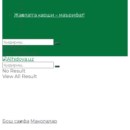
Сийрат ва тарих
Ҳаж ва умра
Жаҳолатга қарши – маърифат!
Мақола
Видеомаъруза
Аудиомаъруза
No Result
View All Result
No Result
View All Result
Бош саҳифа
Мақолалар