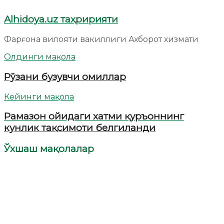
Alhidoya.uz таҳририяти
Фарғона вилояти вакиллиги Ахборот хизмати
Олдинги мақола
Рўзани бузувчи омиллар
Кейинги мақола
Рамазон ойидаги хатми қуръоннинг
кунлик тақсимоти белгиланди
Ўхшаш мақолалар