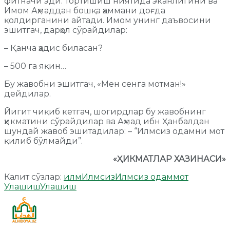
фитначи эди. Тортишиш ниятида эканлигини ва
Имом Аҳмаддан бошқа ҳаммани доғда
қолдирганини айтади. Имом унинг даъвосини
эшитгач, дарҳол сўрайдилар:
– Қанча ҳадис биласан?
– 500 га яқин…
Бу жавобни эшитгач, «Мен сенга мотман!»
дейдилар.
Йигит чиқиб кетгач, шогирдлар бу жавобнинг
ҳикматини сўрайдилар ва Аҳмад ибн Ҳанбалдан
шундай жавоб эшитадилар: – “Илмсиз одамни мот
қилиб бўлмайди”.
«ҲИКМАТЛАР ХАЗИНАСИ»
Калит сўзлар:
илм
Илмсиз
Илмсиз одам
мот
Улашиш
Улашиш