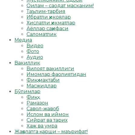
Оилам – саодат масканим!
Таълим-тарбия
Ибратли ҳикоялар
Хислатли ҳикматлар
Аёллар саҳифаси
Саломатлик
Медиа
Видео
Фото
Аудио
Вакиллик
Вилоят вакиллиги
Имомлар фаолиятидан
Фиқҳ мактаби
Масжидлар
Бўлимлар
Фиқҳ
Рамазон
Савол-жавоб
Ислом ва иймон
Сийрат ва тарих
Ҳаж ва умра
Жаҳолатга қарши – маърифат!