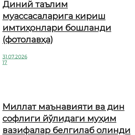
Диний таълим
муассасаларига кириш
имтиҳонлари бошланди
(фотолавҳа)
31.07.2026
17
Миллат маънавияти ва дин
софлиги йўлидаги муҳим
вазифалар белгилаб олинди