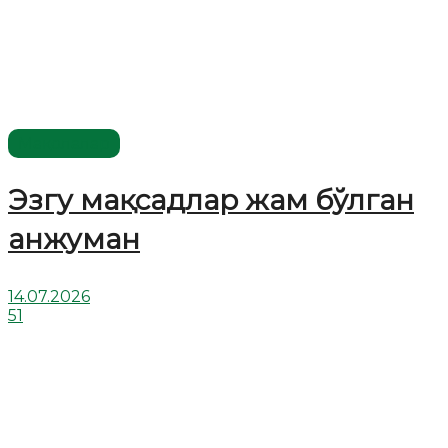
Мақолалар
Эзгу мақсадлар жам бўлган
анжуман
14.07.2026
51