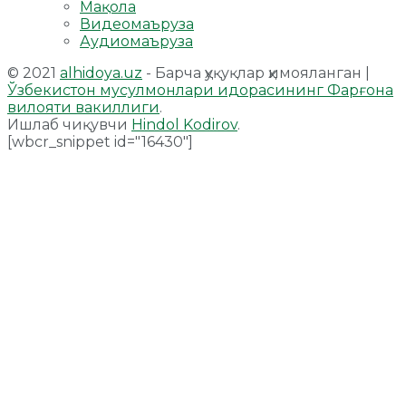
Мақола
Видеомаъруза
Аудиомаъруза
© 2021
alhidoya.uz
- Барча ҳуқуқлар ҳимояланган |
Ўзбекистон мусулмонлари идорасининг Фарғона
вилояти вакиллиги
.
Ишлаб чиқувчи
Hindol Kodirov
.
[wbcr_snippet id="16430"]