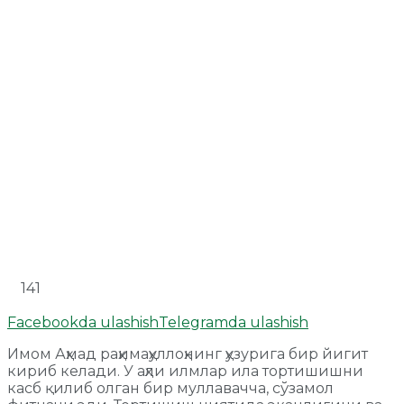
141
Facebookda ulashish
Telegramda ulashish
Имом Аҳмад раҳимаҳуллоҳнинг ҳузурига бир йигит
кириб келади. У аҳли илмлар ила тортишишни
касб қилиб олган бир муллавачча, сўзамол