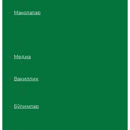
Ўзбекистон
Жаҳон
Мақолалар
Мусулмоннинг одоби
Оилам – саодат масканим!
Таълим-тарбия
Ибратли ҳикоялар
Хислатли ҳикматлар
Аёллар саҳифаси
Саломатлик
Медиа
Видео
Фото
Аудио
Вакиллик
Вилоят вакиллиги
Имомлар фаолиятидан
Фиқҳ мактаби
Масжидлар
Бўлимлар
Фиқҳ
Рамазон
Савол-жавоб
Ислом ва иймон