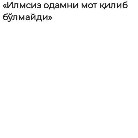
«Илмсиз одамни мот қилиб
бўлмайди»