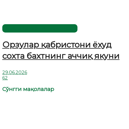
Жаҳолатга қарши - маърифат!
Орзулар қабристони ёхуд
сохта бахтнинг аччиқ якуни
29.06.2026
62
Сўнгги мақолалар