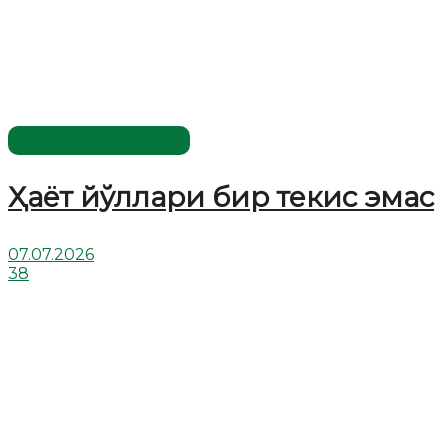
Хислатли ҳикматлар
Ҳаёт йўллари бир текис эмас
07.07.2026
38