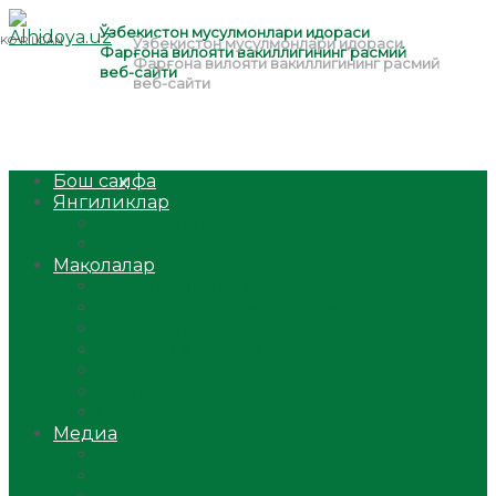
Бош саҳифа
Янгиликлар
Ўзбекистон
Жаҳон
Мақолалар
Мусулмоннинг одоби
Оилам – саодат масканим!
Таълим-тарбия
Ибратли ҳикоялар
Хислатли ҳикматлар
Аёллар саҳифаси
Саломатлик
Медиа
Видео
Фото