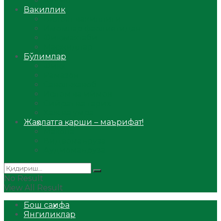
Аудио
Вакиллик
Вилоят вакиллиги
Имомлар фаолиятидан
Фиқҳ мактаби
Масжидлар
Бўлимлар
Фиқҳ
Рамазон
Савол-жавоб
Ислом ва иймон
Сийрат ва тарих
Ҳаж ва умра
Жаҳолатга қарши – маърифат!
Мақола
Видеомаъруза
Аудиомаъруза
No Result
View All Result
Бош саҳифа
Янгиликлар