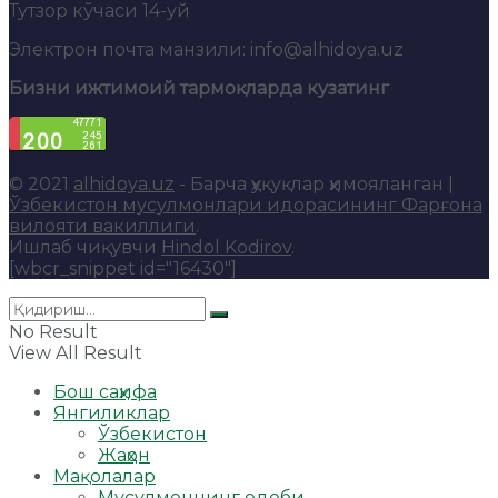
Тутзор кўчаси 14-уй
Электрон почта манзили: info@alhidoya.uz
Бизни ижтимоий тармоқларда кузатинг
© 2021
alhidoya.uz
- Барча ҳуқуқлар ҳимояланган |
Ўзбекистон мусулмонлари идорасининг Фарғона
вилояти вакиллиги
.
Ишлаб чиқувчи
Hindol Kodirov
.
[wbcr_snippet id="16430"]
No Result
View All Result
Бош саҳифа
Янгиликлар
Ўзбекистон
Жаҳон
Мақолалар
Мусулмоннинг одоби