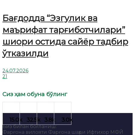
Бағдодда “Эзгулик ва
маърифат тарғиботчилари”
шиори остида сайёр тадбир
ўтказилди
24.07.2026
21
Сиз ҳам обуна бўлинг
Биз билан боғланиш:
Фарғона вилояти Фарғона шаҳри Ифтихор МФЙ