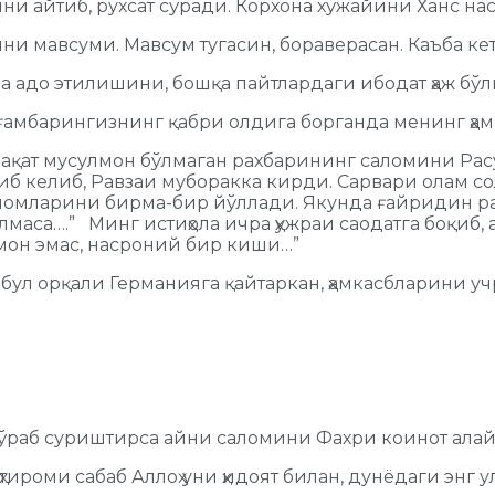
ини айтиб, рухсат сўради. Корхона хўжайини Ханс 
йни мавсуми. Мавсум тугасин, бораверасан. Каъба к
на адо этилишини, бошқа пайтлардаги ибодат ҳаж бў
йғамбарингизнинг қабри олдига борганда менинг ҳам
ақат мусулмон бўлмаган рахбарининг саломини Расул
 келиб, Равзаи муборакка кирди. Сарвари олам сола
омларини бирма-бир йўллади. Якунда ғайридин раҳб
ўлмаса….” Минг истиҳола ичра ҳужраи саодатга боқиб,
лмон эмас, насроний бир киши…”
нбул орқали Германияга қайтаркан, ҳамкасбларини уч
сўраб суриштирса айни саломини Фахри коинот алайҳ
ҳтироми сабаб Аллоҳ уни ҳидоят билан, дунёдаги энг