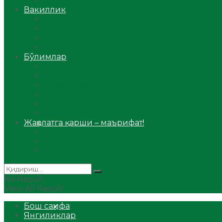
Аудио
Вакиллик
Вилоят вакиллиги
Имомлар фаолиятидан
Фиқҳ мактаби
Масжидлар
Бўлимлар
Фиқҳ
Рамазон
Савол-жавоб
Ислом ва иймон
Сийрат ва тарих
Ҳаж ва умра
Жаҳолатга қарши – маърифат!
Мақола
Видеомаъруза
Аудиомаъруза
No Result
View All Result
Бош саҳифа
Янгиликлар