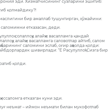
насроний эди. Хизматчисининг сўзларини эшитиб:
етиб қолмайдику?!
лмаслигини бир амаллаб тушунтиргач, хўжайини:
 саломимни етказасан, деди.
уллоҳ солаллоҳу алайҳи васалламга қандай
ллоҳу алайҳи васалламга саловотлар айтиб, салом
арининг саломини эслаб, оғир аҳволда қолди:
 айбдорлардек шивирлади: “Ё Расулуллоҳ! Сизга бир
ратиб қолди.
иссаломга етказган куни эди.
 улуғ неъмат – иймон неъмати билан мукофотлаб