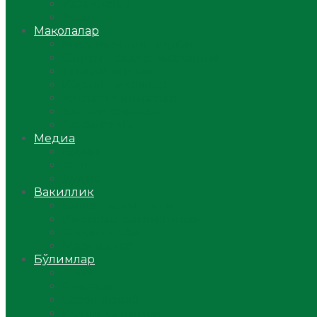
Ўзбекистон
Жаҳон
Мақолалар
Мусулмоннинг одоби
Оилам – саодат масканим!
Таълим-тарбия
Ибратли ҳикоялар
Хислатли ҳикматлар
Аёллар саҳифаси
Саломатлик
Медиа
Видео
Фото
Аудио
Вакиллик
Вилоят вакиллиги
Имомлар фаолиятидан
Фиқҳ мактаби
Масжидлар
Бўлимлар
Фиқҳ
Рамазон
Савол-жавоб
Ислом ва иймон