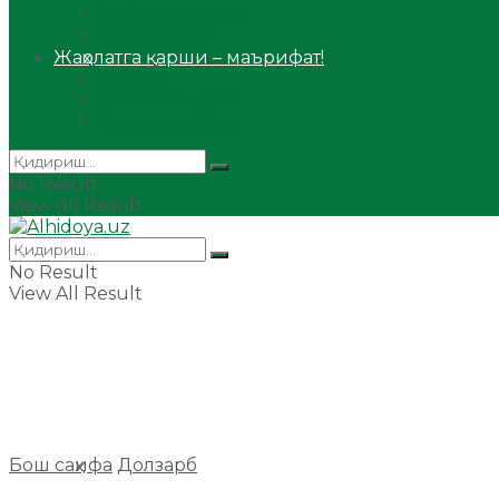
Сийрат ва тарих
Ҳаж ва умра
Жаҳолатга қарши – маърифат!
Мақола
Видеомаъруза
Аудиомаъруза
No Result
View All Result
No Result
View All Result
Бош саҳифа
Долзарб