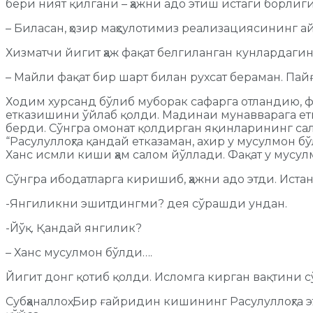
бери ният қилгани – ҳажни адо этиш истаги борлиг
– Биласан, ҳозир маҳсулотимиз реализациясининг а
Хизматчи йигит ҳаж фақат белгиланган кунлардаги
– Майли фақат бир шарт билан рухсат бераман. Па
Ходим хурсанд бўлиб муборак сафарга отландию, ф
етказишини ўйлаб қолди. Мадинаи мунавварага етиб
берди. Сўнгра омонат қолдирган яқинларининг сал
“Расулуллоҳга қандай етказаман, ахир у мусулмон б
Ханс исмли киши ҳам салом йўллади. Фақат у мусу
Сўнгра ибодатларга киришиб, ҳажни адо этди. Иста
-Янгиликни эшитдингми? дея сўрашди ундан.
-Йўқ. Қандай янгилик?
– Ханс мусулмон бўлди….
Йигит донг қотиб қолди. Исломга кирган вақтини 
Субҳаналлоҳ. Бир ғайридин кишининг Расулуллоҳга э