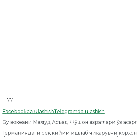
77
Facebookda ulashish
Telegramda ulashish
Бу воқеани Маҳмуд Асъад Жўшон ҳазратлари ўз аса
Германиядаги оёқ кийим ишлаб чиқарувчи корхон