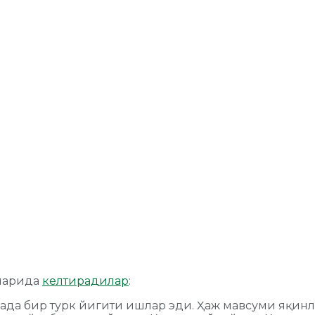
рларида
келтирадилар
:
ада бир турк йигити ишлар эди. Ҳаж мавсуми яқин