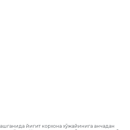
лашганида йигит корхона хўжайинига анчадан