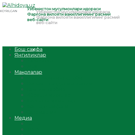
Бош саҳифа
Янгиликлар
Ўзбекистон
Жаҳон
Мақолалар
Мусулмоннинг одоби
Оилам – саодат масканим!
Таълим-тарбия
Ибратли ҳикоялар
Хислатли ҳикматлар
Аёллар саҳифаси
Саломатлик
Медиа
Видео
Фото