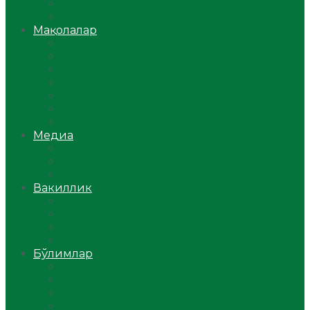
Ўзбекистон
Жаҳон
Мақолалар
Мусулмоннинг одоби
Оилам – саодат масканим!
Таълим-тарбия
Ибратли ҳикоялар
Хислатли ҳикматлар
Аёллар саҳифаси
Саломатлик
Медиа
Видео
Фото
Аудио
Вакиллик
Вилоят вакиллиги
Имомлар фаолиятидан
Фиқҳ мактаби
Масжидлар
Бўлимлар
Фиқҳ
Рамазон
Савол-жавоб
Ислом ва иймон