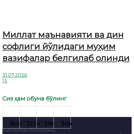
Миллат маънавияти ва дин
софлиги йўлидаги муҳим
вазифалар белгилаб олинди
31.07.2026
13
Сиз ҳам обуна бўлинг
Биз билан боғланиш: