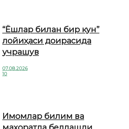
“Ёшлар билан бир кун”
лойиҳаси доирасида
учрашув
07.08.2026
10
Имомлар билим ва
маҳоратда беллашди