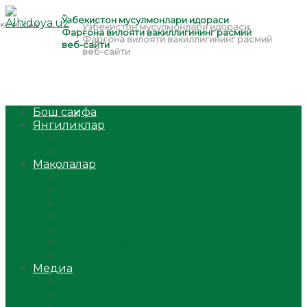
Бош саҳифа
Янгиликлар
Ўзбекистон
Жаҳон
Мақолалар
Мусулмоннинг одоби
Оилам – саодат масканим!
Таълим-тарбия
Ибратли ҳикоялар
Хислатли ҳикматлар
Аёллар саҳифаси
Саломатлик
Медиа
Видео
Фото