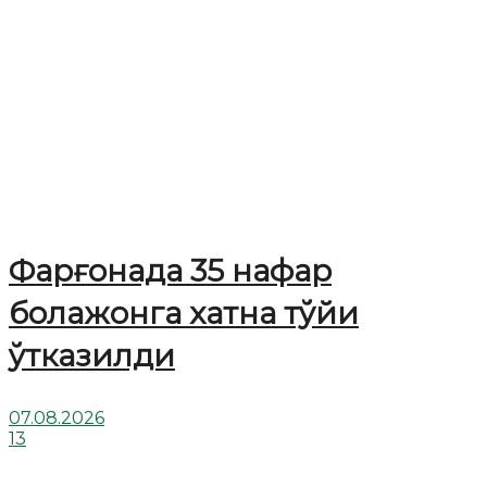
Фарғонада 35 нафар
болажонга хатна тўйи
ўтказилди
07.08.2026
13