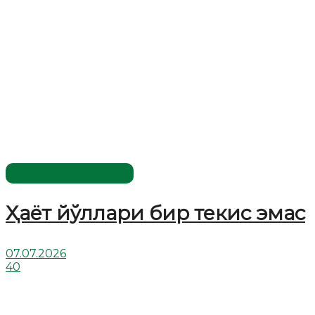
Хислатли ҳикматлар
Ҳаёт йўллари бир текис эмас
07.07.2026
40