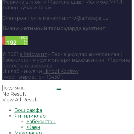
Фарғона вилояти Фарғона шаҳри Ифтихор МФЙ
Тутзор кўчаси 14-уй
Электрон почта манзили: info@alhidoya.uz
Бизни ижтимоий тармоқларда кузатинг
© 2021
alhidoya.uz
- Барча ҳуқуқлар ҳимояланган |
Ўзбекистон мусулмонлари идорасининг Фарғона
вилояти вакиллиги
.
Ишлаб чиқувчи
Hindol Kodirov
.
[wbcr_snippet id="16430"]
No Result
View All Result
Бош саҳифа
Янгиликлар
Ўзбекистон
Жаҳон
Мақолалар