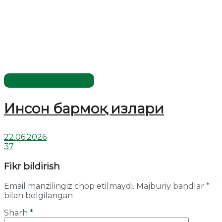
Хислатли ҳикматлар
Инсон бармоқ излари
22.06.2026
37
Fikr bildirish
Email manzilingiz chop etilmaydi.
Majburiy bandlar
*
bilan belgilangan
Sharh
*