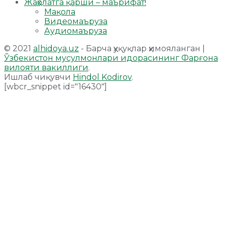
Жаҳолатга қарши – маърифат!
Мақола
Видеомаъруза
Аудиомаъруза
© 2021
alhidoya.uz
- Барча ҳуқуқлар ҳимояланган |
Ўзбекистон мусулмонлари идорасининг Фарғона
вилояти вакиллиги
.
Ишлаб чиқувчи
Hindol Kodirov
.
[wbcr_snippet id="16430"]