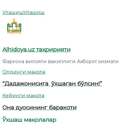
Улашиш
Улашиш
Alhidoya.uz таҳририяти
Фарғона вилояти вакиллиги Ахборот хизмати
Олдинги мақола
“Дадажонисига ўхшаган бўлсин!”
Кейинги мақола
Она дуосининг баракоти
Ўхшаш мақолалар