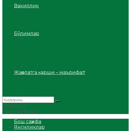
Аудио
Вакиллик
Вилоят вакиллиги
Имомлар фаолиятидан
Фиқҳ мактаби
Масжидлар
Бўлимлар
Фиқҳ
Рамазон
Савол-жавоб
Ислом ва иймон
Сийрат ва тарих
Ҳаж ва умра
Жаҳолатга қарши – маърифат!
Мақола
Видеомаъруза
Аудиомаъруза
No Result
View All Result
Бош саҳифа
Янгиликлар