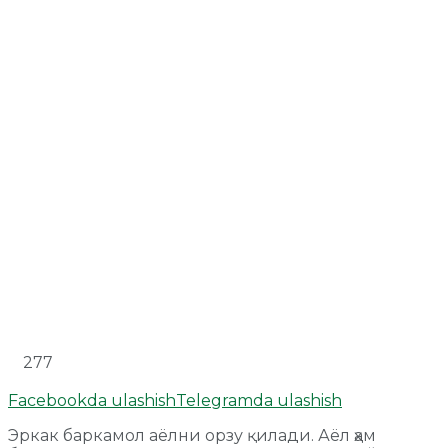
277
Facebookda ulashish
Telegramda ulashish
Эркак баркамол аёлни орзу қилади. Аёл ҳам