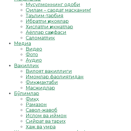
Мусулмоннинг одоби
Оилам – саодат масканим!
Таълим-тарбия
Ибратли ҳикоялар
Хислатли ҳикматлар
Аёллар саҳифаси
Саломатлик
Медиа
Видео
Фото
Аудио
Вакиллик
Вилоят вакиллиги
Имомлар фаолиятидан
Фиқҳ мактаби
Масжидлар
Бўлимлар
Фиқҳ
Рамазон
Савол-жавоб
Ислом ва иймон
Сийрат ва тарих
Ҳаж ва умра