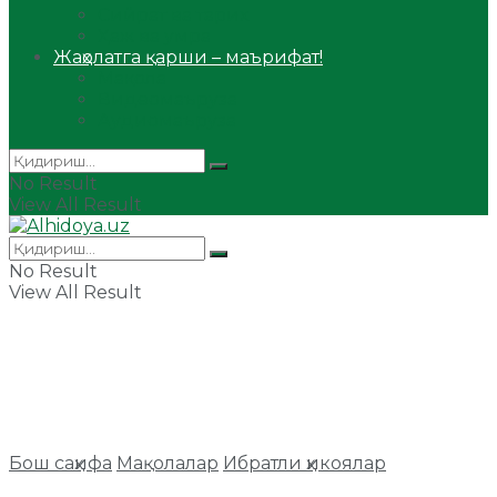
Сийрат ва тарих
Ҳаж ва умра
Жаҳолатга қарши – маърифат!
Мақола
Видеомаъруза
Аудиомаъруза
No Result
View All Result
No Result
View All Result
Бош саҳифа
Мақолалар
Ибратли ҳикоялар