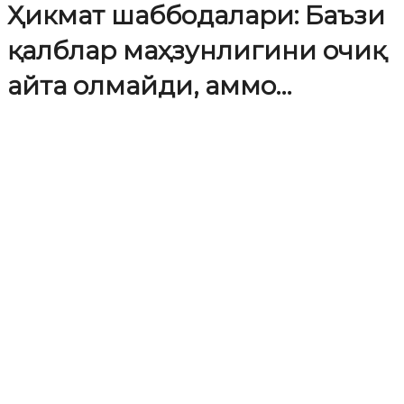
Ҳикмат шаббодалари: Баъзи
қалблар маҳзунлигини очиқ
айта олмайди, аммо…