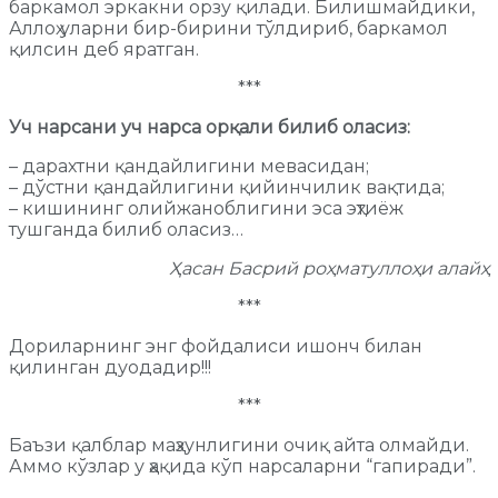
баркамол эркакни орзу қилади. Билишмайдики,
Аллоҳ уларни бир-бирини тўлдириб, баркамол
қилсин деб яратган.
***
Уч нарсани уч нарса орқали билиб оласиз:
– дарахтни қандайлигини мевасидан;
– дўстни қандайлигини қийинчилик вақтида;
– кишининг олийжаноблигини эса эҳтиёж
тушганда билиб оласиз…
Ҳасан Басрий роҳматуллоҳи алайҳ
***
Дориларнинг энг фойдалиси ишонч билан
қилинган дуодадир!!!
***
Баъзи қалблар маҳзунлигини очиқ айта олмайди.
Аммо кўзлар у ҳақида кўп нарсаларни “гапиради”.