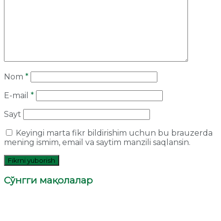
Nom
*
E-mail
*
Sayt
Keyingi marta fikr bildirishim uchun bu brauzerda
mening ismim, email va saytim manzili saqlansin.
Сўнгги мақолалар