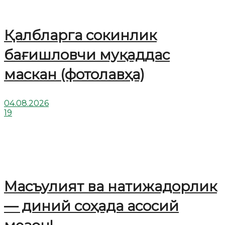
Қалбларга сокинлик
бағишловчи муқаддас
маскан (фотолавҳа)
04.08.2026
19
Масъулият ва натижадорлик
— диний соҳада асосий