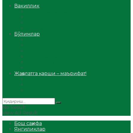
Аудио
Вакиллик
Вилоят вакиллиги
Имомлар фаолиятидан
Фиқҳ мактаби
Масжидлар
Бўлимлар
Фиқҳ
Рамазон
Савол-жавоб
Ислом ва иймон
Сийрат ва тарих
Ҳаж ва умра
Жаҳолатга қарши – маърифат!
Мақола
Видеомаъруза
Аудиомаъруза
No Result
View All Result
Бош саҳифа
Янгиликлар