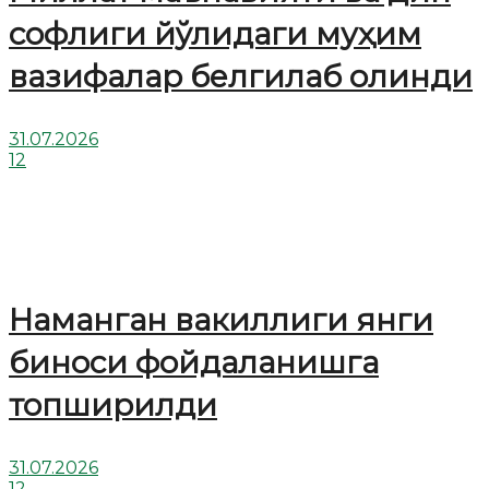
софлиги йўлидаги муҳим
вазифалар белгилаб олинди
31.07.2026
12
Наманган вакиллиги янги
биноси фойдаланишга
топширилди
31.07.2026
12