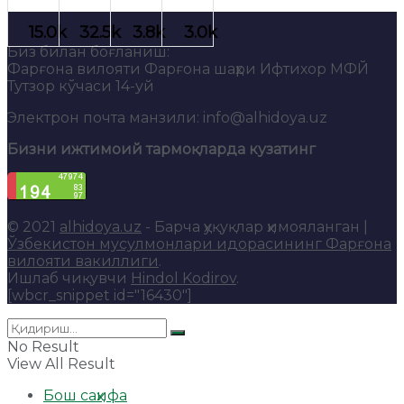
Биз билан боғланиш:
Фарғона вилояти Фарғона шаҳри Ифтихор МФЙ
Тутзор кўчаси 14-уй
Электрон почта манзили: info@alhidoya.uz
Бизни ижтимоий тармоқларда кузатинг
© 2021
alhidoya.uz
- Барча ҳуқуқлар ҳимояланган |
Ўзбекистон мусулмонлари идорасининг Фарғона
вилояти вакиллиги
.
Ишлаб чиқувчи
Hindol Kodirov
.
[wbcr_snippet id="16430"]
No Result
View All Result
Бош саҳифа