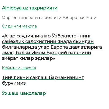
Alhidoya.uz таҳририяти
Фарғона вилояти вакиллиги Ахборот хизмати
Олдинги мақола
«Aгар саудияликлар Ўзбекистоннинг
сайёҳлик салоҳиятини янада яқиндан
билганларида улар Европа давлатларига
эмас, балки Имом Бухорий ватанини
зиёрат қилар эдилар»
Кейинги мақола
Тинчликни сақлаш барчамизнинг
бурчимиз
Ўхшаш мақолалар