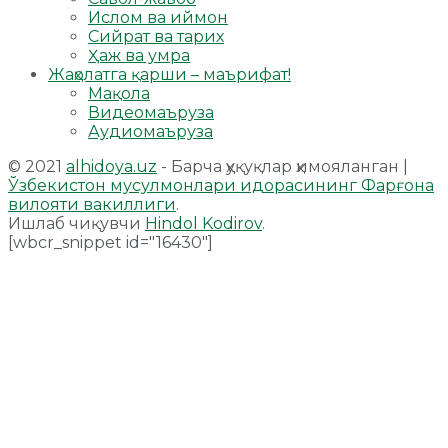
Ислом ва иймон
Сийрат ва тарих
Ҳаж ва умра
Жаҳолатга қарши – маърифат!
Мақола
Видеомаъруза
Аудиомаъруза
© 2021
alhidoya.uz
- Барча ҳуқуқлар ҳимояланган |
Ўзбекистон мусулмонлари идорасининг Фарғона
вилояти вакиллиги
.
Ишлаб чиқувчи
Hindol Kodirov
.
[wbcr_snippet id="16430"]