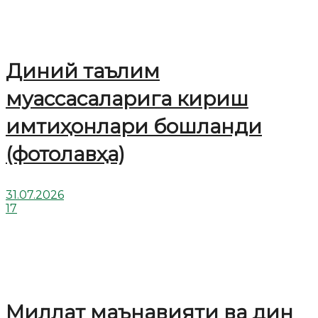
Диний таълим
муассасаларига кириш
имтиҳонлари бошланди
(фотолавҳа)
31.07.2026
17
Миллат маънавияти ва дин