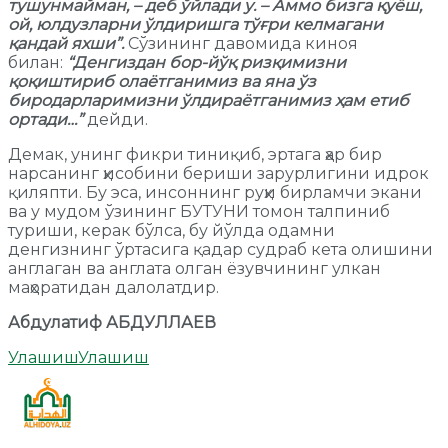
тушунмайман, – деб ўйлади у. – Аммо бизга қуёш,
ой, юлдузларни ўлдиришга тўғри келмагани
қандай яхши”.
Сўзининг давомида киноя
билан:
“Денгиздан бор-йўқ ризқимизни
қоқиштириб олаётганимиз ва яна ўз
биродарларимизни ўлдираётганимиз ҳам етиб
ортади…”
дейди.
Демак, унинг фикри тиниқиб, эртага ҳар бир
нарсанинг ҳисобини бериши зарурлигини идрок
қиляпти. Бу эса, инсоннинг руҳи бирламчи экани
ва у мудом ўзининг БУТУНИ томон талпиниб
туриши, керак бўлса, бу йўлда одамни
денгизнинг ўртасига қадар судраб кета олишини
англаган ва англата олган ёзувчининг улкан
маҳоратидан далолатдир.
Абдулатиф АБДУЛЛАЕВ
Улашиш
Улашиш