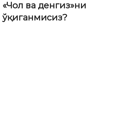
«Чол ва денгиз»ни
ўқиганмисиз?