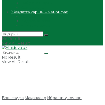
Сийрат ва тарих
Ҳаж ва умра
Жаҳолатга қарши – маърифат!
Мақола
Видеомаъруза
Аудиомаъруза
No Result
View All Result
No Result
View All Result
Бош саҳифа
Мақолалар
Ибратли ҳикоялар