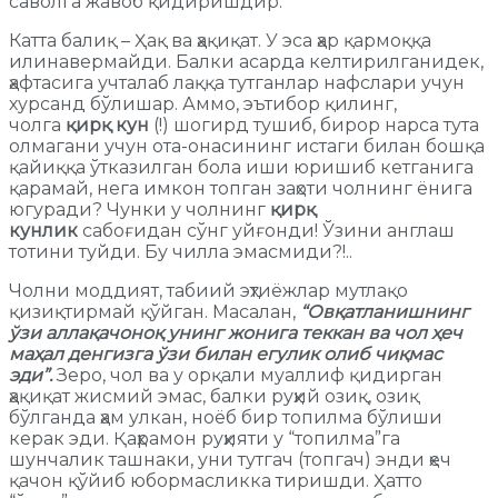
саволга жавоб қидиришдир.
Катта балиқ – Ҳақ ва ҳақиқат. У эса ҳар қармоққа
илинавермайди. Балки асарда келтирилганидек,
ҳафтасига учталаб лаққа тутганлар нафслари учун
хурсанд бўлишар. Аммо, эътибор қилинг,
чолга
қирқ кун
(!) шогирд тушиб, бирор нарса тута
олмагани учун ота-онасининг истаги билан бошқа
қайиққа ўтказилган бола иши юришиб кетганига
қарамай, нега имкон топган заҳоти чолнинг ёнига
югуради? Чунки у чолнинг
қирқ
кунлик
сабоғидан сўнг уйғонди! Ўзини англаш
тотини туйди. Бу чилла эмасмиди?!..
Чолни моддият, табиий эҳтиёжлар мутлақо
қизиқтирмай қўйган. Масалан,
“Овқатланишнинг
ўзи аллақачоноқ унинг жонига теккан ва чол ҳеч
маҳал денгизга ўзи билан егулик олиб чиқмас
эди”.
Зеро, чол ва у орқали муаллиф қидирган
ҳақиқат жисмий эмас, балки руҳий озиқ, озиқ
бўлганда ҳам улкан, ноёб бир топилма бўлиши
керак эди. Қаҳрамон руҳияти у “топилма”га
шунчалик ташнаки, уни тутгач (топгач) энди ҳеч
қачон қўйиб юбормасликка тиришди. Ҳатто