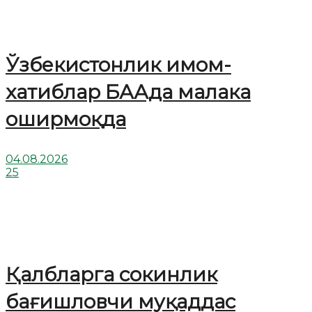
Ўзбекистонлик имом-
хатиблар БААда малака
оширмоқда
04.08.2026
25
Қалбларга сокинлик
бағишловчи муқаддас