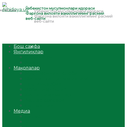
Бош саҳифа
Янгиликлар
Ўзбекистон
Жаҳон
Мақолалар
Мусулмоннинг одоби
Оилам – саодат масканим!
Таълим-тарбия
Ибратли ҳикоялар
Хислатли ҳикматлар
Аёллар саҳифаси
Саломатлик
Медиа
Видео
Фото