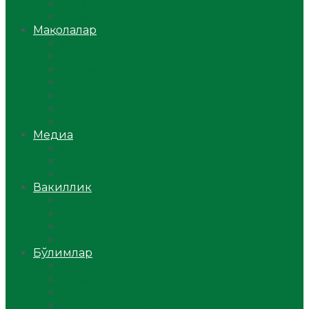
Ўзбекистон
Жаҳон
Мақолалар
Мусулмоннинг одоби
Оилам – саодат масканим!
Таълим-тарбия
Ибратли ҳикоялар
Хислатли ҳикматлар
Аёллар саҳифаси
Саломатлик
Медиа
Видео
Фото
Аудио
Вакиллик
Вилоят вакиллиги
Имомлар фаолиятидан
Фиқҳ мактаби
Масжидлар
Бўлимлар
Фиқҳ
Рамазон
Савол-жавоб
Ислом ва иймон