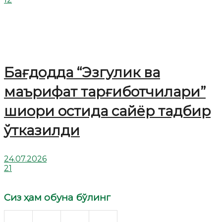
Бағдодда “Эзгулик ва
маърифат тарғиботчилари”
шиори остида сайёр тадбир
ўтказилди
24.07.2026
21
Сиз ҳам обуна бўлинг