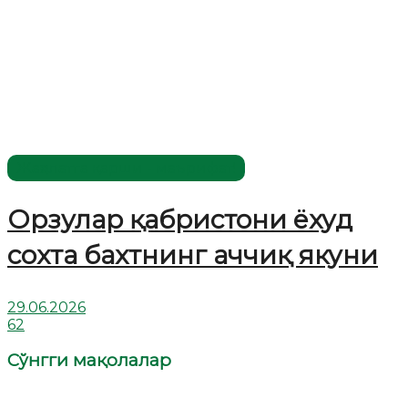
Жаҳолатга қарши - маърифат!
Орзулар қабристони ёхуд
сохта бахтнинг аччиқ якуни
29.06.2026
62
Сўнгги мақолалар