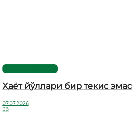
Хислатли ҳикматлар
Ҳаёт йўллари бир текис эмас
07.07.2026
38