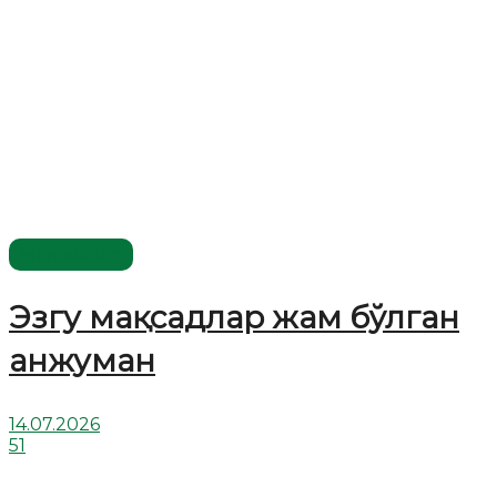
Мақолалар
Эзгу мақсадлар жам бўлган
анжуман
14.07.2026
51