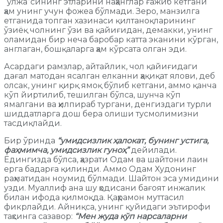
“ўлжа”сининг этларини наҳанглар ғажиб кетгани
ҳам унинг учун фожеа бўлмади. Зеро, манзилга
етганида топган хазинаси қилтаноқларининг
ўзиёқ чолнинг ўзи ва қайиғидан, демакки, унинг
оламидан бир неча баробар катта эканини кўрган,
англаган, бошқаларга ҳам кўрсата олган эди.
Асардаги рамзлар, айтайлик, чол қайиғидаги
дағал матодан ясалган елканни ҳақиқат ялови, деб
олсак, унинг қирқ ямоқ бўлиб кетгани, аммо қанча
кўп йиртилиб, тешилган бўлса, шунча кўп
ямалгани ва ҳилпираб тургани, денгиздаги турли
шиддатларга дош бера олиши тусмолимизни
тасдиқлайди.
Бир ўринда
“умидсизлик ҳалокат, бунинг устига,
фаҳмимча, умидсизлик гуноҳ”
дейилади.
Ёдингизда бўлса, ҳазрати Одам ва шайтони лаин
ерга бадарға қилинди. Аммо Одам Худонинг
раҳматидан ноумид бўлмади. Шайтон эса умидини
узди. Муаллиф ана шу ҳодисани бағоят инжалик
билан ифода қилмоқда. Қаҳрамон муттасил
фикрлайди. Айниқса, унинг қуйидаги эътирофи
таҳсинга сазавор:
“Мен жуда кўп нарсаларни