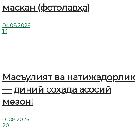
маскан (фотолавҳа)
04.08.2026
14
Масъулият ва натижадорлик
— диний соҳада асосий
мезон!
01.08.2026
20