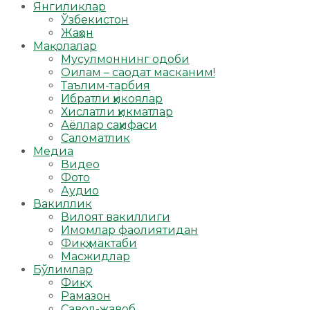
Янгиликлар
Ўзбекистон
Жаҳон
Мақолалар
Мусулмоннинг одоби
Оилам – саодат масканим!
Таълим-тарбия
Ибратли ҳикоялар
Хислатли ҳикматлар
Аёллар саҳифаси
Саломатлик
Медиа
Видео
Фото
Аудио
Вакиллик
Вилоят вакиллиги
Имомлар фаолиятидан
Фиқҳ мактаби
Масжидлар
Бўлимлар
Фиқҳ
Рамазон
Савол-жавоб