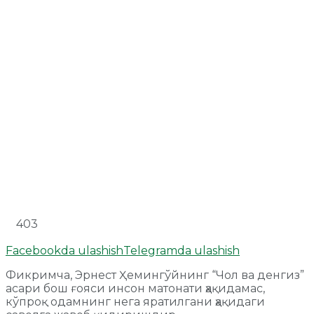
403
Facebookda ulashish
Telegramda ulashish
Фикримча, Эрнест Ҳемингўйнинг “Чол ва денгиз”
асари бош ғояси инсон матонати ҳақидамас,
кўпроқ одамнинг нега яратилгани ҳақидаги