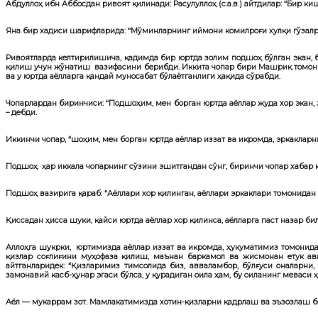
Абдуллоҳ ибн Аббосдан ривоят қилинади: Расулуллоҳ (с.а.в.) айтдилар:
“Бир киш
Яна бир хадиси шарифларида:
“Мўминларнинг иймони комилроғи хулқи гўзалр
Ривоятларда келтирилишича, қадимда бир юртда золим подшоҳ бўлган экан, 
қилиш учун жўнатиш вазифасини берибди. Иккита чопар бири Машриқ томонга,
ва у юртда аёлларга қандай муносабат бўлаётганлиги ҳақида сўрабди.
Чопарлардан биринчиси: “Подшоҳим, мен борган юртда аёллар жуда хор экан, э
– дебди.
Иккинчи чопар, “шоҳим, мен борган юртда аёллар иззат ва икромда, эркакларни
Подшоҳ ҳар иккала чопарнинг сўзини эшитгандан сўнг, биринчи чопар хабар 
Подшоҳ вазирига қараб: “Аёллари хор қилинган, аёллари эркаклари томонидан
Қиссадан ҳисса шуки, қайси юртда аёллар хор қилинса, аёлларга паст назар б
Аллоҳга шукрки, юртимизда аёллар иззат ва икромда, ҳукуматимиз томонидан
қизлар соғлиғини муҳофаза қилиш, маънан баркамол ва жисмонан етук а
айтганларидек: “Қизларимиз тимсолида биз, авваламбор, бўлғуси оналарни
замонавий касб-ҳунар эгаси бўлса, у қурадиган оила ҳам, бу оиланинг меваси
Аёл — мукаррам зот. Мамлакатимизда хотин-қизларни қадрлаш ва эъзозлаш бо