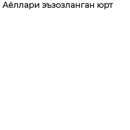
Аёллари эъзозланган юрт