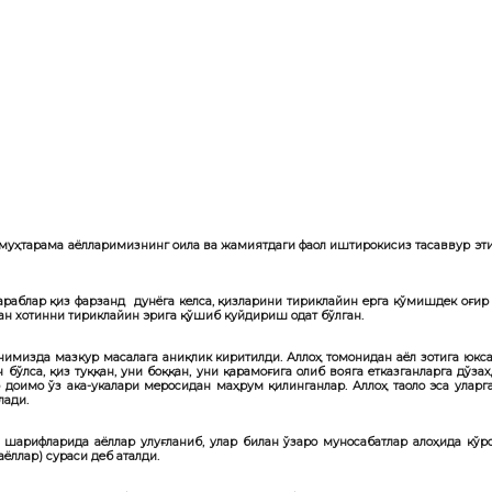
тарама аёлларимизнинг оила ва жамиятдаги фаол иштирокисиз тасаввур этиб 
араблар қиз фарзанд дунёга келса, қизларини тириклайин ерга кўмишдек оғир 
ан хотинни тириклайин эрига қўшиб куйдириш одат бўлган.
нимизда мазкур масалага аниқлик киритилди. Аллоҳ томонидан аёл зотига юкс
бўлса, қиз туққан, уни боққан, уни қарамоғига олиб вояга етказганларга дў
р доимо ўз ака-укалари меросидан маҳрум қилинганлар. Аллоҳ таоло эса ула
лади.
 шарифларида аёллар улуғланиб, улар билан ўзаро муносабатлар алоҳида кўр
ёллар) сураси деб аталди.