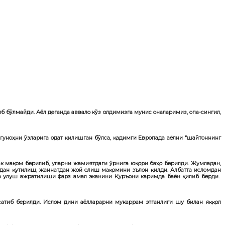
бўлмайди. Аёл деганда аввало кўз олдимизга мунис оналаримиз, опа-сингил,
гуноҳни ўзларига одат қилишган бўлса, қадимги Европада аёлни “шайтоннинг
ак мақом берилиб, уларни жамиятдаги ўрнига юқори баҳо берилди. Жумладан,
захдан қутилиш, жаннатдан жой олиш мақомини эълон қилди. Албатта исломдан
рга улуш ажратилиши фарз амал эканини Қуръони каримда баён қилиб берди.
сатиб берилди. Ислом дини аёлларарни мукаррам этганлиги шу билан яққол