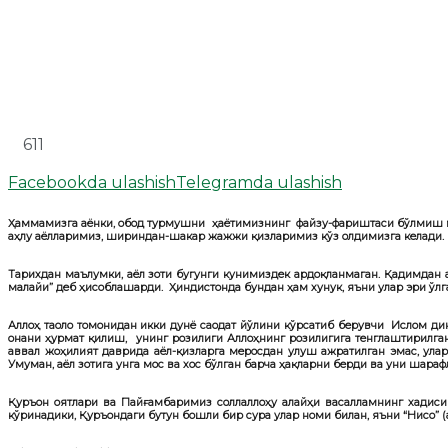
611
Facebookda ulashish
Telegramda ulashish
Ҳаммамизга аёнки, обод турмушни ҳаётимизнинг файзу-фариштаси бўлмиш муҳ
аҳлу аёлларимиз, шириндан-шакар жажжи қизларимиз кўз олдимизга келади.
Тарихдан маълумки, аёл зоти бугунги кунимиздек ардоқланмаган. Қадимдан 
малайи” деб ҳисоблашарди. Ҳиндистонда бундан ҳам хунук, яъни улар эри ўлг
Аллоҳ таоло томонидан икки дунё саодат йўлини кўрсатиб берувчи Ислом ди
онани ҳурмат қилиш, унинг розилиги Аллоҳнинг розилигига тенглаштирилган 
аввал жоҳилият даврида аёл-қизларга меросдан улуш ажратилган эмас, ула
Умуман, аёл зотига унга мос ва хос бўлган барча ҳақларни берди ва уни шараф
Қуръон оятлари ва Пайғамбаримиз соллаллоҳу алайҳи васалламнинг хадиси
кўринадики, Қуръондаги бутун бошли бир сура улар номи билан, яъни “Нисо” (а