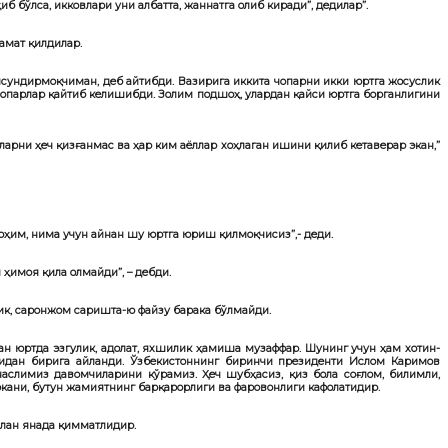
иб бўлса, икковлари уни албатта, жаннатга олиб киради”
, дедилар”.
амат қилдилар.
сундирмоқчиман, деб айтибди. Вазирига иккита чопарни икки юртга жосуслик
чопарлар қайтиб келишибди. Золим подшоҳ, улардан қайси юртга борганлигини
ларни ҳеч қизғанмас ва ҳар ким аёллар хоҳлаган ишини қилиб кетаверар экан,”
ҳим, нима учун айнан шу юртга юриш қилмоқчисиз”,- деди.
ҳимоя қила олмайди”, – дебди.
лик, саронжом саришта-ю файзу барака бўлмайди.
ан юртда эзгулик, адолат, яхшилик ҳамиша музаффар. Шунинг учун ҳам хотин-
идан бирига айланди. Ўзбекистоннинг биринчи президенти Ислом Каримов
наслимиз давомчиларини кўрамиз. Ҳеч шубҳасиз, қиз бола соғлом, билимли,
 экани, бутун жамиятнинг барқарорлиги ва фаровонлиги кафолатидир.
илан янада қимматлидир.