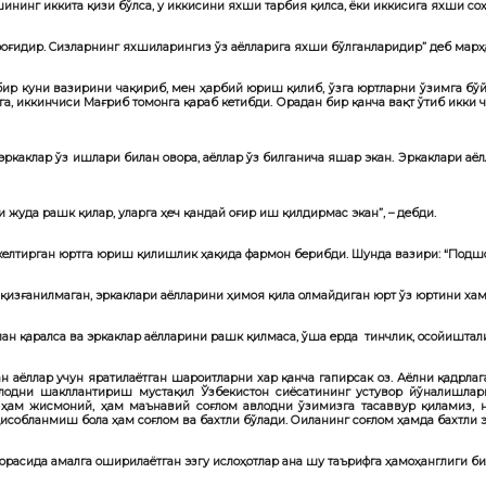
ининг иккита қизи бўлса, у иккисини яхши тарбия қилса, ёки иккисига яхши соҳ
оғидир. Сизларнинг яхшиларингиз ўз аёлларига яхши бўлганларидир”
деб марҳ
бир куни вазирини чақириб, мен ҳарбий юриш қилиб, ўзга юртларни ўзимга бўй
 иккинчиси Мағриб томонга қараб кетибди. Орадан бир қанча вақт ўтиб икки 
ркаклар ўз ишлари билан овора, аёллар ўз билганича яшар экан. Эркаклари аёл
 жуда рашк қилар, уларга ҳеч қандай оғир иш қилдирмас экан”, – дебди.
келтирган юртга юриш қилишлик ҳақида фармон берибди. Шунда вазири: “Подшо
 қизғанилмаган, эркаклари аёлларини ҳимоя қила олмайдиган юрт ўз юртини хам 
илан қаралса ва эркаклар аёлларини рашк қилмаса, ўша ерда тинчлик, осойишта
 аёллар учун яратилаётган шароитларни хар қанча гапирсак оз. Аёлни қадрлаг
влодни шакллантириш мустақил Ўзбекистон сиёсатининг устувор йўналишлар
, ҳам жисмоний, ҳам маънавий соғлом авлодни ўзимизга тасаввур қиламиз, 
 ҳисобланмиш бола ҳам соғлом ва бахтли бўлади. Оиланинг соғлом ҳамда бахтли
расида амалга оширилаётган эзгу ислоҳотлар ана шу таърифга ҳамоҳанглиги б