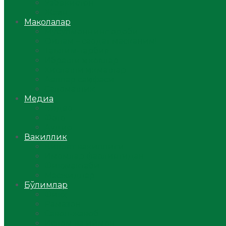
Ўзбекистон
Жаҳон
Мақолалар
Мусулмоннинг одоби
Оилам – саодат масканим!
Таълим-тарбия
Ибратли ҳикоялар
Хислатли ҳикматлар
Аёллар саҳифаси
Саломатлик
Медиа
Видео
Фото
Аудио
Вакиллик
Вилоят вакиллиги
Имомлар фаолиятидан
Фиқҳ мактаби
Масжидлар
Бўлимлар
Фиқҳ
Рамазон
Савол-жавоб
Ислом ва иймон