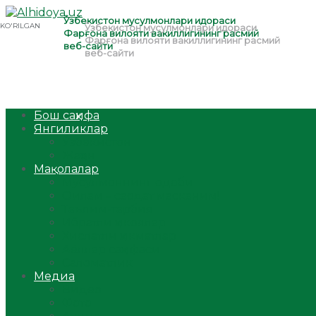
Бош саҳифа
Янгиликлар
Ўзбекистон
Жаҳон
Мақолалар
Мусулмоннинг одоби
Оилам – саодат масканим!
Таълим-тарбия
Ибратли ҳикоялар
Хислатли ҳикматлар
Аёллар саҳифаси
Саломатлик
Медиа
Видео
Фото