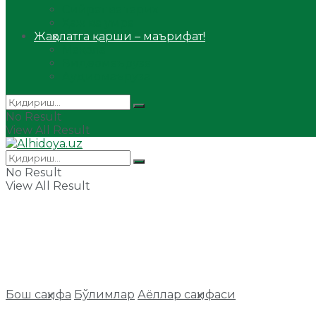
Сийрат ва тарих
Ҳаж ва умра
Жаҳолатга қарши – маърифат!
Мақола
Видеомаъруза
Аудиомаъруза
No Result
View All Result
No Result
View All Result
Бош саҳифа
Бўлимлар
Аёллар саҳифаси