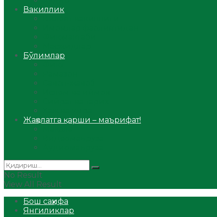
Аудио
Вакиллик
Вилоят вакиллиги
Имомлар фаолиятидан
Фиқҳ мактаби
Масжидлар
Бўлимлар
Фиқҳ
Рамазон
Савол-жавоб
Ислом ва иймон
Сийрат ва тарих
Ҳаж ва умра
Жаҳолатга қарши – маърифат!
Мақола
Видеомаъруза
Аудиомаъруза
No Result
View All Result
Бош саҳифа
Янгиликлар