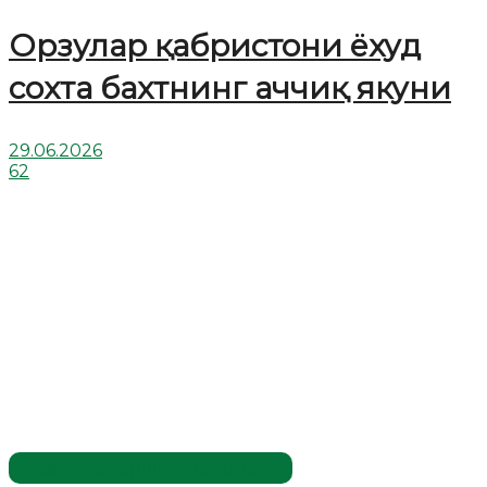
Орзулар қабристони ёхуд
сохта бахтнинг аччиқ якуни
29.06.2026
62
Жаҳолатга қарши - маърифат!