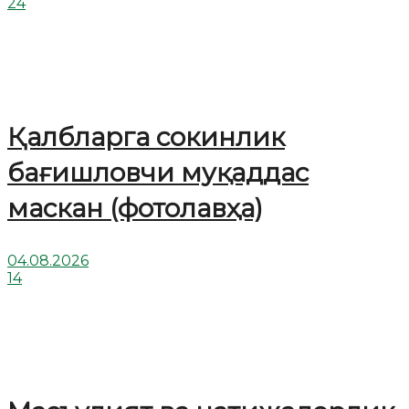
24
Қалбларга сокинлик
бағишловчи муқаддас
маскан (фотолавҳа)
04.08.2026
14