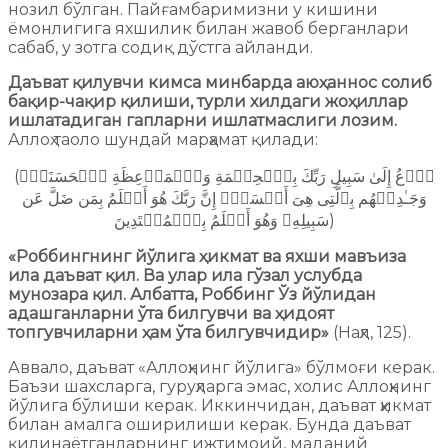
нозил бўлган. Пайғамбаримизни у кишини
ёмонлигига яхшилик билан жавоб берганлари
сабаб, у зотга содиқ дўстга айланди.
Даъват қилувчи кимса минбарда аюҳаннос солиб
бақир-чақир қилиши, турли хилдаги жоҳиллар
ишлатадиган гапларни ишлатмаслиги лозим.
Аллоҳ таоло шундай марҳамат қилади:
(ٱدۡعُ إِلَىٰ سَبِیلِ رَبِّكَ بِٱلۡحِكۡمَةِ وَٱلۡمَوۡعِظَةِ ٱلۡحَسَنَةِۖ
وَجَـٰدِلۡهُم بِٱلَّتِی هِیَ أَحۡسَنُۚ إِنَّ رَبَّكَ هُوَ أَعۡلَمُ بِمَن ضَلَّ عَن
سَبِیلِهِۦ وَهُوَ أَعۡلَمُ بِٱلۡمُهۡتَدِینَ)
«Роббингнинг йўлига ҳикмат ва яхши мавъиза
ила даъват қил. Ва улар ила гўзал услубда
мунозара қил. Албатта, Роббинг Ўз йўлидан
адашганларни ўта билгувчи ва ҳидоят
топгувчиларни ҳам ўта билгувчидир»
(Наҳл, 125).
Аввало, даъват «Аллоҳнинг йўлига» бўлмоғи керак.
Баъзи шахсларга, гуруҳларга эмас, холис Аллоҳнинг
йўлига бўлиши керак. Иккинчидан, даъват ҳикмат
билан амалга оширилиши керак. Бунда даъват
қилинаётганларнинг ижтимоий, маданий