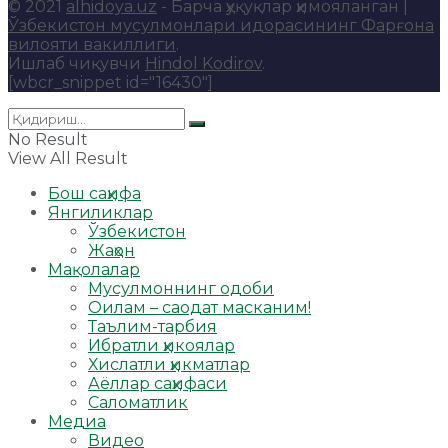
© 2021
alhidoya.uz
- Барча ҳуқуқлар ҳимояланган |
Ўзбекистон мусулмонлари идорасининг Фарғона
вилояти вакиллиги
.
Ишлаб чиқувчи
Hindol Kodirov
.
[wbcr_snippet id="16430"]
No Result
View All Result
Бош саҳифа
Янгиликлар
Ўзбекистон
Жаҳон
Мақолалар
Мусулмоннинг одоби
Оилам – саодат масканим!
Таълим-тарбия
Ибратли ҳикоялар
Хислатли ҳикматлар
Аёллар саҳифаси
Саломатлик
Медиа
Видео