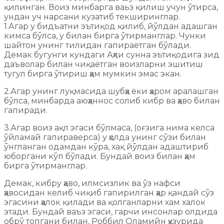
қилинган. Воиз минбарга ваьз қилиш учун ўтирса,
ундан уч нарсани кузатиб текширинглар.
1.Агар у бидъатни эътиқод қилиб, йўлдан адашган
кимса бўлса, у билан бирга ўтирманглар. Чунки
шайтон унинг тилидан гапираётган бўлади.
Демак бугунги кундаги Аҳли сунна эътиқодига зид
даъволар билан чиқаётган воизларни эшитиш
тугул бирга ўтириш ҳам мумкин эмас экан.
2.Агар унинг луқмасида шубҳа ёки ҳаром аралашган
бўлса, минбарда аюҳаннос солиб кибр ва ҳаво билан
гапиради.
3.Агар воиз ақл эгаси бўлмаса, (оғзига нима келса
ўйламай гапираверса) у ҳолда унинг сўзи билан
ўнгланган одамдан кўра, хақ йўлдан адаштириб
юборгани кўп бўлади. Бундай воиз билан ҳам
бирга ўтирманглар.
Демак, кибру ҳаво, илмсизлик ва ўз нафси
ҳавосидан келиб чиқиб гапирилган ҳар қандай сўз
эгасини ҳалок қилади ва қолганларни хам халок
этади. Бундай ваъз эгаси, гарчи инсонлар олдида
обрў топгани билан, Роббил Оламийн ҳузурида