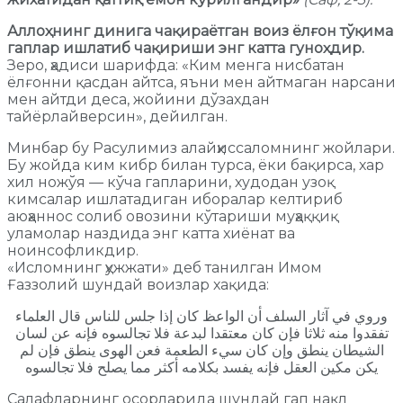
Аллоҳнинг динига чақираётган воиз ёлғон тўқима
гаплар ишлатиб чақириши энг катта гуноҳдир.
Зеро, ҳадиси шарифда: «Ким менга нисбатан
ёлғонни қасдан айтса, яъни мен айтмаган нарсани
мен айтди деса, жойини дўзахдан
тайёрлайверсин», дейилган.
Минбар бу Расулимиз алайҳиссаломнинг жойлари.
Бу жойда ким кибр билан турса, ёки бақирса, хар
хил ножўя — кўча гапларини, худодан узоқ
кимсалар ишлатадиган иборалар келтириб
аюҳаннос солиб овозини кўтариши муҳаққиқ
уламолар наздида энг катта хиёнат ва
ноинсофликдир.
«Исломнинг ҳужжати» деб танилган Имом
Ғаззолий шундай воизлар хақида:
ﻭﺭﻭﻱ ﻓﻲ ﺁﺛﺎﺭ اﻟﺴﻠﻒ ﺃﻥ اﻟﻮاﻋﻆ ﻛﺎﻥ ﺇﺫا ﺟﻠﺲ ﻟﻠﻨﺎﺱ ﻗﺎﻝ اﻟﻌﻠﻤﺎء
ﺗﻔﻘﺪﻭا ﻣﻨﻪ ﺛﻼﺛﺎ ﻓﺈﻥ ﻛﺎﻥ ﻣﻌﺘﻘﺪا ﻟﺒﺪﻋﺔ ﻓﻼ ﺗﺠﺎﻟﺴﻮﻩ ﻓﺈﻧﻪ ﻋﻦ ﻟﺴﺎﻥ
اﻟﺸﻴﻄﺎﻥ ﻳﻨﻄﻖ ﻭﺇﻥ ﻛﺎﻥ ﺳﻲء اﻟﻄﻌﻤﺔ ﻓﻌﻦ اﻟﻬﻮﻯ ﻳﻨﻄﻖ ﻓﺈﻥ ﻟﻢ
ﻳﻜﻦ ﻣﻜﻴﻦ اﻟﻌﻘﻞ ﻓﺈﻧﻪ ﻳﻔﺴﺪ ﺑﻜﻼﻣﻪ ﺃﻛﺜﺮ ﻣﻤﺎ ﻳﺼﻠﺢ ﻓﻼ ﺗﺠﺎﻟﺴﻮﻩ
Салафларнинг осорларида шундай гап нақл