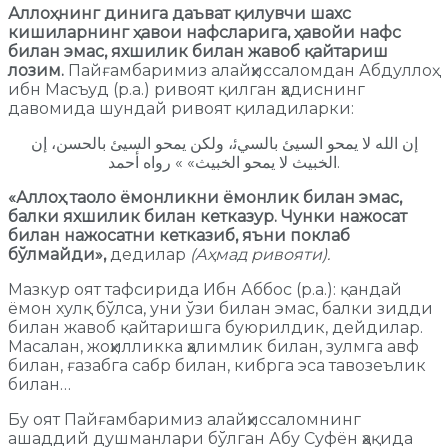
Аллоҳнинг динига даъват қилувчи шахс
кишиларнинг ҳавои нафсларига, ҳавойи нафс
билан эмас, яхшилик билан жавоб қайтариш
лозим.
Пайғамбаримиз алайҳиссаломдан Абдуллоҳ
ибн Масъуд (р.а.) ривоят қилган ҳадиснинг
давомида шундай ривоят қиладиларки:
ﺇﻥ اﻟﻠﻪ ﻻ ﻳﻤﺤﻮ اﻟﺴﻴﺊ ﺑﺎﻟﺴﻲﺋ، ﻭﻟﻜﻦ ﻳﻤﺤﻮ اﻟﺴﻴﺊ ﺑﺎﻟﺤﺴﻦ، ﺇﻥ
اﻟﺨﺒﻴﺚ ﻻ ﻳﻤﺤﻮ اﻟﺨﺒﻴﺚ» » ﺭﻭاﻩ ﺃﺣﻤﺪ.
«Аллоҳ таоло ёмонликни ёмонлик билан эмас,
балки яхшилик билан кетказур. Чунки нажосат
билан нажосатни кетказиб, яъни поклаб
бўлмайди»,
дедилар
(Аҳмад ривояти).
Мазкур оят тафсирида Ибн Аббос (р.а.): қандай
ёмон хулқ бўлса, уни ўзи билан эмас, балки зидди
билан жавоб қайтаришга буюрилдик, дейдилар.
Масалан, жоҳилликка ҳалимлик билан, зулмга авф
билан, ғазабга сабр билан, кибрга эса тавозеълик
билан…
Бу оят Пайғамбаримиз алайҳиссаломнинг
ашаддий душманлари бўлган Абу Суфён ҳақида