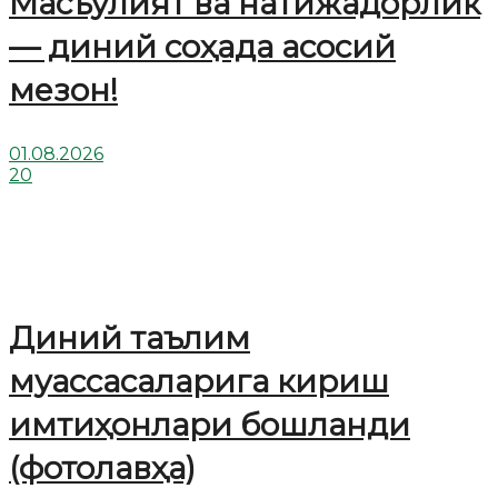
Масъулият ва натижадорлик
— диний соҳада асосий
мезон!
01.08.2026
20
Диний таълим
муассасаларига кириш
имтиҳонлари бошланди
(фотолавҳа)