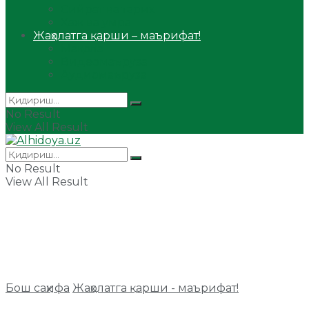
Сийрат ва тарих
Ҳаж ва умра
Жаҳолатга қарши – маърифат!
Мақола
Видеомаъруза
Аудиомаъруза
No Result
View All Result
No Result
View All Result
Бош саҳифа
Жаҳолатга қарши - маърифат!