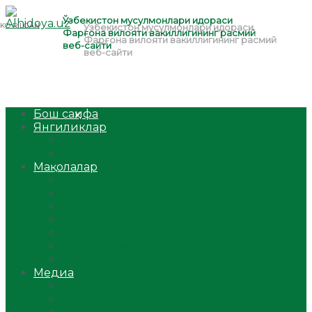
Бош саҳифа
Янгиликлар
Ўзбекистон
Жаҳон
Мақолалар
Мусулмоннинг одоби
Оилам – саодат масканим!
Таълим-тарбия
Ибратли ҳикоялар
Хислатли ҳикматлар
Аёллар саҳифаси
Саломатлик
Медиа
Видео
Фото