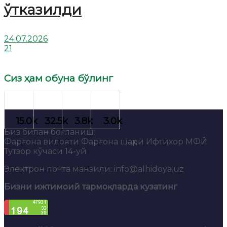
ўтказилди
24.07.2026
21
Сиз ҳам обуна бўлинг
Биз билан боғланиш:
Фарғона вилояти Фарғона шаҳри Ифтихор МФЙ
Тутзор кўчаси 14-уй
Электрон почта манзили: info@alhidoya.uz
Бизни ижтимоий тармоқларда кузатинг