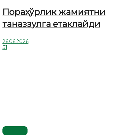
Порахўрлик жамиятни
таназзулга етаклайди
26.06.2026
31
Мақола