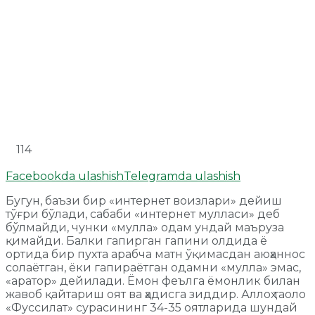
114
Facebookda ulashish
Telegramda ulashish
Бугун, баъзи бир «интернет воизлари» дейиш
тўғри бўлади, сабаби «интернет мулласи» деб
бўлмайди, чунки «мулла» одам ундай маъруза
қимайди. Балки гапирган гапини олдида ё
ортида бир пухта арабча матн ўқимасдан аюҳаннос
солаётган, ёки гапираётган одамни «мулла» эмас,
«аратор» дейилади. Ёмон феълга ёмонлик билан
жавоб қайтариш оят ва ҳадисга зиддир. Аллоҳ таоло
«Фуссилат» сурасининг 34-35 оятларида шундай