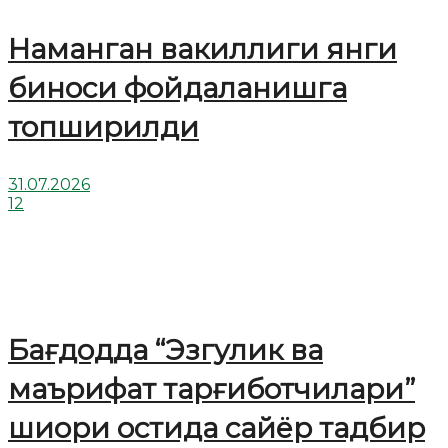
Наманган вакиллиги янги
биноси фойдаланишга
топширилди
31.07.2026
12
Бағдодда “Эзгулик ва
маърифат тарғиботчилари”
шиори остида сайёр тадбир