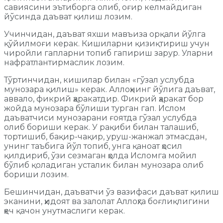
савиясини эътиборга олиб, оғир келмайдиган
йўсинда даъват қилиш лозим.
Учинчидан, даъват яхши мавъиза орқали йўлга
қўйилмоғи керак. Кишиларни қизиқтириш учун
чиройли гапларни топиб гапириш зарур. Уларни
нафратлантирмаслик лозим.
Тўртинчидан, кишилар билан «гўзал услубда
мунозара қилиш» керак. Аллоҳнинг йўлига даъват,
аввало, фикрий ҳаракатдир. Фикрий ҳаракат бор
жойда мунозара бўлиши турган гап. Ислом
даъватчиси мунозарани ғоятда гўзал услубда
олиб бориши керак. У рақиби билан талашиб,
тортишиб, бақир-чақир, уруш-жанжал этмасдан,
унинг таъбига йўл топиб, унга қаноат ҳосил
қилдириб, ўзи сезмаган ҳолда Исломга мойил
бўлиб қоладиган усталик билан мунозара олиб
бориши лозим.
Бешинчидан, даъватчи ўз вазифаси даъват қилиш
эканини, ҳидоят ва залолат Аллоҳга боғлиқлигини
ҳеч қачон унутмаслиги керак.