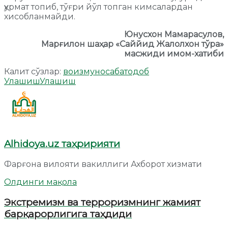
ҳурмат топиб, тўғри йўл топган кимсалардан
хисобланмайди.
Юнусхон Мамарасулов,
Марғилон шаҳар «Саййид Жалолхон тўра»
масжиди имом-хатиби
Калит сўзлар:
воиз
муносабат
одоб
Улашиш
Улашиш
Alhidoya.uz таҳририяти
Фарғона вилояти вакиллиги Ахборот хизмати
Олдинги мақола
Экстремизм ва терроризмнинг жамият
барқарорлигига таҳдиди