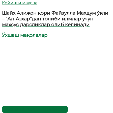
Кейинги мақола
Шайх Алижон қори Файзулла Махдум ўғли
– “Ал-Азҳар”дан толиби илмлар учун
махсус дарсликлар олиб келинади
Ўхшаш мақолалар
Жаҳолатга қарши - маърифат!