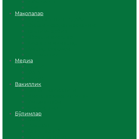
Ўзбекистон
Жаҳон
Мақолалар
Мусулмоннинг одоби
Оилам – саодат масканим!
Таълим-тарбия
Ибратли ҳикоялар
Хислатли ҳикматлар
Аёллар саҳифаси
Саломатлик
Медиа
Видео
Фото
Аудио
Вакиллик
Вилоят вакиллиги
Имомлар фаолиятидан
Фиқҳ мактаби
Масжидлар
Бўлимлар
Фиқҳ
Рамазон
Савол-жавоб
Ислом ва иймон