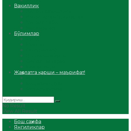
Аудио
Вакиллик
Вилоят вакиллиги
Имомлар фаолиятидан
Фиқҳ мактаби
Масжидлар
Бўлимлар
Фиқҳ
Рамазон
Савол-жавоб
Ислом ва иймон
Сийрат ва тарих
Ҳаж ва умра
Жаҳолатга қарши – маърифат!
Мақола
Видеомаъруза
Аудиомаъруза
No Result
View All Result
Бош саҳифа
Янгиликлар