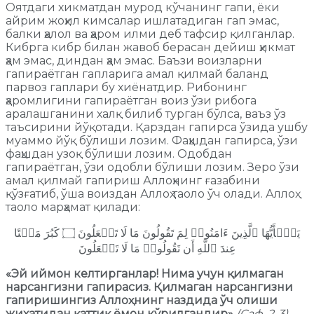
Оятдаги хикматдан мурод кўчанинг гапи, ёки
айрим жоҳил кимсалар ишлатадиган гап эмас,
балки ҳалол ва ҳаром илми деб тафсир қилганлар.
Кибрга кибр билан жавоб берасан дейиш ҳикмат
ҳам эмас, диндан ҳам эмас. Баъзи воизларни
гапираётган гапларига амал қилмай баланд
парвоз гаплари бу хиёнатдир. Рибонинг
ҳаромлигини гапираётган воиз ўзи рибога
аралашганини халқ билиб турган бўлса, ваъз ўз
таъсирини йўқотади. Қарздан гапирса ўзида ушбу
муаммо йўқ бўлиши лозим. Фаҳшдан гапирса, ўзи
фаҳшдан узоқ бўлиши лозим. Одобдан
гапираётган, ўзи одобли бўлиши лозим. Зеро ўзи
амал қилмай гапириш Аллоҳнинг ғазабини
қўзғатиб, ўша воиздан Аллоҳ таоло ўч олади. Аллоҳ
таоло марҳамат қилади:
یَـٰۤأَیُّهَا ٱلَّذِینَ ءَامَنُوا۟ لِمَ تَقُولُونَ مَا لَا تَفۡعَلُونَ ۝ كَبُرَ مَقۡتًا
عِندَ ٱللَّهِ أَن تَقُولُوا۟ مَا لَا تَفۡعَلُونَ
«Эй иймон келтирганлар! Нима учун қилмаган
нарсангизни гапирасиз. Қилмаган нарсангизни
гапиришингиз Аллоҳнинг наздида ўч олиши
жихатидан қаттиқ ёмон кўрилгандир»
(Саф, 2-3).