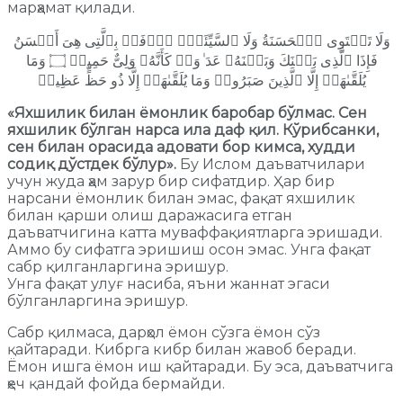
марҳамат қилади.
وَلَا تَسۡتَوِی ٱلۡحَسَنَةُ وَلَا ٱلسَّیِّئَةُۚ ٱدۡفَعۡ بِٱلَّتِی هِیَ أَحۡسَنُ
فَإِذَا ٱلَّذِی بَیۡنَكَ وَبَیۡنَهُۥ عَدَ ٰ⁠وَةࣱ كَأَنَّهُۥ وَلِیٌّ حَمِیمࣱ ۝ وَمَا
یُلَقَّىٰهَاۤ إِلَّا ٱلَّذِینَ صَبَرُوا۟ وَمَا یُلَقَّىٰهَاۤ إِلَّا ذُو حَظٍّ عَظِیمࣲ
«Яхшилик билан ёмонлик баробар бўлмас. Сен
яхшилик бўлган нарса ила даф қил. Кўрибсанки,
сен билан орасида адовати бор кимса, худди
содиқ дўстдек бўлур».
Бу Ислом даъватчилари
учун жуда ҳам зарур бир сифатдир. Ҳар бир
нарсани ёмонлик билан эмас, фақат яхшилик
билан қарши олиш даражасига етган
даъватчигина катта муваффақиятларга эришади.
Аммо бу сифатга эришиш осон эмас. Унга фақат
сабр қилганларгина эришур.
Унга фақат улуғ насиба, яъни жаннат эгаси
бўлганларгина эришур.
Сабр қилмаса, дарҳол ёмон сўзга ёмон сўз
қайтаради. Кибрга кибр билан жавоб беради.
Ёмон ишга ёмон иш қайтаради. Бу эса, даъватчига
ҳеч қандай фойда бермайди.