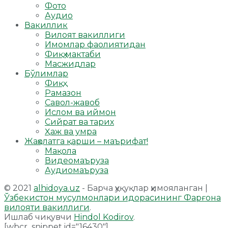
Фото
Аудио
Вакиллик
Вилоят вакиллиги
Имомлар фаолиятидан
Фиқҳ мактаби
Масжидлар
Бўлимлар
Фиқҳ
Рамазон
Савол-жавоб
Ислом ва иймон
Сийрат ва тарих
Ҳаж ва умра
Жаҳолатга қарши – маърифат!
Мақола
Видеомаъруза
Аудиомаъруза
© 2021
alhidoya.uz
- Барча ҳуқуқлар ҳимояланган |
Ўзбекистон мусулмонлари идорасининг Фарғона
вилояти вакиллиги
.
Ишлаб чиқувчи
Hindol Kodirov
.
[wbcr_snippet id="16430"]