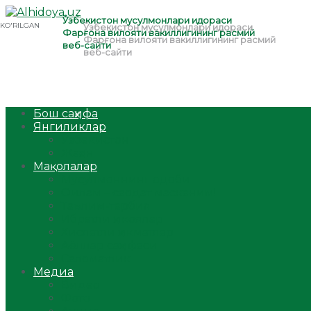
Бош саҳифа
Янгиликлар
Ўзбекистон
Жаҳон
Мақолалар
Мусулмоннинг одоби
Оилам – саодат масканим!
Таълим-тарбия
Ибратли ҳикоялар
Хислатли ҳикматлар
Аёллар саҳифаси
Саломатлик
Медиа
Видео
Фото