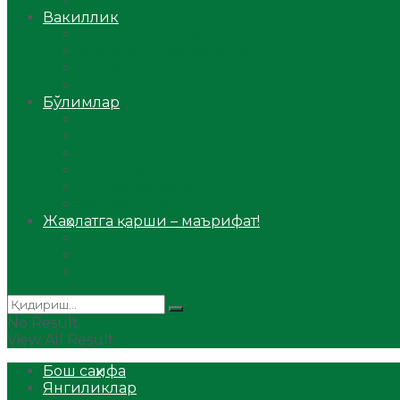
Аудио
Вакиллик
Вилоят вакиллиги
Имомлар фаолиятидан
Фиқҳ мактаби
Масжидлар
Бўлимлар
Фиқҳ
Рамазон
Савол-жавоб
Ислом ва иймон
Сийрат ва тарих
Ҳаж ва умра
Жаҳолатга қарши – маърифат!
Мақола
Видеомаъруза
Аудиомаъруза
No Result
View All Result
Бош саҳифа
Янгиликлар