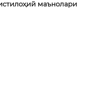
 истилоҳий маънолари