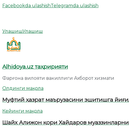
Facebookda ulashish
Telegramda ulashish
Улашиш
Улашиш
Alhidoya.uz таҳририяти
Фарғона вилояти вакиллиги Ахборот хизмати
Олдинги мақола
Муфтий ҳазрат маърузасини эшитишга йиғи
Кейинги мақола
Шайх Алижон қори Хайдаров муаззинларнин