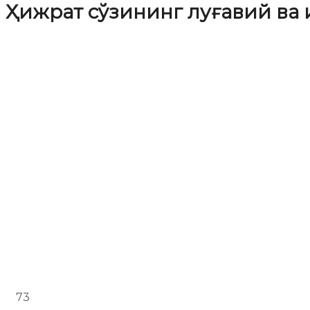
Ҳижрат сўзининг луғавий ва
73