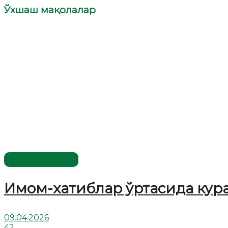
Ўхшаш мақолалар
Видеомаъруза
Имом-хатиблар ўртасида кур
09.04.2026
42