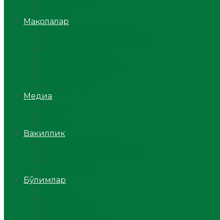
Ўзбекистон
Жаҳон
Мақолалар
Мусулмоннинг одоби
Оилам – саодат масканим!
Таълим-тарбия
Ибратли ҳикоялар
Хислатли ҳикматлар
Аёллар саҳифаси
Саломатлик
Медиа
Видео
Фото
Аудио
Вакиллик
Вилоят вакиллиги
Имомлар фаолиятидан
Фиқҳ мактаби
Масжидлар
Бўлимлар
Фиқҳ
Рамазон
Савол-жавоб
Ислом ва иймон