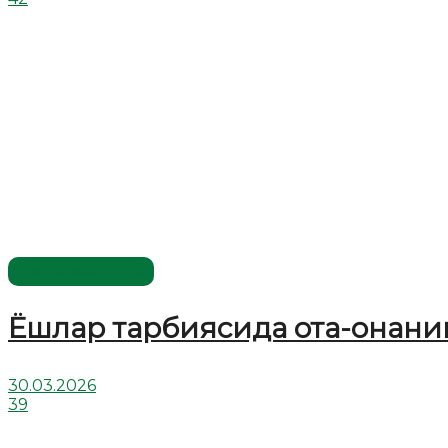
Видеомаъруза
Ёшлар тарбиясида ота-онанин
30.03.2026
39