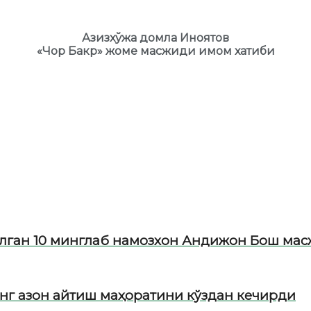
Азизхўжа домла Иноятов
«Чор Бакр» жоме масжиди имом хатиби
лган 10 минглаб намозхон Андижон Бош мас
г азон айтиш маҳоратини кўздан кечирди