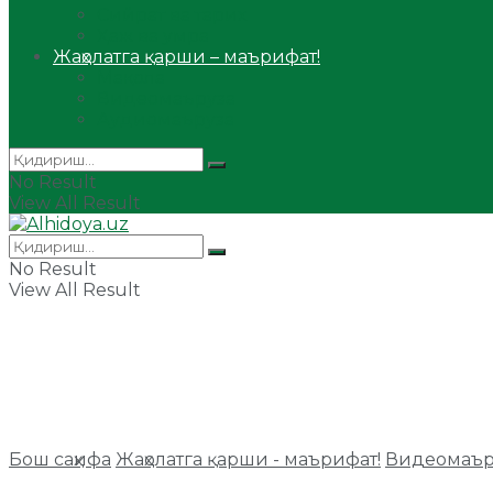
Сийрат ва тарих
Ҳаж ва умра
Жаҳолатга қарши – маърифат!
Мақола
Видеомаъруза
Аудиомаъруза
No Result
View All Result
No Result
View All Result
Бош саҳифа
Жаҳолатга қарши - маърифат!
Видеомаър