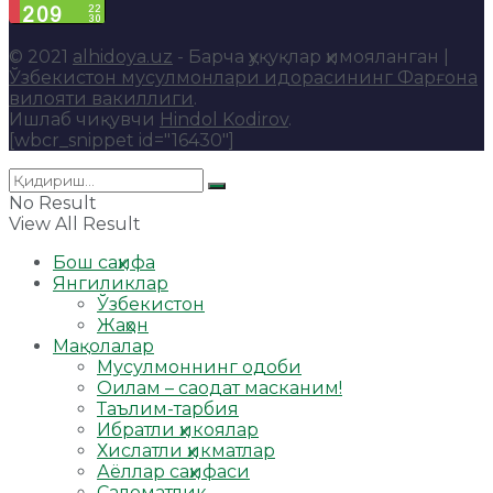
© 2021
alhidoya.uz
- Барча ҳуқуқлар ҳимояланган |
Ўзбекистон мусулмонлари идорасининг Фарғона
вилояти вакиллиги
.
Ишлаб чиқувчи
Hindol Kodirov
.
[wbcr_snippet id="16430"]
No Result
View All Result
Бош саҳифа
Янгиликлар
Ўзбекистон
Жаҳон
Мақолалар
Мусулмоннинг одоби
Оилам – саодат масканим!
Таълим-тарбия
Ибратли ҳикоялар
Хислатли ҳикматлар
Аёллар саҳифаси
Саломатлик