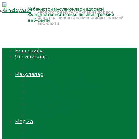
Бош саҳифа
Янгиликлар
Ўзбекистон
Жаҳон
Мақолалар
Мусулмоннинг одоби
Оилам – саодат масканим!
Таълим-тарбия
Ибратли ҳикоялар
Хислатли ҳикматлар
Аёллар саҳифаси
Саломатлик
Медиа
Видео
Фото