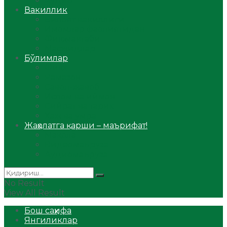
Аудио
Вакиллик
Вилоят вакиллиги
Имомлар фаолиятидан
Фиқҳ мактаби
Масжидлар
Бўлимлар
Фиқҳ
Рамазон
Савол-жавоб
Ислом ва иймон
Сийрат ва тарих
Ҳаж ва умра
Жаҳолатга қарши – маърифат!
Мақола
Видеомаъруза
Аудиомаъруза
No Result
View All Result
Бош саҳифа
Янгиликлар