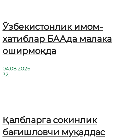
Ўзбекистонлик имом-
хатиблар БААда малака
оширмоқда
04.08.2026
32
Қалбларга сокинлик
бағишловчи муқаддас