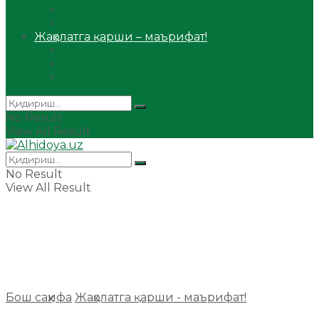
Сийрат ва тарих
Ҳаж ва умра
Жаҳолатга қарши – маърифат!
Мақола
Видеомаъруза
Аудиомаъруза
No Result
View All Result
No Result
View All Result
Бош саҳифа
Жаҳолатга қарши - маърифат!