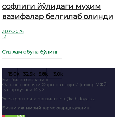
софлиги йўлидаги муҳим
вазифалар белгилаб олинди
31.07.2026
12
Сиз ҳам обуна бўлинг
Биз билан боғланиш:
Фарғона вилояти Фарғона шаҳри Ифтихор МФЙ
Тутзор кўчаси 14-уй
Электрон почта манзили: info@alhidoya.uz
Бизни ижтимоий тармоқларда кузатинг