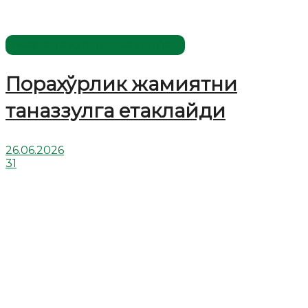
Жаҳолатга қарши - маърифат!
Порахўрлик жамиятни
таназзулга етаклайди
26.06.2026
31