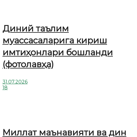
Диний таълим
муассасаларига кириш
имтиҳонлари бошланди
(фотолавҳа)
31.07.2026
18
Миллат маънавияти ва дин