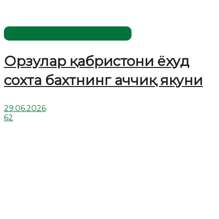
Жаҳолатга қарши - маърифат!
Орзулар қабристони ёхуд
сохта бахтнинг аччиқ якуни
29.06.2026
62