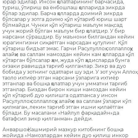
юрар эдилар. Инсон ҳолатларининг барчасида,
туриш, ўтириш ва ёнбошлаш ҳолларида зикрда
бўлар эдилар. Барча ҳолларда доимий зикрда
бўлсалар у зотга доимо қўл кўтариб юриш шарт
бўлмайди. Чунки қўл кўтариш маълум мақсад
учун жорий бўлган маълум бир ҳолатдир. У бир
нарсани сўрашдир. Бу маънони билгандан кейин
юрагингизни сиқаётган нарсадан қутулинг. Қўл
кўтариш бидъат эмас. Гарчи Расулуллоҳ соллаллоҳу
алайҳи ва саллам намоздан кейин кам ҳолларда қўл
кўтарган бўлсалар ҳам, жуда кўп ҳадисларда бунга
оғзаки равишда тарғиб қилганлар. Зикр ва дуо
бобида у зотнинг одатлари шу эди. У зот учун Аллоҳ
таоло ихтиёр этган нарсани ўзларига ихтиёр
этганлар ва бошқа ҳолатлар учун умматни тарғиб
этганлар. Биздан бирон киши намоздан кейин
қўл кўтариб дуо қилишга одатланса у инсон
Расулуллоҳ соллаллоҳу алайҳи ва саллам ўзлари кўп
қилмаган, лекин тарғиб этган ишни қилаётган
бўлади. Бу масалани «Найлул фарқадайн»да
батафсил зикр қилганман» дейди.
Анваршоҳ Кашмирий мазкур китобнинг бошқа
жойида «Намозлардан кейин дуо қилиш инкор