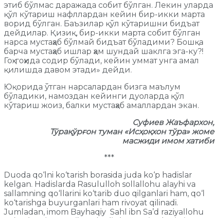
этиб бўлмас даражада собит бўлган. Лекин уларда
қўл кўтариш нафллардан кейин бир-икки марта
ворид бўлган. Баъзилар қўл кўтаришни бидъат
дейдилар. Қизиқ, бир-икки марта собит бўлган
нарса мустаҳаб бўлмай бидъат бўладими? Бошқа
барча мустаҳаб ишлар ҳам шундай шаклга эга-ку?!
Гоҳ-гоҳида содир бўлади, кейин уммат унга амал
қилишда давом этади» дейди.
Юқорида ўтган нарсалардан бизга маълум
бўладики, намоздан кейинги дуоларда қўл
кўтариш жоиз, балки мустаҳаб амаллардан экан.
Суфиев Жаъфархон,
Тўрақўрғон туман «Исҳоқхон тўра» жоме
масжиди имом хатиби
***
Duoda qo‘lni ko‘tarish borasida juda ko‘p hadislar
kelgan. Hadislarda Rasululloh sollallohu alayhi va
sallamning qo‘llarini ko‘tarib duo qilganlari ham, qo‘l
ko‘tarishga buyurganlari ham rivoyat qilinadi.
Jumladan, imom Bayhaqiy Sahl ibn Sa’d raziyallohu