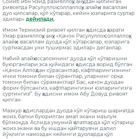
Сойиб ибн Язид разияллоҳу анҳудан қилинган
ривоятда Расулуллоҳ соллаллоҳу алайҳи васаллам
дуо қилсалар, қўл кўтарар, кейин юзларига суртар
эдилар»
дейилади.
Имом Термизий ривоят қилган ҳадисда ҳазрати
Умар разияллоҳу анҳу «Қачон Расулуллоҳ соллаллоҳу
алайҳи васаллам дуода қўл кўтарсалар, юзларига
суртмасдан уни туширмас эдилар» деганлар.
Набий алайҳиссаломнинг дуода қўл кўтаришни
буюрганлари эса қуйидаги ҳадисда ворид бўлган.
«Қачон Аллоҳдан сўрасанглар, кафтларингизнинг
ички томони билан сўранглар, уларнинг орқа
томони билан сўраманглар! Бас, қачон дуодан
фориғ бўлсангиз, кафтларингизни юзларингизга
суртингиз!”. Бу ҳадисни имом Абу Довуд ривоят
қилган.
Мазкур ҳадислардан дуода кўл кўтариш шариатда
жоиз, балки буюрилган амал экани маълум
бўлмоқда. Аслида умумий ҳолатларда қўл кўтариш
жоиз экани ва бу ишдан қайтарувчи далил
йўқлиги намоздан кейинги дуоларда қўл