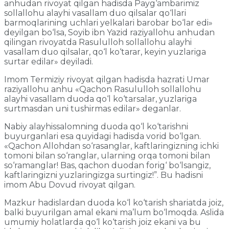
anhudan rivoyat qilgan hadisda Payg‘ambarimiz
sollallohu alayhi vasallam duo qilsalar qo‘llari
barmoqlarining uchlari yelkalari barobar bo‘lar edi»
deyilgan bo‘lsa, Soyib ibn Yazid raziyallohu anhudan
qilingan rivoyatda Rasululloh sollallohu alayhi
vasallam duo qilsalar, qo‘l ko‘tarar, keyin yuzlariga
surtar edilar» deyiladi.
Imom Termiziy rivoyat qilgan hadisda hazrati Umar
raziyallohu anhu «Qachon Rasululloh sollallohu
alayhi vasallam duoda qo‘l ko‘tarsalar, yuzlariga
surtmasdan uni tushirmas edilar» deganlar.
Nabiy alayhissalomning duoda qo‘l ko‘tarishni
buyurganlari esa quyidagi hadisda vorid bo‘lgan.
«Qachon Allohdan so‘rasanglar, kaftlaringizning ichki
tomoni bilan so‘ranglar, ularning orqa tomoni bilan
so‘ramanglar! Bas, qachon duodan forig‘ bo‘lsangiz,
kaftlaringizni yuzlaringizga surtingiz!”. Bu hadisni
imom Abu Dovud rivoyat qilgan.
Mazkur hadislardan duoda ko‘l ko‘tarish shariatda joiz,
balki buyurilgan amal ekani ma’lum bo‘lmoqda. Aslida
umumiy holatlarda qo‘l ko‘tarish joiz ekani va bu