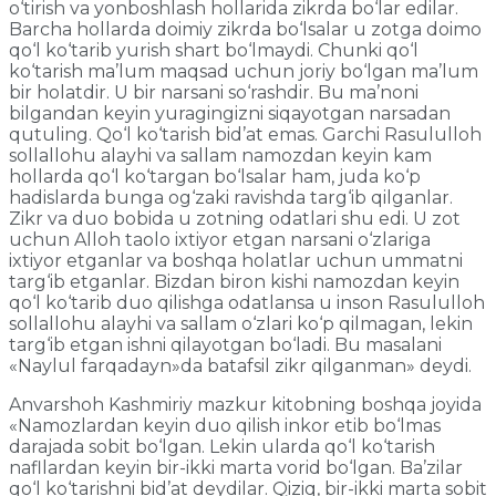
o‘tirish va yonboshlash hollarida zikrda bo‘lar edilar.
Barcha hollarda doimiy zikrda bo‘lsalar u zotga doimo
qo‘l ko‘tarib yurish shart bo‘lmaydi. Chunki qo‘l
ko‘tarish ma’lum maqsad uchun joriy bo‘lgan ma’lum
bir holatdir. U bir narsani so‘rashdir. Bu ma’noni
bilgandan keyin yuragingizni siqayotgan narsadan
qutuling. Qo‘l ko‘tarish bid’at emas. Garchi Rasululloh
sollallohu alayhi va sallam namozdan keyin kam
hollarda qo‘l ko‘targan bo‘lsalar ham, juda ko‘p
hadislarda bunga og‘zaki ravishda targ‘ib qilganlar.
Zikr va duo bobida u zotning odatlari shu edi. U zot
uchun Alloh taolo ixtiyor etgan narsani o‘zlariga
ixtiyor etganlar va boshqa holatlar uchun ummatni
targ‘ib etganlar. Bizdan biron kishi namozdan keyin
qo‘l ko‘tarib duo qilishga odatlansa u inson Rasululloh
sollallohu alayhi va sallam o‘zlari ko‘p qilmagan, lekin
targ‘ib etgan ishni qilayotgan bo‘ladi. Bu masalani
«Naylul farqadayn»da batafsil zikr qilganman» deydi.
Anvarshoh Kashmiriy mazkur kitobning boshqa joyida
«Namozlardan keyin duo qilish inkor etib bo‘lmas
darajada sobit bo‘lgan. Lekin ularda qo‘l ko‘tarish
nafllardan keyin bir-ikki marta vorid bo‘lgan. Ba’zilar
qo‘l ko‘tarishni bid’at deydilar. Qiziq, bir-ikki marta sobit