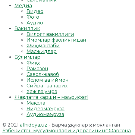
Медиа
Видео
Фото
Аудио
Вакиллик
Вилоят вакиллиги
Имомлар фаолиятидан
Фиқҳ мактаби
Масжидлар
Бўлимлар
Фиқҳ
Рамазон
Савол-жавоб
Ислом ва иймон
Сийрат ва тарих
Ҳаж ва умра
Жаҳолатга қарши – маърифат!
Мақола
Видеомаъруза
Аудиомаъруза
© 2021
alhidoya.uz
- Барча ҳуқуқлар ҳимояланган |
Ўзбекистон мусулмонлари идорасининг Фарғона