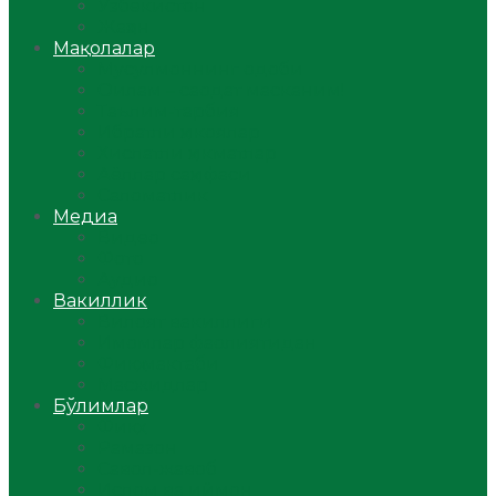
Ўзбекистон
Жаҳон
Мақолалар
Мусулмоннинг одоби
Оилам – саодат масканим!
Таълим-тарбия
Ибратли ҳикоялар
Хислатли ҳикматлар
Аёллар саҳифаси
Саломатлик
Медиа
Видео
Фото
Аудио
Вакиллик
Вилоят вакиллиги
Имомлар фаолиятидан
Фиқҳ мактаби
Масжидлар
Бўлимлар
Фиқҳ
Рамазон
Савол-жавоб
Ислом ва иймон