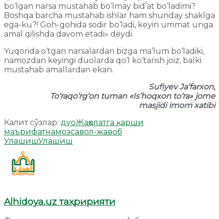
bo‘lgan narsa mustahab bo‘lmay bid’at bo‘ladimi?
Boshqa barcha mustahab ishlar ham shunday shaklga
ega-ku?! Goh-gohida sodir bo‘ladi, keyin ummat unga
amal qilishda davom etadi» deydi.
Yuqorida o‘tgan narsalardan bizga ma’lum bo‘ladiki,
namozdan keyingi duolarda qo‘l ko‘tarish joiz, balki
mustahab amallardan ekan.
Sufiyev Ja’farxon,
To‘raqo‘rg‘on tuman «Is’hoqxon to‘ra» jome
masjidi imom xatibi
Калит сўзлар:
дуо
Жаҳолатга қарши
маърифат
намоз
савол-жавоб
Улашиш
Улашиш
Alhidoya.uz таҳририяти