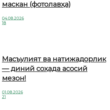
маскан (фотолавҳа)
04.08.2026
18
Масъулият ва натижадорлик
— диний соҳада асосий
мезон!
01.08.2026
21