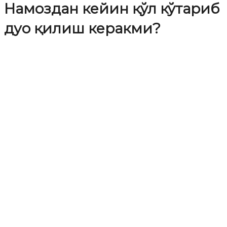
Намоздан кейин қўл кўтариб
дуо қилиш керакми?