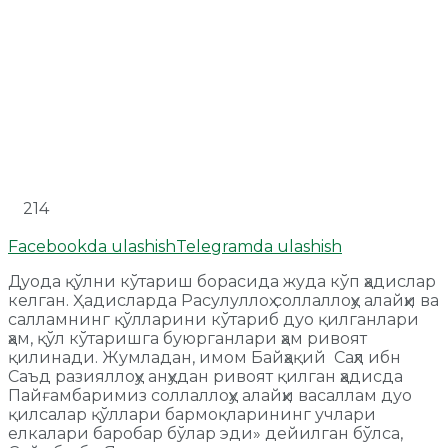
214
Facebookda ulashish
Telegramda ulashish
Дуода қўлни кўтариш борасида жуда кўп ҳадислар
келган. Ҳадисларда Расулуллоҳ соллаллоҳу алайҳи ва
салламнинг қўлларини кўтариб дуо қилганлари
ҳам, қўл кўтаришга буюрганлари ҳам ривоят
қилинади. Жумладан, имом Байҳақий Саҳл ибн
Саъд разияллоҳу анҳудан ривоят қилган ҳадисда
Пайғамбаримиз соллаллоҳу алайҳи васаллам дуо
қилсалар қўллари бармоқларининг учлари
елкалари баробар бўлар эди» дейилган бўлса,