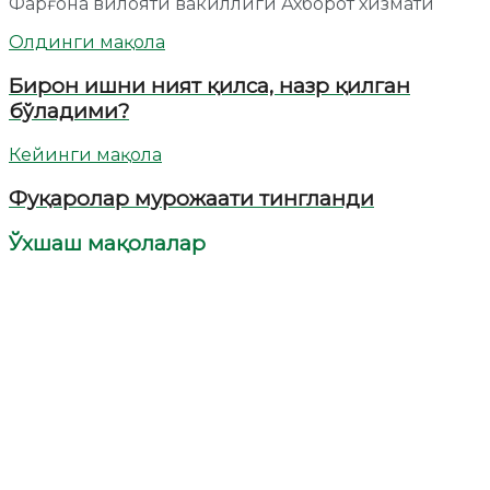
Фарғона вилояти вакиллиги Ахборот хизмати
Олдинги мақола
Бирон ишни ният қилса, назр қилган
бўладими?
Кейинги мақола
Фуқаролар мурожаати тингланди
Ўхшаш мақолалар