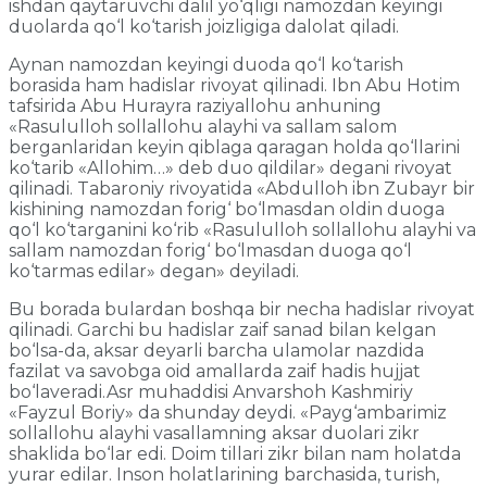
ishdan qaytaruvchi dalil yo‘qligi namozdan keyingi
duolarda qo‘l ko‘tarish joizligiga dalolat qiladi.
Aynan namozdan keyingi duoda qo‘l ko‘tarish
borasida ham hadislar rivoyat qilinadi. Ibn Abu Hotim
tafsirida Abu Hurayra raziyallohu anhuning
«Rasululloh sollallohu alayhi va sallam salom
berganlaridan keyin qiblaga qaragan holda qo‘llarini
ko‘tarib «Allohim…» deb duo qildilar» degani rivoyat
qilinadi. Tabaroniy rivoyatida «Abdulloh ibn Zubayr bir
kishining namozdan forig‘ bo‘lmasdan oldin duoga
qo‘l ko‘targanini ko‘rib «Rasululloh sollallohu alayhi va
sallam namozdan forig‘ bo‘lmasdan duoga qo‘l
ko‘tarmas edilar» degan» deyiladi.
Bu borada bulardan boshqa bir necha hadislar rivoyat
qilinadi. Garchi bu hadislar zaif sanad bilan kelgan
bo‘lsa-da, aksar deyarli barcha ulamolar nazdida
fazilat va savobga oid amallarda zaif hadis hujjat
bo‘laveradi.Asr muhaddisi Anvarshoh Kashmiriy
«Fayzul Boriy» da shunday deydi. «Payg‘ambarimiz
sollallohu alayhi vasallamning aksar duolari zikr
shaklida bo‘lar edi. Doim tillari zikr bilan nam holatda
yurar edilar. Inson holatlarining barchasida, turish,