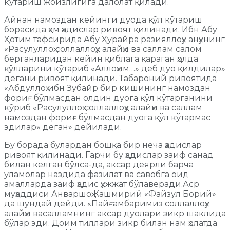
кўтариш жоизлигига далолат қилади.
Айнан намоздан кейинги дуода қўл кўтариш
борасида ҳам ҳадислар ривоят қилинади. Ибн Абу
Ҳотим тафсирида Абу Ҳурайра разияллоҳу анҳунинг
«Расулуллоҳ соллаллоҳу алайҳи ва саллам салом
берганларидан кейин қиблага қараган ҳолда
қўлларини кўтариб «Аллоҳим…» деб дуо қилдилар»
дегани ривоят қилинади. Табароний ривоятида
«Абдуллоҳ ибн Зубайр бир кишининг намоздан
фориғ бўлмасдан олдин дуога қўл кўтарганини
кўриб «Расулуллоҳ соллаллоҳу алайҳи ва саллам
намоздан фориғ бўлмасдан дуога қўл кўтармас
эдилар» деган» дейилади.
Бу борада булардан бошқа бир неча ҳадислар
ривоят қилинади. Гарчи бу ҳадислар заиф санад
билан келган бўлса-да, аксар деярли барча
уламолар наздида фазилат ва савобга оид
амалларда заиф ҳадис ҳужжат бўлаверади.Аср
муҳаддиси Анваршоҳ Кашмирий «Файзул Борий»
да шундай дейди. «Пайғамбаримиз соллаллоҳу
алайҳи васалламнинг аксар дуолари зикр шаклида
бўлар эди. Доим тиллари зикр билан нам ҳолатда