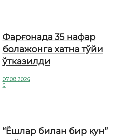
Фарғонада 35 нафар
болажонга хатна тўйи
ўтказилди
07.08.2026
9
“Ёшлар билан бир кун”