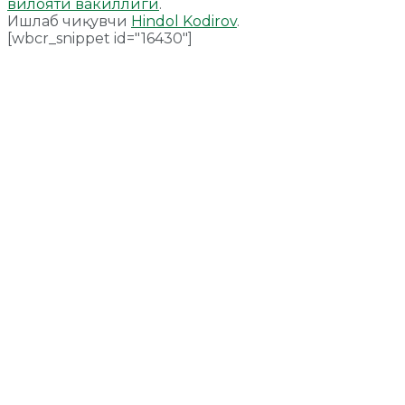
вилояти вакиллиги
.
Ишлаб чиқувчи
Hindol Kodirov
.
[wbcr_snippet id="16430"]