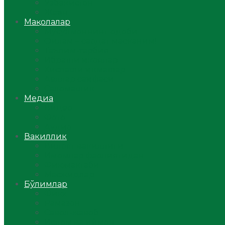
Ўзбекистон
Жаҳон
Мақолалар
Мусулмоннинг одоби
Оилам – саодат масканим!
Таълим-тарбия
Ибратли ҳикоялар
Хислатли ҳикматлар
Аёллар саҳифаси
Саломатлик
Медиа
Видео
Фото
Аудио
Вакиллик
Вилоят вакиллиги
Имомлар фаолиятидан
Фиқҳ мактаби
Масжидлар
Бўлимлар
Фиқҳ
Рамазон
Савол-жавоб
Ислом ва иймон