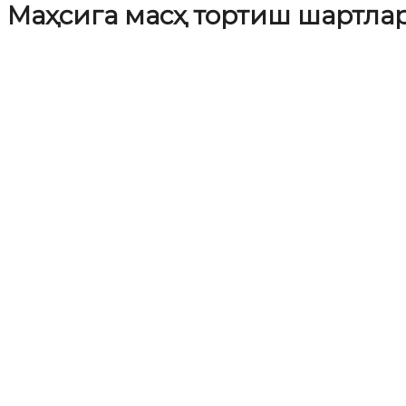
Маҳсига масҳ тортиш шартла