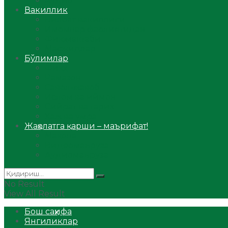
Аудио
Вакиллик
Вилоят вакиллиги
Имомлар фаолиятидан
Фиқҳ мактаби
Масжидлар
Бўлимлар
Фиқҳ
Рамазон
Савол-жавоб
Ислом ва иймон
Сийрат ва тарих
Ҳаж ва умра
Жаҳолатга қарши – маърифат!
Мақола
Видеомаъруза
Аудиомаъруза
No Result
View All Result
Бош саҳифа
Янгиликлар