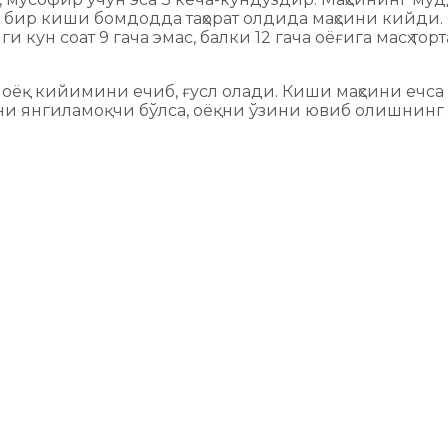
, бир киши бомдодда таҳорат олдида маҳсини кийди. О
нги кун соат 9 гача эмас, балки 12 гача оёғига масҳ то
, оёқ кийимини ечиб, ғусл олади. Киши маҳсини ечса 
атини янгиламоқчи бўлса, оёқни ўзини ювиб олишнинг