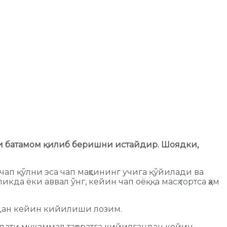
и батамом қилиб беришни истайдир. Шоядки,
 чап қўлни эса чап маҳсининг учига қўйилади ва
кда ёки аввал ўнг, кейин чап оёққа масҳ тортса ҳам
ндан кейин кийилиши лозим.
дати мукаммал таҳоратга кийилгандан кейин,