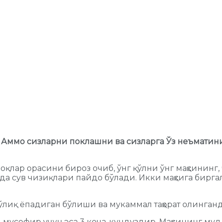
 Аммо сизларни поклашни ва сизларга Ўз неъматин
моқлар орасини бироз очиб, ўнг қўлни ўнг маҳсининг,
ида сув чизиқлари пайдо бўлади. Икки маҳсига биргали
тўлиқ ёпадиган бўлиши ва мукаммал таҳорат олинга
 мусофир учун эса 3 кеча-кундуздир. Маҳсининг муд