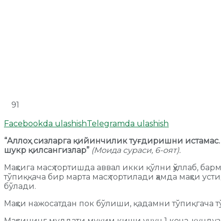
91
Facebookda ulashish
Telegramda ulashish
“
Аллоҳ сизларга қийинчилик туғдиришни истамас.
шукр қилсангизлар
”
(Моида сураси, 6-оят).
Маҳсига масҳ тортишда аввал икки қўлни ҳўллаб, бар
тўпиққача бир марта масҳ тортилади ҳамда маҳси уст
бўлади.
Маҳси нажосатдан пок бўлиши, қадамни тўпиқгача 
Маҳсининг муддати муқим киши учун 1 кеча-кундуз,