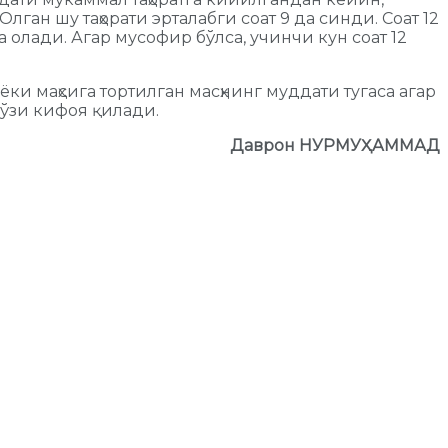
лган шу таҳорати эрталабги соат 9 да синди. Соат 12
рта олади. Агар мусофир бўлса, учинчи кун соат 12
ёки маҳсига тортилган масҳнинг муддати тугаса агар
 ўзи кифоя қилади.
Даврон НУРМУҲАММАД