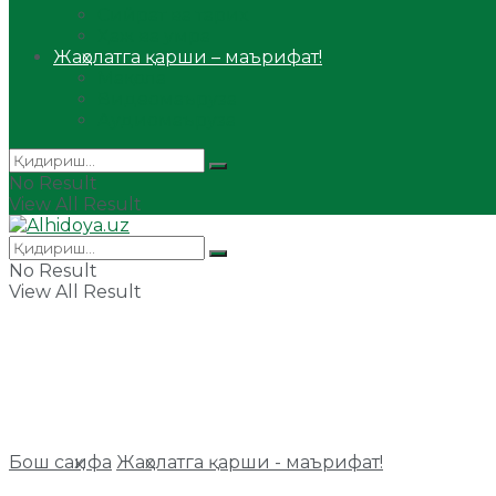
Сийрат ва тарих
Ҳаж ва умра
Жаҳолатга қарши – маърифат!
Мақола
Видеомаъруза
Аудиомаъруза
No Result
View All Result
No Result
View All Result
Бош саҳифа
Жаҳолатга қарши - маърифат!