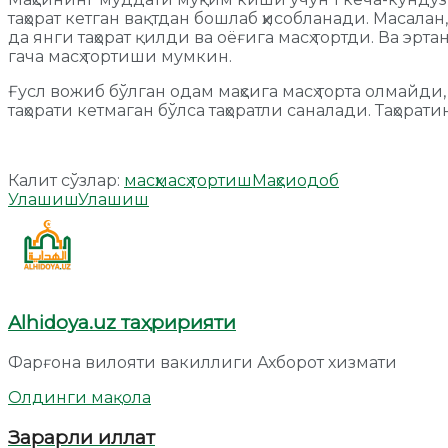
таҳорат кетган вақтдан бошлаб ҳисобланади. Масалан
да янги таҳорат қилди ва оёғига масҳ тортди. Ва эрта
гача масҳ тортиши мумкин.
Ғусл вожиб бўлган одам маҳсига масҳ торта олмайди
таҳорати кетмаган бўлса таҳоратли саналади. Таҳор
Калит сўзлар:
масҳ
масҳ тортиш
Маҳси
одоб
Улашиш
Улашиш
Alhidoya.uz таҳририяти
Фарғона вилояти вакиллиги Ахборот хизмати
Олдинги мақола
Зарарли иллат