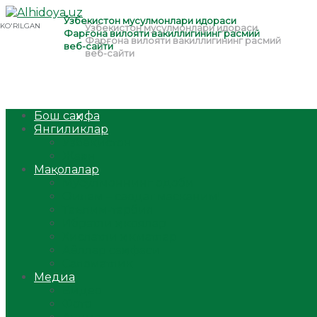
Бош саҳифа
Янгиликлар
Ўзбекистон
Жаҳон
Мақолалар
Мусулмоннинг одоби
Оилам – саодат масканим!
Таълим-тарбия
Ибратли ҳикоялар
Хислатли ҳикматлар
Аёллар саҳифаси
Саломатлик
Медиа
Видео
Фото