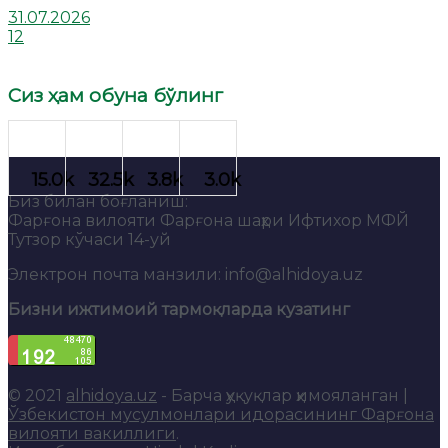
31.07.2026
12
Сиз ҳам обуна бўлинг
Биз билан боғланиш:
Фарғона вилояти Фарғона шаҳри Ифтихор МФЙ
Тутзор кўчаси 14-уй
Электрон почта манзили: info@alhidoya.uz
Бизни ижтимоий тармоқларда кузатинг
© 2021
alhidoya.uz
- Барча ҳуқуқлар ҳимояланган |
Ўзбекистон мусулмонлари идорасининг Фарғона
вилояти вакиллиги
.