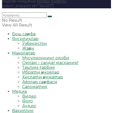
Ишлаб чиқувчи
Hindol Kodirov
.
[wbcr_snippet id="16430"]
No Result
View All Result
Бош саҳифа
Янгиликлар
Ўзбекистон
Жаҳон
Мақолалар
Мусулмоннинг одоби
Оилам – саодат масканим!
Таълим-тарбия
Ибратли ҳикоялар
Хислатли ҳикматлар
Аёллар саҳифаси
Саломатлик
Медиа
Видео
Фото
Аудио
Вакиллик