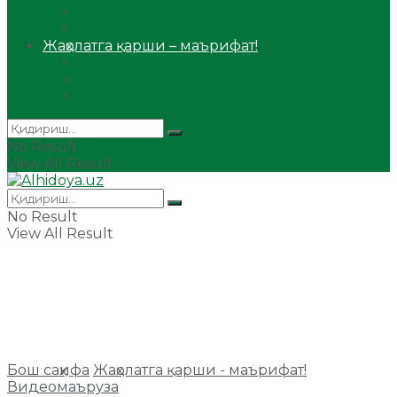
Сийрат ва тарих
Ҳаж ва умра
Жаҳолатга қарши – маърифат!
Мақола
Видеомаъруза
Аудиомаъруза
No Result
View All Result
No Result
View All Result
Бош саҳифа
Жаҳолатга қарши - маърифат!
Видеомаъруза