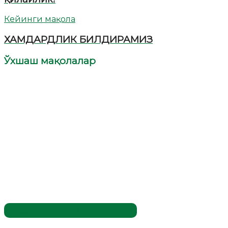
Кейинги мақола
ХАМДАРДЛИК БИЛДИРАМИЗ
Ўхшаш мақолалар
Жаҳолатга қарши - маърифат!