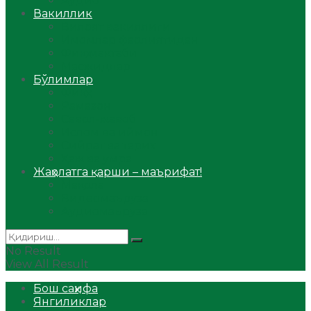
Аудио
Вакиллик
Вилоят вакиллиги
Имомлар фаолиятидан
Фиқҳ мактаби
Масжидлар
Бўлимлар
Фиқҳ
Рамазон
Савол-жавоб
Ислом ва иймон
Сийрат ва тарих
Ҳаж ва умра
Жаҳолатга қарши – маърифат!
Мақола
Видеомаъруза
Аудиомаъруза
No Result
View All Result
Бош саҳифа
Янгиликлар