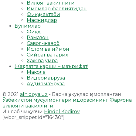
Вилоят вакиллиги
Имомлар фаолиятидан
Фиқҳ мактаби
Масжидлар
Бўлимлар
Фиқҳ
Рамазон
Савол-жавоб
Ислом ва иймон
Сийрат ва тарих
Ҳаж ва умра
Жаҳолатга қарши – маърифат!
Мақола
Видеомаъруза
Аудиомаъруза
© 2021
alhidoya.uz
- Барча ҳуқуқлар ҳимояланган |
Ўзбекистон мусулмонлари идорасининг Фарғона
вилояти вакиллиги
.
Ишлаб чиқувчи
Hindol Kodirov
.
[wbcr_snippet id="16430"]