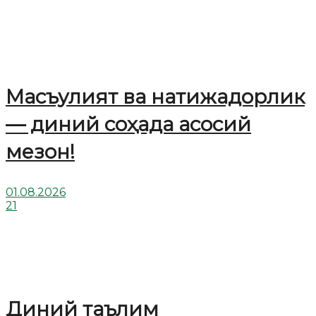
Масъулият ва натижадорлик
— диний соҳада асосий
мезон!
01.08.2026
21
Диний таълим