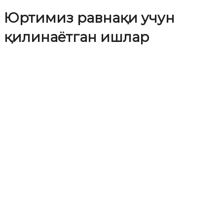
Юртимиз равнақи учун
қилинаётган ишлар