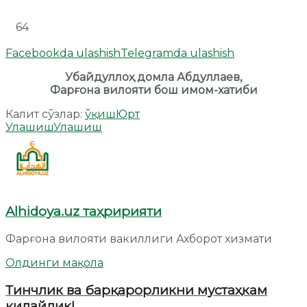
64
Facebookda ulashish
Telegramda ulashish
Убайдуллоҳ домла Абдуллаев,
Фарғона вилояти бош имом-хатиби
Калит сўзлар:
ўқиш
Юрт
Улашиш
Улашиш
Alhidoya.uz таҳририяти
Фарғона вилояти вакиллиги Ахборот хизмати
Олдинги мақола
Тинчлик ва барқарорликни мустаҳкам
қилайлик!