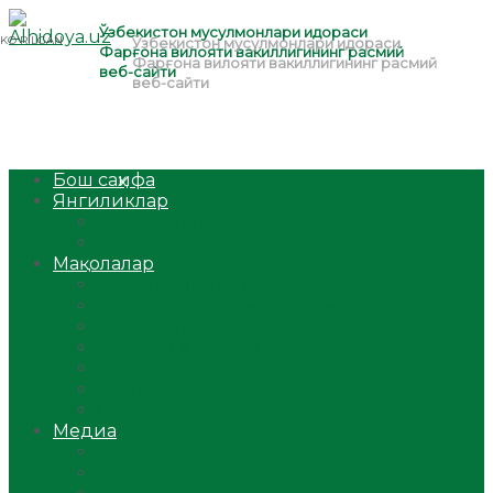
Бош саҳифа
Янгиликлар
Ўзбекистон
Жаҳон
Мақолалар
Мусулмоннинг одоби
Оилам – саодат масканим!
Таълим-тарбия
Ибратли ҳикоялар
Хислатли ҳикматлар
Аёллар саҳифаси
Саломатлик
Медиа
Видео
Фото