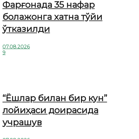
Фарғонада 35 нафар
болажонга хатна тўйи
ўтказилди
07.08.2026
9
“Ёшлар билан бир кун”
лойиҳаси доирасида
учрашув