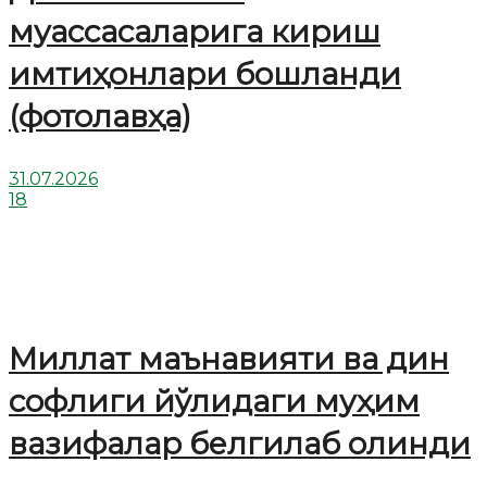
муассасаларига кириш
имтиҳонлари бошланди
(фотолавҳа)
31.07.2026
18
Миллат маънавияти ва дин
софлиги йўлидаги муҳим
вазифалар белгилаб олинди