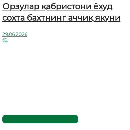
Орзулар қабристони ёхуд
сохта бахтнинг аччиқ якуни
29.06.2026
62
Жаҳолатга қарши - маърифат!