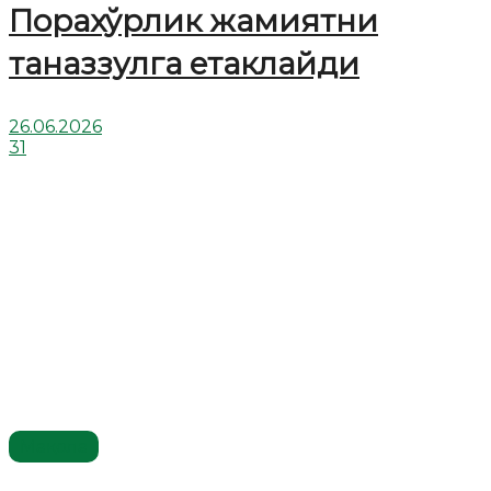
Порахўрлик жамиятни
таназзулга етаклайди
26.06.2026
31
Мақола