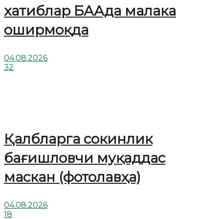
хатиблар БААда малака
оширмоқда
04.08.2026
32
Қалбларга сокинлик
бағишловчи муқаддас
маскан (фотолавҳа)
04.08.2026
18