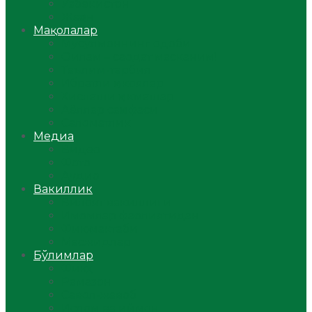
Ўзбекистон
Жаҳон
Мақолалар
Мусулмоннинг одоби
Оилам – саодат масканим!
Таълим-тарбия
Ибратли ҳикоялар
Хислатли ҳикматлар
Аёллар саҳифаси
Саломатлик
Медиа
Видео
Фото
Аудио
Вакиллик
Вилоят вакиллиги
Имомлар фаолиятидан
Фиқҳ мактаби
Масжидлар
Бўлимлар
Фиқҳ
Рамазон
Савол-жавоб
Ислом ва иймон