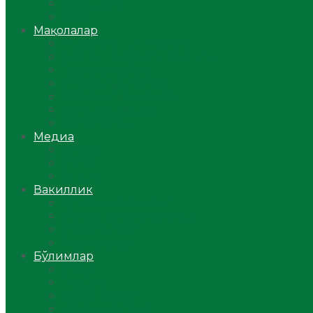
Ўзбекистон
Жаҳон
Мақолалар
Мусулмоннинг одоби
Оилам – саодат масканим!
Таълим-тарбия
Ибратли ҳикоялар
Хислатли ҳикматлар
Аёллар саҳифаси
Саломатлик
Медиа
Видео
Фото
Аудио
Вакиллик
Вилоят вакиллиги
Имомлар фаолиятидан
Фиқҳ мактаби
Масжидлар
Бўлимлар
Фиқҳ
Рамазон
Савол-жавоб
Ислом ва иймон