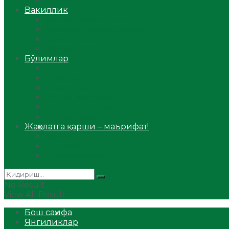
Аудио
Вакиллик
Вилоят вакиллиги
Имомлар фаолиятидан
Фиқҳ мактаби
Масжидлар
Бўлимлар
Фиқҳ
Рамазон
Савол-жавоб
Ислом ва иймон
Сийрат ва тарих
Ҳаж ва умра
Жаҳолатга қарши – маърифат!
Мақола
Видеомаъруза
Аудиомаъруза
No Result
View All Result
Бош саҳифа
Янгиликлар