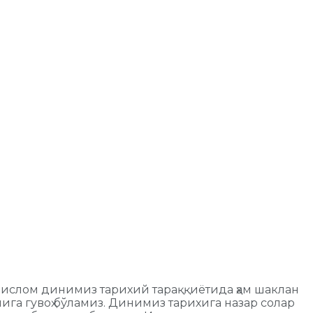
а ислом динимиз тарихий тараққиётида ҳам шаклан
га гувоҳ бўламиз. Динимиз тарихига назар солар