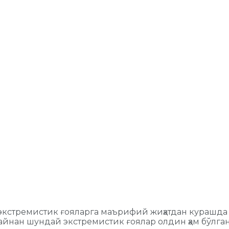
а экстремистик ғояларга маърифий жиҳатдан курашд
йнан шундай экстремистик ғоялар олдин ҳам бўлгани