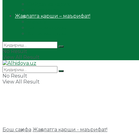
Сийрат ва тарих
Ҳаж ва умра
Жаҳолатга қарши – маърифат!
Мақола
Видеомаъруза
Аудиомаъруза
No Result
View All Result
No Result
View All Result
Бош саҳифа
Жаҳолатга қарши - маърифат!