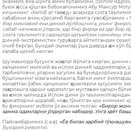
эканмиз, яна шунга амин бўламизки, соғлом идрок,
буюк ҳисса қўшган бобокалонимиз Абу Мансур Мот
кишининг «Китоб ат-тавҳид» асарида сохта таъли
сабабини аниқ кўрсатиб берганига гувоҳ бўламиз: «
Т
бир маънавий ёки диний йўлбошчига, унинг фикрл
сабаб натижаси ўларок, ҳар бир фирқа ва ҳар бир 
сохта таълимотга садоқатда қатъийлик намойиш этм
диний-экстремистик гуруҳларга айтилгандек сези
очиб берган. Бундай оқимлар ўша даврда ҳам кўп б
ғалаба қилиб келган.
Шу маънода бугунги жаҳолат йўлига кирган, динн
халқининг миллий ва ислом диний қадриятлари, ула
тарбияловчи, уларни эзгулик ва бунёдкорликка да
бўшлиқнинг юзага келишига, балки минг йиллардан
келаётган ўзбек халқининг ҳарактерли хусусияти 
заҳарлашга қарши қаратилган мустаҳкам қалқон бўл
ва ҳимоя қилишда Ислом дини ўз таълимотларидан 
ҳаракатларни қоралаб, ноҳақ тўкилган қон кимнинг
бу фикрнинг исботи ўз аксини топган:
«Бирор жонн
ҳамма одамларни ўлдирган кабидир. Унга ҳаёт баҳш
Пайғамбаримиз (с.а.в):
«Ёв билан ҳарбий тўқнашувн
Бухорий ривояти).