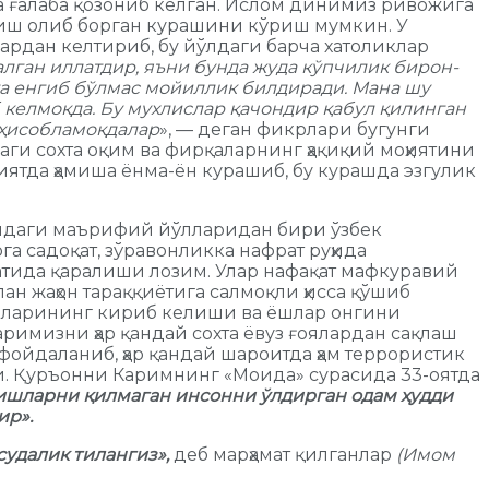
иша ғалаба қозониб келган. Ислом динимиз ривожига
 иш олиб борган курашини кўриш мумкин. У
рдан келтириб, бу йўлдаги барча хатоликлар
қалган иллатдир, яъни бунда жуда кўпчилик бирон-
а енгиб бўлмас мойиллик билдиради. Мана шу
б келмоқда. Бу мухлислар қачондир қабул қилинган
 ҳисобламоқдалар
», — деган фикрлари бугунги
ги сохта оқим ва фирқаларнинг ҳақиқий моҳиятини
иятда ҳамиша ёнма-ён курашиб, бу курашда эзгулик
рашдаги маърифий йўлларидан бири ўзбек
га садоқат, зўравонликка нафрат руҳида
фатида қаралиши лозим. Улар нафақат мафкуравий
н жаҳон тараққиётига салмоқли ҳисса қўшиб
ғояларининг кириб келиши ва ёшлар онгини
римизни ҳар қандай сохта ёвуз ғоялардан сақлаш
ойдаланиб, ҳар қандай шароитда ҳам террористик
йди. Қуръонни Каримнинг «Моида» сурасида 33-оятда
 ишларни қилмаган инсонни ўлдирган одам ҳудди
ир».
удалик тилангиз»,
деб марҳамат қилганлар
(Имом