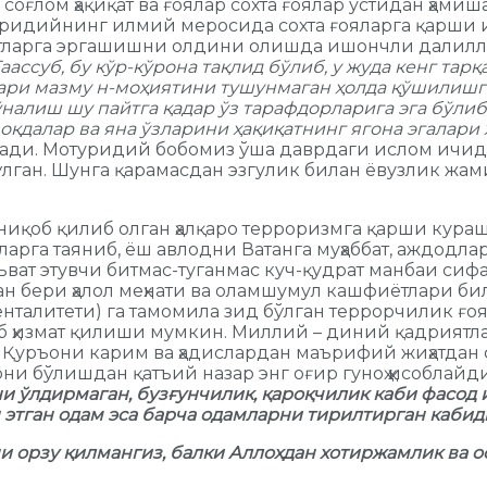
 соғлом ҳақиқат ва ғоялар сохта ғоялар устидан ҳам
уридийнинг илмий меросида сохта ғояларга қарши
мотларга эргашишни олдини олишда ишончли далилла
аассуб, бу кўр-кўрона тақлид бўлиб, у жуда кенг тар
ари мазму
н-моҳиятини тушунмаган ҳолда қўшилишг
йўналиш шу пайтга қадар ўз тарафдорларига эга бўли
оқдалар ва яна ўзларини ҳақиқатнинг ягона эгалари
лади. Мотуридий бобомиз ўша даврдаги ислом ичида
ўлган. Шунга қарамасдан эзгулик билан ёвузлик жам
и ниқоб қилиб олган ҳалқаро терроризмга қарши ку
рга таяниб, ёш авлодни Ватанга муҳаббат, аждодлар
ъват этувчи битмас-туганмас куч-қудрат манбаи си
 бери ҳалол меҳнати ва оламшумул кашфиётлари била
(менталитети) га тамомила зид бўлган террорчилик 
иб ҳизмат қилиши мумкин. Миллий – диний қадриятла
Қуръони карим ва ҳадислардан маърифий жиҳатдан ф
 қони бўлишдан қатъий назар энг оғир гуноҳ ҳисобла
и ўлдирмаган, бузғунчилик, қароқчилик каби фасод
 этган одам эса барча одамларни тирилтирган кабид
и орзу қилмангиз, балки Аллоҳдан хотиржамлик ва ос