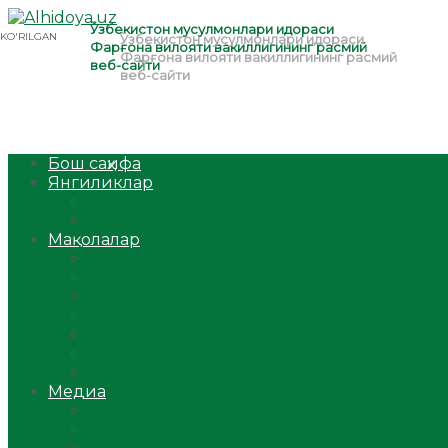
Бош саҳифа
Янгиликлар
Ўзбекистон
Жаҳон
Мақолалар
Мусулмоннинг одоби
Оилам – саодат масканим!
Таълим-тарбия
Ибратли ҳикоялар
Хислатли ҳикматлар
Аёллар саҳифаси
Саломатлик
Медиа
Видео
Фото