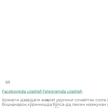
69
Facebookda ulashish
Telegramda ulashish
Ҳозирги даврдаги жаҳолат уруғини сочаётган сохт
бошқачароқ кўринишда бўлса-да, лекин мазмунан а