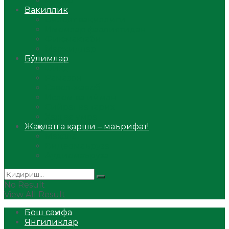
Аудио
Вакиллик
Вилоят вакиллиги
Имомлар фаолиятидан
Фиқҳ мактаби
Масжидлар
Бўлимлар
Фиқҳ
Рамазон
Савол-жавоб
Ислом ва иймон
Сийрат ва тарих
Ҳаж ва умра
Жаҳолатга қарши – маърифат!
Мақола
Видеомаъруза
Аудиомаъруза
No Result
View All Result
Бош саҳифа
Янгиликлар