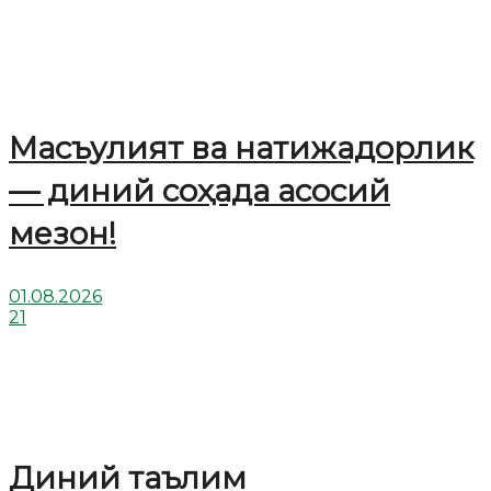
Масъулият ва натижадорлик
— диний соҳада асосий
мезон!
01.08.2026
21
Диний таълим