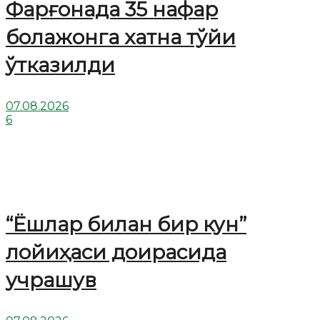
Фарғонада 35 нафар
болажонга хатна тўйи
ўтказилди
07.08.2026
6
“Ёшлар билан бир кун”
лойиҳаси доирасида
учрашув