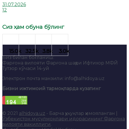
31.07.2026
12
Сиз ҳам обуна бўлинг
Биз билан боғланиш:
Фарғона вилояти Фарғона шаҳри Ифтихор МФЙ
Тутзор кўчаси 14-уй
Электрон почта манзили: info@alhidoya.uz
Бизни ижтимоий тармоқларда кузатинг
© 2021
alhidoya.uz
- Барча ҳуқуқлар ҳимояланган |
Ўзбекистон мусулмонлари идорасининг Фарғона
вилояти вакиллиги
.