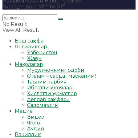
Ишлаб чиқувчи
Hindol Kodirov
.
[wbcr_snippet id="16430"]
No Result
View All Result
Бош саҳифа
Янгиликлар
Ўзбекистон
Жаҳон
Мақолалар
Мусулмоннинг одоби
Оилам – саодат масканим!
Таълим-тарбия
Ибратли ҳикоялар
Хислатли ҳикматлар
Аёллар саҳифаси
Саломатлик
Медиа
Видео
Фото
Аудио
Вакиллик