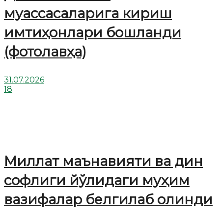
муассасаларига кириш
имтиҳонлари бошланди
(фотолавҳа)
31.07.2026
18
Миллат маънавияти ва дин
софлиги йўлидаги муҳим
вазифалар белгилаб олинди