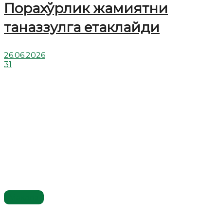
Порахўрлик жамиятни
таназзулга етаклайди
26.06.2026
31
Мақола