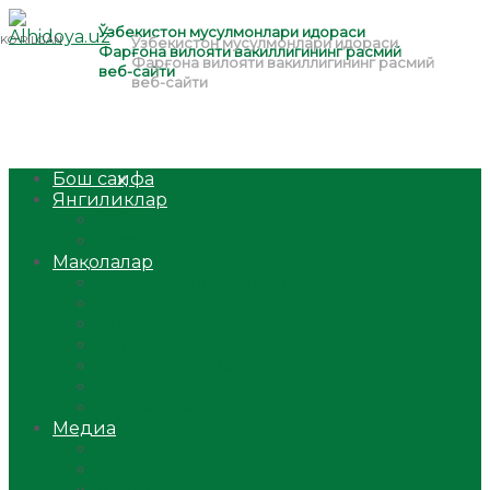
Бош саҳифа
Янгиликлар
Ўзбекистон
Жаҳон
Мақолалар
Мусулмоннинг одоби
Оилам – саодат масканим!
Таълим-тарбия
Ибратли ҳикоялар
Хислатли ҳикматлар
Аёллар саҳифаси
Саломатлик
Медиа
Видео
Фото