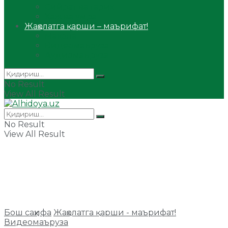
Сийрат ва тарих
Ҳаж ва умра
Жаҳолатга қарши – маърифат!
Мақола
Видеомаъруза
Аудиомаъруза
No Result
View All Result
No Result
View All Result
Бош саҳифа
Жаҳолатга қарши - маърифат!
Видеомаъруза