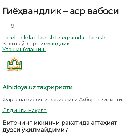
Гиёҳвандлик – аср вабоси
118
Facebookda ulashish
Telegramda ulashish
Калит сўзлар:
Гиёҳвандлик
Улашиш
Улашиш
Alhidoya.uz таҳририяти
Фарғона вилояти вакиллиги Ахборот хизмати
Олдинги мақола
Витрнинг иккинчи ракатида аттаҳият
дуоси ўқилмайдими?