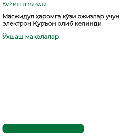
Кейинги мақола
Масжидул ҳаромга кўзи ожизлар учун
электрон Қуръон олиб келинди
Ўхшаш мақолалар
Жаҳолатга қарши - маърифат!