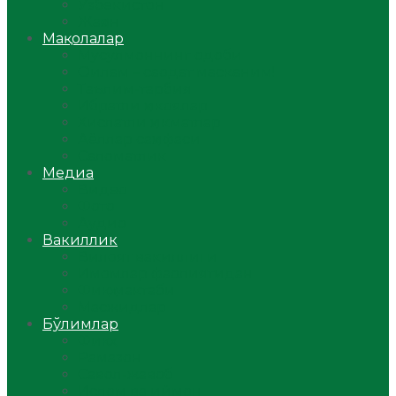
Ўзбекистон
Жаҳон
Мақолалар
Мусулмоннинг одоби
Оилам – саодат масканим!
Таълим-тарбия
Ибратли ҳикоялар
Хислатли ҳикматлар
Аёллар саҳифаси
Саломатлик
Медиа
Видео
Фото
Аудио
Вакиллик
Вилоят вакиллиги
Имомлар фаолиятидан
Фиқҳ мактаби
Масжидлар
Бўлимлар
Фиқҳ
Рамазон
Савол-жавоб
Ислом ва иймон