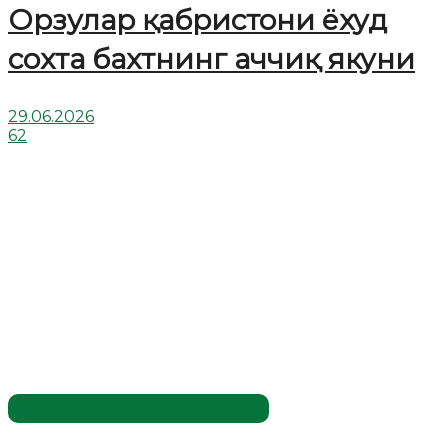
Орзулар қабристони ёхуд
сохта бахтнинг аччиқ якуни
29.06.2026
62
Жаҳолатга қарши - маърифат!