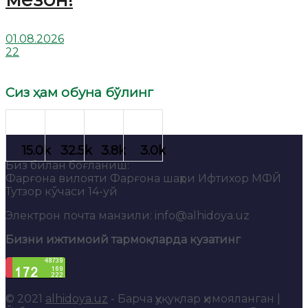
01.08.2026
22
Сиз ҳам обуна бўлинг
Биз билан боғланиш:
Фарғона вилояти Фарғона шаҳри Ифтихор МФЙ
Тутзор кўчаси 14-уй
Электрон почта манзили: info@alhidoya.uz
Бизни ижтимоий тармоқларда кузатинг
© 2021
alhidoya.uz
- Барча ҳуқуқлар ҳимояланган |