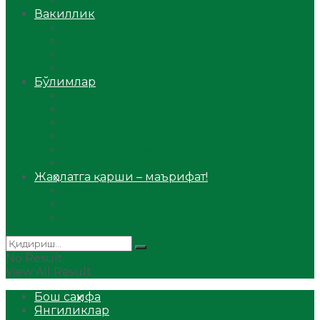
Аудио
Вакиллик
Вилоят вакиллиги
Имомлар фаолиятидан
Фиқҳ мактаби
Масжидлар
Бўлимлар
Фиқҳ
Рамазон
Савол-жавоб
Ислом ва иймон
Сийрат ва тарих
Ҳаж ва умра
Жаҳолатга қарши – маърифат!
Мақола
Видеомаъруза
Аудиомаъруза
No Result
View All Result
Бош саҳифа
Янгиликлар