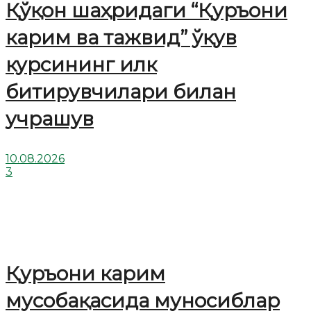
Қўқон шаҳридаги “Қуръони
карим ва тажвид” ўқув
курсининг илк
битирувчилари билан
учрашув
10.08.2026
3
Қуръони карим
мусобақасида муносиблар