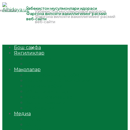
Бош саҳифа
Янгиликлар
Ўзбекистон
Жаҳон
Мақолалар
Мусулмоннинг одоби
Оилам – саодат масканим!
Таълим-тарбия
Ибратли ҳикоялар
Хислатли ҳикматлар
Аёллар саҳифаси
Саломатлик
Медиа
Видео
Фото