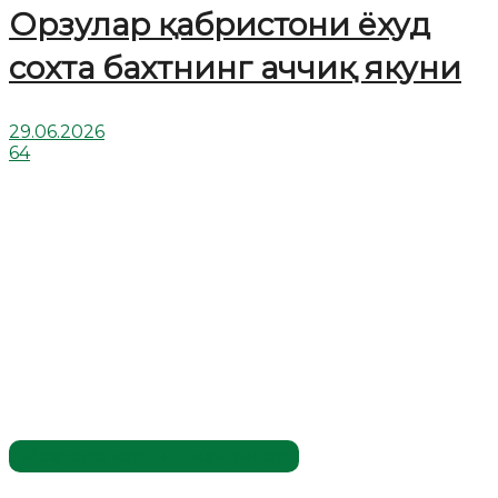
Орзулар қабристони ёхуд
сохта бахтнинг аччиқ якуни
29.06.2026
64
Жаҳолатга қарши - маърифат!