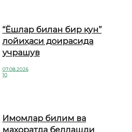
“Ёшлар билан бир кун”
лойиҳаси доирасида
учрашув
07.08.2026
10
Имомлар билим ва
маҳоратда беллашди