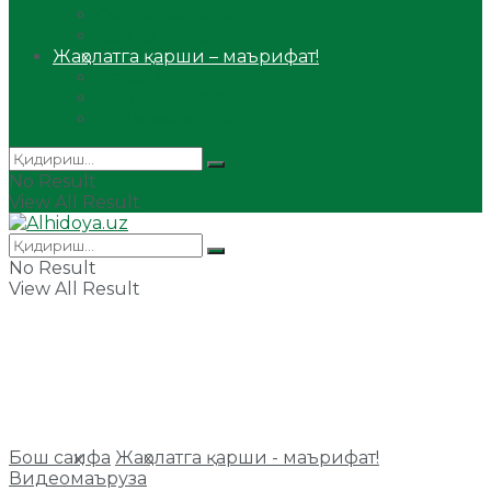
Сийрат ва тарих
Ҳаж ва умра
Жаҳолатга қарши – маърифат!
Мақола
Видеомаъруза
Аудиомаъруза
No Result
View All Result
No Result
View All Result
Бош саҳифа
Жаҳолатга қарши - маърифат!
Видеомаъруза