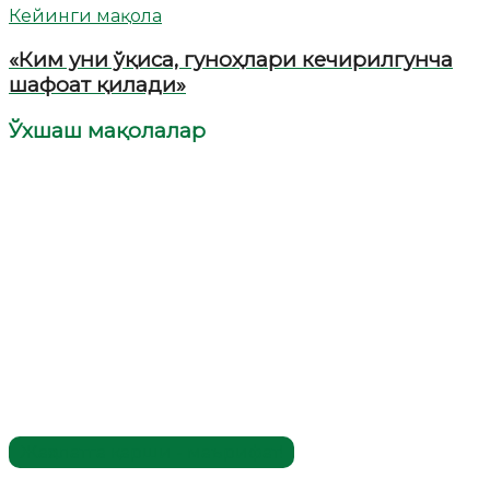
Кейинги мақола
«Ким уни ўқиса, гуноҳлари кечирилгунча
шафоат қилади»
Ўхшаш мақолалар
Жаҳолатга қарши - маърифат!