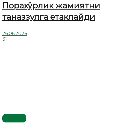
Порахўрлик жамиятни
таназзулга етаклайди
26.06.2026
31
Мақола