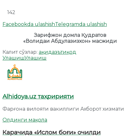
142
Facebookda ulashish
Telegramda ulashish
Зарифжон домла Қудратов
«Волидаи Абдулазизхон» масжиди
Калит сўзлар:
ақида
эътиқод
Улашиш
Улашиш
Alhidoya.uz таҳририяти
Фарғона вилояти вакиллиги Ахборот хизмати
Олдинги мақола
Карачида «Ислом боғи» очилди