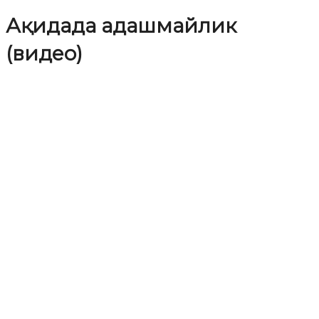
Ақидада адашмайлик
(видео)