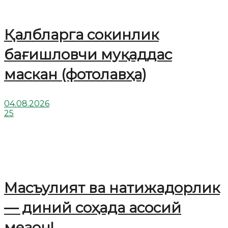
Қалбларга сокинлик
бағишловчи муқаддас
маскан (фотолавҳа)
04.08.2026
25
Масъулият ва натижадорлик
— диний соҳада асосий
мезон!