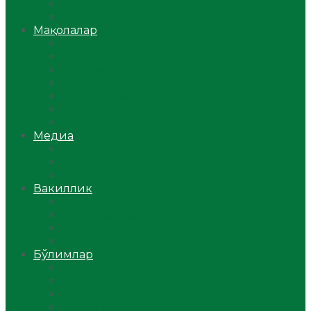
Ўзбекистон
Жаҳон
Мақолалар
Мусулмоннинг одоби
Оилам – саодат масканим!
Таълим-тарбия
Ибратли ҳикоялар
Хислатли ҳикматлар
Аёллар саҳифаси
Саломатлик
Медиа
Видео
Фото
Аудио
Вакиллик
Вилоят вакиллиги
Имомлар фаолиятидан
Фиқҳ мактаби
Масжидлар
Бўлимлар
Фиқҳ
Рамазон
Савол-жавоб
Ислом ва иймон