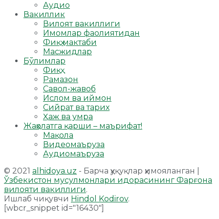
Аудио
Вакиллик
Вилоят вакиллиги
Имомлар фаолиятидан
Фиқҳ мактаби
Масжидлар
Бўлимлар
Фиқҳ
Рамазон
Савол-жавоб
Ислом ва иймон
Сийрат ва тарих
Ҳаж ва умра
Жаҳолатга қарши – маърифат!
Мақола
Видеомаъруза
Аудиомаъруза
© 2021
alhidoya.uz
- Барча ҳуқуқлар ҳимояланган |
Ўзбекистон мусулмонлари идорасининг Фарғона
вилояти вакиллиги
.
Ишлаб чиқувчи
Hindol Kodirov
.
[wbcr_snippet id="16430"]