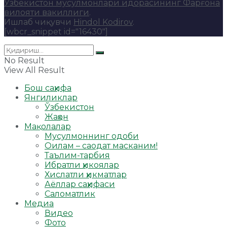
Ўзбекистон мусулмонлари идорасининг Фарғона
вилояти вакиллиги
.
Ишлаб чиқувчи
Hindol Kodirov
.
[wbcr_snippet id="16430"]
No Result
View All Result
Бош саҳифа
Янгиликлар
Ўзбекистон
Жаҳон
Мақолалар
Мусулмоннинг одоби
Оилам – саодат масканим!
Таълим-тарбия
Ибратли ҳикоялар
Хислатли ҳикматлар
Аёллар саҳифаси
Саломатлик
Медиа
Видео
Фото