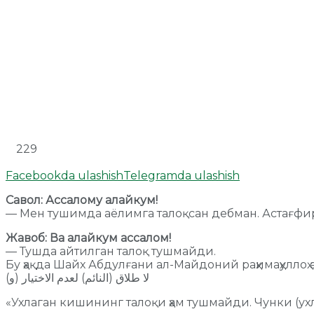
229
Facebookda ulashish
Telegramda ulashish
Савол: Ассалому алайкум!
— Мен тушимда аёлимга талоқсан дебман. Астағфи
Жавоб: Ва алайкум ассалом!
— Тушда айтилган талоқ тушмайди.
Бу ҳақда Шайх Абдулғани ал-Майдоний раҳимаҳуллоҳ 
(و) لا طلاق (النائم) لعدم الاختيار
«Ухлаган кишининг талоқи ҳам тушмайди. Чунки (ух