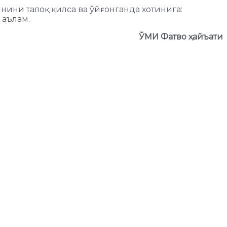
инини талоқ қилса ва ўйғонганда хотинига:
 аълам.
ЎМИ Фатво ҳайъати