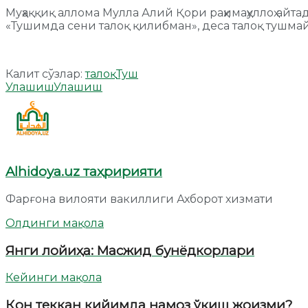
Муҳаққиқ аллома Мулла Алий Қори раҳимаҳуллоҳ айта
«Тушимда сени талоқ қилибман», деса талоқ тушмайд
Калит сўзлар:
талоқ
Туш
Улашиш
Улашиш
Alhidoya.uz таҳририяти
Фарғона вилояти вакиллиги Ахборот хизмати
Олдинги мақола
Янги лойиҳа: Масжид бунёдкорлари
Кейинги мақола
Қон теккан кийимда намоз ўқиш жоизми?