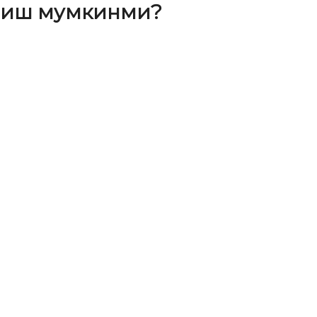
илиш мумкинми?