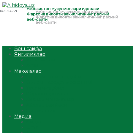
Бош саҳифа
Янгиликлар
Ўзбекистон
Жаҳон
Мақолалар
Мусулмоннинг одоби
Оилам – саодат масканим!
Таълим-тарбия
Ибратли ҳикоялар
Хислатли ҳикматлар
Аёллар саҳифаси
Саломатлик
Медиа
Видео
Фото