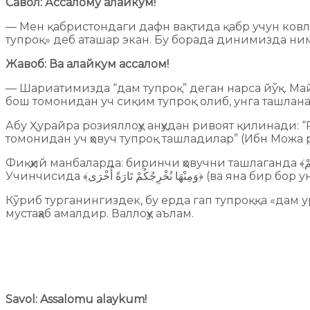
Савол: Ассалому алайкум!
— Мен қабристондаги дафн вақтида қабр учун ковл
тупроқ» деб аташар экан. Бу борада динимизда ни
Жавоб: Ва алайкум ассалом!
— Шариатимизда “дам тупроқ” деган нарса йўқ. Май
бош томонидан уч сиқим тупроқ олиб, унга ташлана
Абу Ҳурайра розияллоҳу анҳудан ривоят қилинади: “
томонидан уч ҳовуч тупроқ ташладилар” (Ибн Можа 
Фиқҳий манбаларда: биринчи ҳовучни ташлаганда ﴾مِنْهَا خَلَقْنَاكُمْ﴿ (Сизларни ундан яратдик) дейди. Иккинчисида ﴾وَفِيهَا نُعِيدُكُمْ﴿ (унга қайтарамиз) дейди.
Учинчисида ﴾ْ تَارَةً أُخْرَى
Кўриб турганингиздек, бу ерда гап тупроққа «дам 
мустаҳаб амалдир. Валлоҳу аълам.
Savol: Assalomu alaykum!