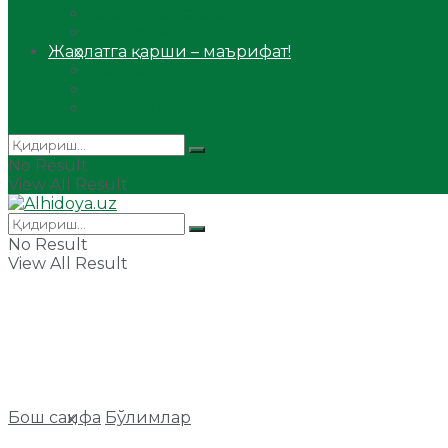
Сийрат ва тарих
Ҳаж ва умра
Жаҳолатга қарши – маърифат!
Мақола
Видеомаъруза
Аудиомаъруза
No Result
View All Result
No Result
View All Result
Бош саҳифа
Бўлимлар