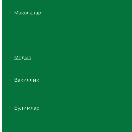
Ўзбекистон
Жаҳон
Мақолалар
Мусулмоннинг одоби
Оилам – саодат масканим!
Таълим-тарбия
Ибратли ҳикоялар
Хислатли ҳикматлар
Аёллар саҳифаси
Саломатлик
Медиа
Видео
Фото
Аудио
Вакиллик
Вилоят вакиллиги
Имомлар фаолиятидан
Фиқҳ мактаби
Масжидлар
Бўлимлар
Фиқҳ
Рамазон
Савол-жавоб
Ислом ва иймон