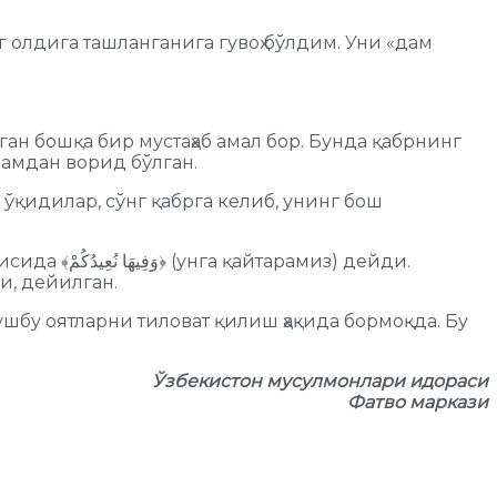
 олдига ташланганига гувоҳ бўлдим. Уни «дам
ан бошқа бир мустаҳаб амал бор. Бунда қабрнинг
ламдан ворид бўлган.
з ўқидилар, сўнг қабрга келиб, унинг бош
ти] дейди, дейилган.
ушбу оятларни тиловат қилиш ҳақида бормоқда. Бу
Ўзбекистон мусулмонлари идораси
Фатво маркази