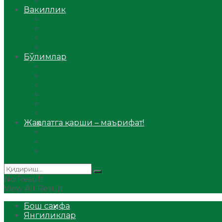
Аудио
Вакиллик
Вилоят вакиллиги
Имомлар фаолиятидан
Фиқҳ мактаби
Масжидлар
Бўлимлар
Фиқҳ
Рамазон
Савол-жавоб
Ислом ва иймон
Сийрат ва тарих
Ҳаж ва умра
Жаҳолатга қарши – маърифат!
Мақола
Видеомаъруза
Аудиомаъруза
No Result
View All Result
Бош саҳифа
Янгиликлар