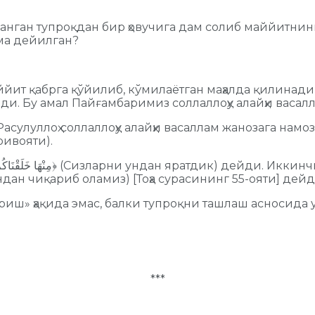
анган тупроқдан бир ҳовучига дам солиб маййитнинг
ма дейилган?
йит қабрга қўйилиб, кўмилаётган маҳалда қилинадиг
ди. Бу амал Пайғамбаримиз соллаллоҳу алайҳи васал
Расулуллоҳ соллаллоҳу алайҳи васаллам жанозага намо
ривояти).
وَمِنْهَا نُخْرِجُكُم﴿ (ва яна бир бор ундан чиқариб оламиз) [Тоҳа сурасининг 55-оя
уриш» ҳақида эмас, балки тупроқни ташлаш асносида 
***