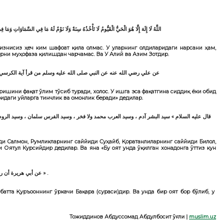
اللَّهُ لَا إِلَهَ إِلَّا هُوَ الْحَيُّ الْقَيُّومُ لَا تَأْخُذُهُ سِنَةٌ وَلَا نَوْمٌ لَهُ مَا فِي السَّمَاوَاتِ وَمَ
 изнисиз ҳеч ким шафоат қила олмас. У уларнинг олдиларидаги нарсани ҳам,
арни муҳофаза қилишдан чарчамас. Ва У Алий ва Азим Зотдир.
عن علي رضي الله عنه عن النبي صلى الله عليه وسلم من قرأ آية الكرسي في 
ришини фақат ўлим тўсиб туради, холос. У ишга эса фақатгина сиддиқ ёки обид
фидаги уйларга тинчлик ва омонлик беради» дедилар.
قال عليه السلام » سيد البشر آدم ، وسيد العرب محمد ولا فخر ، وسيد الفرس سلمان ، وسيد الروم صه
ди Салмон, Румликларнинг саййиди Суҳайб, Қоратанлиларнинг саййиди Билол,
 Оятул Курсийдир дедилар. Ва яна «Бу оят унда ўқилган хонадонга ўттиз кун
عن أبي هريرة أن رسول الله صلى الله عليه وسلم قال : » لكل شيء سنام وإن سنام القرآن البقرة ، وفيها آية هي سيدة القرآن وهي آية الكرسي » .
лбатта Қуръооннинг ўркачи Бақара (сураси)дир. Ва унда бир оят бор бўлиб, у
Тожиддинов Абдуссомад Абдулбосит ўғли
|
muslim.uz