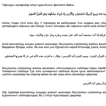
Тафсирун насафийда
оятул курсийнинг фазилати баёни
َّا بِمَا شَاءَ وَسِعَ كُرْسِيُّهُ السَّمَاوَاتِ وَالْأَرْضَ وَلَا يَئُودُهُ حِفْظُهُمَا وَهُوَ الْعَلِيُّ الْعَظِيمُ
Аллоҳ, Ундан ўзга илоҳ йўқ. У тирикдир ва қаййумдир. Уни мудроқ ҳам, уй
ортларидаги нарсани ҳам билур. Унинг илмидан ҳеч нарсани иҳота қила олмасл
قرأها إذا أخذ مضجعه أمنه الله على نفسه وجاره وجار جاره والأبيات حوله
Алий розияллоҳу анҳуан ривоят қилинади: Расулуллоҳ соллаллоҳу алайҳи васал
бардавом бўлади, холос. Ва яна ким уни Кўрпасига кириб ётганида, ўқиса, Алл
لقرآن البقرة ، وسيد البقرة آية الكرسي » وقال » ما قرئت هذه الآية في دار إلا هجرتها الشياطين
Расулуллоҳ соллаллоҳу алайҳи васаллам: «Инсонларнинг саййиди Одам, Араб
Тоғларнинг саййиди Тур тоғи, кунларнинг саййиди Жума куни, каломларнинг 
шайтон кирмайди ва сеҳргар еркак ва аёл қирқ кеча кирмайди» дедилар.
Абу Ҳурайра розияллоҳу анҳудан ривоят қилинади: Расулуллоҳ соллаллоҳу ала
Қуръоннинг саййидасидир. Ва у Оятул Курсийдир», дедилар.