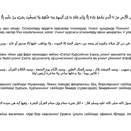
ا فِي الْأَرْضِ مَنْ ذَا الَّذِي يَشْفَعُ عِنْدَهُ إِلَّا بِإِذْنِهِ يَعْلَمُ مَا بَيْنَ أَيْدِيهِمْ وَمَا خَلْفَهُمْ وَلَا يُحِيطُونَ بِشَيْءٍ مِنْ عِلْمِهِ إِل
қу ҳам олмас. Осмонлару ердаги нарсалар Уникидир. Унинг ҳузурида Ўзининг
ар, магар Ўзи хоҳлаганини, холос. Унинг курсиси осмонлару ерни
қамраган. У ул
دبر كل صلاة مكتوبة لم يمنعه من دخول الجنة إلا الموت ، ولا يواظب عليها إلا صديق أو عابد ، ومن 
лам: «Ким ҳар фарз намоздан кейин «Оятул Курсий»ни ўқиса, унинг жаннатга ки
оҳ таоло унинг ўзига, қўшнисига, қўшнисининг қўшнисига ва унинг уйининг атро
يب ، وسيد الحبشة بلال ، وسيد الجبال الطور ، وسيد الأيام يوم الجمعة ، وسيد الكلام القرآن ، وسيد ا
ثلاثين يوماً ، ولا يدخلها ساحر ولا ساحرة أربعين ليلة «
ларнинг саййиди Муҳаммад. Лекин (менда) фахрланиш йўқ, Форсларнинг саййи
саййиди Қуръон, Қуръоннинг саййиди Бақара (сурасидир), Бақаранинг саййиди
йҳи васаллам: «Ҳар бир нарсанинг ўркачи (улуғи, саййиди, афзали) бўлади. А