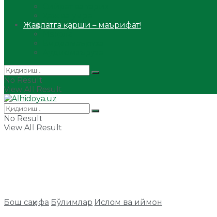
Сийрат ва тарих
Ҳаж ва умра
Жаҳолатга қарши – маърифат!
Мақола
Видеомаъруза
Аудиомаъруза
No Result
View All Result
No Result
View All Result
Бош саҳифа
Бўлимлар
Ислом ва иймон