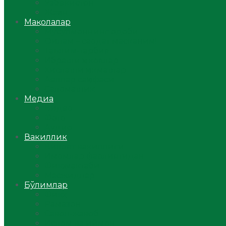
Ўзбекистон
Жаҳон
Мақолалар
Мусулмоннинг одоби
Оилам – саодат масканим!
Таълим-тарбия
Ибратли ҳикоялар
Хислатли ҳикматлар
Аёллар саҳифаси
Саломатлик
Медиа
Видео
Фото
Аудио
Вакиллик
Вилоят вакиллиги
Имомлар фаолиятидан
Фиқҳ мактаби
Масжидлар
Бўлимлар
Фиқҳ
Рамазон
Савол-жавоб
Ислом ва иймон