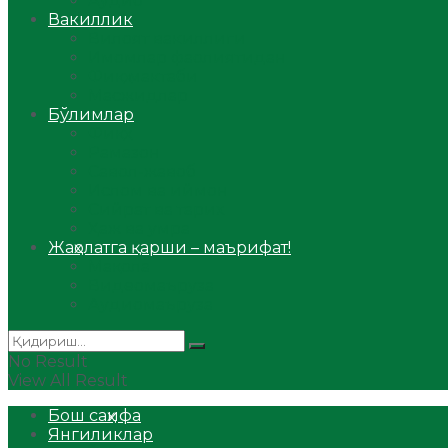
Аудио
Вакиллик
Вилоят вакиллиги
Имомлар фаолиятидан
Фиқҳ мактаби
Масжидлар
Бўлимлар
Фиқҳ
Рамазон
Савол-жавоб
Ислом ва иймон
Сийрат ва тарих
Ҳаж ва умра
Жаҳолатга қарши – маърифат!
Мақола
Видеомаъруза
Аудиомаъруза
No Result
View All Result
Бош саҳифа
Янгиликлар