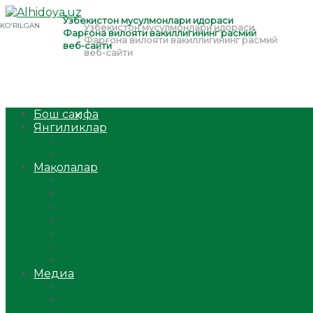
Бош саҳифа
Янгиликлар
Ўзбекистон
Жаҳон
Мақолалар
Мусулмоннинг одоби
Оилам – саодат масканим!
Таълим-тарбия
Ибратли ҳикоялар
Хислатли ҳикматлар
Аёллар саҳифаси
Саломатлик
Медиа
Видео
Фото