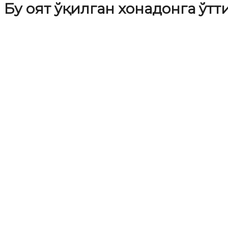
Бу оят ўқилган хонадонга ўт