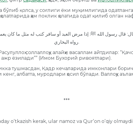
 бўлиб қолса, у соғлиги ёки муқимлигида одатланг
ҳолатларида ҳам поклик ҳолатида одат қилиб олган
ل: قال رسول الله ﷺ: إذا مرض العبد أو سافر كتب له مثل ما كان يعمل
رواه البخاري.
асулуллоҳ соллаллоҳу алайҳи васаллам айтдилар: “Қач
 ажр ёзилади”” (Имом Бухорий ривоятлари).
нликка тушмасдан, Қадр кечаларида имконлари бори
кенг, албатта, муродлари ҳосил бўлади. Валлоҳу аъла
***
anday oʼtkazish kerak, ular namoz va Qurʼon oʼqiy olmay