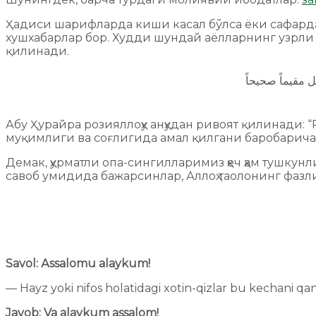
Ҳадиси шарифларда киши касал бўлса ёки сафарда
хушхабарлар бор. Худди шундай аёлларнинг узрли 
қилинади.
 مقيماً صحيحاً
Абу Ҳурайра розияллоҳу анҳудан ривоят қилинади: “Р
муқимлиги ва соғлигида амал қилгани баробарича
Демак, ҳурматли опа-сингилларимиз ҳеч ҳам тушку
савоб умидида бажарсинлар, Аллоҳ таолонинг фазли 
Savol: Аssalomu alaykum!
— Hayz yoki nifos holatidagi xotin-qizlar bu kechani q
Javob: Va alaykum assalom!