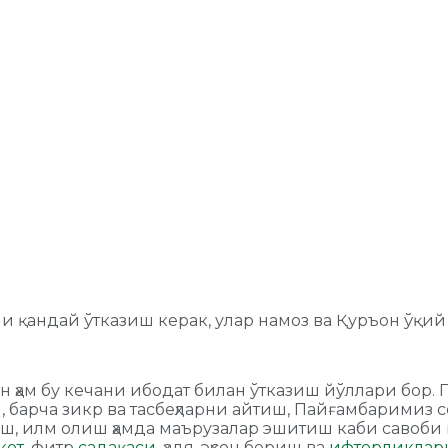
ани қандай ўтказиш керак, улар намоз ва Қуръон ўқ
 ҳам бу кечани ибодат билан ўтказиш йўллари бор. 
арча зикр ва тасбеҳларни айтиш, Пайғамбаримиз сол
лиш, илм олиш ҳамда маърузалар эшитиш каби савоб
кот
, фитр
садақаси
, ҳадя, эҳсон бериш ва
ифторликлар