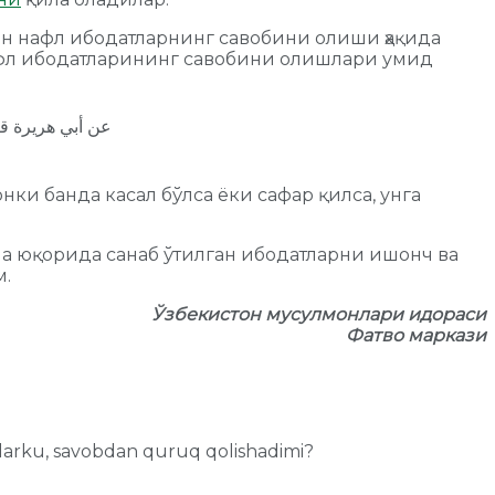
ан нафл ибодатларнинг савобини олиши ҳақида
 нафл ибодатларининг савобини олишлари умид
عن أبي هريرة قا
онки банда касал бўлса ёки сафар қилса, унга
ча юқорида санаб ўтилган ибодатларни ишонч ва
м.
Ўзбекистон мусулмонлари идораси
Фатво маркази
dilarku, savobdan quruq qolishadimi?