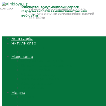
Бош саҳифа
Янгиликлар
Ўзбекистон
Жаҳон
Мақолалар
Мусулмоннинг одоби
Оилам – саодат масканим!
Таълим-тарбия
Ибратли ҳикоялар
Хислатли ҳикматлар
Аёллар саҳифаси
Саломатлик
Медиа
Видео
Фото