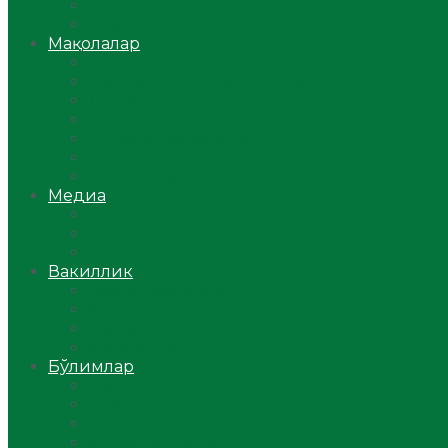
Ўзбекистон
Жаҳон
Мақолалар
Мусулмоннинг одоби
Оилам – саодат масканим!
Таълим-тарбия
Ибратли ҳикоялар
Хислатли ҳикматлар
Аёллар саҳифаси
Саломатлик
Медиа
Видео
Фото
Аудио
Вакиллик
Вилоят вакиллиги
Имомлар фаолиятидан
Фиқҳ мактаби
Масжидлар
Бўлимлар
Фиқҳ
Рамазон
Савол-жавоб
Ислом ва иймон