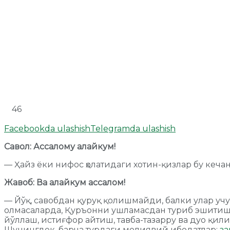
46
Facebookda ulashish
Telegramda ulashish
Савол: Ассалому алайкум!
— Ҳайз ёки нифос ҳолатидаги хотин-қизлар бу кеч
Жавоб: Ва алайкум ассалом!
— Йўқ, савобдан қуруқ қолишмайди, балки улар учун
олмасаларда, Қуръонни ушламасдан туриб эшитиш, б
йўллаш, истиғфор айтиш, тавба-тазарру ва дуо қи
Шунингдек, барча турдаги молиявий ибодатлар:
за