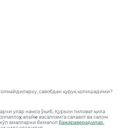
ий олмайдиларку, савобдан қуруқ қолишадими?
Гарчи улар намоз ўқиб, Қуръон тиловат қила
лаллоҳу алайҳи васалламга салавот ва салом
и кўп амалларни бемалол
бажараверадилар.
ни
қила оладилар.