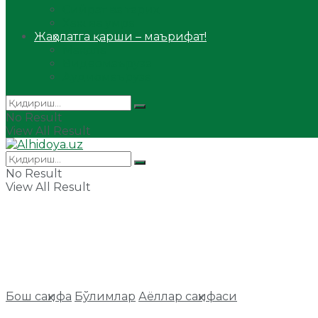
Сийрат ва тарих
Ҳаж ва умра
Жаҳолатга қарши – маърифат!
Мақола
Видеомаъруза
Аудиомаъруза
No Result
View All Result
No Result
View All Result
Бош саҳифа
Бўлимлар
Аёллар саҳифаси