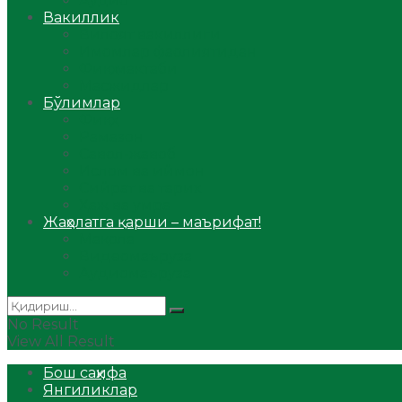
Аудио
Вакиллик
Вилоят вакиллиги
Имомлар фаолиятидан
Фиқҳ мактаби
Масжидлар
Бўлимлар
Фиқҳ
Рамазон
Савол-жавоб
Ислом ва иймон
Сийрат ва тарих
Ҳаж ва умра
Жаҳолатга қарши – маърифат!
Мақола
Видеомаъруза
Аудиомаъруза
No Result
View All Result
Бош саҳифа
Янгиликлар