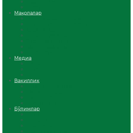
Ўзбекистон
Жаҳон
Мақолалар
Мусулмоннинг одоби
Оилам – саодат масканим!
Таълим-тарбия
Ибратли ҳикоялар
Хислатли ҳикматлар
Аёллар саҳифаси
Саломатлик
Медиа
Видео
Фото
Аудио
Вакиллик
Вилоят вакиллиги
Имомлар фаолиятидан
Фиқҳ мактаби
Масжидлар
Бўлимлар
Фиқҳ
Рамазон
Савол-жавоб
Ислом ва иймон