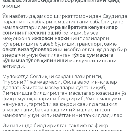
масаласига алоҳида эътибор қаратилгани қайд
этилди.
Ўз навбатида, ҳамкор ширкат томонидан Саудияда
карантин талаблари юмшатилгани сабабли дунё
мамлакатларидан
умра зиёратига келувчилар
сонининг кескин ошиб
кетиши, бу эса
меҳмонхона
ижараси нархи
нинг сезиларли
кўтарилишига сабаб бўлиши,
транспорт, озиқ-
овқат, виза тўловлари
ни ҳисобга олган ҳолда ҳар бир
зиёратчи учун белгиланган
тўлов суммасига
қўшимча тўлов қилиниши
маълум қилингани
айтилди.
Мулоқотда Соғлиқни сақлаш вазирлиги,
“Нуроний” жамғармаси, Оила ва хотин-қизлар
давлат қўмитаси масъуллари сўзга чиқиб,
йиғилишда билдирилган масалалар юзасидан ўз
фикр-мулоҳазаларини билдириб, Умра мавсуми
намунали, тартибли ва юқори савияда ташкил
этилаётгани, барча ташкилий ишлар инсон
манфаати учун қилинаётганини таъкидладилар.
Йиғилишда билдирилган таклиф ва фикр-