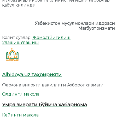
мулоҳазалар инобатга олиниб, тегишли қарорлар
қабул қилинди.
Ўзбекистон мусулмонлари идораси
Матбуот хизмати
Калит сўзлар:
Жамоат
йиғилиш
Улашиш
Улашиш
Alhidoya.uz таҳририяти
Фарғона вилояти вакиллиги Ахборот хизмати
Олдинги мақола
Умра зиёрати бўйича хабарнома
Кейинги мақола