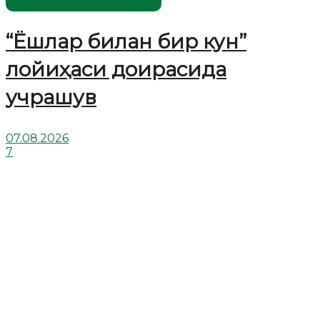
Имомлар фаолиятидан
“Ёшлар билан бир кун”
лойиҳаси доирасида
учрашув
07.08.2026
7