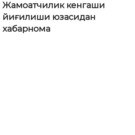
Жамоатчилик кенгаши
йиғилиши юзасидан
хабарнома