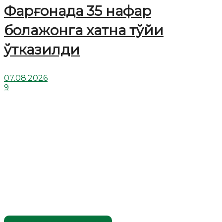
Фарғонада 35 нафар
болажонга хатна тўйи
ўтказилди
07.08.2026
9