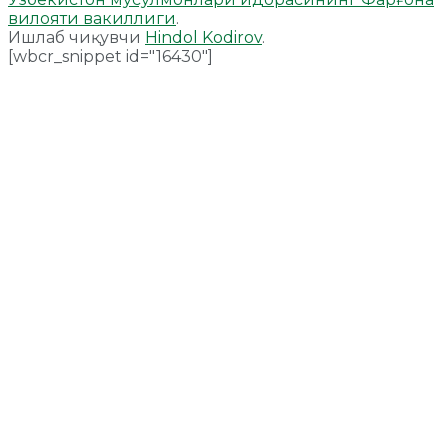
вилояти вакиллиги
.
Ишлаб чиқувчи
Hindol Kodirov
.
[wbcr_snippet id="16430"]