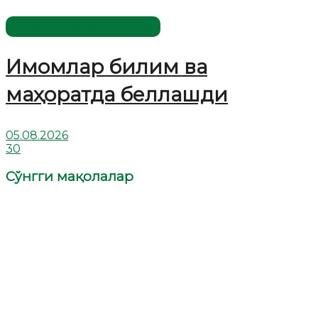
Имомлар фаолиятидан
Имомлар билим ва
маҳоратда беллашди
05.08.2026
30
Сўнгги мақолалар