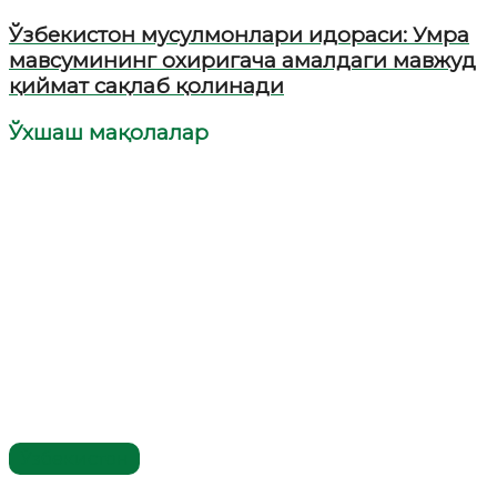
Ўзбекистон мусулмонлари идораси: Умра
мавсумининг охиригача амалдаги мавжуд
қиймат сақлаб қолинади
Ўхшаш мақолалар
Ўзбекистон