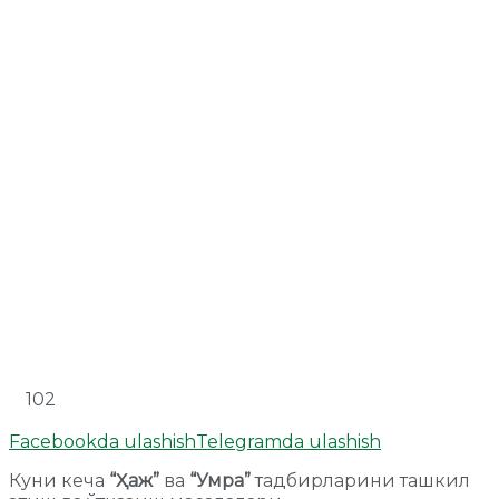
102
Facebookda ulashish
Telegramda ulashish
Куни кеча
“Ҳаж”
ва
“Умра”
тадбирларини ташкил