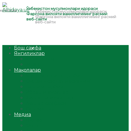
Бош саҳифа
Янгиликлар
Ўзбекистон
Жаҳон
Мақолалар
Мусулмоннинг одоби
Оилам – саодат масканим!
Таълим-тарбия
Ибратли ҳикоялар
Хислатли ҳикматлар
Аёллар саҳифаси
Саломатлик
Медиа
Видео
Фото