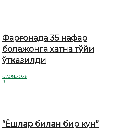
Фарғонада 35 нафар
болажонга хатна тўйи
ўтказилди
07.08.2026
9
“Ёшлар билан бир кун”