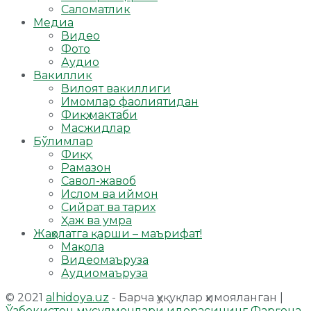
Саломатлик
Медиа
Видео
Фото
Аудио
Вакиллик
Вилоят вакиллиги
Имомлар фаолиятидан
Фиқҳ мактаби
Масжидлар
Бўлимлар
Фиқҳ
Рамазон
Савол-жавоб
Ислом ва иймон
Сийрат ва тарих
Ҳаж ва умра
Жаҳолатга қарши – маърифат!
Мақола
Видеомаъруза
Аудиомаъруза
© 2021
alhidoya.uz
- Барча ҳуқуқлар ҳимояланган |
Ўзбекистон мусулмонлари идорасининг Фарғона