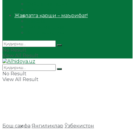
Сийрат ва тарих
Ҳаж ва умра
Жаҳолатга қарши – маърифат!
Мақола
Видеомаъруза
Аудиомаъруза
No Result
View All Result
No Result
View All Result
Бош саҳифа
Янгиликлар
Ўзбекистон