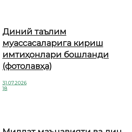
Диний таълим
муассасаларига кириш
имтиҳонлари бошланди
(фотолавҳа)
31.07.2026
18
Миллат маънавияти ва дин