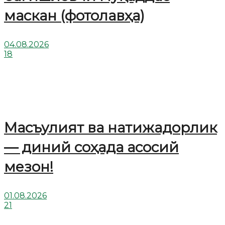
маскан (фотолавҳа)
04.08.2026
18
Масъулият ва натижадорлик
— диний соҳада асосий
мезон!
01.08.2026
21