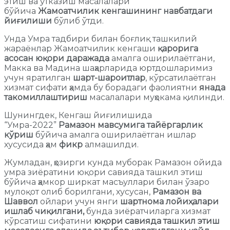
этиш ва ўтказиш масалалари
бўйича
Жамоатчилик кенгашининг навбатдаги
йиғилиши
бўлиб ўтди.
Унда Умра тадбири билан боғлиқ ташкилий
жараёнлар Жамоатчилик кенгаши
қарорига
асосан юқори даражада
амалга оширилаётгани,
Макка ва Мадина шаҳарларида юртдошларимиз
учун яратилган
шарт-шароитлар
, кўрсатилаётган
хизмат сифати ҳамда бу борадаги фаолиятни
янада
такомиллаштириш
масалалари муҳокама қилинди.
Шунингдек, Кенгаш йиғилишида
“Умра-2022”
Рамазон мавсумига
тайёргарлик
кўриш
бўйича амалга оширилаётган ишлар
хусусида ҳам
фикр
алмашилди.
Жумладан, ҳозирги кунда муборак Рамазон ойида
умра зиёратини юқори савияда ташкил этиш
бўйича ҳамкор ширкат масъуллари билан ўзаро
мулоқот олиб борилгани, хусусан,
Рамазон ва
Шаввол
ойлари учун янги
шартнома лойиҳалари
ишлаб чиқилгани,
бунда зиёратчиларга хизмат
кўрсатиш сифатини
юқори савияда ташкил этиш