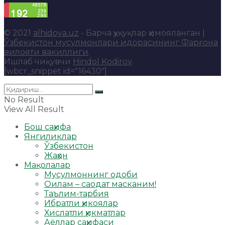
© 2021
alhidoya.uz
- Барча ҳуқуқлар ҳимояланган |
Ўзбекистон мусулмонлари идорасининг Фарғона
вилояти вакиллиги
.
Ишлаб чиқувчи
Hindol Kodirov
.
[wbcr_snippet id="16430"]
No Result
View All Result
Бош саҳифа
Янгиликлар
Ўзбекистон
Жаҳон
Мақолалар
Мусулмоннинг одоби
Оилам – саодат масканим!
Таълим-тарбия
Ибратли ҳикоялар
Хислатли ҳикматлар
Аёллар саҳифаси