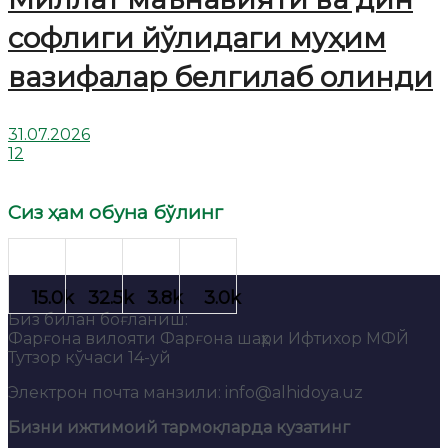
софлиги йўлидаги муҳим
вазифалар белгилаб олинди
31.07.2026
12
Сиз ҳам обуна бўлинг
Биз билан боғланиш:
Фарғона вилояти Фарғона шаҳри Ифтихор МФЙ
Тутзор кўчаси 14-уй
Электрон почта манзили: info@alhidoya.uz
Бизни ижтимоий тармоқларда кузатинг