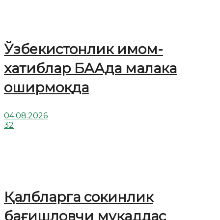
Ўзбекистонлик имом-
хатиблар БААда малака
оширмоқда
04.08.2026
32
Қалбларга сокинлик
бағишловчи муқаддас