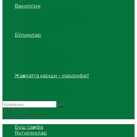
Аудио
Вакиллик
Вилоят вакиллиги
Имомлар фаолиятидан
Фиқҳ мактаби
Масжидлар
Бўлимлар
Фиқҳ
Рамазон
Савол-жавоб
Ислом ва иймон
Сийрат ва тарих
Ҳаж ва умра
Жаҳолатга қарши – маърифат!
Мақола
Видеомаъруза
Аудиомаъруза
No Result
View All Result
Бош саҳифа
Янгиликлар