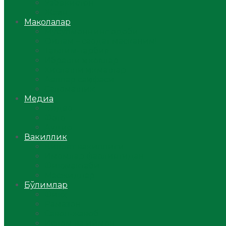
Ўзбекистон
Жаҳон
Мақолалар
Мусулмоннинг одоби
Оилам – саодат масканим!
Таълим-тарбия
Ибратли ҳикоялар
Хислатли ҳикматлар
Аёллар саҳифаси
Саломатлик
Медиа
Видео
Фото
Аудио
Вакиллик
Вилоят вакиллиги
Имомлар фаолиятидан
Фиқҳ мактаби
Масжидлар
Бўлимлар
Фиқҳ
Рамазон
Савол-жавоб
Ислом ва иймон