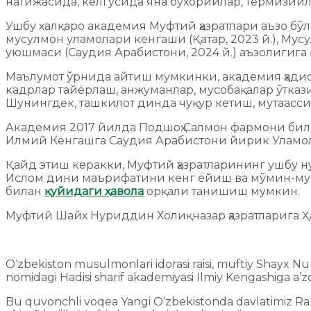
натижасида, келгусида яна бухорийлар, термизийл
Ушбу халқаро академия Муфтий ҳазратлари аъзо бўл
мусулмон уламолари кенгаши (Қатар, 2023 й.), Му
уюшмаси (Саудия Арабистони, 2024 й.) аъзолигига 
Маълумот ўрнида айтиш мумкинки, академия ҳадис
кадрлар тайёрлаш, анжуманлар, мусобақалар ўтказ
Шунингдек, ташкилот динда чуқур кетиш, мутаасси
Академия 2017 йилда Подшоҳ Салмон фармони билан
Илмий Кенгашга Саудия Арабистони йирик Уламола
Қайд этиш керакки, Муфтий ҳазратларининг ушбу н
Ислом дини маърифатини кенг ёйиш ва мўмин-мус
билан
қуйидаги ҳавола
орқали танишиш мумкин.
Муфтий Шайх Нуриддин Холиқназар ҳазратларига Ҳ
O‘zbekiston musulmonlari idorasi raisi, muftiy Shayx Nu
nomidagi Hadisi sharif akademiyasi Ilmiy Kengashiga a’zo 
Bu quvonchli voqea Yangi O‘zbekistonda davlatimiz Rahb