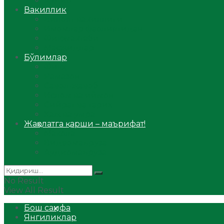
Аудио
Вакиллик
Вилоят вакиллиги
Имомлар фаолиятидан
Фиқҳ мактаби
Масжидлар
Бўлимлар
Фиқҳ
Рамазон
Савол-жавоб
Ислом ва иймон
Сийрат ва тарих
Ҳаж ва умра
Жаҳолатга қарши – маърифат!
Мақола
Видеомаъруза
Аудиомаъруза
No Result
View All Result
Бош саҳифа
Янгиликлар