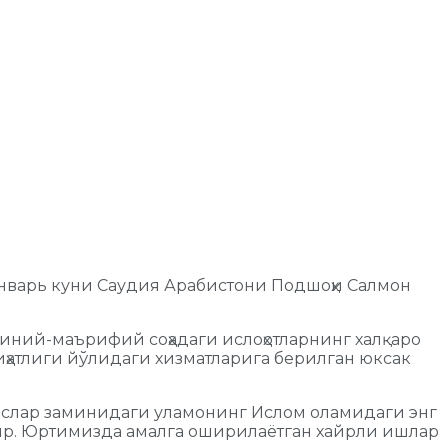
январь куни Саудия Арабистони Подшоҳи Салмон
диний-маърифий соҳадаги ислоҳотларнинг халқаро
иҳатлиги йўлидаги хизматларига берилган юксак
ислар заминидаги уламонинг Ислом оламидаги энг
ир. Юртимизда амалга оширилаётган хайрли ишлар