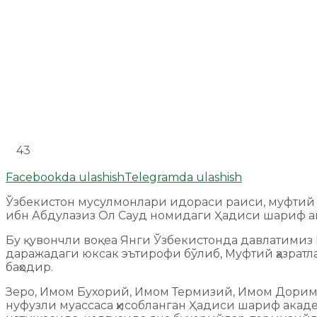
43
Facebookda ulashish
Telegramda ulashish
Ўзбекистон мусулмонлари идораси раиси, муфтий 
ибн Абдулазиз Ол Сауд номидаги Ҳадиси шариф 
Бу қувончли воқеа Янги Ўзбекистонда давлатимиз 
даражадаги юксак эътирофи бўлиб, Муфтий ҳазратл
баҳодир.
Зеро, Имом Бухорий, Имом Термизий, Имом Дорим
нуфузли муассаса ҳисобланган Ҳадиси шариф акад