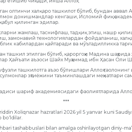
ар етишиб чиқади, инша Аллоҳ.
ган олтинчи халқаро ташкилот бўлиб, бундан аввал А
сулмон донишмандлар кенгаши, Исломий фиқҳ академ
қабул қилинган эдилар.
ларни жамлаш, таснифлаш, тадқиқ этиш, нашр қили
иш, замонавий технологиялардан фойдаланиш, халқа
блик кабилардан қайтарaди ва мўътадилликка тарғи
 ташкил этилган бўлиб, қароргоҳи Мадина шаҳрида 
р Ҳайъати аъзоси Шайх Муҳаммад ибн Ҳасан Оли Ш
уфузли ташкилотга аъзо бўлишлари Аллоҳ таолонинг
улмонлар эҳтиёжини таъминлашдаги меҳнатлари са
адиси шариф академиясидаги фаолиятларида Аллоҳ 
***
riddin Xoliqnazar hazratlari 2026 yil 5 yanvar kuni Saud
bo‘ldilar.
ari tashabbuslari bilan amalga oshirilayotgan diniy-ma’r