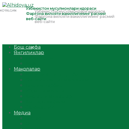
Бош саҳифа
Янгиликлар
Ўзбекистон
Жаҳон
Мақолалар
Мусулмоннинг одоби
Оилам – саодат масканим!
Таълим-тарбия
Ибратли ҳикоялар
Хислатли ҳикматлар
Аёллар саҳифаси
Саломатлик
Медиа
Видео
Фото