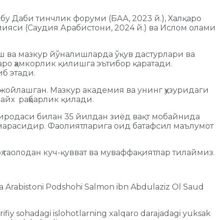
бу Даби тинчлик форуми (БАА, 2023 й.), Халқаро
ияси (Саудия Арабистони, 2024 й.) ва Ислом олами
ш ва мазкур йўналишларда ўқув дастурлари ва
ро ҳамкорлик қилишга эътибор қаратади.
б этади.
жойлашган. Мазкур академия ва унинг ҳузуридаги
айх раҳбарлик қилади.
 иродаси билан 35 йилдан зиёд вақт мобайнида
марасидир. Фаолиятларига оид батафсил маълумот
таолодан куч-қувват ва муваффақиятлар тилаймиз.
iya Arabistoni Podshohi Salmon ibn Abdulaziz Ol Saud
ifiy sohadagi islohotlarning xalqaro darajadagi yuksak