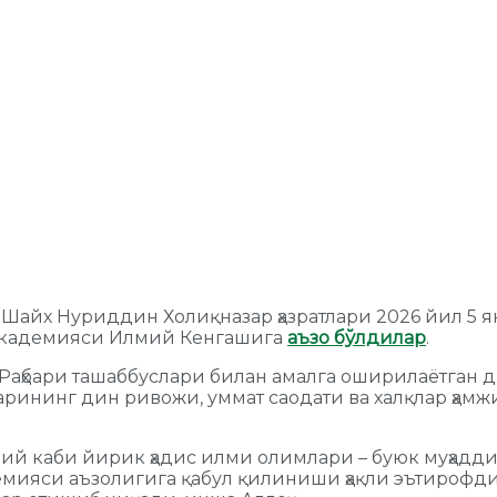
Шайх Нуриддин Холиқназар ҳазратлари 2026 йил 5 
академияси Илмий Кенгашига
аъзо бўлдилар
.
Раҳбари ташаббуслари билан амалга оширилаётган 
арининг дин ривожи, уммат саодати ва халқлар ҳамж
ий каби йирик ҳадис илми олимлари – буюк муҳадд
емияси аъзолигига қабул қилиниши ҳақли эътирофд