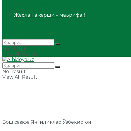
Сийрат ва тарих
Ҳаж ва умра
Жаҳолатга қарши – маърифат!
Мақола
Видеомаъруза
Аудиомаъруза
No Result
View All Result
No Result
View All Result
Бош саҳифа
Янгиликлар
Ўзбекистон