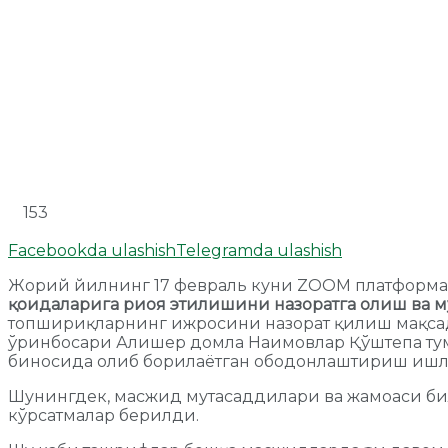
153
Facebookda ulashish
Telegramda ulashish
Жорий йилнинг 17 февраль куни ZOOM платформа
қоидаларига риоя этилишини назоратга олиш ва м
топшириқларнинг ижросини назорат қилиш мақсад
ўринбосари Алишер домла Наимовлар Қўштепа тум
биносида олиб борилаётган ободонлаштириш ишл
Шунингдек, масжид мутасаддилари ва жамоаси била
кўрсатмалар берилди.