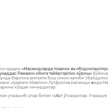
си орқали
«Масжидларда тозалик ва ободонлаштир
уқаддас Рамазон ойига тайёргарлик кўриш»
бўйича
ида Фарғона вилояти бош имом-хатиби Убайдуллоҳ 
ани «Ҳазрати Мавлоно Лутфуллоҳ» масжиди ҳамда М
арини кўздан кечирдилар.
н учрашиб, улар билан суҳбат ўтказдилар. Учрашув