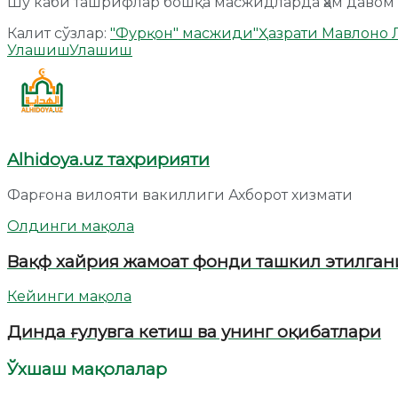
Шу каби ташрифлар бошқа масжидларда ҳам давом 
Калит сўзлар:
"Фурқон" масжиди
"Ҳазрати Мавлоно 
Улашиш
Улашиш
Alhidoya.uz таҳририяти
Фарғона вилояти вакиллиги Ахборот хизмати
Олдинги мақола
Вақф хайрия жамоат фонди ташкил этилган
Кейинги мақола
Динда ғулувга кетиш ва унинг оқибатлари
Ўхшаш мақолалар