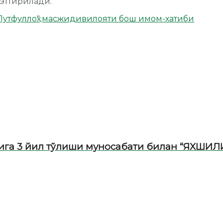
эттирилади.
Лутфуллоҳ" масжиди
вилояти бош имом-хатиби
ига 3 йил тўлиши муносабати билан “ЯХШИЛ