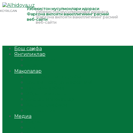
Бош саҳифа
Янгиликлар
Ўзбекистон
Жаҳон
Мақолалар
Мусулмоннинг одоби
Оилам – саодат масканим!
Таълим-тарбия
Ибратли ҳикоялар
Хислатли ҳикматлар
Аёллар саҳифаси
Саломатлик
Медиа
Видео
Фото