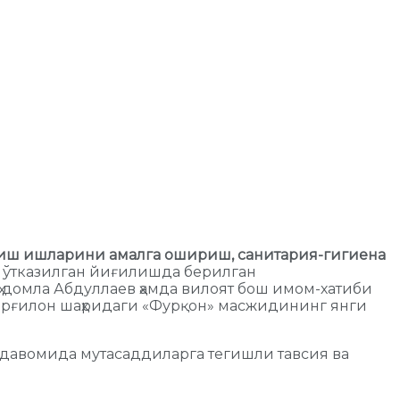
иш ишларини амалга ошириш, санитария-гигиена
 ўтказилган йиғилишда берилган
домла Абдуллаев ҳамда вилоят бош имом-хатиби
арғилон шаҳридаги «Фурқон» масжидининг янги
 давомида мутасаддиларга тегишли тавсия ва