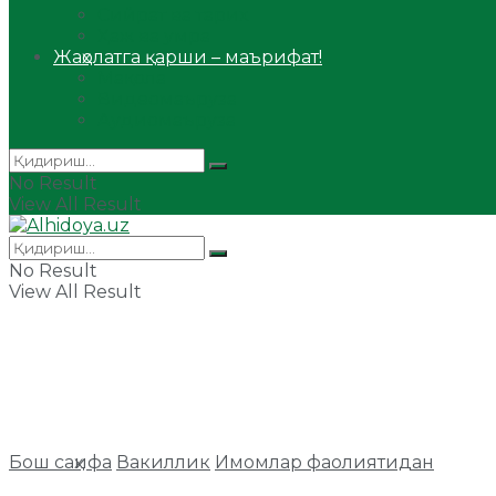
Сийрат ва тарих
Ҳаж ва умра
Жаҳолатга қарши – маърифат!
Мақола
Видеомаъруза
Аудиомаъруза
No Result
View All Result
No Result
View All Result
Бош саҳифа
Вакиллик
Имомлар фаолиятидан