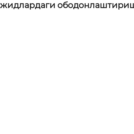
сжидлардаги ободонлаштири