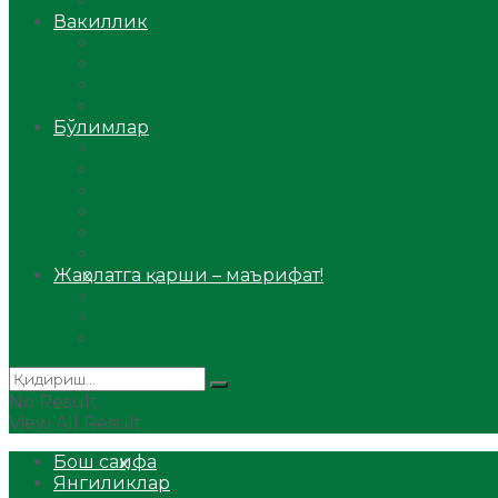
Аудио
Вакиллик
Вилоят вакиллиги
Имомлар фаолиятидан
Фиқҳ мактаби
Масжидлар
Бўлимлар
Фиқҳ
Рамазон
Савол-жавоб
Ислом ва иймон
Сийрат ва тарих
Ҳаж ва умра
Жаҳолатга қарши – маърифат!
Мақола
Видеомаъруза
Аудиомаъруза
No Result
View All Result
Бош саҳифа
Янгиликлар