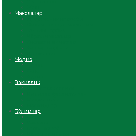
Ўзбекистон
Жаҳон
Мақолалар
Мусулмоннинг одоби
Оилам – саодат масканим!
Таълим-тарбия
Ибратли ҳикоялар
Хислатли ҳикматлар
Аёллар саҳифаси
Саломатлик
Медиа
Видео
Фото
Аудио
Вакиллик
Вилоят вакиллиги
Имомлар фаолиятидан
Фиқҳ мактаби
Масжидлар
Бўлимлар
Фиқҳ
Рамазон
Савол-жавоб
Ислом ва иймон