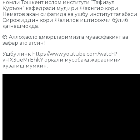
номли Тошкент ислом институти “Таҳфизул
Қуръон” кафедраси мудири Жаҳонгир қори
Нематов ҳакам сифатида ва ушбу институт талабаси
Сирожиддин қори Жалилов иштирокчи бўлиб
қатнашмоқда.
🤲 Аллоҳ таоло ҳамюртларимизга муваффақият ва
зафар ато этсин!
Ушбу линк https://www.youtube.com/watch?
v=IX3ueMrEhkY орқали мусобақа жараёнини
кузатиш мумкин.