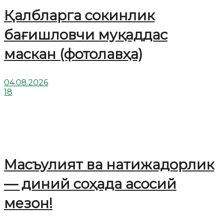
Қалбларга сокинлик
бағишловчи муқаддас
маскан (фотолавҳа)
04.08.2026
18
Масъулият ва натижадорлик
— диний соҳада асосий
мезон!