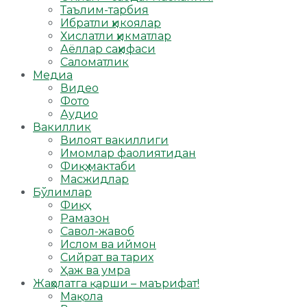
Таълим-тарбия
Ибратли ҳикоялар
Хислатли ҳикматлар
Аёллар саҳифаси
Саломатлик
Медиа
Видео
Фото
Аудио
Вакиллик
Вилоят вакиллиги
Имомлар фаолиятидан
Фиқҳ мактаби
Масжидлар
Бўлимлар
Фиқҳ
Рамазон
Савол-жавоб
Ислом ва иймон
Сийрат ва тарих
Ҳаж ва умра
Жаҳолатга қарши – маърифат!
Мақола