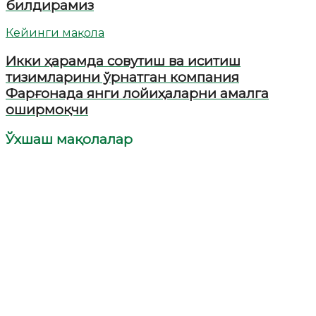
билдирамиз
Кейинги мақола
Икки ҳарамда совутиш ва иситиш
тизимларини ўрнатган компания
Фарғонада янги лойиҳаларни амалга
оширмоқчи
Ўхшаш мақолалар