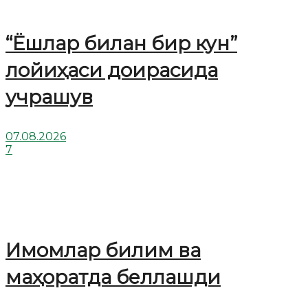
“Ёшлар билан бир кун”
лойиҳаси доирасида
учрашув
07.08.2026
7
Имомлар билим ва
маҳоратда беллашди