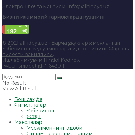
Электрон почта манзили: info@alhidoya.uz
Бизни ижтимоий тармоқларда кузатинг
© 2021
alhidoya.uz
- Барча ҳуқуқлар ҳимояланган |
Ўзбекистон мусулмонлари идорасининг Фарғона
вилояти вакиллиги
.
Ишлаб чиқувчи
Hindol Kodirov
.
[wbcr_snippet id="16430"]
No Result
View All Result
Бош саҳифа
Янгиликлар
Ўзбекистон
Жаҳон
Мақолалар
Мусулмоннинг одоби
Оилам – саодат масканим!