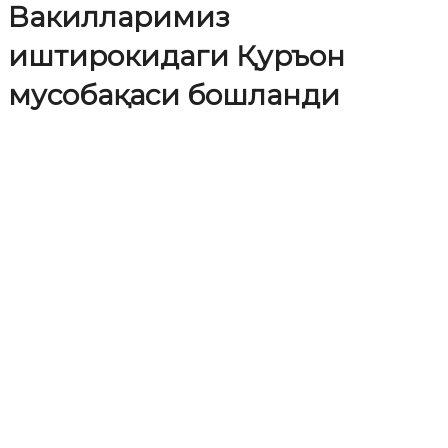
Вакилларимиз
иштирокидаги Қуръон
мусобақаси бошланди