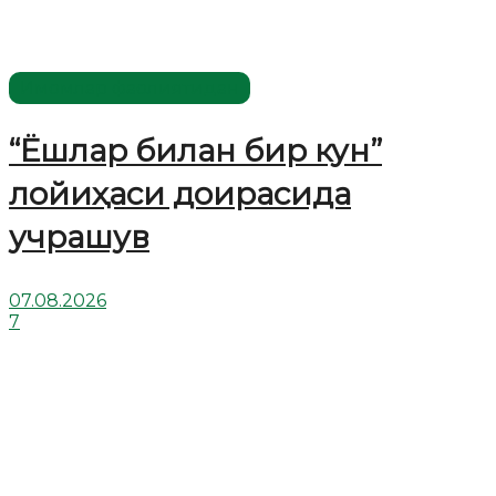
Имомлар фаолиятидан
“Ёшлар билан бир кун”
лойиҳаси доирасида
учрашув
07.08.2026
7