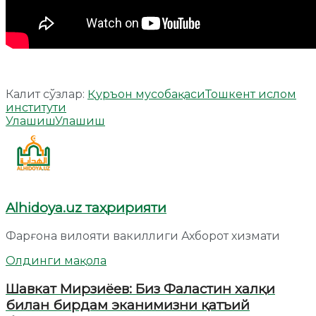
Калит сўзлар:
Қуръон мусобақаси
Тошкент ислом
институти
Улашиш
Улашиш
Alhidoya.uz таҳририяти
Фарғона вилояти вакиллиги Ахборот хизмати
Олдинги мақола
Шавкат Мирзиёев: Биз Фаластин халқи
билан бирдам эканимизни қатъий