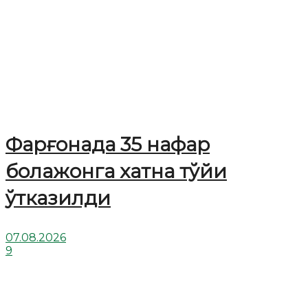
Фарғонада 35 нафар
болажонга хатна тўйи
ўтказилди
07.08.2026
9