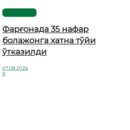
Ўзбекистон
Фарғонада 35 нафар
болажонга хатна тўйи
ўтказилди
07.08.2026
9