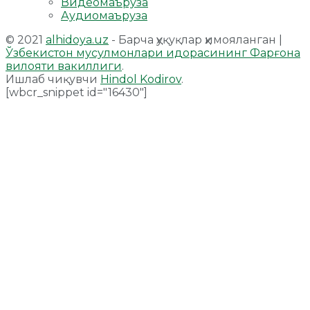
Видеомаъруза
Аудиомаъруза
© 2021
alhidoya.uz
- Барча ҳуқуқлар ҳимояланган |
Ўзбекистон мусулмонлари идорасининг Фарғона
вилояти вакиллиги
.
Ишлаб чиқувчи
Hindol Kodirov
.
[wbcr_snippet id="16430"]