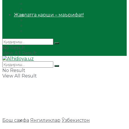
Сийрат ва тарих
Ҳаж ва умра
Жаҳолатга қарши – маърифат!
Мақола
Видеомаъруза
Аудиомаъруза
No Result
View All Result
No Result
View All Result
Бош саҳифа
Янгиликлар
Ўзбекистон