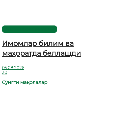
Имомлар фаолиятидан
Имомлар билим ва
маҳоратда беллашди
05.08.2026
30
Сўнгги мақолалар