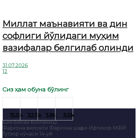
Миллат маънавияти ва дин
софлиги йўлидаги муҳим
вазифалар белгилаб олинди
31.07.2026
12
Сиз ҳам обуна бўлинг
Биз билан боғланиш:
Фарғона вилояти Фарғона шаҳри Ифтихор МФЙ
Тутзор кўчаси 14-уй