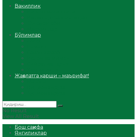
Аудио
Вакиллик
Вилоят вакиллиги
Имомлар фаолиятидан
Фиқҳ мактаби
Масжидлар
Бўлимлар
Фиқҳ
Рамазон
Савол-жавоб
Ислом ва иймон
Сийрат ва тарих
Ҳаж ва умра
Жаҳолатга қарши – маърифат!
Мақола
Видеомаъруза
Аудиомаъруза
No Result
View All Result
Бош саҳифа
Янгиликлар