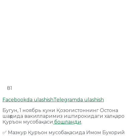
81
Facebookda ulashish
Telegramda ulashish
Бугун, 1 ноябрь куни Қозоғистоннинг Остона
шаҳрида вакилларимиз иштирокидаги халқаро
Қуръон мусобақаси
бошланди
.
✅ Мазкур Қуръон мусобақасида Имом Бухорий