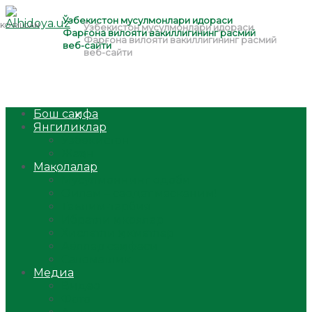
Бош саҳифа
Янгиликлар
Ўзбекистон
Жаҳон
Мақолалар
Мусулмоннинг одоби
Оилам – саодат масканим!
Таълим-тарбия
Ибратли ҳикоялар
Хислатли ҳикматлар
Аёллар саҳифаси
Саломатлик
Медиа
Видео
Фото