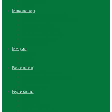
Ўзбекистон
Жаҳон
Мақолалар
Мусулмоннинг одоби
Оилам – саодат масканим!
Таълим-тарбия
Ибратли ҳикоялар
Хислатли ҳикматлар
Аёллар саҳифаси
Саломатлик
Медиа
Видео
Фото
Аудио
Вакиллик
Вилоят вакиллиги
Имомлар фаолиятидан
Фиқҳ мактаби
Масжидлар
Бўлимлар
Фиқҳ
Рамазон
Савол-жавоб
Ислом ва иймон