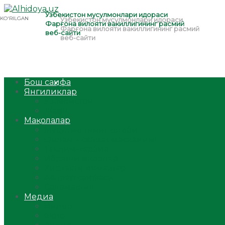
Бош саҳифа
Янгиликлар
Ўзбекистон
Жаҳон
Мақолалар
Мусулмоннинг одоби
Оилам – саодат масканим!
Таълим-тарбия
Ибратли ҳикоялар
Хислатли ҳикматлар
Аёллар саҳифаси
Саломатлик
Медиа
Видео
Фото