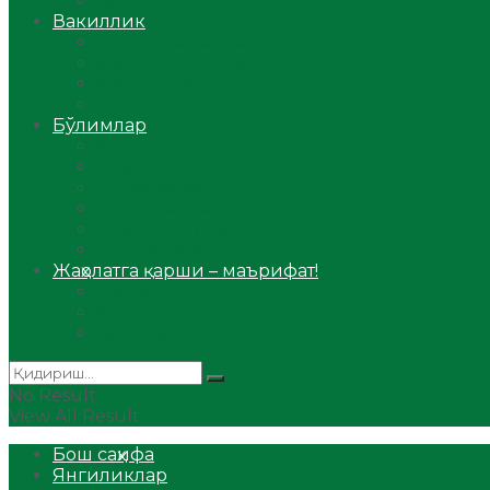
Аудио
Вакиллик
Вилоят вакиллиги
Имомлар фаолиятидан
Фиқҳ мактаби
Масжидлар
Бўлимлар
Фиқҳ
Рамазон
Савол-жавоб
Ислом ва иймон
Сийрат ва тарих
Ҳаж ва умра
Жаҳолатга қарши – маърифат!
Мақола
Видеомаъруза
Аудиомаъруза
No Result
View All Result
Бош саҳифа
Янгиликлар