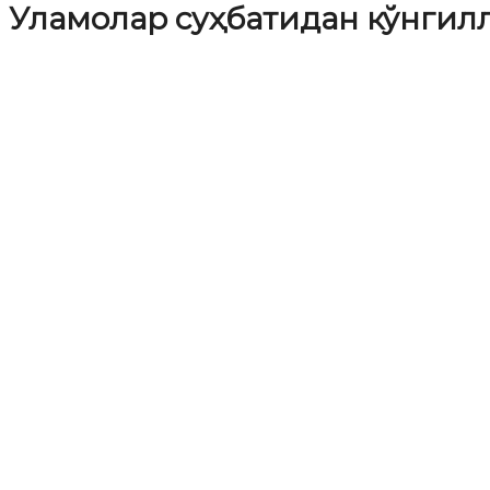
Уламолар суҳбатидан кўнгил