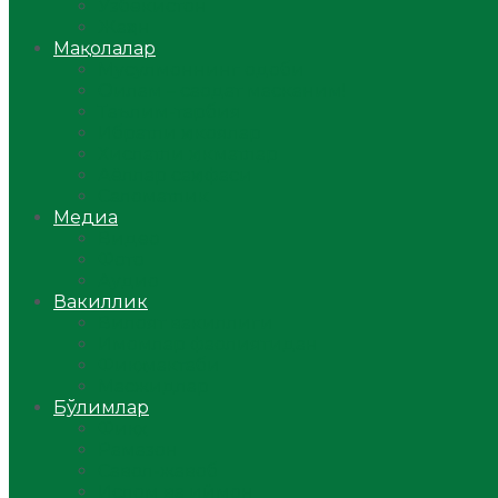
Ўзбекистон
Жаҳон
Мақолалар
Мусулмоннинг одоби
Оилам – саодат масканим!
Таълим-тарбия
Ибратли ҳикоялар
Хислатли ҳикматлар
Аёллар саҳифаси
Саломатлик
Медиа
Видео
Фото
Аудио
Вакиллик
Вилоят вакиллиги
Имомлар фаолиятидан
Фиқҳ мактаби
Масжидлар
Бўлимлар
Фиқҳ
Рамазон
Савол-жавоб
Ислом ва иймон