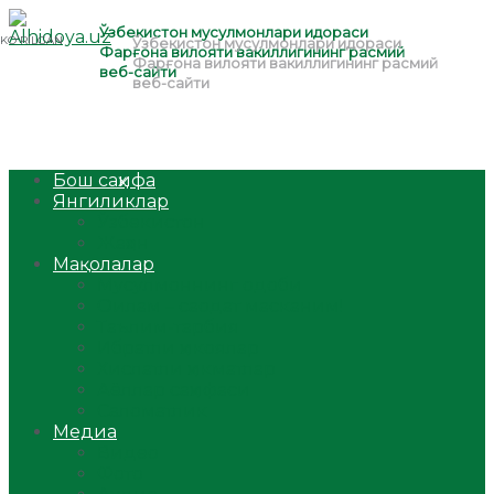
Бош саҳифа
Янгиликлар
Ўзбекистон
Жаҳон
Мақолалар
Мусулмоннинг одоби
Оилам – саодат масканим!
Таълим-тарбия
Ибратли ҳикоялар
Хислатли ҳикматлар
Аёллар саҳифаси
Саломатлик
Медиа
Видео
Фото