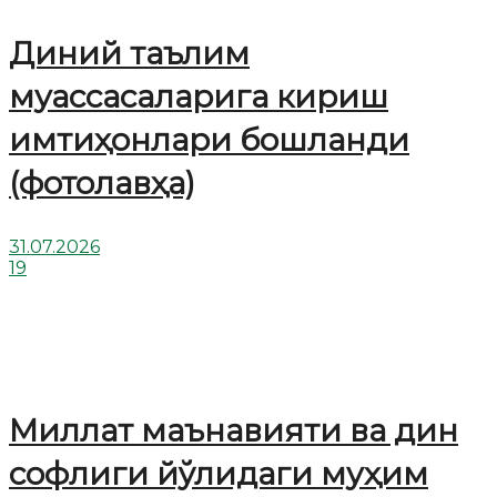
Диний таълим
муассасаларига кириш
имтиҳонлари бошланди
(фотолавҳа)
31.07.2026
19
Миллат маънавияти ва дин
софлиги йўлидаги муҳим