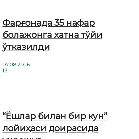
Фарғонада 35 нафар
болажонга хатна тўйи
ўтказилди
07.08.2026
13
“Ёшлар билан бир кун”
лойиҳаси доирасида