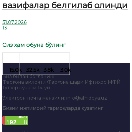
вазифалар белгилаб олинди
31.07.2026
13
Сиз ҳам обуна бўлинг
Биз билан боғланиш:
Фарғона вилояти Фарғона шаҳри Ифтихор МФЙ
Тутзор кўчаси 14-уй
Электрон почта манзили: info@alhidoya.uz
Бизни ижтимоий тармоқларда кузатинг