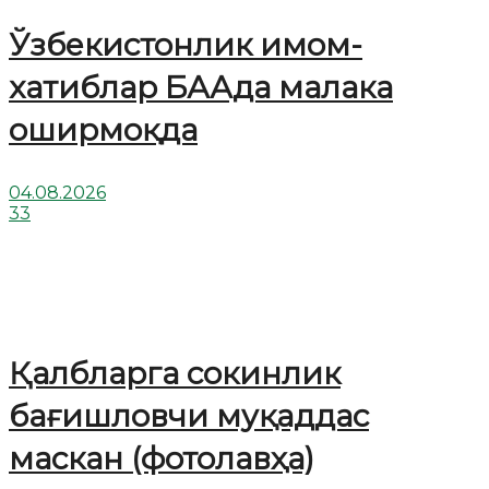
Ўзбекистонлик имом-
хатиблар БААда малака
оширмоқда
04.08.2026
33
Қалбларга сокинлик
бағишловчи муқаддас
маскан (фотолавҳа)