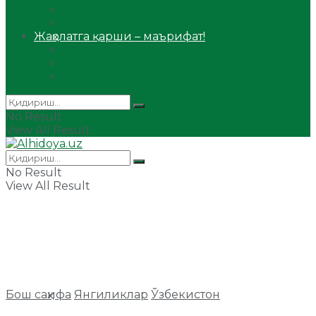
Сийрат ва тарих
Ҳаж ва умра
Жаҳолатга қарши – маърифат!
Мақола
Видеомаъруза
Аудиомаъруза
No Result
View All Result
No Result
View All Result
Бош саҳифа
Янгиликлар
Ўзбекистон