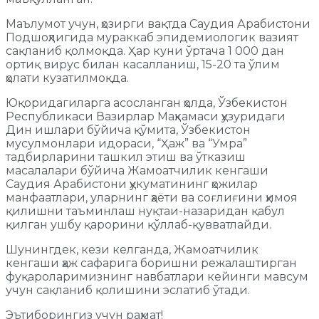
Маълумот учун, ҳозирги вақтда Саудия Арабистони
Подшоҳлигида мураккаб эпидемиологик вазият
сақланиб қолмоқда. Ҳар куни ўртача 1 000 дан
ортиқ вирус билан касалланиш, 15-20 та ўлим
ҳолати кузатилмоқда.
Юқоридагиларга асосланган ҳолда, Ўзбекистон
Республикаси Вазирлар Маҳкамаси ҳузуридаги
Дин ишлари бўйича қўмита, Ўзбекистон
мусулмонлари идораси, “Ҳаж” ва “Умра”
тадбирларини ташкил этиш ва ўтказиш
масалалари бўйича Жамоатчилик кенгаши
Саудия Арабистони ҳукуматининг ҳожилар
манфаатлари, уларнинг ҳаёти ва соғлиғини ҳимоя
қилишни таъминлаш нуқтаи-назаридан қабул
қилган ушбу қарорини қўллаб-қувватлайди.
Шунингдек, кези келганда, Жамоатчилик
кенгаши ҳаж сафарига боришни режалаштирган
фуқароларимизнинг навбатлари кейинги мавсум
учун сақланиб қолишини эслатиб ўтади.
Эътиборингиз учун раҳмат!