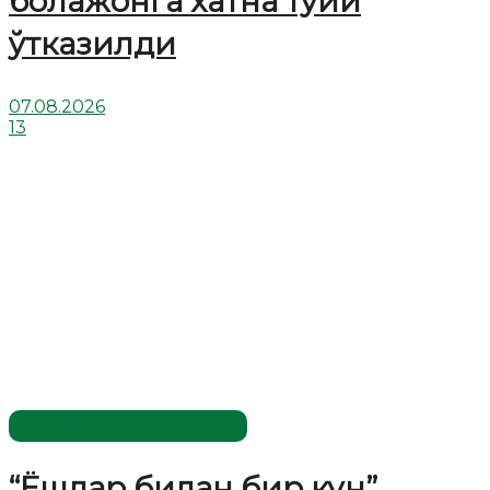
болажонга хатна тўйи
ўтказилди
07.08.2026
13
Имомлар фаолиятидан
“Ёшлар билан бир кун”