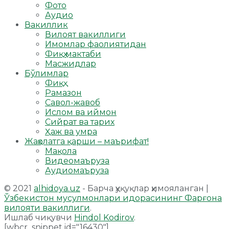
Фото
Аудио
Вакиллик
Вилоят вакиллиги
Имомлар фаолиятидан
Фиқҳ мактаби
Масжидлар
Бўлимлар
Фиқҳ
Рамазон
Савол-жавоб
Ислом ва иймон
Сийрат ва тарих
Ҳаж ва умра
Жаҳолатга қарши – маърифат!
Мақола
Видеомаъруза
Аудиомаъруза
© 2021
alhidoya.uz
- Барча ҳуқуқлар ҳимояланган |
Ўзбекистон мусулмонлари идорасининг Фарғона
вилояти вакиллиги
.
Ишлаб чиқувчи
Hindol Kodirov
.
[wbcr_snippet id="16430"]