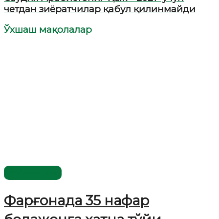
четдан зиёратчилар қабул қилинмайди
Ўхшаш мақолалар
Ўзбекистон
Фарғонада 35 нафар