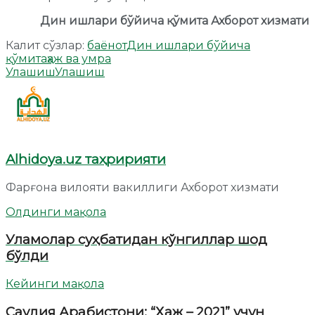
Дин ишлари бўйича қўмита Ахборот хизмати
Калит сўзлар:
баёнот
Дин ишлари бўйича
қўмита
ҳаж ва умра
Улашиш
Улашиш
Alhidoya.uz таҳририяти
Фарғона вилояти вакиллиги Ахборот хизмати
Олдинги мақола
Уламолар суҳбатидан кўнгиллар шод
бўлди
Кейинги мақола
Саудия Арабистони: “Ҳаж – 2021” учун