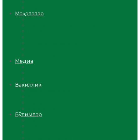
Ўзбекистон
Жаҳон
Мақолалар
Мусулмоннинг одоби
Оилам – саодат масканим!
Таълим-тарбия
Ибратли ҳикоялар
Хислатли ҳикматлар
Аёллар саҳифаси
Саломатлик
Медиа
Видео
Фото
Аудио
Вакиллик
Вилоят вакиллиги
Имомлар фаолиятидан
Фиқҳ мактаби
Масжидлар
Бўлимлар
Фиқҳ
Рамазон
Савол-жавоб
Ислом ва иймон