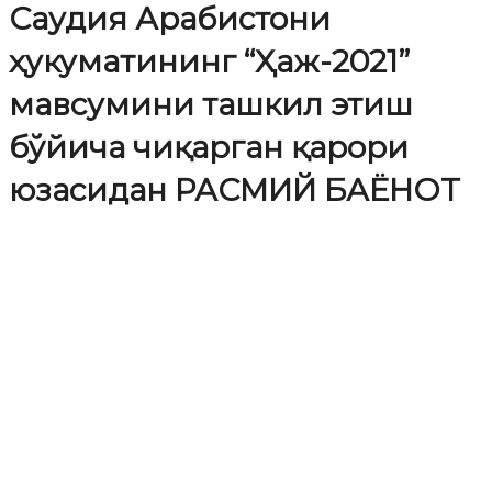
Саудия Арабистони
ҳукуматининг “Ҳаж-2021”
мавсумини ташкил этиш
бўйича чиқарган қарори
юзасидан РАСМИЙ БАЁНОТ