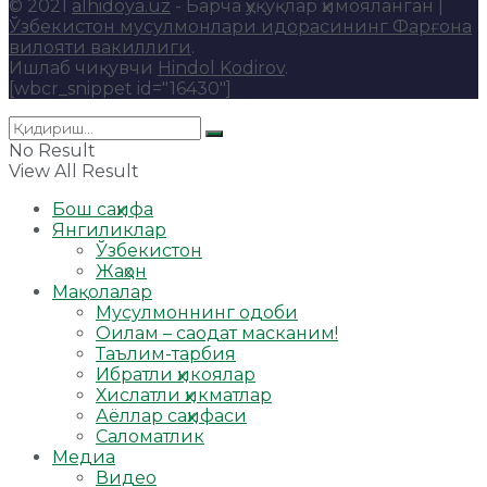
© 2021
alhidoya.uz
- Барча ҳуқуқлар ҳимояланган |
Ўзбекистон мусулмонлари идорасининг Фарғона
вилояти вакиллиги
.
Ишлаб чиқувчи
Hindol Kodirov
.
[wbcr_snippet id="16430"]
No Result
View All Result
Бош саҳифа
Янгиликлар
Ўзбекистон
Жаҳон
Мақолалар
Мусулмоннинг одоби
Оилам – саодат масканим!
Таълим-тарбия
Ибратли ҳикоялар
Хислатли ҳикматлар
Аёллар саҳифаси
Саломатлик
Медиа
Видео