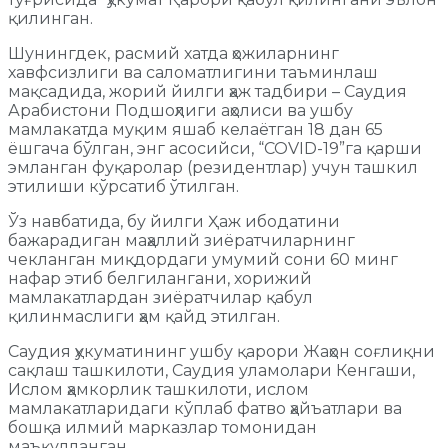
қилинган.
Шунингдек, расмий хатда ҳожиларнинг
хавфсизлиги ва саломатлигини таъминлаш
мақсадида, жорий йилги ҳаж тадбири – Саудия
Арабистони Подшоҳлиги аҳолиси ва ушбу
мамлакатда муқим яшаб келаётган 18 дан 65
ёшгача бўлган, энг асосийси, “COVID-19”га қарши
эмланган фуқаролар (резидентлар) учун ташкил
этилиши кўрсатиб ўтилган.
Ўз навбатида, бу йилги Ҳаж ибодатини
бажарадиган маҳаллий зиёратчиларнинг
чекланган миқдордаги умумий сони 60 минг
нафар этиб белгилангани, хорижий
мамлакатлардан зиёратчилар қабул
қилинмаслиги ҳам қайд этилган.
Саудия ҳукуматининг ушбу қарори Жаҳон соғлиқни
сақлаш ташкилоти, Саудия уламолари Кенгаши,
Ислом ҳамкорлик ташкилоти, ислом
мамлакатларидаги кўплаб фатво ҳайъатлари ва
бошқа илмий марказлар томонидан
маъқулланган.