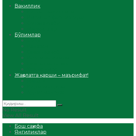
Аудио
Вакиллик
Вилоят вакиллиги
Имомлар фаолиятидан
Фиқҳ мактаби
Масжидлар
Бўлимлар
Фиқҳ
Рамазон
Савол-жавоб
Ислом ва иймон
Сийрат ва тарих
Ҳаж ва умра
Жаҳолатга қарши – маърифат!
Мақола
Видеомаъруза
Аудиомаъруза
No Result
View All Result
Бош саҳифа
Янгиликлар