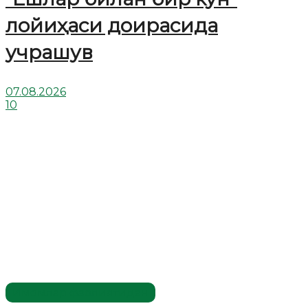
лойиҳаси доирасида
учрашув
07.08.2026
10
Имомлар фаолиятидан