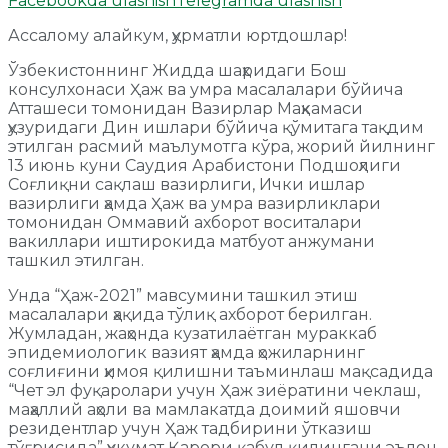
Facebookda ulashish
Telegramda ulashish
Ассалому алайкум, ҳурматли юртдошлар!
Ўзбекистоннинг Жидда шаҳридаги Бош
консулхонаси Ҳаж ва умра масалалари бўйича
Атташеси томонидан Вазирлар Маҳкамаси
ҳузуридаги Дин ишлари бўйича қўмитага тақдим
этилган расмий маълумотга кўра, жорий йилнинг
13 июнь куни Саудия Арабистони Подшоҳлиги
Соғлиқни сақлаш вазирлиги, Ички ишлар
вазирлиги ҳамда Ҳаж ва умра вазирликлари
томонидан Оммавий ахборот воситалари
вакиллари иштирокида матбуот анжумани
ташкил этилган.
Унда “Ҳаж-2021” мавсумини ташкил этиш
масалалари ҳақида тўлиқ ахборот берилган.
Жумладан, жаҳонда кузатилаётган мураккаб
эпидемиологик вазият ҳамда ҳожиларнинг
соғлиғини ҳимоя қилишни таъминлаш мақсадида
“Чет эл фуқаролари учун Ҳаж зиёратини чеклаш,
маҳаллий аҳоли ва мамлакатда доимий яшовчи
резидентлар учун Ҳаж тадбирини ўтказиш
тўғрисида” ҳукумат Қарори қабул қилингани эълон