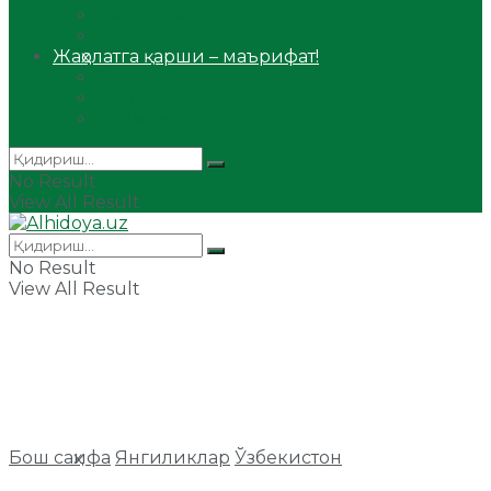
Сийрат ва тарих
Ҳаж ва умра
Жаҳолатга қарши – маърифат!
Мақола
Видеомаъруза
Аудиомаъруза
No Result
View All Result
No Result
View All Result
Бош саҳифа
Янгиликлар
Ўзбекистон