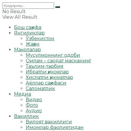
No Result
View All Result
Бош саҳифа
Янгиликлар
Ўзбекистон
Жаҳон
Мақолалар
Мусулмоннинг одоби
Оилам – саодат масканим!
Таълим-тарбия
Ибратли ҳикоялар
Хислатли ҳикматлар
Аёллар саҳифаси
Саломатлик
Медиа
Видео
Фото
Аудио
Вакиллик
Вилоят вакиллиги
Имомлар фаолиятидан