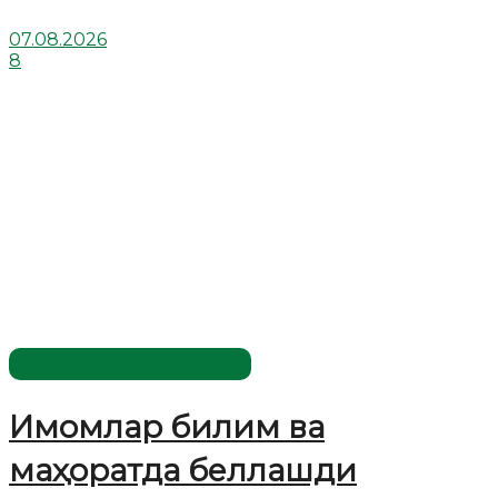
07.08.2026
8
Имомлар фаолиятидан
Имомлар билим ва
маҳоратда беллашди