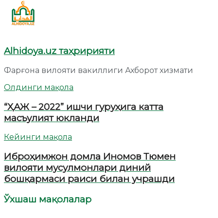
Alhidoya.uz таҳририяти
Фарғона вилояти вакиллиги Ахборот хизмати
Олдинги мақола
“ҲАЖ – 2022” ишчи гуруҳига катта
масъулият юкланди
Кейинги мақола
Иброҳимжон домла Иномов Тюмен
вилояти мусулмонлари диний
бошқармаси раиси билан учрашди
Ўхшаш мақолалар