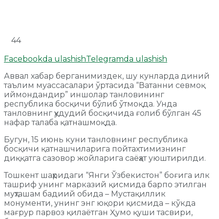
44
Facebookda ulashish
Telegramda ulashish
Аввал хабар берганимиздек, шу кунларда диний
таълим муассасалари ўртасида “Ватанни севмоқ
иймондандир” иншолар танловининг
республика босқичи бўлиб ўтмоқда. Унда
танловнинг ҳудудий босқичида ғолиб бўлган 45
нафар талаба қатнашмоқда.
Бугун, 15 июнь куни танловнинг республика
босқичи қатнашчиларига пойтахтимизнинг
диққатга сазовор жойларига саёҳат уюштирилди.
Тошкент шаҳридаги “Янги Ўзбекистон” боғига илк
ташриф унинг марказий қисмида барпо этилган
муҳташам бадиий обида – Мустақиллик
монументи, унинг энг юқори қисмида – кўкда
мағрур парвоз қилаётган Ҳумо қуши тасвири,