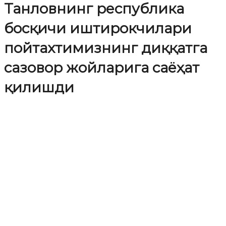
Танловнинг республика
босқичи иштирокчилари
пойтахтимизнинг диққатга
сазовор жойларига саёҳат
қилишди