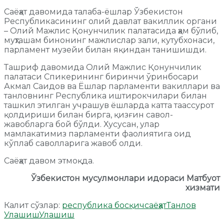
Саёҳат давомида талаба-ёшлар Ўзбекистон
Республикасининг олий давлат вакиллик органи
– Олий Мажлис Қонунчилик палатасида ҳам бўлиб,
муҳташам бинонинг мажлислар зали, кутубхонаси,
парламент музейи билан яқиндан танишишди.
Ташриф давомида Олий Мажлис Қонунчилик
палатаси Спикерининг биринчи ўринбосари
Акмал Саидов ва Ёшлар парламенти вакиллари ва
танловнинг Республика иштирокчилари билан
ташкил этилган учрашув ёшларда катта таассурот
қолдириши билан бирга, қизғин савол-
жавобларга бой бўлди. Хусусан, улар
мамлакатимиз парламенти фаолиятига оид
кўплаб саволларига жавоб олди.
Саёҳат давом этмоқда.
Ўзбекистон мусулмонлари идораси Матбуот
хизмати
Калит сўзлар:
республика босқич
саёҳат
Танлов
Улашиш
Улашиш