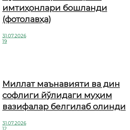
имтиҳонлари бошланди
(фотолавҳа)
31.07.2026
19
Миллат маънавияти ва дин
софлиги йўлидаги муҳим
вазифалар белгилаб олинди
31.07.2026
12