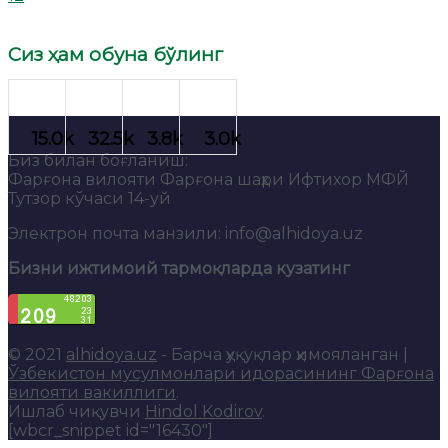
Сиз ҳам обуна бўлинг
Биз билан боғланиш:
Фарғона вилояти Фарғона шаҳри Ифтихор МФЙ
Тутзор кўчаси 14-уй
Электрон почта манзили: info@alhidoya.uz
Бизни ижтимоий тармоқларда кузатинг
© 2021
alhidoya.uz
- Барча ҳуқуқлар ҳимояланган |
Ўзбекистон мусулмонлари идорасининг Фарғона
вилояти вакиллиги
.
Ишлаб чиқувчи
Hindol Kodirov
.
[wbcr_snippet id="16430"]