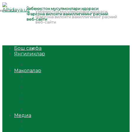
Бош саҳифа
Янгиликлар
Ўзбекистон
Жаҳон
Мақолалар
Мусулмоннинг одоби
Оилам – саодат масканим!
Таълим-тарбия
Ибратли ҳикоялар
Хислатли ҳикматлар
Аёллар саҳифаси
Саломатлик
Медиа
Видео
Фото