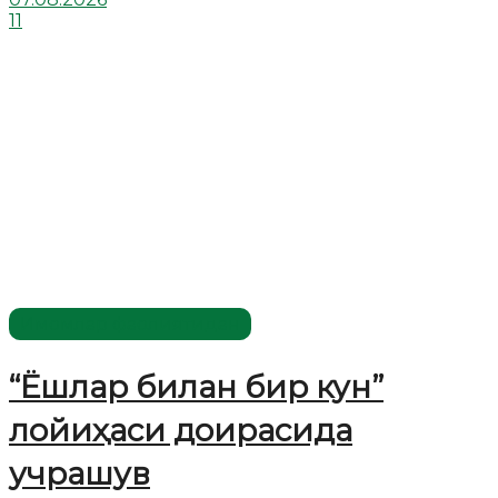
11
Имомлар фаолиятидан
“Ёшлар билан бир кун”
лойиҳаси доирасида
учрашув