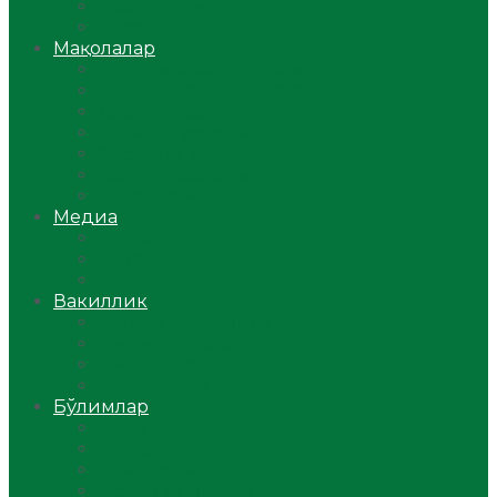
Ўзбекистон
Жаҳон
Мақолалар
Мусулмоннинг одоби
Оилам – саодат масканим!
Таълим-тарбия
Ибратли ҳикоялар
Хислатли ҳикматлар
Аёллар саҳифаси
Саломатлик
Медиа
Видео
Фото
Аудио
Вакиллик
Вилоят вакиллиги
Имомлар фаолиятидан
Фиқҳ мактаби
Масжидлар
Бўлимлар
Фиқҳ
Рамазон
Савол-жавоб
Ислом ва иймон