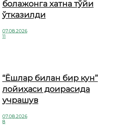
болажонга хатна тўйи
ўтказилди
07.08.2026
11
“Ёшлар билан бир кун”
лойиҳаси доирасида
учрашув
07.08.2026
8