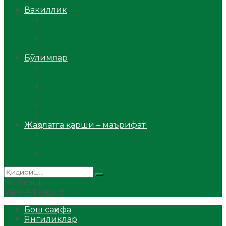
Аудио
Вакиллик
Вилоят вакиллиги
Имомлар фаолиятидан
Фиқҳ мактаби
Масжидлар
Бўлимлар
Фиқҳ
Рамазон
Савол-жавоб
Ислом ва иймон
Сийрат ва тарих
Ҳаж ва умра
Жаҳолатга қарши – маърифат!
Мақола
Видеомаъруза
Аудиомаъруза
No Result
View All Result
Бош саҳифа
Янгиликлар