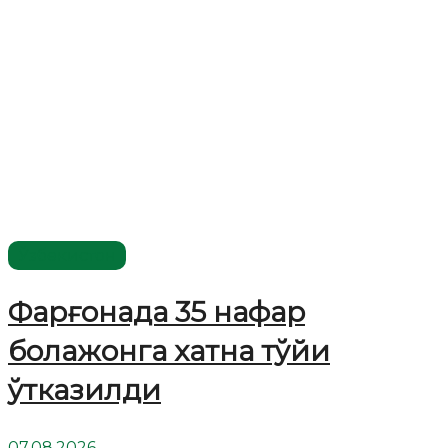
Ўзбекистон
Фарғонада 35 нафар
болажонга хатна тўйи
ўтказилди
07.08.2026