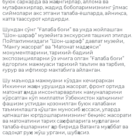
буюк саркарда ва жаҳонгирлар, аллома ва
мутафаккирлар, жадид боболаримизнинг ўлмас
сиймолари акс этгани талаба-ёшларда, айниқса,
катта таассурот қолдирди.
Шундан сўнг “Ғалаба боғи” ва унда жойлашган
“Шон-шараф” музейига экскурсия ташкил этилди.
Пойтахтимиздаги “Шон-шараф” давлат музейи,
“Мангу жасорат” ва “Матонат мадҳияси”
монументларини, тарихий-бадиий
экспозицияларни ўз ичига олган “Ғалаба боғи”
ёдгорлик мажмуаси тарихий таълим ва тарбия,
ғурур ва ифтихор мактабига айланган.
Шу маънода мажмуани кўздан кечираркан
Иккинчи жаҳон урушида жасорат, фронт ортида
матонат ҳамда инсонпарварлик намуналарини
кўрсатган кўп миллатли Ўзбекистон халқининг
фашизм устидан қозонилган буюк ғалабани
таъминлашга қўшган муносиб ҳиссаси, уларда
қатнашган юртдошларимизнинг беқиёс жасорати
ва матонатини тарих саҳифаларига муҳрлагани
талаба-ёшларнинг ҳар бирида Ватанга муҳаббат ва
садоқат руҳи жўш ургани, шубҳасиз.