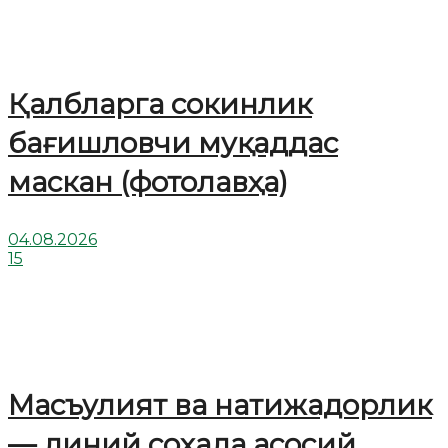
Қалбларга сокинлик
бағишловчи муқаддас
маскан (фотолавҳа)
04.08.2026
15
Масъулият ва натижадорлик
— диний соҳада асосий