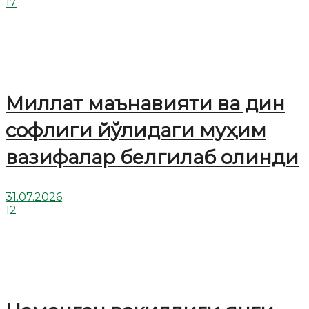
17
Миллат маънавияти ва дин
софлиги йўлидаги муҳим
вазифалар белгилаб олинди
31.07.2026
12