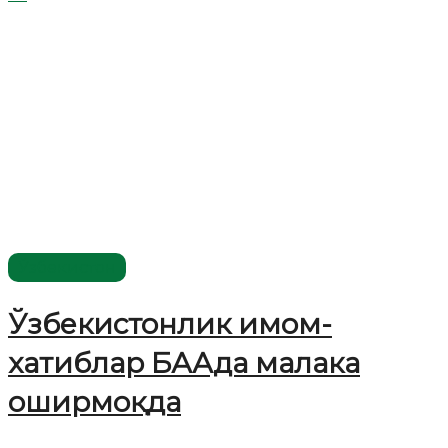
Ўзбекистон
Ўзбекистонлик имом-
хатиблар БААда малака
оширмоқда