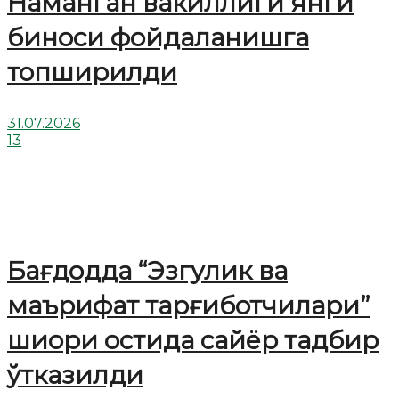
Наманган вакиллиги янги
биноси фойдаланишга
топширилди
31.07.2026
13
Бағдодда “Эзгулик ва
маърифат тарғиботчилари”
шиори остида сайёр тадбир
ўтказилди