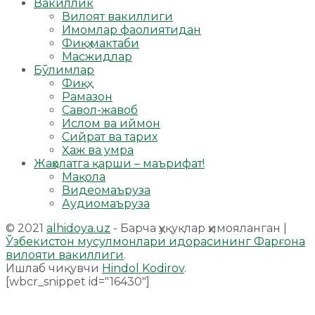
Вакиллик
Вилоят вакиллиги
Имомлар фаолиятидан
Фиқҳ мактаби
Масжидлар
Бўлимлар
Фиқҳ
Рамазон
Савол-жавоб
Ислом ва иймон
Сийрат ва тарих
Ҳаж ва умра
Жаҳолатга қарши – маърифат!
Мақола
Видеомаъруза
Аудиомаъруза
© 2021
alhidoya.uz
- Барча ҳуқуқлар ҳимояланган |
Ўзбекистон мусулмонлари идорасининг Фарғона
вилояти вакиллиги
.
Ишлаб чиқувчи
Hindol Kodirov
.
[wbcr_snippet id="16430"]