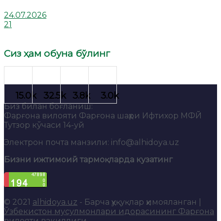
24.07.2026
21
Сиз ҳам обуна бўлинг
Биз билан боғланиш:
Фарғона вилояти Фарғона шаҳри Ифтихор МФЙ
Тутзор кўчаси 14-уй
Электрон почта манзили: info@alhidoya.uz
Бизни ижтимоий тармоқларда кузатинг
© 2021
alhidoya.uz
- Барча ҳуқуқлар ҳимояланган |
Ўзбекистон мусулмонлари идорасининг Фарғона
вилояти вакиллиги
.