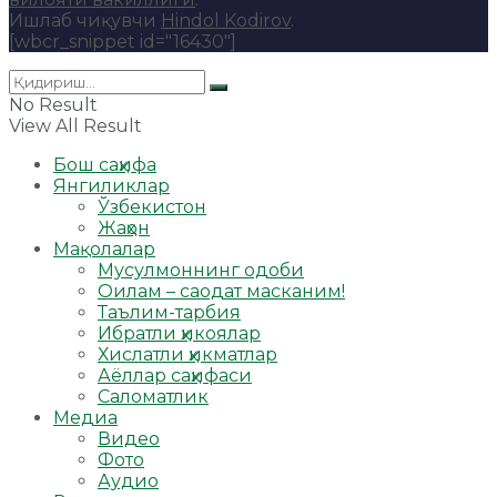
Ишлаб чиқувчи
Hindol Kodirov
.
[wbcr_snippet id="16430"]
No Result
View All Result
Бош саҳифа
Янгиликлар
Ўзбекистон
Жаҳон
Мақолалар
Мусулмоннинг одоби
Оилам – саодат масканим!
Таълим-тарбия
Ибратли ҳикоялар
Хислатли ҳикматлар
Аёллар саҳифаси
Саломатлик
Медиа
Видео
Фото
Аудио