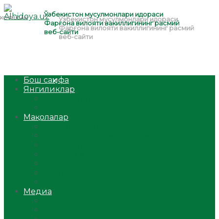
Бош саҳифа
Янгиликлар
Ўзбекистон
Жаҳон
Мақолалар
Мусулмоннинг одоби
Оилам – саодат масканим!
Таълим-тарбия
Ибратли ҳикоялар
Хислатли ҳикматлар
Аёллар саҳифаси
Саломатлик
Медиа
Видео
Фото