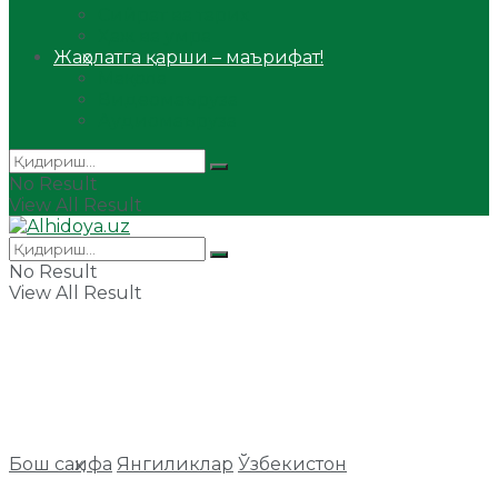
Сийрат ва тарих
Ҳаж ва умра
Жаҳолатга қарши – маърифат!
Мақола
Видеомаъруза
Аудиомаъруза
No Result
View All Result
No Result
View All Result
Бош саҳифа
Янгиликлар
Ўзбекистон