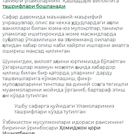
таниқли уламоларнинг Қашқадарё вилоятига
ташрифлари бошланади
.
Сафар давомида маънавий-маърифий
учрашувлар, олис ва чекка ҳудудлардаги аҳоли
вакиллари билан юзма-юз мулоқотлар, таниқли
уламолар ишитирокида жоме масжидларда
суҳбатлар ўтказилиши ва эҳтиёжманд оилалар
ҳолидан хабар олиш каби хайрли ишларни амалга
ошириш мақсад қилинган.
Шунингдек, вилоят аҳлини юртимизда бўлаётган
ўзгаришлар мазмун-моҳияти ҳақида хабардор
қилиш билан бир қаторда, уларнинг дарду
ташвишларига кўмаклашиш, фикр-
мулоҳазаларини тинглаш ва диний соҳага тегишли
муаммоларини жойида ўрганиб, бартараф этиш
ҳам кўзда тутилган.
Ушбу сафарга қуйидаги Уламоларимиз
ташрифлари кўзда тутилган:
Ўзбекистон мусулмонлари идораси раисининг
биринчи ўринбосари
Ҳомиджон қори
Ишматбеков;