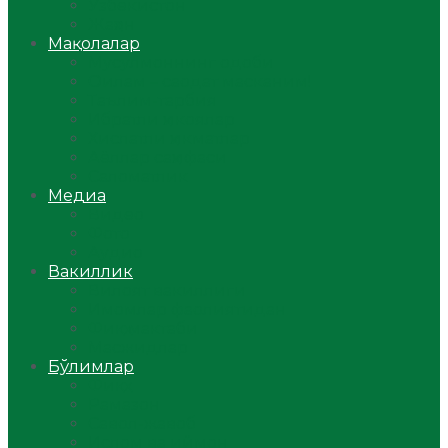
Ўзбекистон
Жаҳон
Мақолалар
Мусулмоннинг одоби
Оилам – саодат масканим!
Таълим-тарбия
Ибратли ҳикоялар
Хислатли ҳикматлар
Аёллар саҳифаси
Саломатлик
Медиа
Видео
Фото
Аудио
Вакиллик
Вилоят вакиллиги
Имомлар фаолиятидан
Фиқҳ мактаби
Масжидлар
Бўлимлар
Фиқҳ
Рамазон
Савол-жавоб
Ислом ва иймон