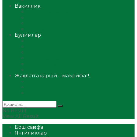
Аудио
Вакиллик
Вилоят вакиллиги
Имомлар фаолиятидан
Фиқҳ мактаби
Масжидлар
Бўлимлар
Фиқҳ
Рамазон
Савол-жавоб
Ислом ва иймон
Сийрат ва тарих
Ҳаж ва умра
Жаҳолатга қарши – маърифат!
Мақола
Видеомаъруза
Аудиомаъруза
No Result
View All Result
Бош саҳифа
Янгиликлар