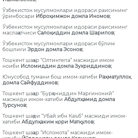
Ўзбекистон мусулмонлари идораси раисининг
ўринбосари
Иброҳимжон домла Иномов;
Ўзбекистон мусулмонлари идораси раисининг
маслаҳатчиси
Салоҳиддин домла Шарипов;
Ўзбекистон мусулмонлари идораси бўлим
бошлиғи
Эрдон домла Эсонов;
Тошкент шаҳар “Олтинтепа” масжиди имом
ноиби
Исломиддин домла Зухриддинов;
Юнусобод тумани бош имом-хатиби
Раҳматуллоҳ
домла Сайфуддинов;
Тошкент шаҳар “Бурҳониддин Марғиноний”
масжиди имом-хатиби
Абдулҳамид домла
Турсунов;
Тошкент шаҳри “Убай ибн Каъб” масжиди имом-
хатиби
Абдулҳаким қори Матқулов;
Тошкент шаҳар “Исломота” масжиди имом-