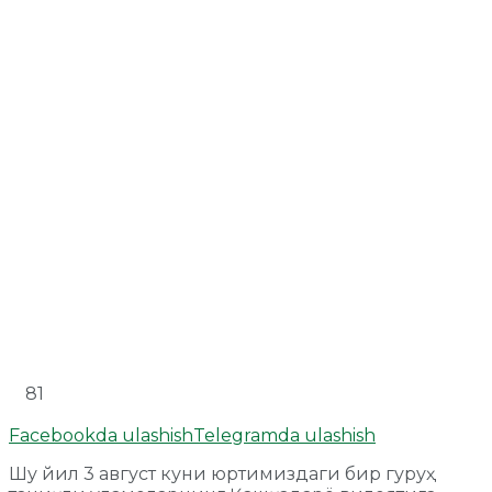
81
Facebookda ulashish
Telegramda ulashish
Шу йил 3 август куни юртимиздаги бир гуруҳ