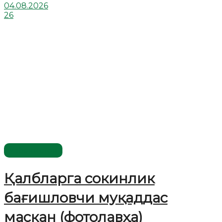
04.08.2026
26
Ўзбекистон
Қалбларга сокинлик
бағишловчи муқаддас
маскан (фотолавҳа)