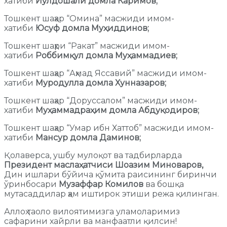
хатиби
Йўлдошали домла Каримов;
Тошкент шаҳар “Омина” масжиди имом-
хатиби
Юсуф домла Муҳиддинов;
Тошкент шаҳри “Ракат” масжиди имом-
хатиби
Роббимқул домла Муҳаммадиев;
Тошкент шаҳар “Аҳмад Яссавий” масжиди имом-
хатиби
Муродулла домла Хунназаров;
Тошкент шаҳар “Доруссалом” масжиди имом-
хатиби
Муҳаммадраҳим домла Абдуқодиров;
Тошкент шаҳар “Умар ибн Хаттоб” масжиди имом-
хатиби
Мансур домла Даминов;
Қолаверса, ушбу мулоқот ва тадбирларда
Президент маслаҳатчиси Шоазим Миноваров,
Дин ишлари бўйича қўмита раисининг биринчи
ўринбосари
Музаффар Комилов
ва бошқа
мутасаддилар ҳам иштирок этиши режа қилинган.
Аллоҳ таоло вилоятимизга уламоларимиз
сафарини хайрли ва манфаатли қилсин!