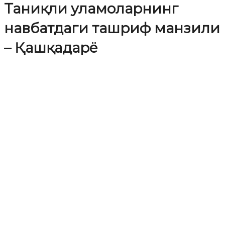
Таниқли уламоларнинг
навбатдаги ташриф манзили
– Қашқадарё