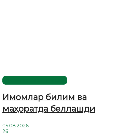
Имомлар фаолиятидан
Имомлар билим ва
маҳоратда беллашди
05.08.2026
26