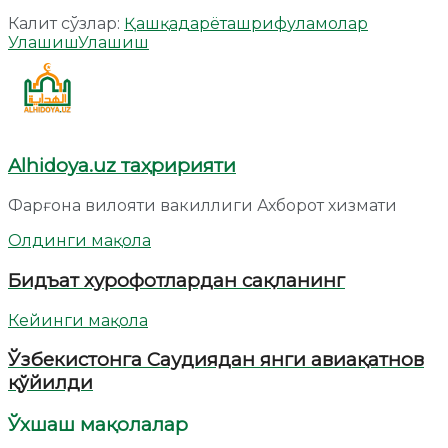
Калит сўзлар:
Қашқадарё
ташриф
уламолар
Улашиш
Улашиш
Alhidoya.uz таҳририяти
Фарғона вилояти вакиллиги Ахборот хизмати
Олдинги мақола
Бидъат хурофотлардан сақланинг
Кейинги мақола
Ўзбекистонга Саудиядан янги авиақатнов
қўйилди
Ўхшаш мақолалар