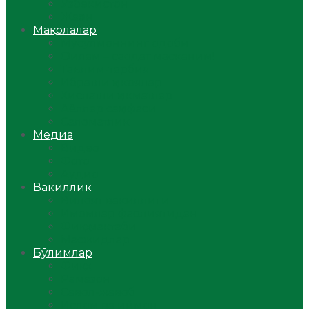
Ўзбекистон
Жаҳон
Мақолалар
Мусулмоннинг одоби
Оилам – саодат масканим!
Таълим-тарбия
Ибратли ҳикоялар
Хислатли ҳикматлар
Аёллар саҳифаси
Саломатлик
Медиа
Видео
Фото
Аудио
Вакиллик
Вилоят вакиллиги
Имомлар фаолиятидан
Фиқҳ мактаби
Масжидлар
Бўлимлар
Фиқҳ
Рамазон
Савол-жавоб
Ислом ва иймон