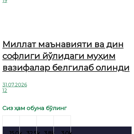
19
Миллат маънавияти ва дин
софлиги йўлидаги муҳим
вазифалар белгилаб олинди
31.07.2026
12
Сиз ҳам обуна бўлинг