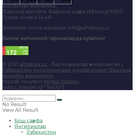
Биз билан боғланиш:
Фарғона вилояти Фарғона шаҳри Ифтихор МФЙ
Тутзор кўчаси 14-уй
Электрон почта манзили: info@alhidoya.uz
Бизни ижтимоий тармоқларда кузатинг
© 2021
alhidoya.uz
- Барча ҳуқуқлар ҳимояланган |
Ўзбекистон мусулмонлари идорасининг Фарғона
вилояти вакиллиги
.
Ишлаб чиқувчи
Hindol Kodirov
.
[wbcr_snippet id="16430"]
No Result
View All Result
Бош саҳифа
Янгиликлар
Ўзбекистон