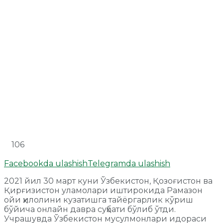
106
Facebookda ulashish
Telegramda ulashish
2021 йил 30 март куни Ўзбекистон, Қозоғистон ва
Қирғизистон уламолари иштирокида Рамазон
ойи ҳилолини кузатишга тайёргарлик кўриш
бўйича онлайн давра суҳбати бўлиб ўтди.
Учрашувда Ўзбекистон мусулмонлари идораси