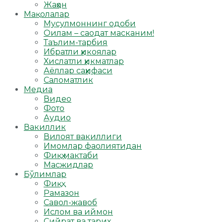
Жаҳон
Мақолалар
Мусулмоннинг одоби
Оилам – саодат масканим!
Таълим-тарбия
Ибратли ҳикоялар
Хислатли ҳикматлар
Аёллар саҳифаси
Саломатлик
Медиа
Видео
Фото
Аудио
Вакиллик
Вилоят вакиллиги
Имомлар фаолиятидан
Фиқҳ мактаби
Масжидлар
Бўлимлар
Фиқҳ
Рамазон
Савол-жавоб
Ислом ва иймон
Сийрат ва тарих