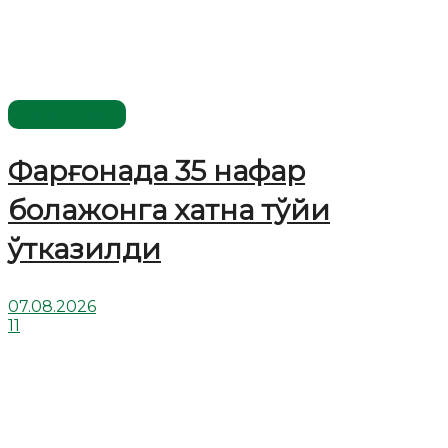
Ўзбекистон
Фарғонада 35 нафар
болажонга хатна тўйи
ўтказилди
07.08.2026
11