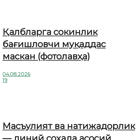
Қалбларга сокинлик
бағишловчи муқаддас
маскан (фотолавҳа)
04.08.2026
19
Масъулият ва натижадорлик
— диний соҳада асосий