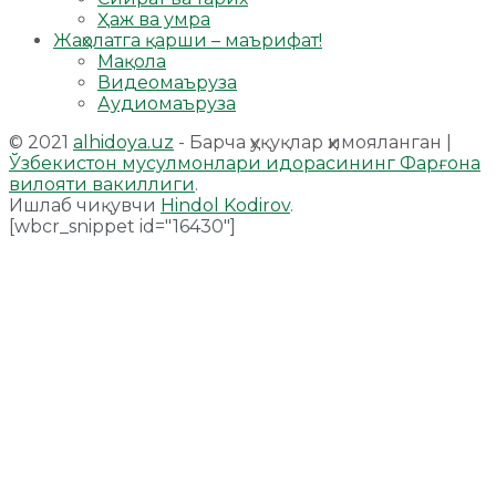
Ҳаж ва умра
Жаҳолатга қарши – маърифат!
Мақола
Видеомаъруза
Аудиомаъруза
© 2021
alhidoya.uz
- Барча ҳуқуқлар ҳимояланган |
Ўзбекистон мусулмонлари идорасининг Фарғона
вилояти вакиллиги
.
Ишлаб чиқувчи
Hindol Kodirov
.
[wbcr_snippet id="16430"]