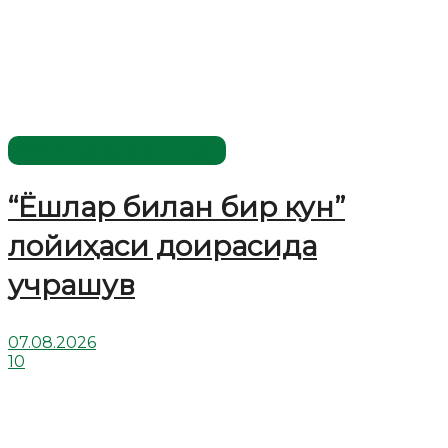
Имомлар фаолиятидан
“Ёшлар билан бир кун”
лойиҳаси доирасида
учрашув
07.08.2026
10