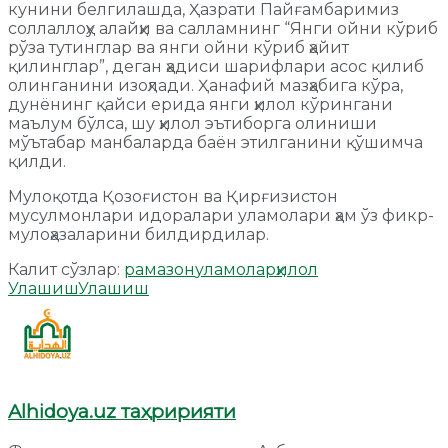
кунини белгилашда, Ҳазрати Пайғамбаримиз
соллаллоҳу алайҳи ва салламнинг “Янги ойни кўриб
рўза тутинглар ва янги ойни кўриб ҳайит
қилинглар”, деган ҳадиси шарифлари асос қилиб
олинганини изоҳлади. Ҳанафий мазҳабига кўра,
дунёнинг қайси ерида янги ҳилол кўрингани
маълум бўлса, шу ҳилол эътиборга олиниши
мўътабар манбаларда баён этилганини қўшимча
қилди.
Мулоқотда Қозоғистон ва Қирғизистон
мусулмонлари идоралари уламолари ҳам ўз фикр-
мулоҳазаларини билдирдилар.
Калит сўзлар:
рамазон
уламолар
ҳилол
Улашиш
Улашиш
Alhidoya.uz таҳририяти