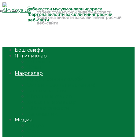
Бош саҳифа
Янгиликлар
Ўзбекистон
Жаҳон
Мақолалар
Мусулмоннинг одоби
Оилам – саодат масканим!
Таълим-тарбия
Ибратли ҳикоялар
Хислатли ҳикматлар
Аёллар саҳифаси
Саломатлик
Медиа
Видео
Фото