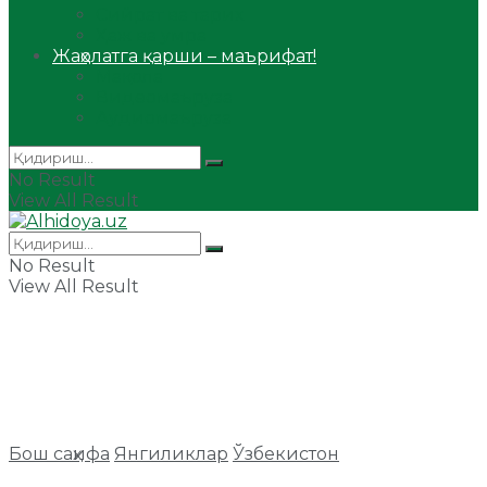
Сийрат ва тарих
Ҳаж ва умра
Жаҳолатга қарши – маърифат!
Мақола
Видеомаъруза
Аудиомаъруза
No Result
View All Result
No Result
View All Result
Бош саҳифа
Янгиликлар
Ўзбекистон