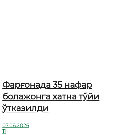
Фарғонада 35 нафар
болажонга хатна тўйи
ўтказилди
07.08.2026
11