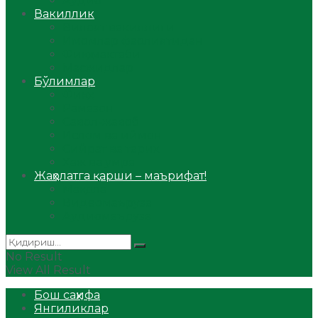
Аудио
Вакиллик
Вилоят вакиллиги
Имомлар фаолиятидан
Фиқҳ мактаби
Масжидлар
Бўлимлар
Фиқҳ
Рамазон
Савол-жавоб
Ислом ва иймон
Сийрат ва тарих
Ҳаж ва умра
Жаҳолатга қарши – маърифат!
Мақола
Видеомаъруза
Аудиомаъруза
No Result
View All Result
Бош саҳифа
Янгиликлар