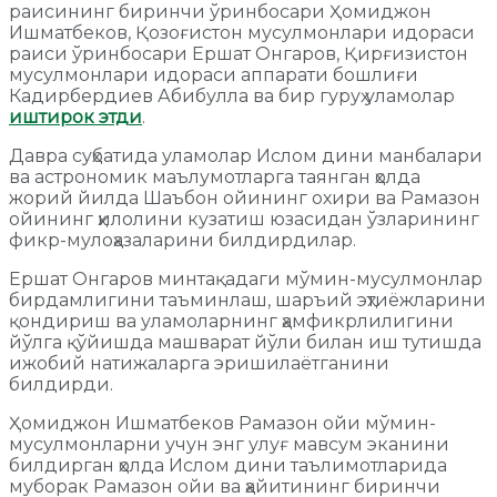
раисининг биринчи ўринбосари Ҳомиджон
Ишматбеков, Қозоғистон мусулмонлари идораси
раиси ўринбосари Ершат Онгаров, Қирғизистон
мусулмонлари идораси аппарати бошлиғи
Кадирбердиев Абибулла ва бир гуруҳ уламолар
иштирок этди
.
Давра суҳбатида уламолар Ислом дини манбалари
ва астрономик маълумотларга таянган ҳолда
жорий йилда Шаъбон ойининг охири ва Рамазон
ойининг ҳилолини кузатиш юзасидан ўзларининг
фикр-мулоҳазаларини билдирдилар.
Ершат Онгаров минтақадаги мўмин-мусулмонлар
бирдамлигини таъминлаш, шаръий эҳтиёжларини
қондириш ва уламоларнинг ҳамфикрлилигини
йўлга қўйишда машварат йўли билан иш тутишда
ижобий натижаларга эришилаётганини
билдирди.
Ҳомиджон Ишматбеков Рамазон ойи мўмин-
мусулмонларни учун энг улуғ мавсум эканини
билдирган ҳолда Ислом дини таълимотларида
муборак Рамазон ойи ва ҳайитининг биринчи