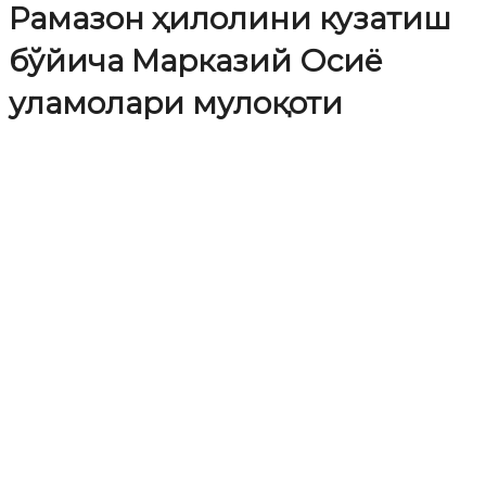
Рамазон ҳилолини кузатиш
бўйича Марказий Осиё
уламолари мулоқоти