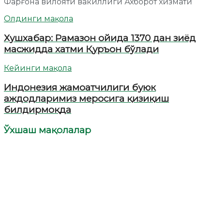
Фарғона вилояти вакиллиги Ахборот хизмати
Олдинги мақола
Хушхабар: Рамазон ойида 1370 дан зиёд
масжидда хатми Қуръон бўлади
Кейинги мақола
Индонезия жамоатчилиги буюк
аждодларимиз меросига қизиқиш
билдирмоқда
Ўхшаш мақолалар