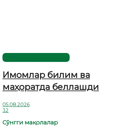
Имомлар фаолиятидан
Имомлар билим ва
маҳоратда беллашди
05.08.2026
32
Сўнгги мақолалар