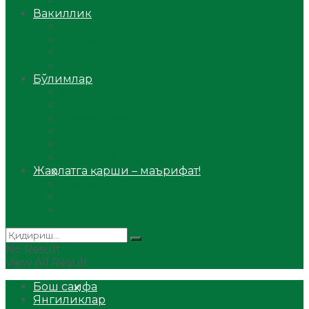
Аудио
Вакиллик
Вилоят вакиллиги
Имомлар фаолиятидан
Фиқҳ мактаби
Масжидлар
Бўлимлар
Фиқҳ
Рамазон
Савол-жавоб
Ислом ва иймон
Сийрат ва тарих
Ҳаж ва умра
Жаҳолатга қарши – маърифат!
Мақола
Видеомаъруза
Аудиомаъруза
No Result
View All Result
Бош саҳифа
Янгиликлар