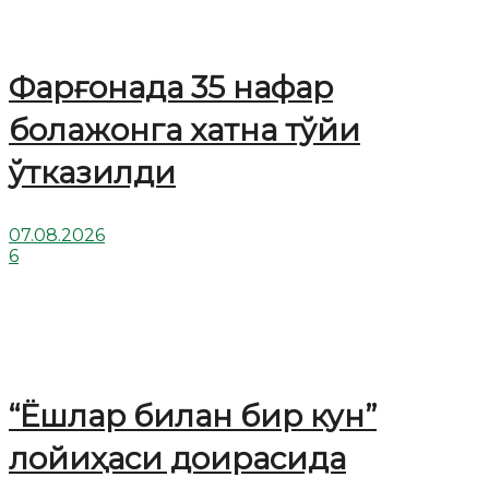
Фарғонада 35 нафар
болажонга хатна тўйи
ўтказилди
07.08.2026
6
“Ёшлар билан бир кун”
лойиҳаси доирасида