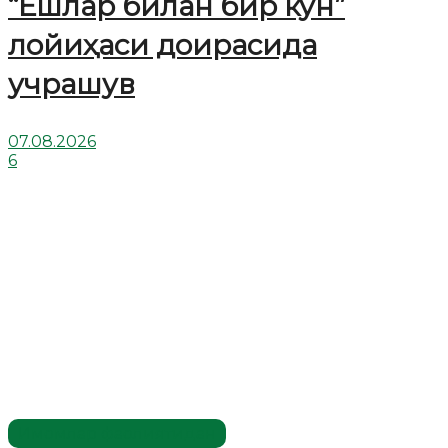
“Ёшлар билан бир кун”
лойиҳаси доирасида
учрашув
07.08.2026
6
Имомлар фаолиятидан