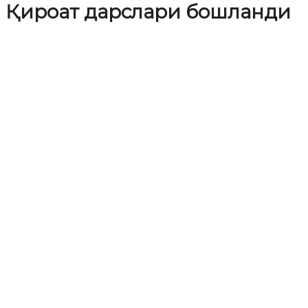
Қироат дарслари бошланди