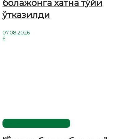
болажонга хатна тўйи
ўтказилди
07.08.2026
6
Имомлар фаолиятидан