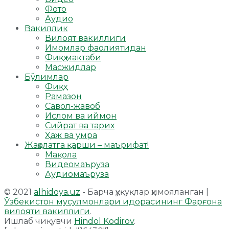
Фото
Аудио
Вакиллик
Вилоят вакиллиги
Имомлар фаолиятидан
Фиқҳ мактаби
Масжидлар
Бўлимлар
Фиқҳ
Рамазон
Савол-жавоб
Ислом ва иймон
Сийрат ва тарих
Ҳаж ва умра
Жаҳолатга қарши – маърифат!
Мақола
Видеомаъруза
Аудиомаъруза
© 2021
alhidoya.uz
- Барча ҳуқуқлар ҳимояланган |
Ўзбекистон мусулмонлари идорасининг Фарғона
вилояти вакиллиги
.
Ишлаб чиқувчи
Hindol Kodirov
.