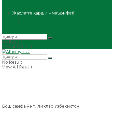
Сийрат ва тарих
Ҳаж ва умра
Жаҳолатга қарши – маърифат!
Мақола
Видеомаъруза
Аудиомаъруза
No Result
View All Result
No Result
View All Result
Бош саҳифа
Янгиликлар
Ўзбекистон