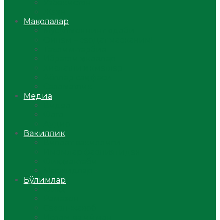
Ўзбекистон
Жаҳон
Мақолалар
Мусулмоннинг одоби
Оилам – саодат масканим!
Таълим-тарбия
Ибратли ҳикоялар
Хислатли ҳикматлар
Аёллар саҳифаси
Саломатлик
Медиа
Видео
Фото
Аудио
Вакиллик
Вилоят вакиллиги
Имомлар фаолиятидан
Фиқҳ мактаби
Масжидлар
Бўлимлар
Фиқҳ
Рамазон
Савол-жавоб
Ислом ва иймон