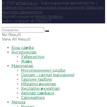
© 2021
alhidoya.uz
- Барча ҳуқуқлар ҳимояланган |
Ўзбекистон мусулмонлари идорасининг Фарғона
вилояти вакиллиги
.
Ишлаб чиқувчи
Hindol Kodirov
.
[wbcr_snippet id="16430"]
No Result
View All Result
Бош саҳифа
Янгиликлар
Ўзбекистон
Жаҳон
Мақолалар
Мусулмоннинг одоби
Оилам – саодат масканим!
Таълим-тарбия
Ибратли ҳикоялар
Хислатли ҳикматлар
Аёллар саҳифаси
Саломатлик
Медиа
Видео