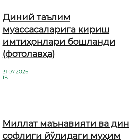
Диний таълим
муассасаларига кириш
имтиҳонлари бошланди
(фотолавҳа)
31.07.2026
18
Миллат маънавияти ва дин
софлиги йўлидаги муҳим