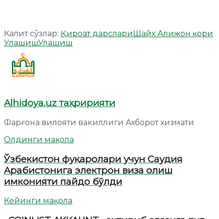
Калит сўзлар:
Қироат дарслари
Шайх Алижон қори
Улашиш
Улашиш
Alhidoya.uz таҳририяти
Фарғона вилояти вакиллиги Ахборот хизмати
Олдинги мақола
Ўзбекистон фуқаролари учун Саудия
Aрабистонига электрон виза олиш
имконияти пайдо бўлди
Кейинги мақола