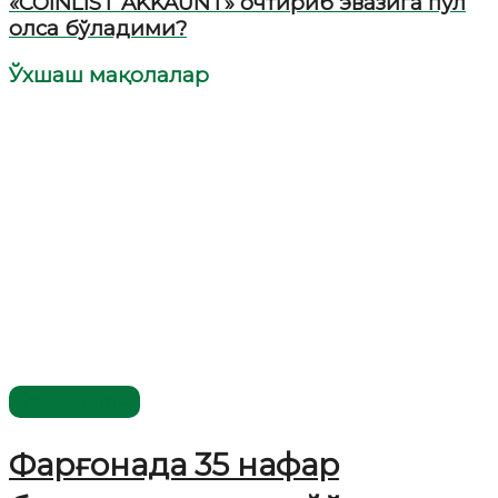
«COINLIST AKKAUNT» очтириб эвазига пул
олса бўладими?
Ўхшаш мақолалар
Ўзбекистон
Фарғонада 35 нафар