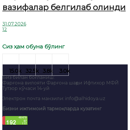
вазифалар белгилаб олинди
31.07.2026
12
Сиз ҳам обуна бўлинг
Биз билан боғланиш:
Фарғона вилояти Фарғона шаҳри Ифтихор МФЙ
Тутзор кўчаси 14-уй
Электрон почта манзили: info@alhidoya.uz
Бизни ижтимоий тармоқларда кузатинг