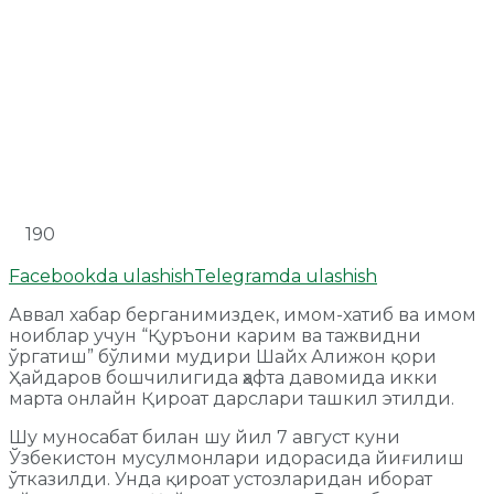
190
Facebookda ulashish
Telegramda ulashish
Аввал хабар берганимиздек, имом-хатиб ва имом
ноиблар учун “Қуръони карим ва тажвидни
ўргатиш” бўлими мудири Шайх Алижон қори
Ҳайдаров бошчилигида ҳафта давомида икки
марта онлайн Қироат дарслари ташкил этилди.
Шу муносабат билан шу йил 7 август куни
Ўзбекистон мусулмонлари идорасида йиғилиш
ўтказилди. Унда қироат устозларидан иборат