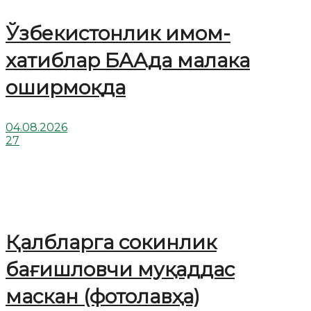
Ўзбекистонлик имом-
хатиблар БААда малака
оширмоқда
04.08.2026
27
Қалбларга сокинлик
бағишловчи муқаддас
маскан (фотолавҳа)