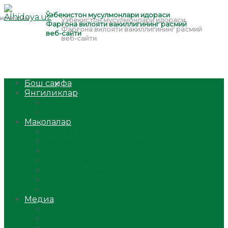
Бош саҳифа
Янгиликлар
Ўзбекистон
Жаҳон
Мақолалар
Мусулмоннинг одоби
Оилам – саодат масканим!
Таълим-тарбия
Ибратли ҳикоялар
Хислатли ҳикматлар
Аёллар саҳифаси
Саломатлик
Медиа
Видео
Фото