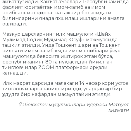
ҳайъат тузилди. Ҳайъат аъзолари Республикамизда
фаолият юритаётган имом-хатиб ва имом
ноибларнинг қироат ва тажвид борасидаги
билимларини янада яхшилаш ишларини амалга
оширади.
Мазкур дарсларнинг илк машғулоти «Шайх
Муҳаммад Содиқ Муҳаммад Юсуф» мажмуасида
ташкил этилди. Унда Тошкент шаҳри ва Тошкент
вилояти имом-хатиб ҳамда имом ноиблари ўқув
машғулотида бевосита иштирок этган бўлса,
республиканинг 80 та нуқтасидан йиғилган
тингловчилар ZOOM платформаси орқали
қатнашди.
Илк маҳорат дарсида малакали 14 нафар қори устоз
тингловчиларга таништирилди, улардан ҳар бир
ҳудудга бир нафардан масъул тайин этилди.
Ўзбекистон мусулмонлари идораси Матбуот
хизмати