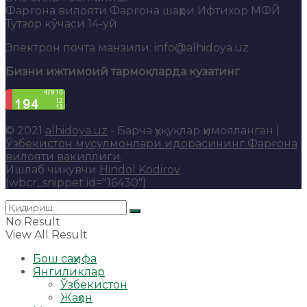
Фарғона вилояти Фарғона шаҳри Ифтихор МФЙ
Тутзор кўчаси 14-уй
Электрон почта манзили: info@alhidoya.uz
Бизни ижтимоий тармоқларда кузатинг
© 2021
alhidoya.uz
- Барча ҳуқуқлар ҳимояланган |
Ўзбекистон мусулмонлари идорасининг Фарғона
вилояти вакиллиги
.
Ишлаб чиқувчи
Hindol Kodirov
.
[wbcr_snippet id="16430"]
No Result
View All Result
Бош саҳифа
Янгиликлар
Ўзбекистон
Жаҳон