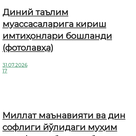
Диний таълим
муассасаларига кириш
имтиҳонлари бошланди
(фотолавҳа)
31.07.2026
17
Миллат маънавияти ва дин
софлиги йўлидаги муҳим