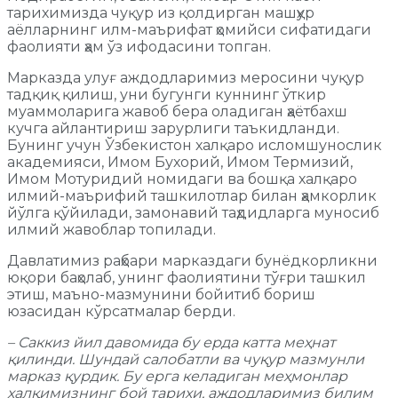
тарихимизда чуқур из қолдирган машҳур
аёлларнинг илм-маърифат ҳомийси сифатидаги
фаолияти ҳам ўз ифодасини топган.
Марказда улуғ аждодларимиз меросини чуқур
тадқиқ қилиш, уни бугунги куннинг ўткир
муаммоларига жавоб бера оладиган ҳаётбахш
кучга айлантириш зарурлиги таъкидланди.
Бунинг учун Ўзбекистон халқаро исломшунослик
академияси, Имом Бухорий, Имом Термизий,
Имом Мотуридий номидаги ва бошқа халқаро
илмий-маърифий ташкилотлар билан ҳамкорлик
йўлга қўйилади, замонавий таҳдидларга муносиб
илмий жавоблар топилади.
Давлатимиз раҳбари марказдаги бунёдкорликни
юқори баҳолаб, унинг фаолиятини тўғри ташкил
этиш, маъно-мазмунини бойитиб бориш
юзасидан кўрсатмалар берди.
– Саккиз йил давомида бу ерда катта меҳнат
қилинди. Шундай салобатли ва чуқур мазмунли
марказ қурдик. Бу ерга келадиган меҳмонлар
халқимизнинг бой тарихи, аждодларимиз билим