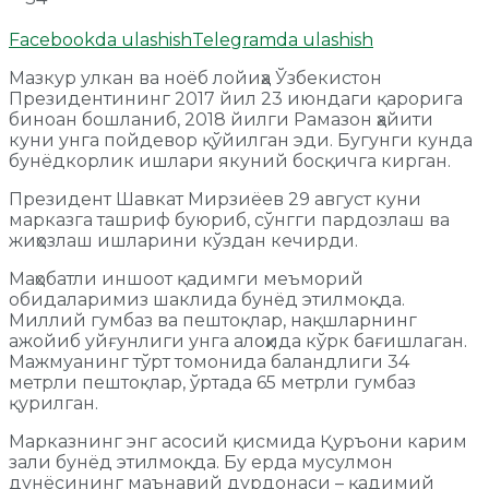
Facebookda ulashish
Telegramda ulashish
Мазкур улкан ва ноёб лойиҳа Ўзбекистон
Президентининг 2017 йил 23 июндаги қарорига
биноан бошланиб, 2018 йилги Рамазон ҳайити
куни унга пойдевор қўйилган эди. Бугунги кунда
бунёдкорлик ишлари якуний босқичга кирган.
Президент Шавкат Мирзиёев 29 август куни
марказга ташриф буюриб, сўнгги пардозлаш ва
жиҳозлаш ишларини кўздан кечирди.
Маҳобатли иншоот қадимги меъморий
обидаларимиз шаклида бунёд этилмоқда.
Миллий гумбаз ва пештоқлар, нақшларнинг
ажойиб уйғунлиги унга алоҳида кўрк бағишлаган.
Мажмуанинг тўрт томонида баландлиги 34
метрли пештоқлар, ўртада 65 метрли гумбаз
қурилган.
Марказнинг энг асосий қисмида Қуръони карим
зали бунёд этилмоқда. Бу ерда мусулмон
дунёсининг маънавий дурдонаси – қадимий