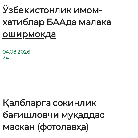
Ўзбекистонлик имом-
хатиблар БААда малака
оширмоқда
04.08.2026
24
Қалбларга сокинлик
бағишловчи муқаддас
маскан (фотолавҳа)