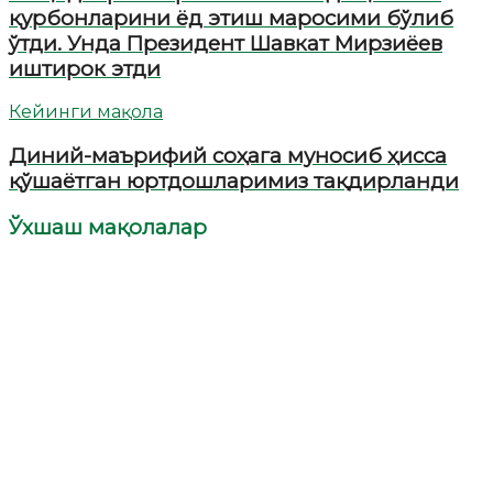
қурбонларини ёд этиш маросими бўлиб
ўтди. Унда Президент Шавкат Мирзиёев
иштирок этди
Кейинги мақола
Диний-маърифий соҳага муносиб ҳисса
қўшаётган юртдошларимиз тақдирланди
Ўхшаш мақолалар