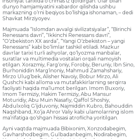
insoniyat tarixida o‘chmas iz qoldirgan. Ular bilan
dunyo hamjamiyatini xabardor qilishda ushbu
markazning o‘rni beqiyos bo‘lishiga ishonaman, – dedi
Shavkat Mirziyoyev.
Majmuada “Islomdan avvalgi sivilizatsiyalar”, “Birinchi
Renessans davri”, “Ikkinchi Renessans davri”,
“O‘zbekiston XX asrda”, “Yangi O‘zbekiston – yangi
Renessans” kabi bo‘limlar tashkil etiladi. Mazkur
davrlar tarixi turli ashyolar, qo‘lyozma manbalar,
suratlar va multimedia vositalari orqali namoyish
etilgan. Xorazmiy, Farg‘oniy, Forobiy, Beruniy, Ibn Sino,
Burhoniddin Marg‘inoniy, Mahmud Zamahshariy,
Mirzo Ulug‘bek, Alisher Navoiy, Bobur Mirzo, Ali
Qushchi kabi alloma va mutafakkirlarning serqirra
faoliyati haqida ma’lumot berilgan. Imom Buxoriy,
Imom Termiziy, Hakim Termiziy, Abu Mansur
Moturidiy, Abu Muin Nasafiy, Qaffol Shoshiy,
Abdulxoliq G‘ijduvoniy, Najmiddin Kubro, Bahouddin
Naqshband, Xo‘ja Ahror Valiy kabi ulamolarning islom
ma’rifatiga qo‘shgan hissasi atroflicha yoritilgan.
Ayni vaqtda majmuada Bibixonim, Xonzodabegim,
Gavharshodbegim, Gulbadanbegim, Nodirabegim,