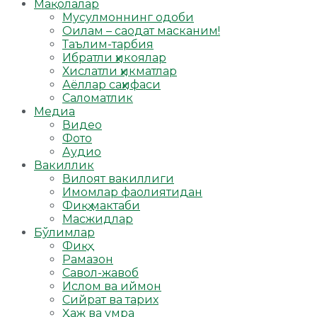
Мақолалар
Мусулмоннинг одоби
Оилам – саодат масканим!
Таълим-тарбия
Ибратли ҳикоялар
Хислатли ҳикматлар
Аёллар саҳифаси
Саломатлик
Медиа
Видео
Фото
Аудио
Вакиллик
Вилоят вакиллиги
Имомлар фаолиятидан
Фиқҳ мактаби
Масжидлар
Бўлимлар
Фиқҳ
Рамазон
Савол-жавоб
Ислом ва иймон
Сийрат ва тарих
Ҳаж ва умра