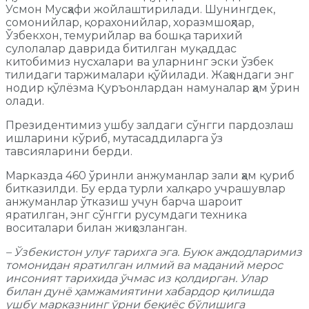
Усмон Мусҳафи жойлаштирилади. Шунингдек,
сомонийлар, қорахонийлар, хоразмшоҳлар,
Ўзбекхон, темурийлар ва бошқа тарихий
сулолалар даврида битилган муқаддас
китобимиз нусхалари ва уларнинг эски ўзбек
тилидаги таржималари қўйилади. Жаҳондаги энг
нодир қўлёзма Қуръонлардан намуналар ҳам ўрин
олади.
Президентимиз ушбу залдаги сўнгги пардозлаш
ишларини кўриб, мутасаддиларга ўз
тавсияларини берди.
Марказда 460 ўринли анжуманлар зали ҳам қуриб
битказилди. Бу ерда турли халқаро учрашувлар
анжуманлар ўтказиш учун барча шароит
яратилган, энг сўнгги русумдаги техника
воситалари билан жиҳозланган.
– Ўзбекистон улуғ тарихга эга. Буюк аждодларимиз
томонидан яратилган илмий ва маданий мерос
инсоният тарихида ўчмас из қолдирган. Улар
билан дунё ҳамжамиятини хабардор қилишда
ушбу марказнинг ўрни беқиёс бўлишига