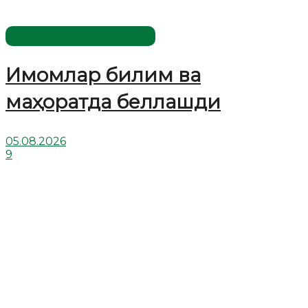
Имомлар фаолиятидан
Имомлар билим ва
маҳоратда беллашди
05.08.2026
9