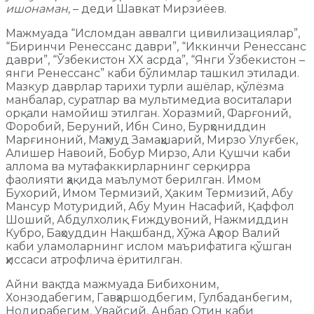
ишонаман,
– деди Шавкат Мирзиёев.
Мажмуада “Исломдан аввалги цивилизациялар”,
“Биринчи Ренессанс даври”, “Иккинчи Ренессанс
даври”, “Ўзбекистон XX асрда”, “Янги Ўзбекистон –
янги Ренессанс” каби бўлимлар ташкил этилади.
Мазкур даврлар тарихи турли ашёлар, қўлёзма
манбалар, суратлар ва мультимедиа воситалари
орқали намойиш этилган. Хоразмий, Фарғоний,
Форобий, Беруний, Ибн Сино, Бурҳониддин
Марғиноний, Маҳмуд Замаҳшарий, Мирзо Улуғбек,
Алишер Навоий, Бобур Мирзо, Али Қушчи каби
аллома ва мутафаккирларнинг серқирра
фаолияти ҳақида маълумот берилган. Имом
Бухорий, Имом Термизий, Ҳаким Термизий, Абу
Мансур Мотуридий, Абу Муин Насафий, Қаффол
Шоший, Абдулхолиқ Ғиждувоний, Нажмиддин
Кубро, Баҳоуддин Нақшбанд, Хўжа Аҳрор Валий
каби уламоларнинг ислом маърифатига қўшган
ҳиссаси атрофлича ёритилган.
Айни вақтда мажмуада Бибихоним,
Хонзодабегим, Гавҳаршодбегим, Гулбаданбегим,
Нодирабегим, Увайсий, Анбар Отин каби