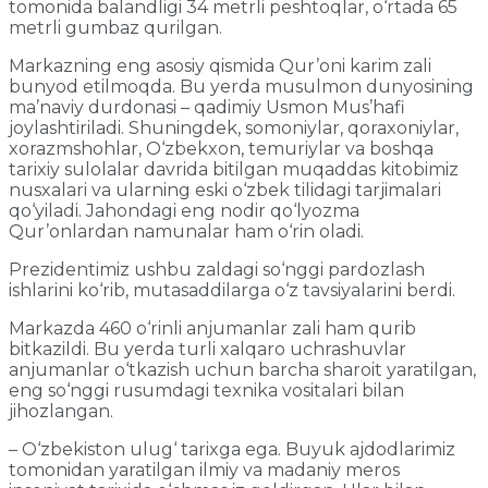
tomonida balandligi 34 metrli peshtoqlar, o‘rtada 65
metrli gumbaz qurilgan.
Markazning eng asosiy qismida Qur’oni karim zali
bunyod etilmoqda. Bu yerda musulmon dunyosining
ma’naviy durdonasi – qadimiy Usmon Mus’hafi
joylashtiriladi. Shuningdek, somoniylar, qoraxoniylar,
xorazmshohlar, O‘zbekxon, temuriylar va boshqa
tarixiy sulolalar davrida bitilgan muqaddas kitobimiz
nusxalari va ularning eski o‘zbek tilidagi tarjimalari
qo‘yiladi. Jahondagi eng nodir qo‘lyozma
Qur’onlardan namunalar ham o‘rin oladi.
Prezidentimiz ushbu zaldagi so‘nggi pardozlash
ishlarini ko‘rib, mutasaddilarga o‘z tavsiyalarini berdi.
Markazda 460 o‘rinli anjumanlar zali ham qurib
bitkazildi. Bu yerda turli xalqaro uchrashuvlar
anjumanlar o‘tkazish uchun barcha sharoit yaratilgan,
eng so‘nggi rusumdagi texnika vositalari bilan
jihozlangan.
– O‘zbekiston ulug‘ tarixga ega. Buyuk ajdodlarimiz
tomonidan yaratilgan ilmiy va madaniy meros