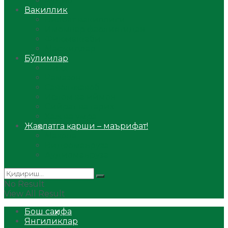
Аудио
Вакиллик
Вилоят вакиллиги
Имомлар фаолиятидан
Фиқҳ мактаби
Масжидлар
Бўлимлар
Фиқҳ
Рамазон
Савол-жавоб
Ислом ва иймон
Сийрат ва тарих
Ҳаж ва умра
Жаҳолатга қарши – маърифат!
Мақола
Видеомаъруза
Аудиомаъруза
No Result
View All Result
Бош саҳифа
Янгиликлар