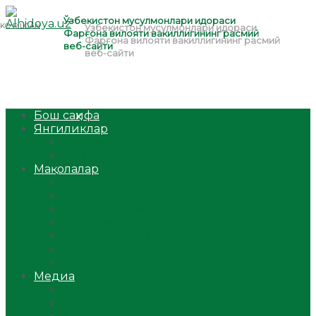
Бош саҳифа
Янгиликлар
Ўзбекистон
Жаҳон
Мақолалар
Мусулмоннинг одоби
Оилам – саодат масканим!
Таълим-тарбия
Ибратли ҳикоялар
Хислатли ҳикматлар
Аёллар саҳифаси
Саломатлик
Медиа
Видео
Фото