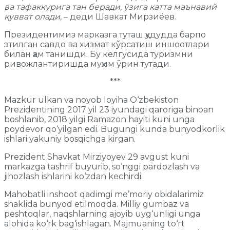
ва тафаккурига тан беради, ўзига катта маънавий
қувват олади,
– деди Шавкат Мирзиёев.
Президентимиз марказга туташ ҳудудда барпо
этилган савдо ва хизмат кўрсатиш иншоотлари
билан ҳам танишди. Бу келгусида туризмни
ривожлантиришда муҳим ўрин тутади.
***
Mazkur ulkan va noyob loyiha O‘zbekiston
Prezidentining 2017 yil 23 iyundagi qaroriga binoan
boshlanib, 2018 yilgi Ramazon hayiti kuni unga
poydevor qo‘yilgan edi. Bugungi kunda bunyodkorlik
ishlari yakuniy bosqichga kirgan.
Prezident Shavkat Mirziyoyev 29 avgust kuni
markazga tashrif buyurib, so‘nggi pardozlash va
jihozlash ishlarini ko‘zdan kechirdi.
Mahobatli inshoot qadimgi me’moriy obidalarimiz
shaklida bunyod etilmoqda. Milliy gumbaz va
peshtoqlar, naqshlarning ajoyib uyg‘unligi unga
alohida ko‘rk bag‘ishlagan. Majmuaning to‘rt