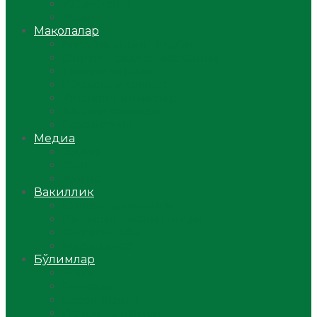
Ўзбекистон
Жаҳон
Мақолалар
Мусулмоннинг одоби
Оилам – саодат масканим!
Таълим-тарбия
Ибратли ҳикоялар
Хислатли ҳикматлар
Аёллар саҳифаси
Саломатлик
Медиа
Видео
Фото
Аудио
Вакиллик
Вилоят вакиллиги
Имомлар фаолиятидан
Фиқҳ мактаби
Масжидлар
Бўлимлар
Фиқҳ
Рамазон
Савол-жавоб
Ислом ва иймон