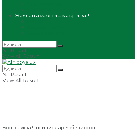
Сийрат ва тарих
Ҳаж ва умра
Жаҳолатга қарши – маърифат!
Мақола
Видеомаъруза
Аудиомаъруза
No Result
View All Result
No Result
View All Result
Бош саҳифа
Янгиликлар
Ўзбекистон