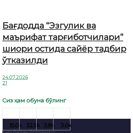
Бағдодда “Эзгулик ва
маърифат тарғиботчилари”
шиори остида сайёр тадбир
ўтказилди
24.07.2026
21
Сиз ҳам обуна бўлинг
Биз билан боғланиш: