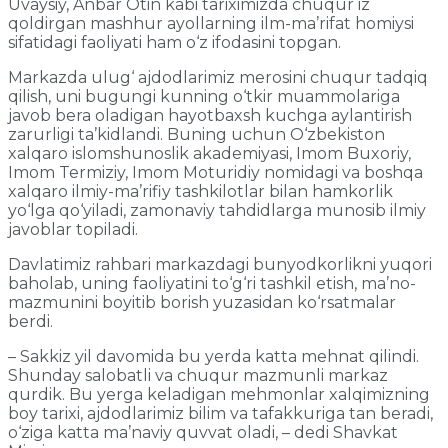
Uvaysiy, Anbar Otin kabi tariximizda chuqur iz
qoldirgan mashhur ayollarning ilm-ma’rifat homiysi
sifatidagi faoliyati ham o‘z ifodasini topgan.
Markazda ulug‘ ajdodlarimiz merosini chuqur tadqiq
qilish, uni bugungi kunning o‘tkir muammolariga
javob bera oladigan hayotbaxsh kuchga aylantirish
zarurligi ta’kidlandi. Buning uchun O‘zbekiston
xalqaro islomshunoslik akademiyasi, Imom Buxoriy,
Imom Termiziy, Imom Moturidiy nomidagi va boshqa
xalqaro ilmiy-ma’rifiy tashkilotlar bilan hamkorlik
yo‘lga qo‘yiladi, zamonaviy tahdidlarga munosib ilmiy
javoblar topiladi.
Davlatimiz rahbari markazdagi bunyodkorlikni yuqori
baholab, uning faoliyatini to‘g‘ri tashkil etish, ma’no-
mazmunini boyitib borish yuzasidan ko‘rsatmalar
berdi.
– Sakkiz yil davomida bu yerda katta mehnat qilindi.
Shunday salobatli va chuqur mazmunli markaz
qurdik. Bu yerga keladigan mehmonlar xalqimizning
boy tarixi, ajdodlarimiz bilim va tafakkuriga tan beradi,
o‘ziga katta ma’naviy quvvat oladi, – dedi Shavkat