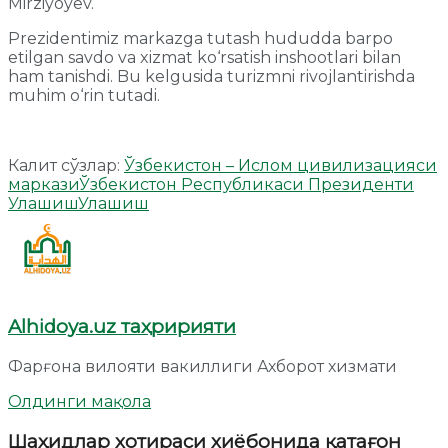
Mirziyoyev.
Prezidentimiz markazga tutash hududda barpo
etilgan savdo va xizmat ko‘rsatish inshootlari bilan
ham tanishdi. Bu kelgusida turizmni rivojlantirishda
muhim o‘rin tutadi.
Калит сўзлар:
Ўзбекистон – Ислом цивилизацияси
маркази
Ўзбекистон Республикаси Президенти
Улашиш
Улашиш
Alhidoya.uz таҳририяти
Фарғона вилояти вакиллиги Ахборот хизмати
Олдинги мақола
Шаҳидлар хотираси хиёбонида қатағон