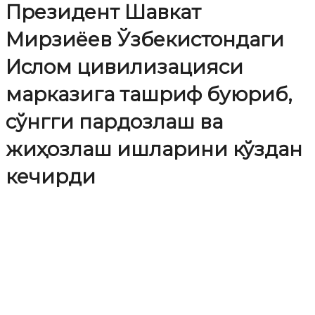
Президент Шавкат
Мирзиёев Ўзбекистондаги
Ислом цивилизацияси
марказига ташриф буюриб,
сўнгги пардозлаш ва
жиҳозлаш ишларини кўздан
кечирди