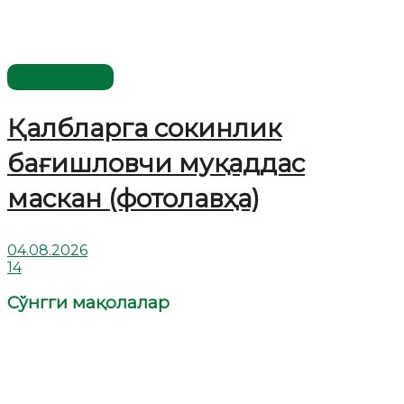
Ўзбекистон
Қалбларга сокинлик
бағишловчи муқаддас
маскан (фотолавҳа)
04.08.2026
14
Сўнгги мақолалар