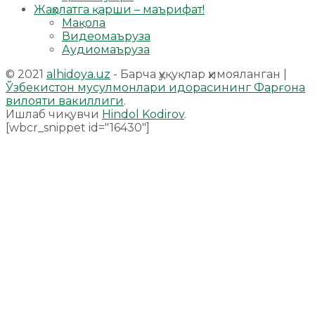
Жаҳолатга қарши – маърифат!
Мақола
Видеомаъруза
Аудиомаъруза
© 2021
alhidoya.uz
- Барча ҳуқуқлар ҳимояланган |
Ўзбекистон мусулмонлари идорасининг Фарғона
вилояти вакиллиги
.
Ишлаб чиқувчи
Hindol Kodirov
.
[wbcr_snippet id="16430"]