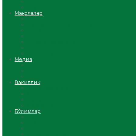
Ўзбекистон
Жаҳон
Мақолалар
Мусулмоннинг одоби
Оилам – саодат масканим!
Таълим-тарбия
Ибратли ҳикоялар
Хислатли ҳикматлар
Аёллар саҳифаси
Саломатлик
Медиа
Видео
Фото
Аудио
Вакиллик
Вилоят вакиллиги
Имомлар фаолиятидан
Фиқҳ мактаби
Масжидлар
Бўлимлар
Фиқҳ
Рамазон
Савол-жавоб
Ислом ва иймон