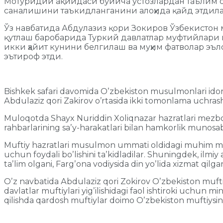
Мотуридий ақийдаси бўйича устозлардан таълим о
саналишини таъкидланганини алоҳида қайд этдила
Ўз навбатида Абдулазиз қори Зокиров Ўзбекисто
қутлаш баробарида Туркий давлатлар муфтийлари 
икки ҳайит кунини белгилаш ва муҳим фатволар 
эътироф этди.
Bishkek safari davomida Oʼzbekiston musulmonlari idorasi 
Аbdulaziz qori Zakirov oʼrtasida ikki tomonlama uchrash
Muloqotda Shayx Nuriddin Xoliqnazar hazratlari mezbonni
rahbarlarining saʼy-harakatlari bilan hamkorlik munosaba
Muftiy hazratlari musulmon ummati oldidagi muhim mas
uchun foydali boʼlishini taʼkidladilar. Shuningdek, il
taʼlim olgani, Fargʼona vodiysida din yoʼlida xizmat qilg
Oʼz navbatida Аbdulaziz qori Zokirov Oʼzbekiston mufti
davlatlar muftiylari yigʼilishidagi faol ishtiroki uchun 
qilishda qardosh muftiylar doimo Oʼzbekiston muftiysining