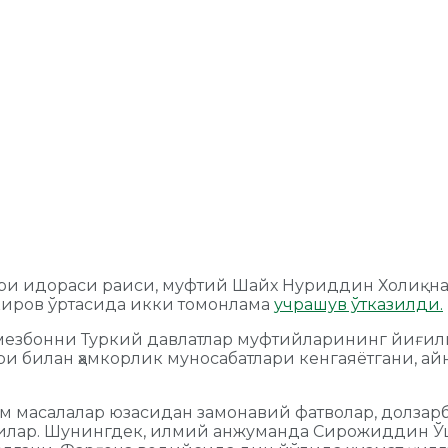
и идораси раиси, муфтий Шайх Нуриддин Холиқназ
киров ўртасида икки томонлама
учрашув ўтказилди.
 мезбонни Туркий давлатлар муфтийларининг йиғи
ари билан ҳамкорлик муносабатлари кенгаяётгани, ай
м масалалар юзасидан замонавий фатволар, долзарб
дилар. Шунингдек, илмий анжуманда Сирожиддин Ў