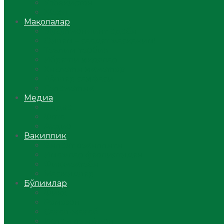
Ўзбекистон
Жаҳон
Мақолалар
Мусулмоннинг одоби
Оилам – саодат масканим!
Таълим-тарбия
Ибратли ҳикоялар
Хислатли ҳикматлар
Аёллар саҳифаси
Саломатлик
Медиа
Видео
Фото
Аудио
Вакиллик
Вилоят вакиллиги
Имомлар фаолиятидан
Фиқҳ мактаби
Масжидлар
Бўлимлар
Фиқҳ
Рамазон
Савол-жавоб
Ислом ва иймон