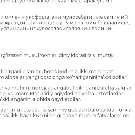
ни ва туркий халқлар учун муштарак уламо
ни билан мукофотлагани муносабати ила самимий
зҳор этди. Шунингдек, у Рамазон ойи бошланиши,
 муфтийсининг хулосаларига таянишларини
ʼiziston musulmonlari diniy idorasi raisi, muftiy
li oʼtgani bilan muborakbod etib, ikki mamlakat
 aloqalar yangi bosqichga koʼtarilganini taʼkidladilar.
r va muhim murojaatlar qabul qilingani barcha xalqlar
habi va Imom Moturidiy aqiydasi boʼyicha ustozlardan
ʼkidlanganini alohida qayd etdilar.
agani munosabati ila samimiy qutlash barobarida Turkiy
ishi, ikki hayit kunini belgilash va muhim fatvolar eʼlon