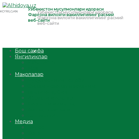
Бош саҳифа
Янгиликлар
Ўзбекистон
Жаҳон
Мақолалар
Мусулмоннинг одоби
Оилам – саодат масканим!
Таълим-тарбия
Ибратли ҳикоялар
Хислатли ҳикматлар
Аёллар саҳифаси
Саломатлик
Медиа
Видео
Фото