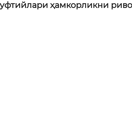
 муфтийлари ҳамкорликни ри