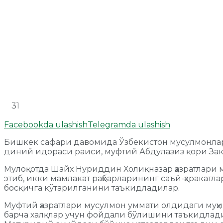
31
Facebookda ulashish
Telegramda ulashish
Бишкек сафари давомида Ўзбекистон мусулмонлар
диний идораси раиси, муфтий Абдулазиз қори За
Мулоқотда Шайх Нуриддин Холиқназар ҳазратлари
этиб, икки мамлакат раҳбарларининг саъй-ҳаракатл
босқичга кўтарилганини таъкидладилар.
Муфтий ҳазратлари мусулмон уммати олдидаги муҳи
барча халқлар учун фойдали бўлишини таъкидла