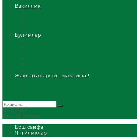
Аудио
Вакиллик
Вилоят вакиллиги
Имомлар фаолиятидан
Фиқҳ мактаби
Масжидлар
Бўлимлар
Фиқҳ
Рамазон
Савол-жавоб
Ислом ва иймон
Сийрат ва тарих
Ҳаж ва умра
Жаҳолатга қарши – маърифат!
Мақола
Видеомаъруза
Аудиомаъруза
No Result
View All Result
Бош саҳифа
Янгиликлар