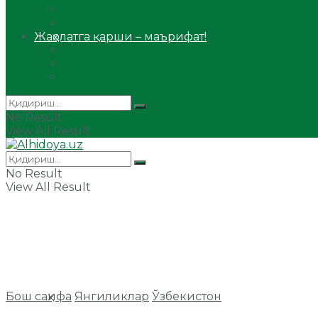
Сийрат ва тарих
Ҳаж ва умра
Жаҳолатга қарши – маърифат!
Мақола
Видеомаъруза
Аудиомаъруза
No Result
View All Result
No Result
View All Result
Бош саҳифа
Янгиликлар
Ўзбекистон