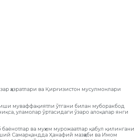
ар ҳазратлари ва Қирғизистон мусулмонлари
лиши муваффақиятли ўтгани билан муборакбод
ниқса, уламолар ўртасидаги ўзаро алоқалар янги
 баёнотлар ва муҳим мурожаатлар қабул қилингани
ший Самарқандда Ҳанафий мазҳаби ва Имом