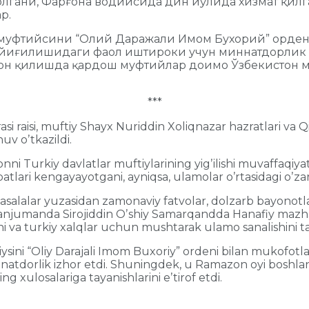
лгани, Фарғона водийсида дин йўлида хизмат қилга
р.
н муфтийсини “Олий Даражали Имом Бухорий” орде
йиғилишидаги фаол иштироки учун миннатдорлик и
эълон қилишда қардош муфтийлар доимо Ўзбекистон
***
raisi, muftiy Shayx Nuriddin Xoliqnazar hazratlari va Qirg
uv oʼtkazildi.
 Turkiy davlatlar muftiylarining yigʼilishi muvaffaqiyat
tlari kengayayotgani, ayniqsa, ulamolar oʼrtasidagi oʼzaro
alalar yuzasidan zamonaviy fatvolar, dolzarb bayonotla
miy anjumanda Sirojiddin Oʼshiy Samarqandda Hanafiy maz
ani va turkiy xalqlar uchun mushtarak ulamo sanalishini ta
ysini “Oliy Darajali Imom Buxoriy” ordeni bilan mukofotl
minnatdorlik izhor etdi. Shuningdek, u Ramazon oyi boshlan
 xulosalariga tayanishlarini eʼtirof etdi.