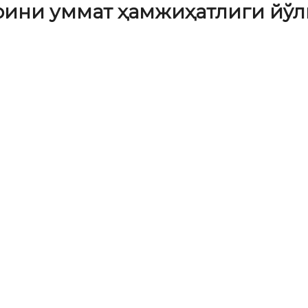
рини уммат ҳамжиҳатлиги йў