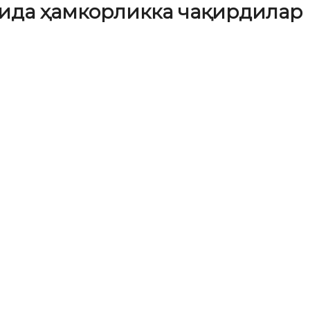
лида ҳамкорликка чақирдилар