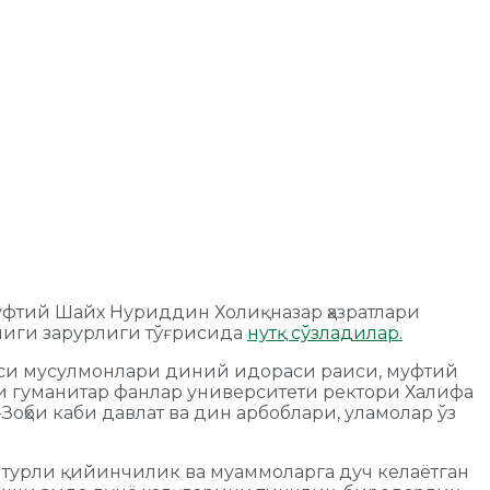
уфтий Шайх Нуриддин Холиқназар ҳазратлари
лиги зарурлиги тўғрисида
нутқ сўзладилар.
яси мусулмонлари диний идораси раиси, муфтий
и гуманитар фанлар университети ректори Халифа
ҳби каби давлат ва дин арбоблари, уламолар ўз
т турли қийинчилик ва муаммоларга дуч келаётган