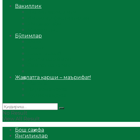
Аудио
Вакиллик
Вилоят вакиллиги
Имомлар фаолиятидан
Фиқҳ мактаби
Масжидлар
Бўлимлар
Фиқҳ
Рамазон
Савол-жавоб
Ислом ва иймон
Сийрат ва тарих
Ҳаж ва умра
Жаҳолатга қарши – маърифат!
Мақола
Видеомаъруза
Аудиомаъруза
No Result
View All Result
Бош саҳифа
Янгиликлар