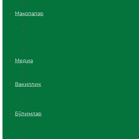
Ўзбекистон
Жаҳон
Мақолалар
Мусулмоннинг одоби
Оилам – саодат масканим!
Таълим-тарбия
Ибратли ҳикоялар
Хислатли ҳикматлар
Аёллар саҳифаси
Саломатлик
Медиа
Видео
Фото
Аудио
Вакиллик
Вилоят вакиллиги
Имомлар фаолиятидан
Фиқҳ мактаби
Масжидлар
Бўлимлар
Фиқҳ
Рамазон
Савол-жавоб
Ислом ва иймон