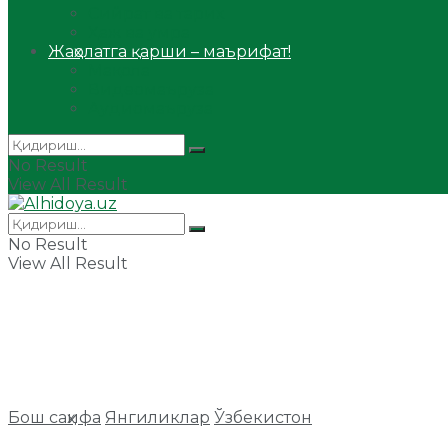
Сийрат ва тарих
Ҳаж ва умра
Жаҳолатга қарши – маърифат!
Мақола
Видеомаъруза
Аудиомаъруза
No Result
View All Result
No Result
View All Result
Бош саҳифа
Янгиликлар
Ўзбекистон