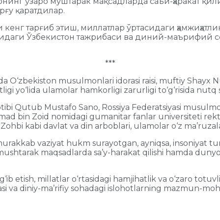
нинг ўзаро муштарак мақсадларда саъй-ҳаракат қил
рғу қаратдилар.
енг тарғиб этиш, миллатлар ўртасидаги ҳамжиҳатлик
идаги Ўзбекистон тажрибаси ва диний-маърифий со
***
a O‘zbekiston musulmonlari idorasi raisi, muftiy Shayx N
i yo‘lida ulamolar hamkorligi zarurligi to‘g‘risida nutq s
ibi Qutub Mustafo Sano, Rossiya Federatsiyasi musulmonlar
ad bin Zoid nomidagi gumanitar fanlar universiteti rekt
ohbi kabi davlat va din arboblari, ulamolar o‘z ma’ruzalari
rakkab vaziyat hukm surayotgan, ayniqsa, insoniyat tu
mushtarak maqsadlarda sa’y-harakat qilishi hamda dunyo xalq
‘ib etish, millatlar o‘rtasidagi hamjihatlik va o‘zaro tot
si va diniy-ma’rifiy sohadagi islohotlarning mazmun-mohiya