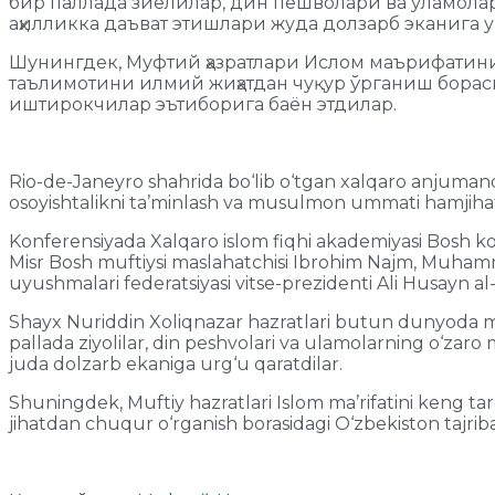
бир паллада зиёлилар, дин пешволари ва уламолар
аҳилликка даъват этишлари жуда долзарб эканига у
Шунингдек, Муфтий ҳазратлари Ислом маърифатини к
таълимотини илмий жиҳатдан чуқур ўрганиш борас
иштирокчилар эътиборига баён этдилар.
Rio-de-Janeyro shahrida bo‘lib o‘tgan xalqaro anjumand
osoyishtalikni ta’minlash va musulmon ummati hamjihatlig
Konferensiyada Xalqaro islom fiqhi akademiyasi Bosh kot
Misr Bosh muftiysi maslahatchisi Ibrohim Najm, Muhamm
uyushmalari federatsiyasi vitse-prezidenti Ali Husayn al-Z
Shayx Nuriddin Xoliqnazar hazratlari butun dunyoda mu
pallada ziyolilar, din peshvolari va ulamolarning o‘zaro 
juda dolzarb ekaniga urg‘u qaratdilar.
Shuningdek, Muftiy hazratlari Islom ma’rifatini keng targ
jihatdan chuqur o‘rganish borasidagi O‘zbekiston tajriba