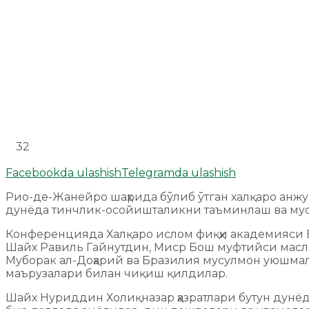
32
Facebookda ulashish
Telegramda ulashish
Рио-де-Жанейро шаҳрида бўлиб ўтган халқаро анж
дунёда тинчлик-осойишталикни таъминлаш ва мусу
Конференцияда Халқаро ислом фиқҳи академияси 
Шайх Равиль Гайнутдин, Миср Бош муфтийси масла
Муборак ал-Доҳарий ва Бразилия мусулмон уюшмал
маърузалари билан чиқиш қилдилар.
Шайх Нуриддин Холиқназар ҳазратлари бутун дунёда