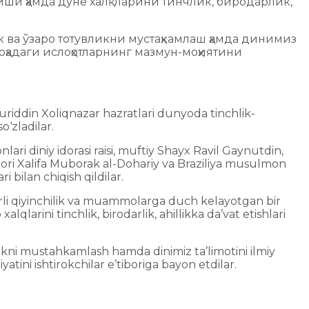
иши ҳамда дунё халқларини тинчлик, биродарлик,
 ва ўзаро тотувликни мустаҳкамлаш ҳамда динимиз
ҳадаги ислоҳотларнинг мазмун-моҳиятини
uriddin Xoliqnazar hazratlari dunyoda tinchlik-
o‘zladilar.
i diniy idorasi raisi, muftiy Shayx Ravil Gaynutdin,
ori Xalifa Muborak al-Dohariy va Braziliya musulmon
 bilan chiqish qildilar.
rli qiyinchilik va muammolarga duch kelayotgan bir
larini tinchlik, birodarlik, ahillikka da’vat etishlari
uvlikni mustahkamlash hamda dinimiz ta’limotini ilmiy
tini ishtirokchilar e’tiboriga bayon etdilar.