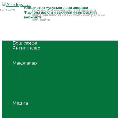
Бош саҳифа
Янгиликлар
Ўзбекистон
Жаҳон
Мақолалар
Мусулмоннинг одоби
Оилам – саодат масканим!
Таълим-тарбия
Ибратли ҳикоялар
Хислатли ҳикматлар
Аёллар саҳифаси
Саломатлик
Медиа
Видео
Фото