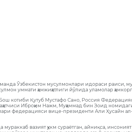
уманда Ўзбекистон мусулмонлари идораси раиси, м
лмон уммати ҳамжиҳатлиги йўлида уламолар ҳамкор
Бош котиби Қутуб Мустафо Сано, Россия Федераци
ҳатчиси Иброҳим Нажм, Муҳаммад бин Зоид номидаг
ари федерацияси вице-президенти Али Ҳусайн ал-Зо
 мураккаб вазият ҳукм сураётган, айниқса, инсония