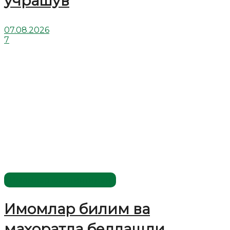
учрашув
07.08.2026
7
Имомлар фаолиятидан
Имомлар билим ва
маҳоратда беллашди