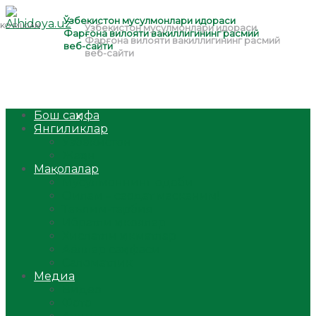
Бош саҳифа
Янгиликлар
Ўзбекистон
Жаҳон
Мақолалар
Мусулмоннинг одоби
Оилам – саодат масканим!
Таълим-тарбия
Ибратли ҳикоялар
Хислатли ҳикматлар
Аёллар саҳифаси
Саломатлик
Медиа
Видео
Фото