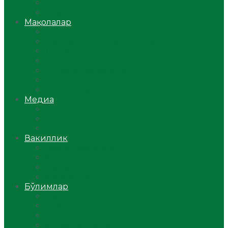
Ўзбекистон
Жаҳон
Мақолалар
Мусулмоннинг одоби
Оилам – саодат масканим!
Таълим-тарбия
Ибратли ҳикоялар
Хислатли ҳикматлар
Аёллар саҳифаси
Саломатлик
Медиа
Видео
Фото
Аудио
Вакиллик
Вилоят вакиллиги
Имомлар фаолиятидан
Фиқҳ мактаби
Масжидлар
Бўлимлар
Фиқҳ
Рамазон
Савол-жавоб
Ислом ва иймон