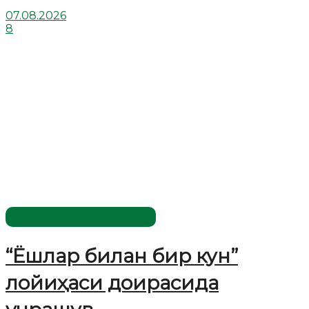
07.08.2026
8
Имомлар фаолиятидан
“Ёшлар билан бир кун”
лойиҳаси доирасида