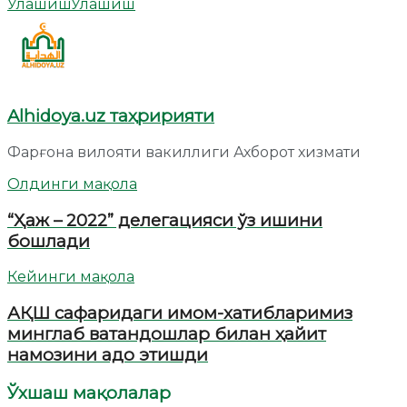
Улашиш
Улашиш
Alhidoya.uz таҳририяти
Фарғона вилояти вакиллиги Ахборот хизмати
Олдинги мақола
“Ҳаж – 2022” делегацияси ўз ишини
бошлади
Кейинги мақола
АҚШ сафаридаги имом-хатибларимиз
минглаб ватандошлар билан ҳайит
намозини адо этишди
Ўхшаш мақолалар