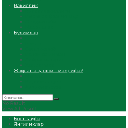
Аудио
Вакиллик
Вилоят вакиллиги
Имомлар фаолиятидан
Фиқҳ мактаби
Масжидлар
Бўлимлар
Фиқҳ
Рамазон
Савол-жавоб
Ислом ва иймон
Сийрат ва тарих
Ҳаж ва умра
Жаҳолатга қарши – маърифат!
Мақола
Видеомаъруза
Аудиомаъруза
No Result
View All Result
Бош саҳифа
Янгиликлар