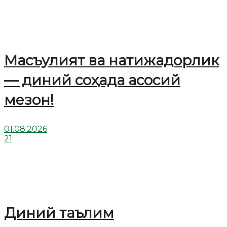
Масъулият ва натижадорлик
— диний соҳада асосий
мезон!
01.08.2026
21
Диний таълим