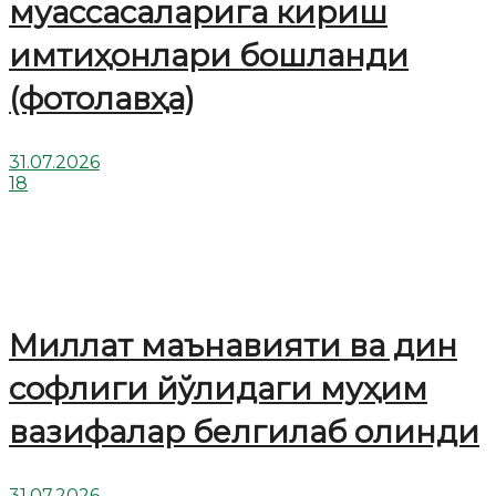
муассасаларига кириш
имтиҳонлари бошланди
(фотолавҳа)
31.07.2026
18
Миллат маънавияти ва дин
софлиги йўлидаги муҳим
вазифалар белгилаб олинди
31.07.2026