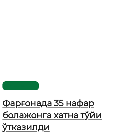
Ўзбекистон
Фарғонада 35 нафар
болажонга хатна тўйи
ўтказилди