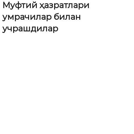
Муфтий ҳазратлари
умрачилар билан
учрашдилар