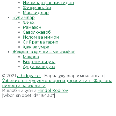
Имомлар фаолиятидан
Фиқҳ мактаби
Масжидлар
Бўлимлар
Фиқҳ
Рамазон
Савол-жавоб
Ислом ва иймон
Сийрат ва тарих
Ҳаж ва умра
Жаҳолатга қарши – маърифат!
Мақола
Видеомаъруза
Аудиомаъруза
© 2021
alhidoya.uz
- Барча ҳуқуқлар ҳимояланган |
Ўзбекистон мусулмонлари идорасининг Фарғона
вилояти вакиллиги
.
Ишлаб чиқувчи
Hindol Kodirov
.
[wbcr_snippet id="16430"]