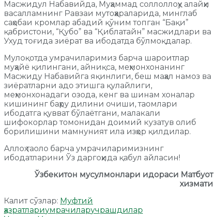
Масжидул Набавийда, Муҳаммад соллоллоҳу алайҳи
васалламнинг Равзаи мутоҳҳараларида, минглаб
саҳобаи кромлар абадий қўним топган “Бақи”
қабристони, “Қубо” ва “Қиблатайн” масжидлари ва
Ухуд тоғида зиёрат ва ибодатда бўлмоқдалар.
Мулоқотда умрачиларимиз барча шароитлар
муҳайё қилингани, айниқса, меҳмонхонанинг
Масжиду Набавийга яқинлиги, беш маҳал намоз ва
зиёратларни адо этишга қулайлиги,
меҳмонхонадаги озода, кенг ва шинам хоналар
кишининг баҳру дилини очиши, таомлари
ибодатга қувват бўлаётгани, малакали
шифокорлар томонидан доимий кузатув олиб
борилишини мамнуният ила изҳор қилдилар.
Аллоҳ таоло барча умрачиларимизнинг
ибодатларини Ўз даргоҳида қабул айласин!
Ўзбекитон мусулмонлари идораси Матбуот
хизмати
Калит сўзлар:
Муфтий
ҳазратлари
умрачилар
учрашдилар