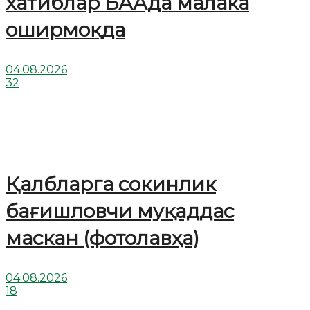
хатиблар БААда малака
оширмоқда
04.08.2026
32
Қалбларга сокинлик
бағишловчи муқаддас
маскан (фотолавҳа)
04.08.2026
18