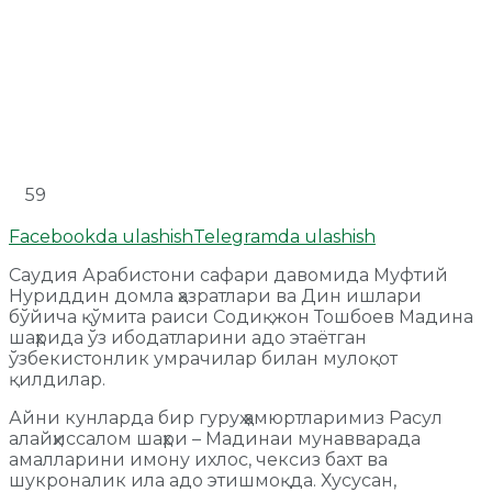
59
Facebookda ulashish
Telegramda ulashish
Саудия Арабистони сафари давомида Муфтий
Нуриддин домла ҳазратлари ва Дин ишлари
бўйича қўмита раиси Содиқжон Тошбоев Мадина
шаҳрида ўз ибодатларини адо этаётган
ўзбекистонлик умрачилар билан мулоқот
қилдилар.
Айни кунларда бир гуруҳ ҳамюртларимиз Расул
алайҳиссалом шаҳри – Мадинаи мунавварада
амалларини имону ихлос, чексиз бахт ва
шукроналик ила адо этишмоқда. Хусусан,