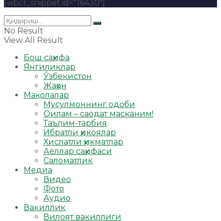
[wbcr_snippet id="16430"]
No Result
View All Result
Бош саҳифа
Янгиликлар
Ўзбекистон
Жаҳон
Мақолалар
Мусулмоннинг одоби
Оилам – саодат масканим!
Таълим-тарбия
Ибратли ҳикоялар
Хислатли ҳикматлар
Аёллар саҳифаси
Саломатлик
Медиа
Видео
Фото
Аудио
Вакиллик
Вилоят вакиллиги