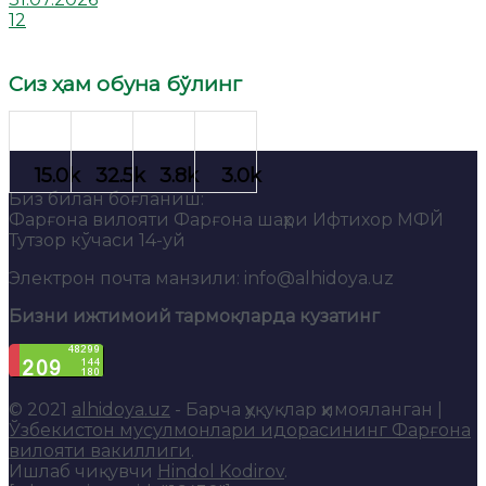
12
Сиз ҳам обуна бўлинг
Биз билан боғланиш:
Фарғона вилояти Фарғона шаҳри Ифтихор МФЙ
Тутзор кўчаси 14-уй
Электрон почта манзили: info@alhidoya.uz
Бизни ижтимоий тармоқларда кузатинг
© 2021
alhidoya.uz
- Барча ҳуқуқлар ҳимояланган |
Ўзбекистон мусулмонлари идорасининг Фарғона
вилояти вакиллиги
.
Ишлаб чиқувчи
Hindol Kodirov
.