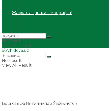
Сийрат ва тарих
Ҳаж ва умра
Жаҳолатга қарши – маърифат!
Мақола
Видеомаъруза
Аудиомаъруза
No Result
View All Result
No Result
View All Result
Бош саҳифа
Янгиликлар
Ўзбекистон