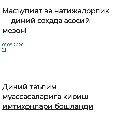
Масъулият ва натижадорлик
— диний соҳада асосий
мезон!
01.08.2026
21
Диний таълим
муассасаларига кириш
имтиҳонлари бошланди