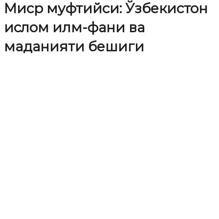
Миср муфтийси: Ўзбекистон
ислом илм-фани ва
маданияти бешиги