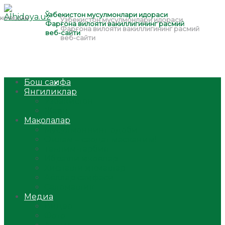
Бош саҳифа
Янгиликлар
Ўзбекистон
Жаҳон
Мақолалар
Мусулмоннинг одоби
Оилам – саодат масканим!
Таълим-тарбия
Ибратли ҳикоялар
Хислатли ҳикматлар
Аёллар саҳифаси
Саломатлик
Медиа
Видео
Фото