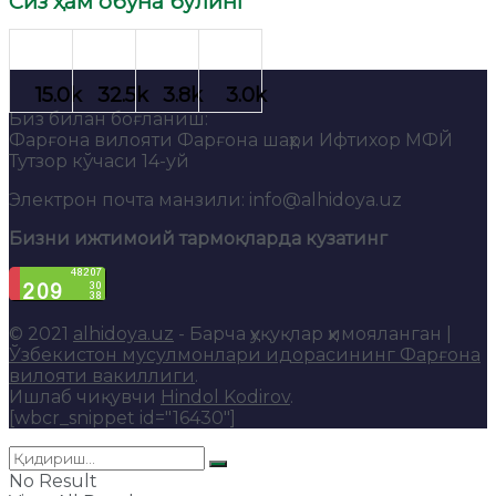
Сиз ҳам обуна бўлинг
Биз билан боғланиш:
Фарғона вилояти Фарғона шаҳри Ифтихор МФЙ
Тутзор кўчаси 14-уй
Электрон почта манзили: info@alhidoya.uz
Бизни ижтимоий тармоқларда кузатинг
© 2021
alhidoya.uz
- Барча ҳуқуқлар ҳимояланган |
Ўзбекистон мусулмонлари идорасининг Фарғона
вилояти вакиллиги
.
Ишлаб чиқувчи
Hindol Kodirov
.
[wbcr_snippet id="16430"]
No Result