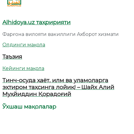
Alhidoya.uz таҳририяти
Фарғона вилояти вакиллиги Ахборот хизмати
Олдинги мақола
Таъзия
Кейинги мақола
Тинч-осуда ҳаёт, илм ва уламоларга
эҳтиром таҳсинга лойиқ! – Шайх Алий
Муҳйиддин Қорадоғий
Ўхшаш мақолалар