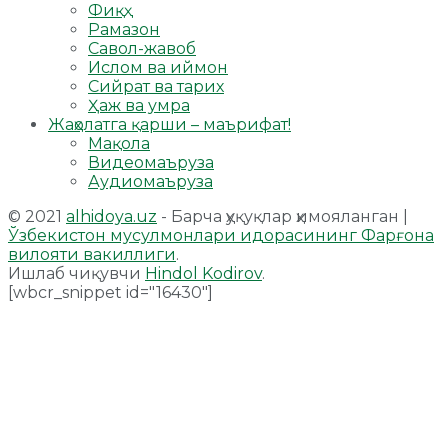
Фиқҳ
Рамазон
Савол-жавоб
Ислом ва иймон
Сийрат ва тарих
Ҳаж ва умра
Жаҳолатга қарши – маърифат!
Мақола
Видеомаъруза
Аудиомаъруза
© 2021
alhidoya.uz
- Барча ҳуқуқлар ҳимояланган |
Ўзбекистон мусулмонлари идорасининг Фарғона
вилояти вакиллиги
.
Ишлаб чиқувчи
Hindol Kodirov
.
[wbcr_snippet id="16430"]