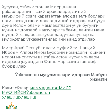
Хусусан, Ўзбекистон ва Миср давлат
раҳбарларининг саъй-ҳаракатлари, диний-
маърифий соҳага қаратаётган алоҳида эътиборлари
натижасида икки давлат диний идоралари бутун
дунё Ислом олами мамлакатлари учун бугунги
куннинг долзарб мавзуларига бағишланган мана
шундай халқаро анжуманлар, учрашувлар ва
мулоқотлар ўтказаётганларини қайд этдилар.
Миср Араб Республикаси муфтийси Шавқий
Иброҳим Аллом Имом Бухорий номидаги Тошкент
ислом институти ва Ўзбекистон мусулмонлари
идораси ҳузуридаги Фатво марказига ташриф
буюрдилар.
Ўзбекистон мусулмонлари идораси Матбуот
хизмати
Калит сўзлар:
илм
маданият
МИСР
МУФТИЙСИ
Ўзбекистон
Улашиш
Улашиш