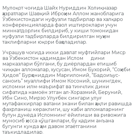
Мулоқот чоғида Шайх Нуриддин Холиқназар
ҳазратлари Шавқий Иброҳим Аллом жанобларига
Ўзбекистондаги нуфузли тадбирлар ва халқаро
конференцияларда фаол иштироклари учун
миннатдорлик билдириб, у киши томонидан
нуфузли тадбирларда билдирилган муҳим
таклифларни юқори баҳоладилар.
Учрашув чоғида икки давлат муфтийлари Миср
ва Ўзбекистон қадимдан Ислом
дини
марказлари бўлгани, бу диёрлардан етишиб
чиққан алломалар, хусусан, Имом Бухорий, “Соҳиби
Ҳидоя” Бурҳониддин Марғилоний, “Бадоиъус-
саноиъ” муаллифи Имом Косоний, шунингдек,
исломни илм-маърифат ва тинчлик дини
сифатида намоён этган ал-Хоразмий, Беруний,
Ибн Сино, Мирзо Улуғбек сингари улуғ
мутафаккирлар ватани экани билан ҳақли равишда
фахрланиш кераклиги, шу каби алломаларнинг
бутун дунёда Исломнинг ёйилиши ва ривожига
муносиб ҳисса қўшганлари, бу қадим анъана
бугунги кунда ҳам давом этаётганини
таъкидладилар.