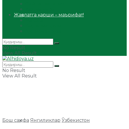
Сийрат ва тарих
Ҳаж ва умра
Жаҳолатга қарши – маърифат!
Мақола
Видеомаъруза
Аудиомаъруза
No Result
View All Result
No Result
View All Result
Бош саҳифа
Янгиликлар
Ўзбекистон