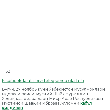
52
Facebookda ulashish
Telegramda ulashish
Бугун, 27 ноябрь куни Ўзбекистон мусулмонлари
идораси раиси, муфтий Шайх Нуриддин
Холиқназар ҳазратлари Миср Араб Республикаси
муфтийси Шавқий Иброҳим Алломни
қабул
қилдилар
.