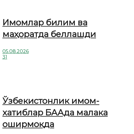
Имомлар билим ва
маҳоратда беллашди
05.08.2026
31
Ўзбекистонлик имом-
хатиблар БААда малака
оширмоқда