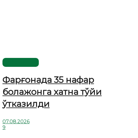
Ўзбекистон
Фарғонада 35 нафар
болажонга хатна тўйи
ўтказилди
07.08.2026
9