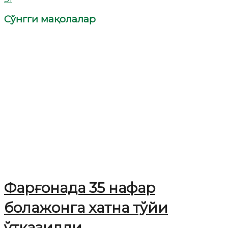
Сўнгги мақолалар
Фарғонада 35 нафар
болажонга хатна тўйи
ўтказилди