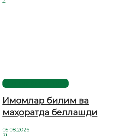
7
Имомлар фаолиятидан
Имомлар билим ва
маҳоратда беллашди
05.08.2026
31