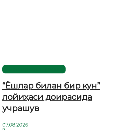
Имомлар фаолиятидан
“Ёшлар билан бир кун”
лойиҳаси доирасида
учрашув
07.08.2026