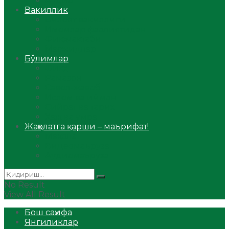
Аудио
Вакиллик
Вилоят вакиллиги
Имомлар фаолиятидан
Фиқҳ мактаби
Масжидлар
Бўлимлар
Фиқҳ
Рамазон
Савол-жавоб
Ислом ва иймон
Сийрат ва тарих
Ҳаж ва умра
Жаҳолатга қарши – маърифат!
Мақола
Видеомаъруза
Аудиомаъруза
No Result
View All Result
Бош саҳифа
Янгиликлар