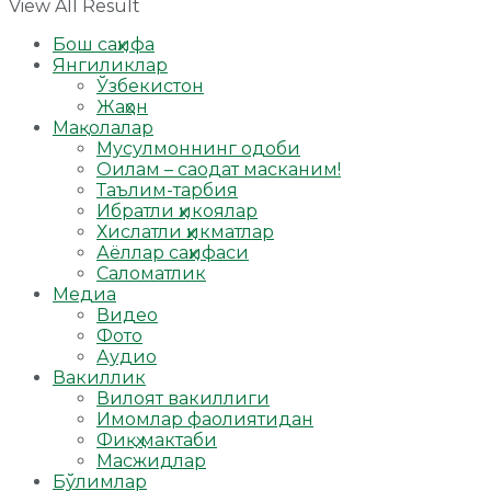
View All Result
Бош саҳифа
Янгиликлар
Ўзбекистон
Жаҳон
Мақолалар
Мусулмоннинг одоби
Оилам – саодат масканим!
Таълим-тарбия
Ибратли ҳикоялар
Хислатли ҳикматлар
Аёллар саҳифаси
Саломатлик
Медиа
Видео
Фото
Аудио
Вакиллик
Вилоят вакиллиги
Имомлар фаолиятидан
Фиқҳ мактаби
Масжидлар
Бўлимлар