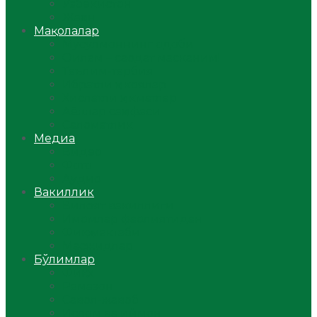
Ўзбекистон
Жаҳон
Мақолалар
Мусулмоннинг одоби
Оилам – саодат масканим!
Таълим-тарбия
Ибратли ҳикоялар
Хислатли ҳикматлар
Аёллар саҳифаси
Саломатлик
Медиа
Видео
Фото
Аудио
Вакиллик
Вилоят вакиллиги
Имомлар фаолиятидан
Фиқҳ мактаби
Масжидлар
Бўлимлар
Фиқҳ
Рамазон
Савол-жавоб
Ислом ва иймон