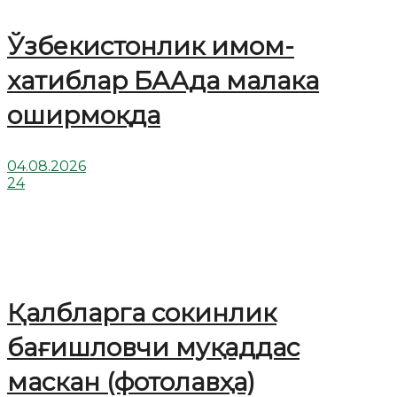
Ўзбекистонлик имом-
хатиблар БААда малака
оширмоқда
04.08.2026
24
Қалбларга сокинлик
бағишловчи муқаддас
маскан (фотолавҳа)