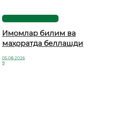
Имомлар фаолиятидан
Имомлар билим ва
маҳоратда беллашди
05.08.2026
9