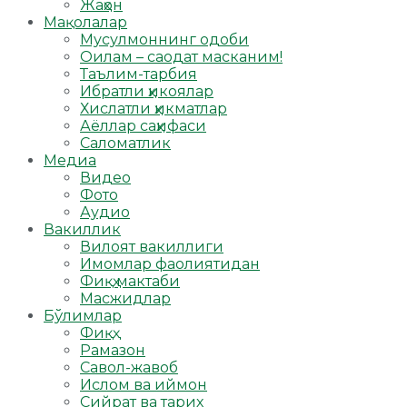
Жаҳон
Мақолалар
Мусулмоннинг одоби
Оилам – саодат масканим!
Таълим-тарбия
Ибратли ҳикоялар
Хислатли ҳикматлар
Аёллар саҳифаси
Саломатлик
Медиа
Видео
Фото
Аудио
Вакиллик
Вилоят вакиллиги
Имомлар фаолиятидан
Фиқҳ мактаби
Масжидлар
Бўлимлар
Фиқҳ
Рамазон
Савол-жавоб
Ислом ва иймон
Сийрат ва тарих