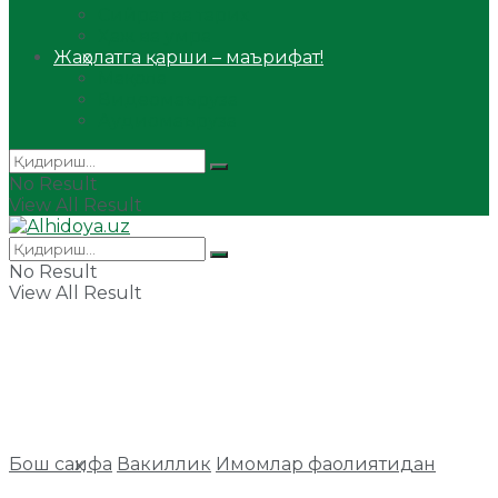
Сийрат ва тарих
Ҳаж ва умра
Жаҳолатга қарши – маърифат!
Мақола
Видеомаъруза
Аудиомаъруза
No Result
View All Result
No Result
View All Result
Бош саҳифа
Вакиллик
Имомлар фаолиятидан