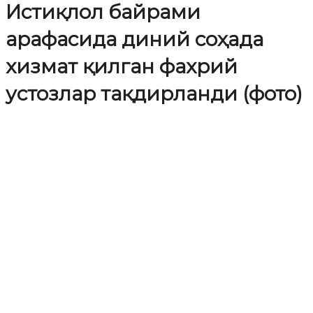
Истиқлол байрами
арафасида диний соҳада
хизмат қилган фахрий
устозлар тақдирланди (фото)