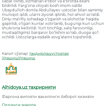
xabar olinib, xizmatlari e’tibor va e’tirofda ekani
bildirildi. Farg‘ona viloyati bosh imom-xatibi
Ubaydulloh domla Abdullayev ustozlar bilan samimiy
muloqot qildi, ularni ziyorat qilinib, hol-ahvol so‘raldi.
Diniy-ma’rifiy sohadagi o‘zgarish va islohotlar haqida
gapirildi, o‘tgan kunlar xotirlanib, bugungi kun uchun
shukrona keltirildi. Yurt tinchligi, xalq farovonligi,
mustaqilligimiz barqaror bo‘lishini so‘rab, duoga qo‘l
ochildi. Ustozlarga esdalik sovg‘alarini topshirildi.
Калит сўзлар:
тақдирлаш
устозлар
Улашиш
Улашиш
Alhidoya.uz таҳририяти
Фарғона вилояти вакиллиги Ахборот хизмати
Олдинги мақола