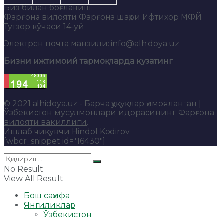
Биз билан боғланиш:
Фарғона вилояти Фарғона шаҳри Ифтихор МФЙ
Тутзор кўчаси 14-уй
Электрон почта манзили: info@alhidoya.uz
Бизни ижтимоий тармоқларда кузатинг
© 2021
alhidoya.uz
- Барча ҳуқуқлар ҳимояланган |
Ўзбекистон мусулмонлари идорасининг Фарғона
вилояти вакиллиги
.
Ишлаб чиқувчи
Hindol Kodirov
.
[wbcr_snippet id="16430"]
No Result
View All Result
Бош саҳифа
Янгиликлар
Ўзбекистон