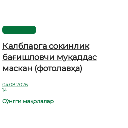
Ўзбекистон
Қалбларга сокинлик
бағишловчи муқаддас
маскан (фотолавҳа)
04.08.2026
14
Сўнгги мақолалар