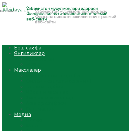
Бош саҳифа
Янгиликлар
Ўзбекистон
Жаҳон
Мақолалар
Мусулмоннинг одоби
Оилам – саодат масканим!
Таълим-тарбия
Ибратли ҳикоялар
Хислатли ҳикматлар
Аёллар саҳифаси
Саломатлик
Медиа
Видео
Фото