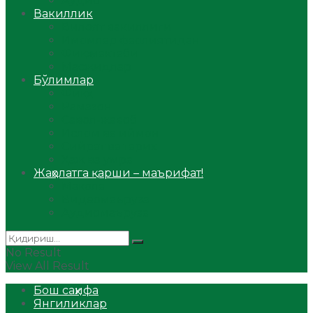
Аудио
Вакиллик
Вилоят вакиллиги
Имомлар фаолиятидан
Фиқҳ мактаби
Масжидлар
Бўлимлар
Фиқҳ
Рамазон
Савол-жавоб
Ислом ва иймон
Сийрат ва тарих
Ҳаж ва умра
Жаҳолатга қарши – маърифат!
Мақола
Видеомаъруза
Аудиомаъруза
No Result
View All Result
Бош саҳифа
Янгиликлар