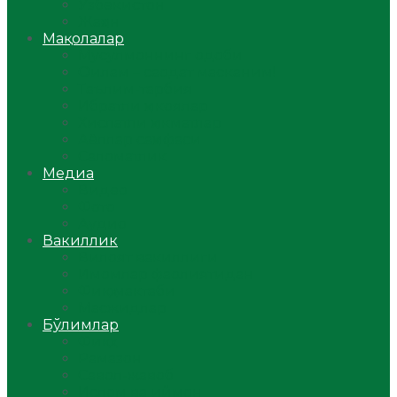
Ўзбекистон
Жаҳон
Мақолалар
Мусулмоннинг одоби
Оилам – саодат масканим!
Таълим-тарбия
Ибратли ҳикоялар
Хислатли ҳикматлар
Аёллар саҳифаси
Саломатлик
Медиа
Видео
Фото
Аудио
Вакиллик
Вилоят вакиллиги
Имомлар фаолиятидан
Фиқҳ мактаби
Масжидлар
Бўлимлар
Фиқҳ
Рамазон
Савол-жавоб
Ислом ва иймон