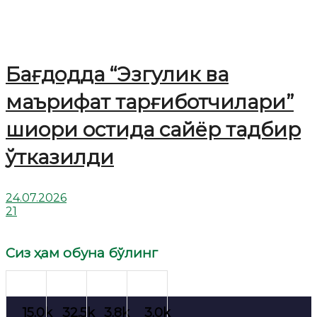
Бағдодда “Эзгулик ва
маърифат тарғиботчилари”
шиори остида сайёр тадбир
ўтказилди
24.07.2026
21
Сиз ҳам обуна бўлинг