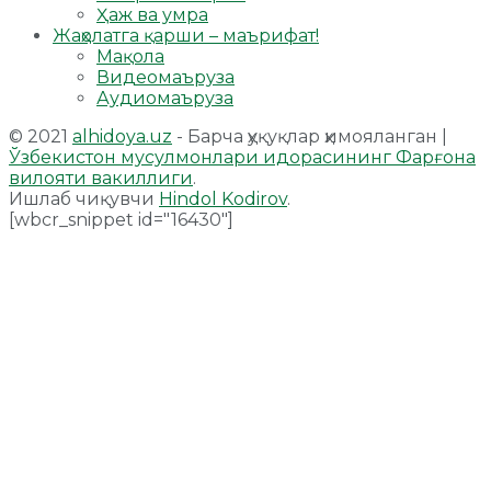
Ҳаж ва умра
Жаҳолатга қарши – маърифат!
Мақола
Видеомаъруза
Аудиомаъруза
© 2021
alhidoya.uz
- Барча ҳуқуқлар ҳимояланган |
Ўзбекистон мусулмонлари идорасининг Фарғона
вилояти вакиллиги
.
Ишлаб чиқувчи
Hindol Kodirov
.
[wbcr_snippet id="16430"]