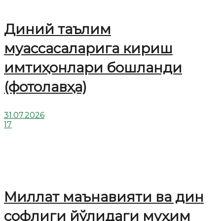
Диний таълим
муассасаларига кириш
имтиҳонлари бошланди
(фотолавҳа)
31.07.2026
17
Миллат маънавияти ва дин
софлиги йўлидаги муҳим