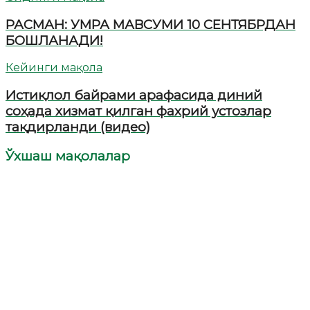
РАСМАН: УМРА МАВСУМИ 10 СЕНТЯБРДАН
БОШЛАНАДИ!
Кейинги мақола
Истиқлол байрами арафасида диний
соҳада хизмат қилган фахрий устозлар
тақдирланди (видео)
Ўхшаш мақолалар