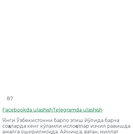
87
Facebookda ulashish
Telegramda ulashish
Янги Ўзбекистонни барпо этиш йўлида барча
соҳаларда кенг кўламли ислоҳотлар изчил равишда
амалга оширилмоқда. Айниқса, ватан, миллат