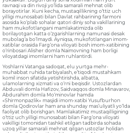
ravnaqi va din rivoji yo‘lida samarali mehnat olib
borayotirlar. Kuni kecha, mustaqillikning o‘ttiz uch
yilligi munosabati bilan Davlat rahbarining farmoni
asosida ko‘plab sohalar qatori diniy soha vakillarining
ham mukofotlangani mamlakatimizda olib
borilayotgan katta o‘zgarishlarning namunasi desak
mubolag‘a bo‘lmaydi. Ayniqsa, mukofotlangan imom-
xatiblar orasida Farg‘ona viloyati bosh imom-xatibining
o‘rinbosari Alisher domla Naimovning ham borligi
viloyatdagi imomlarni ham ruhlantirdi.
Yoshlarni Vatanga sadoqat, elu yurtga mehr-
muhabbat ruhida tarbiyalash, e’tiqodi mustahkam
komil inson sifatida yetishtirishda, albatta,
ulamolarning xizmati va o‘rni beqisdir. Ustozlardan
Abduvali domla Hafizov, Saidvaqqos domla Minavarov,
Abdurahim domla Mo‘minovlar hamda
«Shirmonpazlik» masjidi imom-xatibi Yusufburhon
domla Qodirovlar ham ana shunday mas’uliyatli yo‘lda
faoliyat olib borishgan. Mamlakatimiz mustaqilligining
o‘ttiz uch yilligi munosabati bilan Farg‘ona viloyati
vakilligi tomonidan tashkil etilgan tadbirda sohada
uzoq yillar samarali mehnat qilgan ustozlar holidan