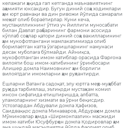
келажаги ҳақида гап кетганда маънавиятнинг
аҳамияти юксакдир. Бугун диний соҳа ходимлари
ҳам юрт равнақи ва дин ривожи йўлида самарали
меҳнат олиб бораётирлар. Куни кеча,
мустақилликнинг ўттиз уч йиллиги муносабати
билан Давлат раҳбарининг фармони асосида
кўплаб соҳалар қатори диний соҳа вакилларининг
ҳам мукофотлангани мамлакатимизда олиб
борилаётган катта ўзгаришларнинг намунаси
десак муболаға бўлмайди. Айниқса,
мукофотланган имом-хатиблар орасида Фарғона
вилояти бош имом-хатибининг ўринбосари
Алишер домла Наимовнинг ҳам борлиги
вилоятдаги имомларни ҳам руҳлантирди.
Ёшларни Ватанга садоқат, элу юртга меҳр-муҳаббат
руҳида тарбиялаш, эътиқоди мустаҳкам комил
инсон сифатида етиштиришда, албатта,
уламоларнинг хизмати ва ўрни беқисдир.
Устозлардан Абдували домла Ҳафизов,
Саидваққос домла Минаваров, Абдураҳим домла
Мўминовлар ҳамда «Ширмонпазлик» масжиди
имом-хатиби Юсуфбурҳон домла Қодировлар ҳам
ана шундай масъулиятли йўлда фаолият олиб