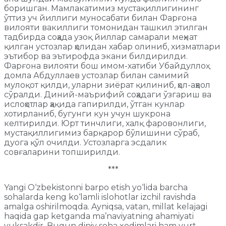
боришган. Мамлакатимиз мустақиллигининг
ўттиз уч йиллиги муносабати билан Фарғона
вилояти вакиллиги томонидан ташкил этилган
тадбирда соҳада узоқ йиллар самарали меҳнат
қилган устозлар ҳолидан хабар олиниб, хизматлари
эътибор ва эътирофда экани билдирилди.
Фарғона вилояти бош имом-хатиби Убайдуллоҳ
домла Абдуллаев устозлар билан самимий
мулоқот қилди, уларни зиёрат қилиниб, ҳол-аҳвол
сўралди. Диний-маърифий соҳадаги ўзгариш ва
ислоҳотлар ҳақида гапирилди, ўтган кунлар
хотирланиб, бугунги кун учун шукрона
келтирилди. Юрт тинчлиги, халқ фаровонлиги,
мустақиллигимиз барқарор бўлишини сўраб,
дуога қўл очилди. Устозларга эсдалик
совғаларини топширилди.
***
Yangi O‘zbekistonni barpo etish yo‘lida barcha
sohalarda keng ko‘lamli islohotlar izchil ravishda
amalga oshirilmoqda. Ayniqsa, vatan, millat kelajagi
haqida gap ketganda ma’naviyatning ahamiyati
yuksakdir. Bugun diniy soha xodimlari ham yurt