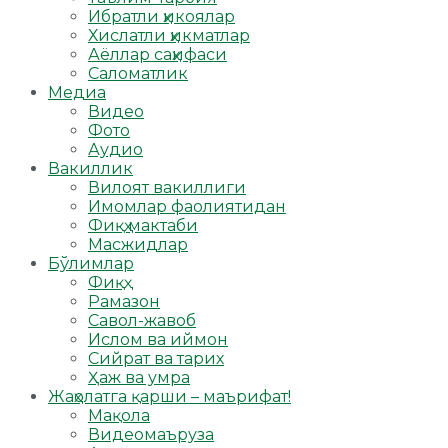
Ибратли ҳикоялар
Хислатли ҳикматлар
Аёллар саҳифаси
Саломатлик
Медиа
Видео
Фото
Аудио
Вакиллик
Вилоят вакиллиги
Имомлар фаолиятидан
Фиқҳ мактаби
Масжидлар
Бўлимлар
Фиқҳ
Рамазон
Савол-жавоб
Ислом ва иймон
Сийрат ва тарих
Ҳаж ва умра
Жаҳолатга қарши – маърифат!
Мақола
Видеомаъруза