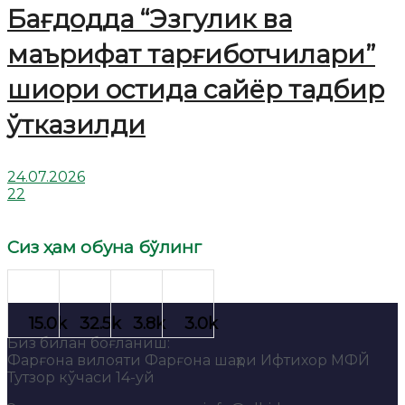
Бағдодда “Эзгулик ва
маърифат тарғиботчилари”
шиори остида сайёр тадбир
ўтказилди
24.07.2026
22
Сиз ҳам обуна бўлинг
Биз билан боғланиш:
Фарғона вилояти Фарғона шаҳри Ифтихор МФЙ
Тутзор кўчаси 14-уй