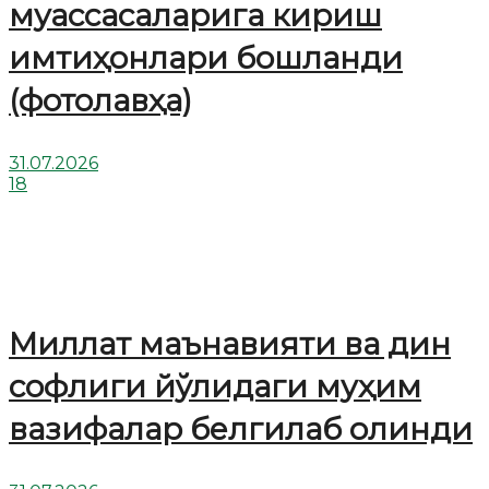
муассасаларига кириш
имтиҳонлари бошланди
(фотолавҳа)
31.07.2026
18
Миллат маънавияти ва дин
софлиги йўлидаги муҳим
вазифалар белгилаб олинди