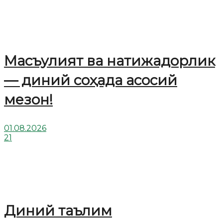
Масъулият ва натижадорлик
— диний соҳада асосий
мезон!
01.08.2026
21
Диний таълим