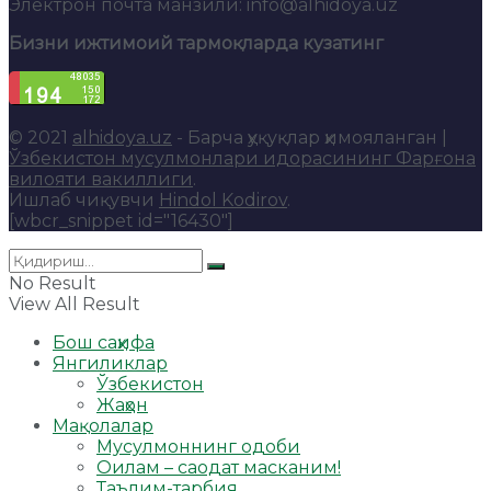
Электрон почта манзили: info@alhidoya.uz
Бизни ижтимоий тармоқларда кузатинг
© 2021
alhidoya.uz
- Барча ҳуқуқлар ҳимояланган |
Ўзбекистон мусулмонлари идорасининг Фарғона
вилояти вакиллиги
.
Ишлаб чиқувчи
Hindol Kodirov
.
[wbcr_snippet id="16430"]
No Result
View All Result
Бош саҳифа
Янгиликлар
Ўзбекистон
Жаҳон
Мақолалар
Мусулмоннинг одоби
Оилам – саодат масканим!
Таълим-тарбия