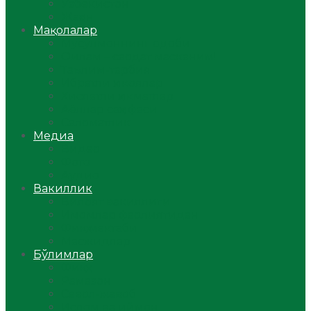
Ўзбекистон
Жаҳон
Мақолалар
Мусулмоннинг одоби
Оилам – саодат масканим!
Таълим-тарбия
Ибратли ҳикоялар
Хислатли ҳикматлар
Аёллар саҳифаси
Саломатлик
Медиа
Видео
Фото
Аудио
Вакиллик
Вилоят вакиллиги
Имомлар фаолиятидан
Фиқҳ мактаби
Масжидлар
Бўлимлар
Фиқҳ
Рамазон
Савол-жавоб
Ислом ва иймон