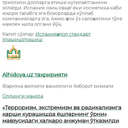
триллион долларга етиши кутилаётганини
эслатди. Испания озиқ-овқат ёки косметика каби
юқори талабга эга бозорларда кўплаб
компанияларга эга. Аммо ҳали ўз салоҳиятини тўла
намоён қила олгани йўқ.
Калит сўзлар:
Испания
ҳалол стандарт
Улашиш
Улашиш
Alhidoya.uz таҳририяти
Фарғона вилояти вакиллиги Ахборот хизмати
Олдинги мақола
«Терроризм, экстремизм ва радикализмга
қарши курашишда ёшларнинг ўрни»
мавзусидаги халқаро анжуман ўтказилди