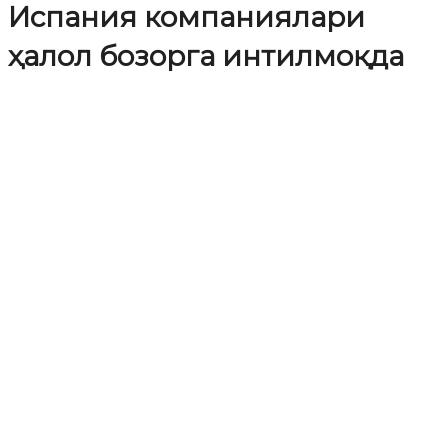
Испания компаниялари
ҳалол бозорга интилмоқда