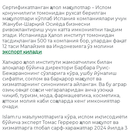
Сертификатланган ҳалол маҳсулотлар – Ислом
қонунчилиги томонидан рухсат берилган
маҳсулотлари кўплаб Испания компаниялари учун
Жануби-Шарқий Осиёда бизнесни
ривожлантириш учун катта имкониятни тақдим
этади. Испанияда Ҳалол институт томонидан
тасдиқланган 500 та компания бор, улардан фақат
12 таси Малайзия ва Индонезияга ўз молини
экспорт қилади
.
Халқаро ҳалол институти жамоатчилик билан
алоқалар бўйича директори Барбара Руис-
Бежаранонинг сўзларига кўра, ушбу йўналиш
сифатли, соғлом ва барқарор маҳсулот ва
хизматларнинг синонимига айланган. Ва бу аграр
озиқ-овқат соҳаси чегараларидан анча узоққа
чиқиб, туризм, мода, фармацевтика, косметика,
ҳаттоки молия каби соҳаларда кенг имкониятлар
очади.
Islam.ru маълумотларига кўра, ислом иқтисодиёти
бўйича эксперт Томас Герреро ҳалол маҳсулот ва
хизматларга глобал сарф-харажатлар 2024 йилда 3