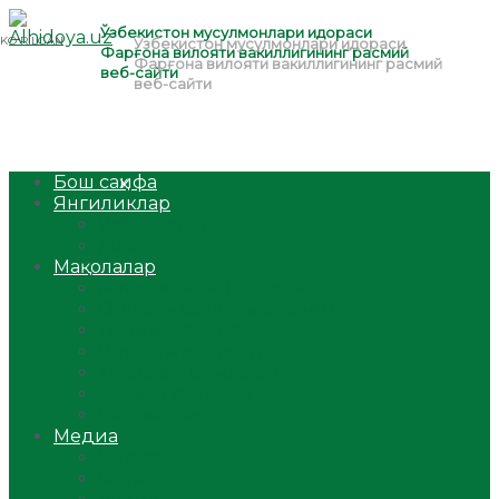
Бош саҳифа
Янгиликлар
Ўзбекистон
Жаҳон
Мақолалар
Мусулмоннинг одоби
Оилам – саодат масканим!
Таълим-тарбия
Ибратли ҳикоялар
Хислатли ҳикматлар
Аёллар саҳифаси
Саломатлик
Медиа
Видео
Фото