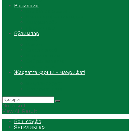
Аудио
Вакиллик
Вилоят вакиллиги
Имомлар фаолиятидан
Фиқҳ мактаби
Масжидлар
Бўлимлар
Фиқҳ
Рамазон
Савол-жавоб
Ислом ва иймон
Сийрат ва тарих
Ҳаж ва умра
Жаҳолатга қарши – маърифат!
Мақола
Видеомаъруза
Аудиомаъруза
No Result
View All Result
Бош саҳифа
Янгиликлар