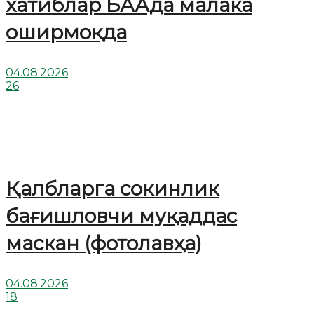
хатиблар БААда малака
оширмоқда
04.08.2026
26
Қалбларга сокинлик
бағишловчи муқаддас
маскан (фотолавҳа)
04.08.2026
18