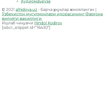
Аудиомаъруза
© 2021
alhidoya.uz
- Барча ҳуқуқлар ҳимояланган |
Ўзбекистон мусулмонлари идорасининг Фарғона
вилояти вакиллиги
.
Ишлаб чиқувчи
Hindol Kodirov
.
[wbcr_snippet id="16430"]