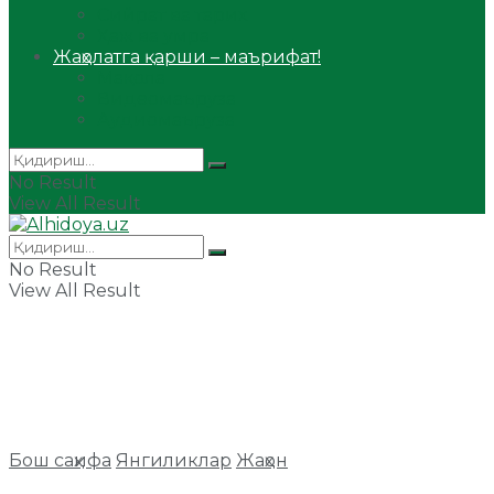
Сийрат ва тарих
Ҳаж ва умра
Жаҳолатга қарши – маърифат!
Мақола
Видеомаъруза
Аудиомаъруза
No Result
View All Result
No Result
View All Result
Бош саҳифа
Янгиликлар
Жаҳон