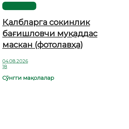
Ўзбекистон
Қалбларга сокинлик
бағишловчи муқаддас
маскан (фотолавҳа)
04.08.2026
18
Сўнгги мақолалар