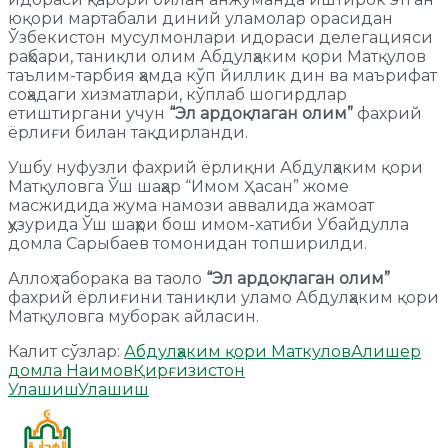
юқори мартабали диний уламолар орасидан
Ўзбекистон мусулмонлари идораси делегацияси
раҳбари, таниқли олим Абдулҳаким қори Матқулов
таълим-тарбия ҳамда кўп йиллик дин ва маърифат
соҳадаги хизматлари, кўплаб шогирдлар
етиштиргани учун
“Эл ардоқлаган олим”
фахрий
ёрлиғи билан тақдирланди.
Ушбу нуфузли фахрий ёрлиқни Абдулҳаким қори
Матқуловга Ўш шаҳар “Имом Ҳасан” жоме
масжидида жума намози аввалида жамоат
ҳузурида Ўш шаҳри бош имом-хатиби Убайдулла
домла Сарыбаев томонидан топширилди.
Аллоҳ таборака ва таоло
“Эл ардоқлаган олим”
фахрий ёрлиғини таниқли уламо Абдулҳаким қори
Матқуловга муборак айласин.
Калит сўзлар:
Абдулҳаким қори Маткулов
Алишер
домла Наимов
Қирғизистон
Улашиш
Улашиш