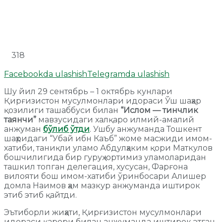
318
Facebookda ulashish
Telegramda ulashish
Шу йил 29 сентябрь – 1 октябрь кунлари
Қирғизистон мусулмонлари идораси Ўш шаҳар
қозилиги ташаббуси билан
“Ислом — тинчлик
таянчи”
мавзусидаги халқаро илмий-амалий
анжуман
бўлиб ўтди
. Ушбу анжуманда Тошкент
шаҳридаги “Убай ибн Каъб” жоме масжиди имом-
хатиби, таниқли уламо Абдулҳаким қори Маткулов
бошчилигида бир гуруҳ юртимиз уламоларидан
ташкил топган делегация, хусусан, Фарғона
вилояти бош имом-хатиби ўринбосари Алишер
домла Наимов ҳам мазкур анжуманда иштирок
этиб этиб қайтди.
Эътиборли жиҳати, Қирғизистон мусулмонлари
идораси қарори билан анжуманда иштирок этган