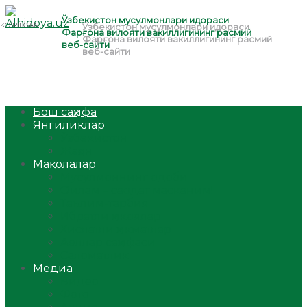
Бош саҳифа
Янгиликлар
Ўзбекистон
Жаҳон
Мақолалар
Мусулмоннинг одоби
Оилам – саодат масканим!
Таълим-тарбия
Ибратли ҳикоялар
Хислатли ҳикматлар
Аёллар саҳифаси
Саломатлик
Медиа
Видео
Фото