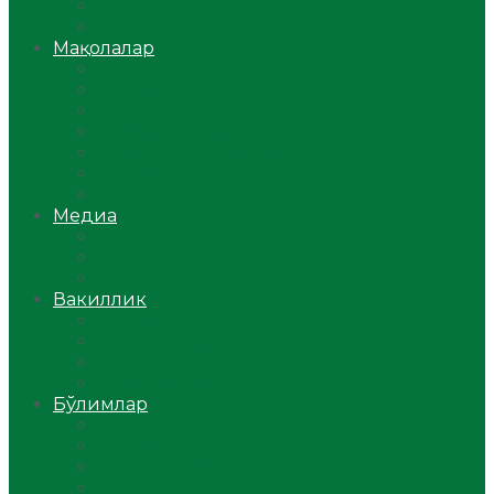
Ўзбекистон
Жаҳон
Мақолалар
Мусулмоннинг одоби
Оилам – саодат масканим!
Таълим-тарбия
Ибратли ҳикоялар
Хислатли ҳикматлар
Аёллар саҳифаси
Саломатлик
Медиа
Видео
Фото
Аудио
Вакиллик
Вилоят вакиллиги
Имомлар фаолиятидан
Фиқҳ мактаби
Масжидлар
Бўлимлар
Фиқҳ
Рамазон
Савол-жавоб
Ислом ва иймон