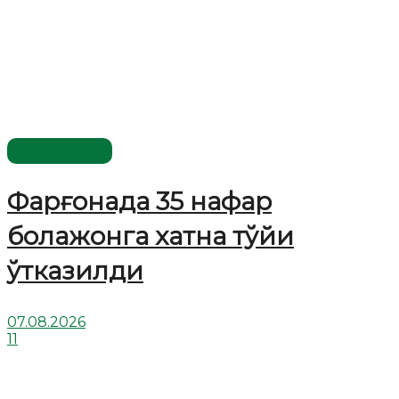
Ўзбекистон
Фарғонада 35 нафар
болажонга хатна тўйи
ўтказилди
07.08.2026
11