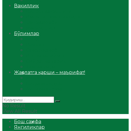
Аудио
Вакиллик
Вилоят вакиллиги
Имомлар фаолиятидан
Фиқҳ мактаби
Масжидлар
Бўлимлар
Фиқҳ
Рамазон
Савол-жавоб
Ислом ва иймон
Сийрат ва тарих
Ҳаж ва умра
Жаҳолатга қарши – маърифат!
Мақола
Видеомаъруза
Аудиомаъруза
No Result
View All Result
Бош саҳифа
Янгиликлар