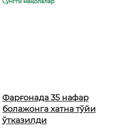
Сўнгги мақолалар
Фарғонада 35 нафар
болажонга хатна тўйи
ўтказилди