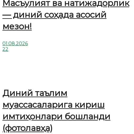
Масъулият ва натижадорлик
— диний соҳада асосий
мезон!
01.08.2026
22
Диний таълим
муассасаларига кириш
имтиҳонлари бошланди
(фотолавҳа)