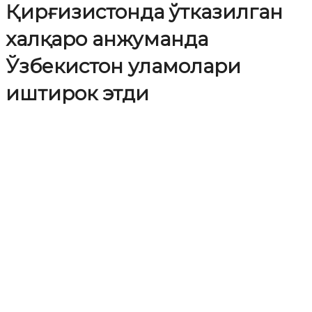
Қирғизистонда ўтказилган
халқаро анжуманда
Ўзбекистон уламолари
иштирок этди