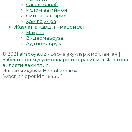
Савол-жавоб
Ислом ва иймон
Сийрат ва тарих
Ҳаж ва умра
Жаҳолатга қарши – маърифат!
Мақола
Видеомаъруза
Аудиомаъруза
© 2021
alhidoya.uz
- Барча ҳуқуқлар ҳимояланган |
Ўзбекистон мусулмонлари идорасининг Фарғона
вилояти вакиллиги
.
Ишлаб чиқувчи
Hindol Kodirov
.
[wbcr_snippet id="16430"]