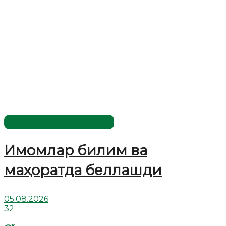
Имомлар фаолиятидан
Имомлар билим ва
маҳоратда беллашди
05.08.2026
32