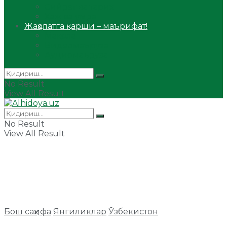
Сийрат ва тарих
Ҳаж ва умра
Жаҳолатга қарши – маърифат!
Мақола
Видеомаъруза
Аудиомаъруза
No Result
View All Result
No Result
View All Result
Бош саҳифа
Янгиликлар
Ўзбекистон