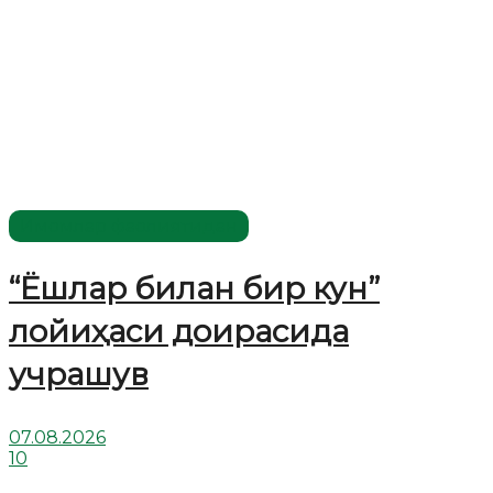
Имомлар фаолиятидан
“Ёшлар билан бир кун”
лойиҳаси доирасида
учрашув
07.08.2026
10