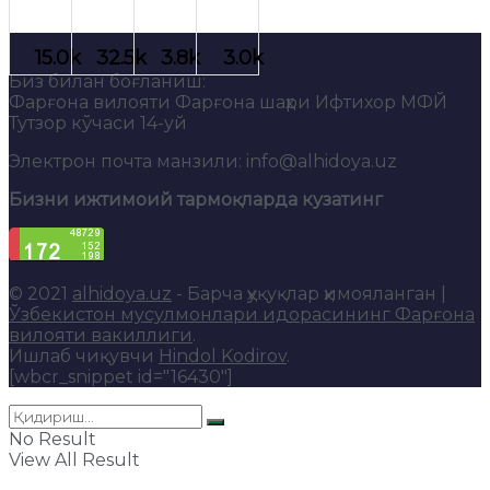
Биз билан боғланиш:
Фарғона вилояти Фарғона шаҳри Ифтихор МФЙ
Тутзор кўчаси 14-уй
Электрон почта манзили: info@alhidoya.uz
Бизни ижтимоий тармоқларда кузатинг
© 2021
alhidoya.uz
- Барча ҳуқуқлар ҳимояланган |
Ўзбекистон мусулмонлари идорасининг Фарғона
вилояти вакиллиги
.
Ишлаб чиқувчи
Hindol Kodirov
.
[wbcr_snippet id="16430"]
No Result
View All Result