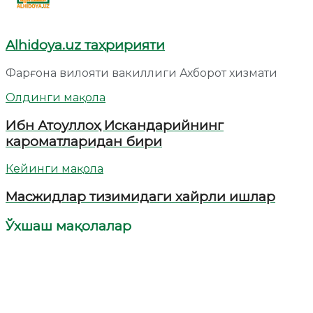
Alhidoya.uz таҳририяти
Фарғона вилояти вакиллиги Ахборот хизмати
Олдинги мақола
Ибн Атоуллоҳ Искандарийнинг
кароматларидан бири
Кейинги мақола
Масжидлар тизимидаги хайрли ишлар
Ўхшаш мақолалар