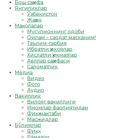
Бош саҳифа
Янгиликлар
Ўзбекистон
Жаҳон
Мақолалар
Мусулмоннинг одоби
Оилам – саодат масканим!
Таълим-тарбия
Ибратли ҳикоялар
Хислатли ҳикматлар
Аёллар саҳифаси
Саломатлик
Медиа
Видео
Фото
Аудио
Вакиллик
Вилоят вакиллиги
Имомлар фаолиятидан
Фиқҳ мактаби
Масжидлар
Бўлимлар
Фиқҳ
Рамазон