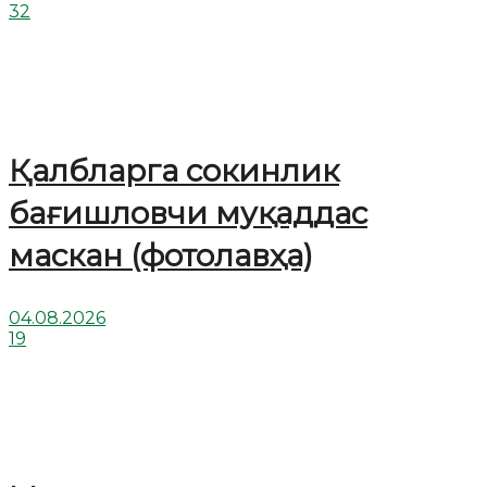
32
Қалбларга сокинлик
бағишловчи муқаддас
маскан (фотолавҳа)
04.08.2026
19