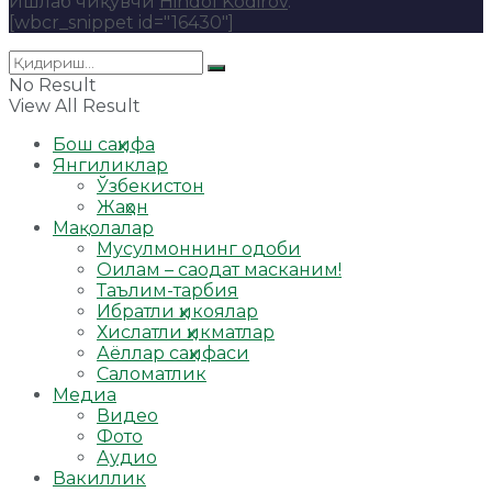
Ишлаб чиқувчи
Hindol Kodirov
.
[wbcr_snippet id="16430"]
No Result
View All Result
Бош саҳифа
Янгиликлар
Ўзбекистон
Жаҳон
Мақолалар
Мусулмоннинг одоби
Оилам – саодат масканим!
Таълим-тарбия
Ибратли ҳикоялар
Хислатли ҳикматлар
Аёллар саҳифаси
Саломатлик
Медиа
Видео
Фото
Аудио
Вакиллик