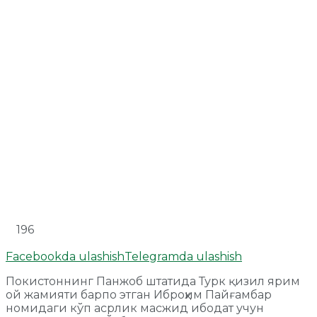
196
Facebookda ulashish
Telegramda ulashish
Покистоннинг Панжоб штатида Турк қизил ярим
ой жамияти барпо этган Иброҳим Пайғамбар
номидаги кўп асрлик масжид ибодат учун