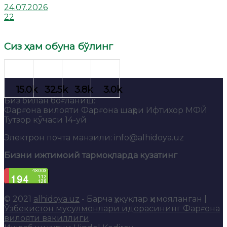
24.07.2026
22
Сиз ҳам обуна бўлинг
Биз билан боғланиш:
Фарғона вилояти Фарғона шаҳри Ифтихор МФЙ
Тутзор кўчаси 14-уй
Электрон почта манзили: info@alhidoya.uz
Бизни ижтимоий тармоқларда кузатинг
© 2021
alhidoya.uz
- Барча ҳуқуқлар ҳимояланган |
Ўзбекистон мусулмонлари идорасининг Фарғона
вилояти вакиллиги
.