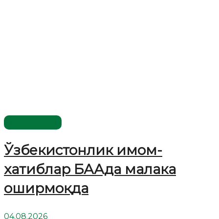
Ўзбекистон
Ўзбекистонлик имом-
хатиблар БААда малака
оширмоқда
04.08.2026