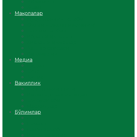
Ўзбекистон
Жаҳон
Мақолалар
Мусулмоннинг одоби
Оилам – саодат масканим!
Таълим-тарбия
Ибратли ҳикоялар
Хислатли ҳикматлар
Аёллар саҳифаси
Саломатлик
Медиа
Видео
Фото
Аудио
Вакиллик
Вилоят вакиллиги
Имомлар фаолиятидан
Фиқҳ мактаби
Масжидлар
Бўлимлар
Фиқҳ
Рамазон
Савол-жавоб
Ислом ва иймон