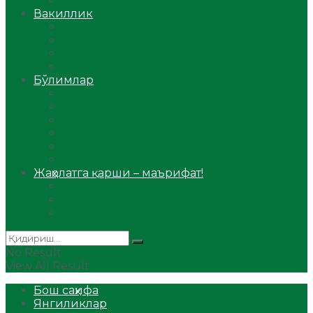
Аудио
Вакиллик
Вилоят вакиллиги
Имомлар фаолиятидан
Фиқҳ мактаби
Масжидлар
Бўлимлар
Фиқҳ
Рамазон
Савол-жавоб
Ислом ва иймон
Сийрат ва тарих
Ҳаж ва умра
Жаҳолатга қарши – маърифат!
Мақола
Видеомаъруза
Аудиомаъруза
No Result
View All Result
Бош саҳифа
Янгиликлар