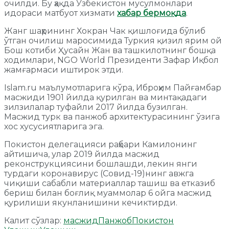
очилди. Бу ҳақда Ўзбекистон мусулмонлари
идораси матбуот хизмати
хабар бермоқда
.
Жанг шаҳрининг Хокран Чак қишлоғида бўлиб
ўтган очилиш маросимида Туркия қизил ярим ой
Бош котиби Ҳусайн Жан ва ташкилотнинг бошқа
ходимлари, NGO World Президенти Зафар Иқбол
жамғармаси иштирок этди.
Islam.ru маълумотларига кўра, Иброҳим Пайғамбар
масжиди 1901 йилда қурилган ва минтақадаги
зилзилалар туфайли 2017 йилда бузилган.
Масжид турк ва панжоб архитектурасининг ўзига
хос хусусиятларига эга.
Покистон делегацияси раҳбари Камилонинг
айтишича, улар 2019 йилда масжид
реконструкциясини бошлашди, лекин янги
турдаги коронавирус (Cовид-19)нинг авжга
чиқиши сабабли материаллар ташиш ва етказиб
бериш билан боғлиқ муаммолар 6 ойга масжид
қурилиши якунланишини кечиктирди.
Калит сўзлар:
масжид
Панжоб
Покистон