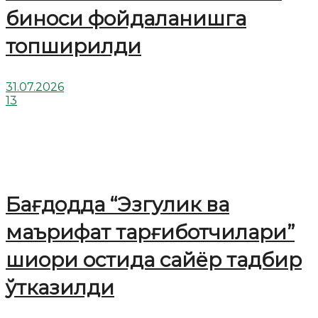
биноси фойдаланишга
топширилди
31.07.2026
13
Бағдодда “Эзгулик ва
маърифат тарғиботчилари”
шиори остида сайёр тадбир
ўтказилди