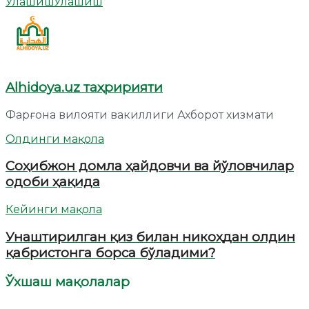
Улашиш
Улашиш
Alhidoya.uz таҳририяти
Фарғона вилояти вакиллиги Ахборот хизмати
Олдинги мақола
Соҳибжон домла ҳайдовчи ва йўловчилар
одоби ҳақида
Кейинги мақола
Унаштирилган қиз билан никоҳдан олдин
қабристонга борса бўладими?
Ўхшаш мақолалар