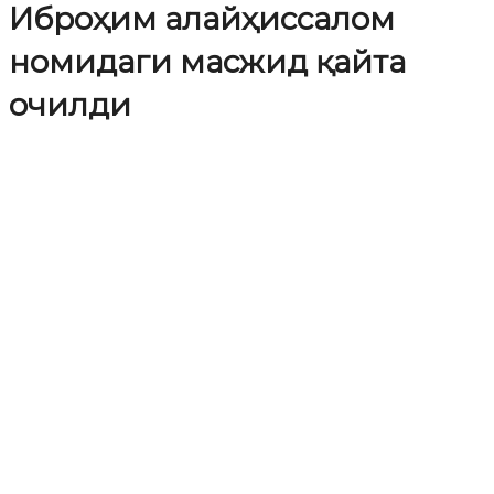
Иброҳим алайҳиссалом
номидаги масжид қайта
очилди