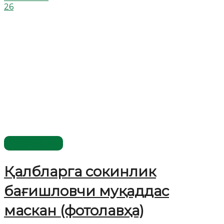
26
Ўзбекистон
Қалбларга сокинлик
бағишловчи муқаддас
маскан (фотолавҳа)