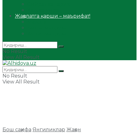
Сийрат ва тарих
Ҳаж ва умра
Жаҳолатга қарши – маърифат!
Мақола
Видеомаъруза
Аудиомаъруза
No Result
View All Result
No Result
View All Result
Бош саҳифа
Янгиликлар
Жаҳон