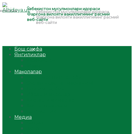
Бош саҳифа
Янгиликлар
Ўзбекистон
Жаҳон
Мақолалар
Мусулмоннинг одоби
Оилам – саодат масканим!
Таълим-тарбия
Ибратли ҳикоялар
Хислатли ҳикматлар
Аёллар саҳифаси
Саломатлик
Медиа
Видео
Фото