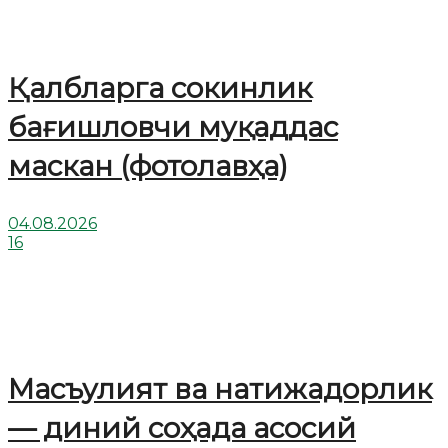
Қалбларга сокинлик
бағишловчи муқаддас
маскан (фотолавҳа)
04.08.2026
16
Масъулият ва натижадорлик
— диний соҳада асосий