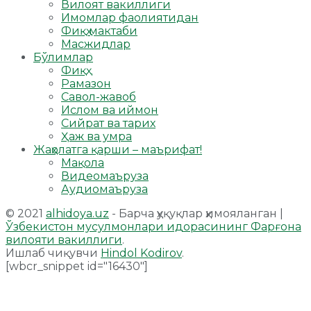
Вилоят вакиллиги
Имомлар фаолиятидан
Фиқҳ мактаби
Масжидлар
Бўлимлар
Фиқҳ
Рамазон
Савол-жавоб
Ислом ва иймон
Сийрат ва тарих
Ҳаж ва умра
Жаҳолатга қарши – маърифат!
Мақола
Видеомаъруза
Аудиомаъруза
© 2021
alhidoya.uz
- Барча ҳуқуқлар ҳимояланган |
Ўзбекистон мусулмонлари идорасининг Фарғона
вилояти вакиллиги
.
Ишлаб чиқувчи
Hindol Kodirov
.
[wbcr_snippet id="16430"]