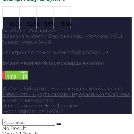
Биз билан боғланиш:
Фарғона вилояти Фарғона шаҳри Ифтихор МФЙ
Тутзор кўчаси 14-уй
Электрон почта манзили: info@alhidoya.uz
Бизни ижтимоий тармоқларда кузатинг
© 2021
alhidoya.uz
- Барча ҳуқуқлар ҳимояланган |
Ўзбекистон мусулмонлари идорасининг Фарғона
вилояти вакиллиги
.
Ишлаб чиқувчи
Hindol Kodirov
.
[wbcr_snippet id="16430"]
No Result