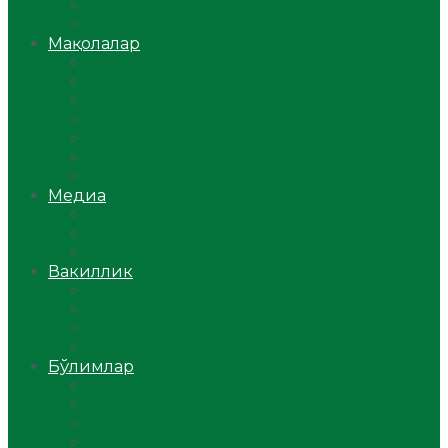
Ўзбекистон
Жаҳон
Мақолалар
Мусулмоннинг одоби
Оилам – саодат масканим!
Таълим-тарбия
Ибратли ҳикоялар
Хислатли ҳикматлар
Аёллар саҳифаси
Саломатлик
Медиа
Видео
Фото
Аудио
Вакиллик
Вилоят вакиллиги
Имомлар фаолиятидан
Фиқҳ мактаби
Масжидлар
Бўлимлар
Фиқҳ
Рамазон
Савол-жавоб
Ислом ва иймон