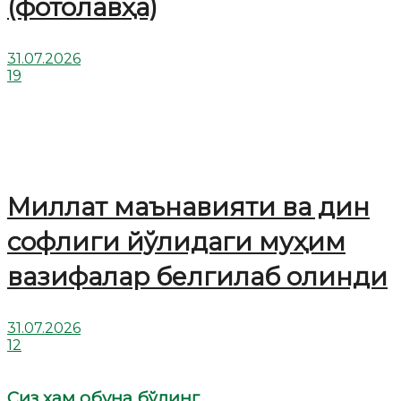
(фотолавҳа)
31.07.2026
19
Миллат маънавияти ва дин
софлиги йўлидаги муҳим
вазифалар белгилаб олинди
31.07.2026
12
Сиз ҳам обуна бўлинг