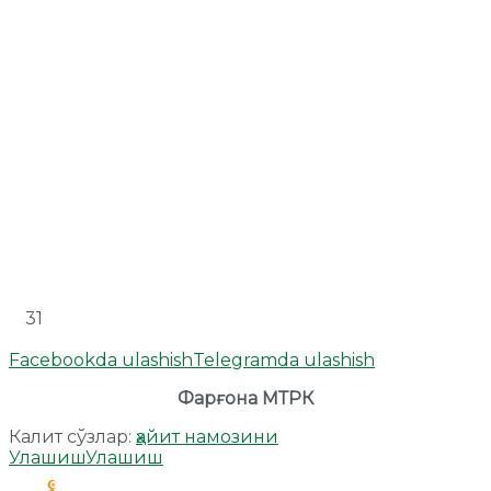
31
Facebookda ulashish
Telegramda ulashish
Фарғона МТРК
Калит сўзлар:
ҳайит намозини
Улашиш
Улашиш