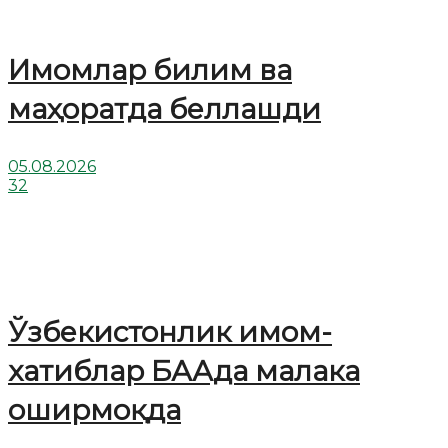
Имомлар билим ва
маҳоратда беллашди
05.08.2026
32
Ўзбекистонлик имом-
хатиблар БААда малака
оширмоқда