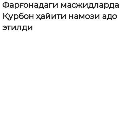
Фарғонадаги масжидларда
Қурбон ҳайити намози адо
этилди