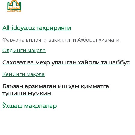
Alhidoya.uz таҳририяти
Фарғона вилояти вакиллиги Ахборот хизмати
Олдинги мақола
Саховат ва меҳр улашган хайрли ташаббус
Кейинги мақола
Баъзан арзимаган иш ҳам қимматга
тушиши мумкин
Ўхшаш мақолалар