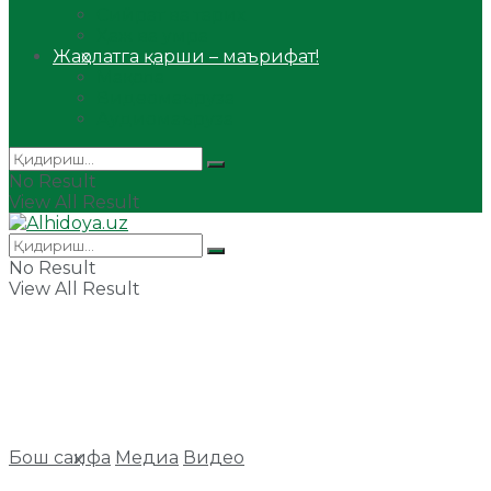
Сийрат ва тарих
Ҳаж ва умра
Жаҳолатга қарши – маърифат!
Мақола
Видеомаъруза
Аудиомаъруза
No Result
View All Result
No Result
View All Result
Бош саҳифа
Медиа
Видео