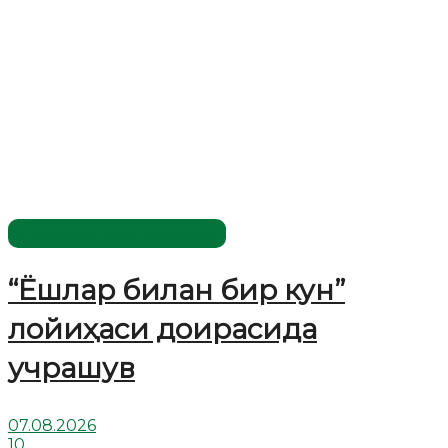
Имомлар фаолиятидан
“Ёшлар билан бир кун”
лойиҳаси доирасида
учрашув
07.08.2026
10