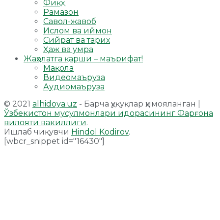
Фиқҳ
Рамазон
Савол-жавоб
Ислом ва иймон
Сийрат ва тарих
Ҳаж ва умра
Жаҳолатга қарши – маърифат!
Мақола
Видеомаъруза
Аудиомаъруза
© 2021
alhidoya.uz
- Барча ҳуқуқлар ҳимояланган |
Ўзбекистон мусулмонлари идорасининг Фарғона
вилояти вакиллиги
.
Ишлаб чиқувчи
Hindol Kodirov
.
[wbcr_snippet id="16430"]