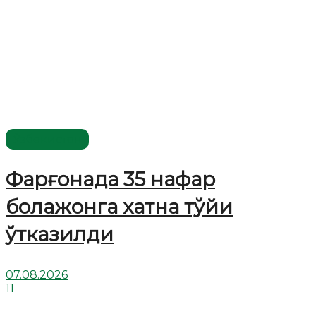
Ўзбекистон
Фарғонада 35 нафар
болажонга хатна тўйи
ўтказилди
07.08.2026
11