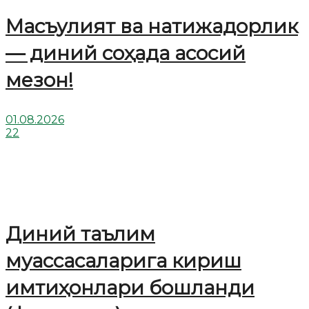
Масъулият ва натижадорлик
— диний соҳада асосий
мезон!
01.08.2026
22
Диний таълим
муассасаларига кириш
имтиҳонлари бошланди