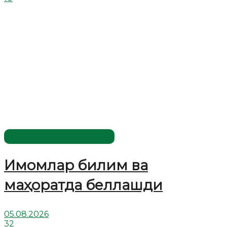
Имомлар фаолиятидан
Имомлар билим ва
маҳоратда беллашди
05.08.2026
32