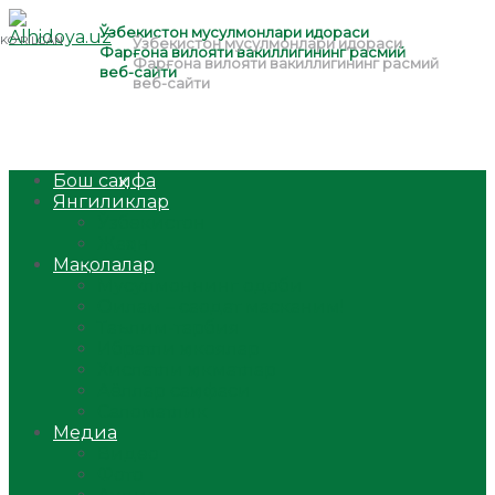
Бош саҳифа
Янгиликлар
Ўзбекистон
Жаҳон
Мақолалар
Мусулмоннинг одоби
Оилам – саодат масканим!
Таълим-тарбия
Ибратли ҳикоялар
Хислатли ҳикматлар
Аёллар саҳифаси
Саломатлик
Медиа
Видео
Фото