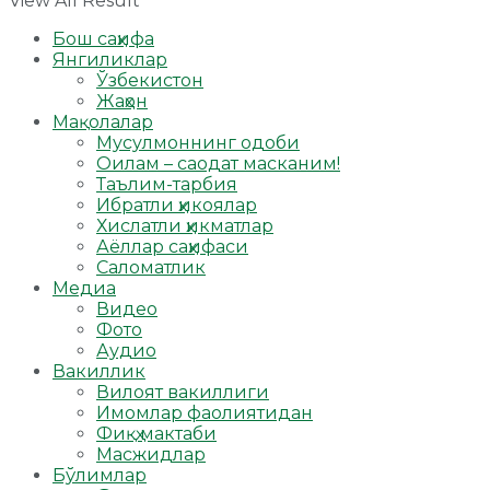
View All Result
Бош саҳифа
Янгиликлар
Ўзбекистон
Жаҳон
Мақолалар
Мусулмоннинг одоби
Оилам – саодат масканим!
Таълим-тарбия
Ибратли ҳикоялар
Хислатли ҳикматлар
Аёллар саҳифаси
Саломатлик
Медиа
Видео
Фото
Аудио
Вакиллик
Вилоят вакиллиги
Имомлар фаолиятидан
Фиқҳ мактаби
Масжидлар
Бўлимлар