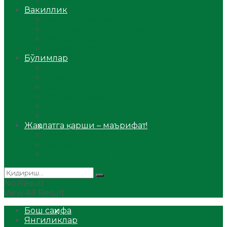
Аудио
Вакиллик
Вилоят вакиллиги
Имомлар фаолиятидан
Фиқҳ мактаби
Масжидлар
Бўлимлар
Фиқҳ
Рамазон
Савол-жавоб
Ислом ва иймон
Сийрат ва тарих
Ҳаж ва умра
Жаҳолатга қарши – маърифат!
Мақола
Видеомаъруза
Аудиомаъруза
No Result
View All Result
Бош саҳифа
Янгиликлар