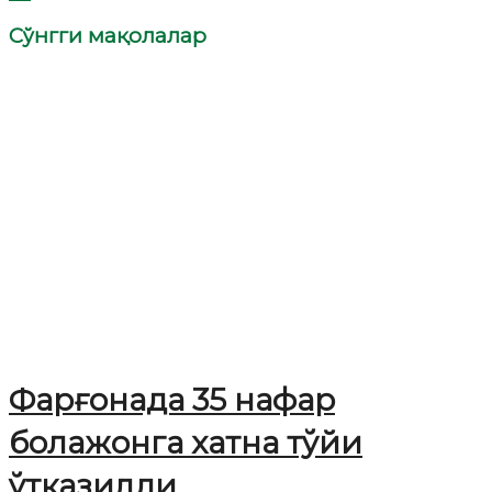
Сўнгги мақолалар
Фарғонада 35 нафар
болажонга хатна тўйи
ўтказилди