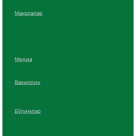
Ўзбекистон
Жаҳон
Мақолалар
Мусулмоннинг одоби
Оилам – саодат масканим!
Таълим-тарбия
Ибратли ҳикоялар
Хислатли ҳикматлар
Аёллар саҳифаси
Саломатлик
Медиа
Видео
Фото
Аудио
Вакиллик
Вилоят вакиллиги
Имомлар фаолиятидан
Фиқҳ мактаби
Масжидлар
Бўлимлар
Фиқҳ
Рамазон
Савол-жавоб
Ислом ва иймон