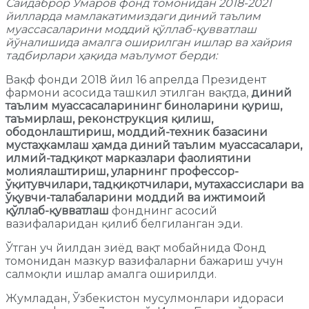
Саидаброр Умаров фонд томонидан 2018-2021
йилларда мамлакатимиздаги диний таълим
муассасаларини моддий қўллаб-қувватлаш
йўналишида амалга оширилган ишлар ва хайрия
тадбирлари ҳақида маълумот берди:
Вақф фонди 2018 йил 16 апрелда Президент
фармони асосида ташкил этилган вақтда,
диний
таълим муассасаларининг биноларини қуриш,
таъмирлаш, реконструкция қилиш,
ободонлаштириш, моддий-техник базасини
мустаҳкамлаш ҳамда диний таълим муассасалари,
илмий-тадқиқот марказлари фаолиятини
молиялаштириш, уларнинг профессор-
ўқитувчилари, тадқиқотчилари, мутахассислари ва
ўқувчи-талабаларини моддий ва ижтимоий
қўллаб-қувватлаш
фонднинг асосий
вазифаларидан қилиб белгиланган эди.
Ўтган уч йилдан зиёд вақт мобайнида Фонд
томонидан мазкур вазифаларни бажариш учун
салмоқли ишлар амалга оширилди.
Жумладан, Ўзбекистон мусулмонлари идораси