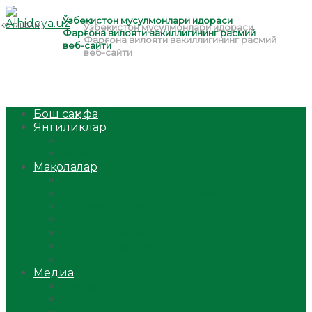
Бош саҳифа
Янгиликлар
Ўзбекистон
Жаҳон
Мақолалар
Мусулмоннинг одоби
Оилам – саодат масканим!
Таълим-тарбия
Ибратли ҳикоялар
Хислатли ҳикматлар
Аёллар саҳифаси
Саломатлик
Медиа
Видео
Фото