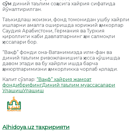
сўм
диний таълим соҳасига хайрия сифатида
йўналтирилган.
Таъкидлаш жоизки, фонд томонидан ушбу хайрли
ишларни амалга оширишда хорижий ҳамкорлар
Саудия Арабистони, Германия ва Туркия
қироллиги каби давлатларнинг ҳам салмоқли
ҳиссалари бор.
“Вақф” фонди она-Ватанимизда илм-фан ва
диний таълим ривожланишига ҳисса қўшишда
давом этади ва бу хайрли ишда барча
ҳамюртларимизни ҳамкорликка чорлаб қолади.
Калит сўзлар:
“Вақф” хайрия жамоат
фонди
брифинг
Диний таълим муассасалари
Улашиш
Улашиш
Alhidoya.uz таҳририяти