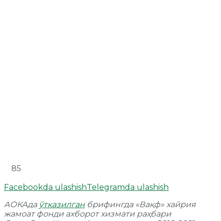
85
Facebookda ulashish
Telegramda ulashish
АОКАда
ўтказилган
брифингда «Вақф» хайрия
жамоат фонди ахборот хизмати раҳбари