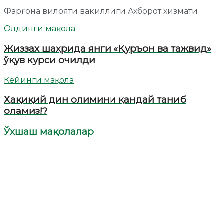
Фарғона вилояти вакиллиги Ахборот хизмати
Олдинги мақола
Жиззах шаҳрида янги «Қуръон ва тажвид»
ўқув курси очилди
Кейинги мақола
Ҳақиқий дин олимини қандай таниб
оламиз!?
Ўхшаш мақолалар