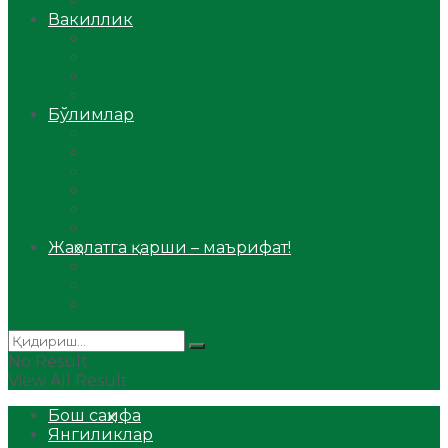
Аудио
Вакиллик
Вилоят вакиллиги
Имомлар фаолиятидан
Фиқҳ мактаби
Масжидлар
Бўлимлар
Фиқҳ
Рамазон
Савол-жавоб
Ислом ва иймон
Сийрат ва тарих
Ҳаж ва умра
Жаҳолатга қарши – маърифат!
Мақола
Видеомаъруза
Аудиомаъруза
No Result
View All Result
Бош саҳифа
Янгиликлар