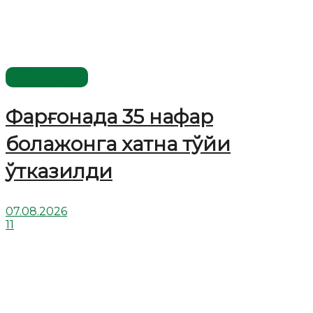
Ўзбекистон
Фарғонада 35 нафар
болажонга хатна тўйи
ўтказилди
07.08.2026
11