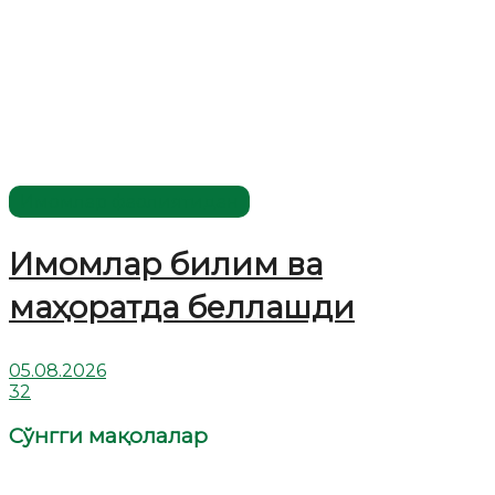
Имомлар фаолиятидан
Имомлар билим ва
маҳоратда беллашди
05.08.2026
32
Сўнгги мақолалар