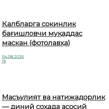
Қалбларга сокинлик
бағишловчи муқаддас
маскан (фотолавҳа)
04.08.2026
19
Масъулият ва натижадорлик
— диний соҳада асосий