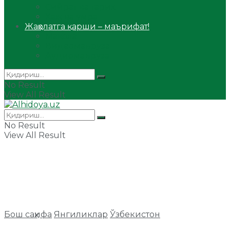
Сийрат ва тарих
Ҳаж ва умра
Жаҳолатга қарши – маърифат!
Мақола
Видеомаъруза
Аудиомаъруза
No Result
View All Result
No Result
View All Result
Бош саҳифа
Янгиликлар
Ўзбекистон