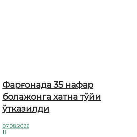
Фарғонада 35 нафар
болажонга хатна тўйи
ўтказилди
07.08.2026
11