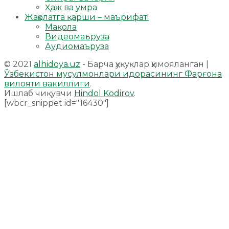
Ҳаж ва умра
Жаҳолатга қарши – маърифат!
Мақола
Видеомаъруза
Аудиомаъруза
© 2021
alhidoya.uz
- Барча ҳуқуқлар ҳимояланган |
Ўзбекистон мусулмонлари идорасининг Фарғона
вилояти вакиллиги
.
Ишлаб чиқувчи
Hindol Kodirov
.
[wbcr_snippet id="16430"]