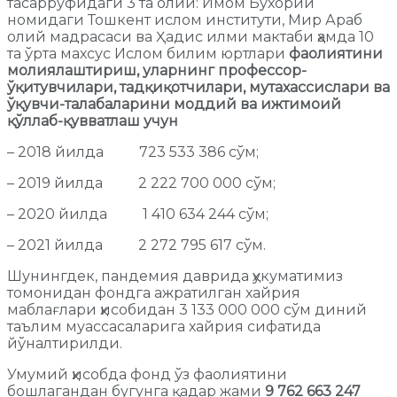
тасарруфидаги 3 та олий: Имом Бухорий
номидаги Тошкент ислом институти, Мир Араб
олий мадрасаси ва Ҳадис илми мактаби ҳамда 10
та ўрта махсус Ислом билим юртлари
фаолиятини
молиялаштириш, уларнинг профессор-
ўқитувчилари, тадқиқотчилари, мутахассислари ва
ўқувчи-талабаларини моддий ва ижтимоий
қўллаб-қувватлаш учун
– 2018 йилда 723 533 386 сўм;
– 2019 йилда 2 222 700 000 сўм;
– 2020 йилда 1 410 634 244 сўм;
– 2021 йилда 2 272 795 617 сўм.
Шунингдек, пандемия даврида ҳукуматимиз
томонидан фондга ажратилган хайрия
маблағлари ҳисобидан 3 133 000 000 сўм диний
таълим муассасаларига хайрия сифатида
йўналтирилди.
Умумий ҳисобда фонд ўз фаолиятини
бошлагандан бугунга қадар жами
9 762 663 247