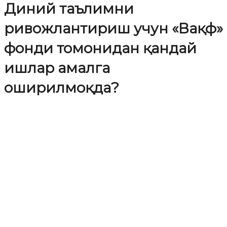
Диний таълимни
ривожлантириш учун «Вақф»
фонди томонидан қандай
ишлар амалга
оширилмоқда?