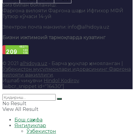
Биз билан боғланиш:
Фарғона вилояти Фарғона шаҳри Ифтихор МФЙ
Тутзор кўчаси 14-уй
Электрон почта манзили: info@alhidoya.uz
Бизни ижтимоий тармоқларда кузатинг
© 2021
alhidoya.uz
- Барча ҳуқуқлар ҳимояланган |
Ўзбекистон мусулмонлари идорасининг Фарғона
вилояти вакиллиги
.
Ишлаб чиқувчи
Hindol Kodirov
.
[wbcr_snippet id="16430"]
No Result
View All Result
Бош саҳифа
Янгиликлар
Ўзбекистон