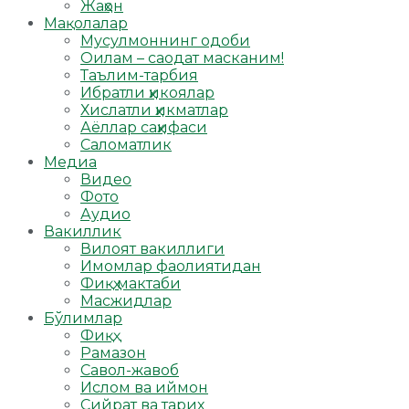
Жаҳон
Мақолалар
Мусулмоннинг одоби
Оилам – саодат масканим!
Таълим-тарбия
Ибратли ҳикоялар
Хислатли ҳикматлар
Аёллар саҳифаси
Саломатлик
Медиа
Видео
Фото
Аудио
Вакиллик
Вилоят вакиллиги
Имомлар фаолиятидан
Фиқҳ мактаби
Масжидлар
Бўлимлар
Фиқҳ
Рамазон
Савол-жавоб
Ислом ва иймон
Сийрат ва тарих