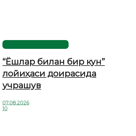
Имомлар фаолиятидан
“Ёшлар билан бир кун”
лойиҳаси доирасида
учрашув
07.08.2026
10