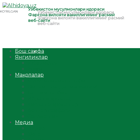
Бош саҳифа
Янгиликлар
Ўзбекистон
Жаҳон
Мақолалар
Мусулмоннинг одоби
Оилам – саодат масканим!
Таълим-тарбия
Ибратли ҳикоялар
Хислатли ҳикматлар
Аёллар саҳифаси
Саломатлик
Медиа
Видео
Фото