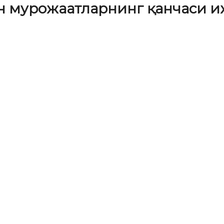
н мурожаатларнинг қанчаси иж