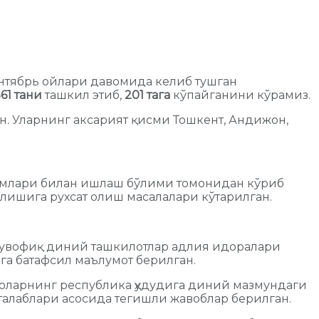
нтябрь ойлари давомида келиб тушган
61 тани
ташкил этиб,
201 тага
кўпайганини кўрамиз.
ан
.
Уларнинг аксарият қисми Тошкент, Андижон,
одимлари билан ишлаш бўлими томонидан кўриб
лишига рухсат олиш масалалари кўтарилган.
 мувофиқ диний ташкилотлар адлия идоралари
га батафсил маълумот берилган.
роларнинг республика ҳудудига диний мазмундаги
талаблари асосида тегишли жавоблар берилган.