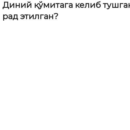
Диний қўмитага келиб тушга
рад этилган?