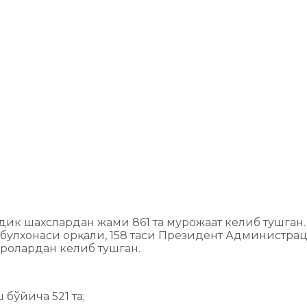
ик шахслардан жами 861 та мурожаат келиб тушган.
булхонаси орқали, 158 таси Президент Администрац
аролардан келиб тушган.
бўйича 521 та;