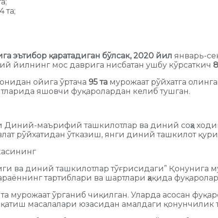
а;
 та;
а эътибор қаратадиган бўлсак, 2020 йил
январь-се
рий йилнинг мос даврига нисбатан ушбу кўрсаткич
8
онидан ойига ўртача
95 та
мурожаат рўйхатга олинг
ятларида яшовчи фуқаролардан келиб тушган.
таси Диний-маърифий ташкилотлар ва диний соҳа х
лат рўйхатидан ўтказиш, янги диний ташкилот қури
касининг
лиги ва диний ташкилотлар тўғрисидаги” Қонунига
раённинг тартиблари ва шартлари ҳақида фуқаролар
та мурожаат ўрганиб чиқилган. Уларда асосан фуқа
рқатиш масалалари юзасидан амалдаги қонунчилик 