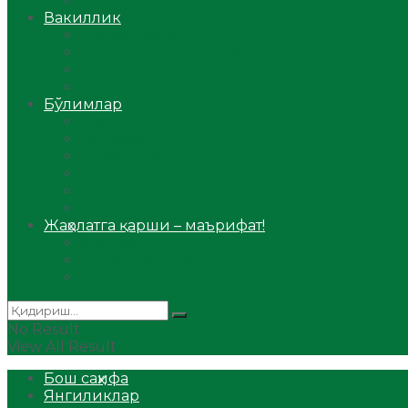
Аудио
Вакиллик
Вилоят вакиллиги
Имомлар фаолиятидан
Фиқҳ мактаби
Масжидлар
Бўлимлар
Фиқҳ
Рамазон
Савол-жавоб
Ислом ва иймон
Сийрат ва тарих
Ҳаж ва умра
Жаҳолатга қарши – маърифат!
Мақола
Видеомаъруза
Аудиомаъруза
No Result
View All Result
Бош саҳифа
Янгиликлар