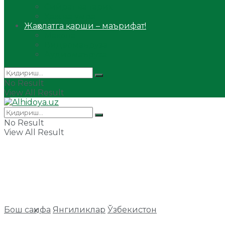
Сийрат ва тарих
Ҳаж ва умра
Жаҳолатга қарши – маърифат!
Мақола
Видеомаъруза
Аудиомаъруза
No Result
View All Result
No Result
View All Result
Бош саҳифа
Янгиликлар
Ўзбекистон