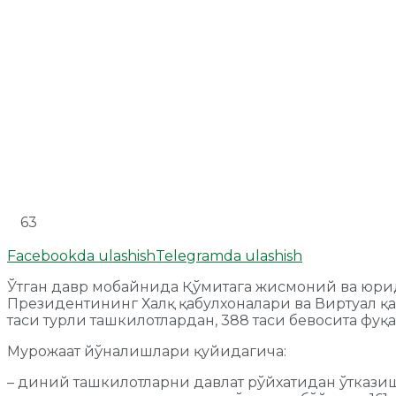
63
Facebookda ulashish
Telegramda ulashish
Ўтган давр мобайнида Қўмитага жисмоний ва юрид
Президентининг Халқ қабулхоналари ва Виртуал қа
таси турли ташкилотлардан, 388 таси бевосита фуқ
Мурожаат йўналишлари қуйидагича:
– диний ташкилотларни давлат рўйхатидан ўтказиш 