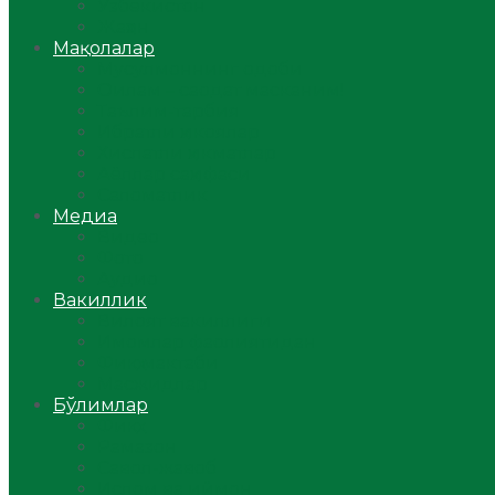
Ўзбекистон
Жаҳон
Мақолалар
Мусулмоннинг одоби
Оилам – саодат масканим!
Таълим-тарбия
Ибратли ҳикоялар
Хислатли ҳикматлар
Аёллар саҳифаси
Саломатлик
Медиа
Видео
Фото
Аудио
Вакиллик
Вилоят вакиллиги
Имомлар фаолиятидан
Фиқҳ мактаби
Масжидлар
Бўлимлар
Фиқҳ
Рамазон
Савол-жавоб
Ислом ва иймон