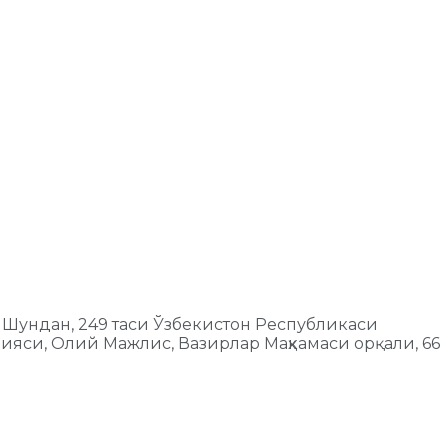
 Шундан, 249 таси Ўзбекистон Республикаси
ияси, Олий Мажлис, Вазирлар Маҳкамаси орқали, 66