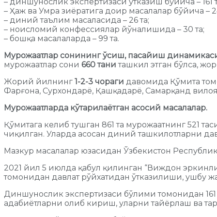
– диншунослик экспертизаси ўтказиш бўйича – 161 т
– Ҳаж ва Умра зиёратига доир масалалар бўйича – 24
– диний таълим масаласида – 26 та;
– ноисломий конфессиялар йўналишида – 30 та;
– бошқа масалаларда – 99 та.
Мурожаатлар сонининг ўсиш, пасайиш динамикасиг
мурожаатлар сони
660 тани
ташкил этган бўлса, жо
Жорий йилнинг
1-2-3 чораги
давомида Қўмита том
Фарғона, Сурхондарё, Қашқадарё, Самарқанд вило
Мурожаатларда кўтарилаётган асосий масалалар.
Қўмитага келиб тушган 861 та мурожаатнинг 521 
чиқилган. Уларда асосан диний ташкилотларни дав
Мазкур масалалар юзасидан Ўзбекистон Республи
2021 йил 5 июлда қабул қилинган “Виждон эркин
томонидан давлат рўйхатидан ўтказилиши, ушбу жа
Диншунослик экспертизаси бўлими томонидан 161 
адабиётларни олиб кириш, уларни тайёрлаш ва та