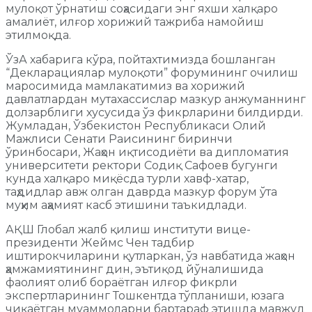
мулоқот ўрнатиш соҳасидаги энг яхши халқаро
амалиёт, илғор хорижий тажриба намойиш
этилмоқда.
ЎзА хабарига кўра, пойтахтимизда бошланган
“Декларациялар мулоқоти” форумининг очилиш
маросимида мамлакатимиз ва хорижий
давлатлардан мутахассислар мазкур анжуманнинг
долзарблиги хусусида ўз фикрларини билдирди.
Жумладан, Ўзбекистон Республикаси Олий
Мажлиси Сенати Раисининг биринчи
ўринбосари, Жаҳон иқтисодиёти ва дипломатия
университети ректори Содиқ Сафоев бугунги
кунда халқаро миқёсда турли хавф-хатар,
таҳдидлар авж олган даврда мазкур форум ўта
муҳим аҳамият касб этишини таъкидлади.
АҚШ Глобал жалб қилиш институти вице-
президенти Жеймс Чен тадбир
иштирокчиларини қутларкан, ўз навбатида жаҳон
ҳамжамиятининг дин, эътиқод йўналишида
фаолият олиб бораётган илғор фикрли
экспертларининг Тошкентда тўпланиши, юзага
чиқаётган муаммоларни бартараф этишда мавжуд