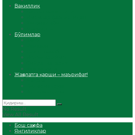
Аудио
Вакиллик
Вилоят вакиллиги
Имомлар фаолиятидан
Фиқҳ мактаби
Масжидлар
Бўлимлар
Фиқҳ
Рамазон
Савол-жавоб
Ислом ва иймон
Сийрат ва тарих
Ҳаж ва умра
Жаҳолатга қарши – маърифат!
Мақола
Видеомаъруза
Аудиомаъруза
No Result
View All Result
Бош саҳифа
Янгиликлар