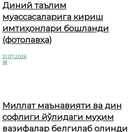
Диний таълим
муассасаларига кириш
имтиҳонлари бошланди
(фотолавҳа)
31.07.2026
18
Миллат маънавияти ва дин
софлиги йўлидаги муҳим
вазифалар белгилаб олинди