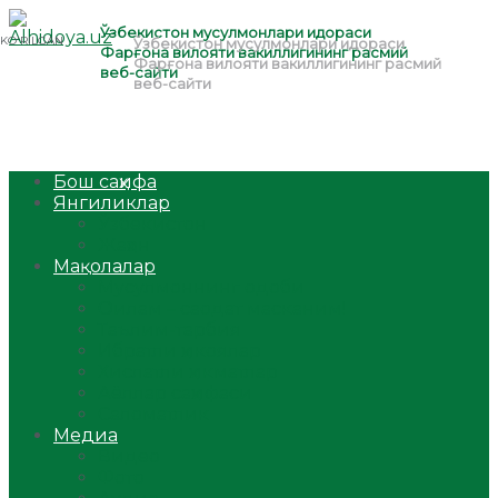
Бош саҳифа
Янгиликлар
Ўзбекистон
Жаҳон
Мақолалар
Мусулмоннинг одоби
Оилам – саодат масканим!
Таълим-тарбия
Ибратли ҳикоялар
Хислатли ҳикматлар
Аёллар саҳифаси
Саломатлик
Медиа
Видео
Фото