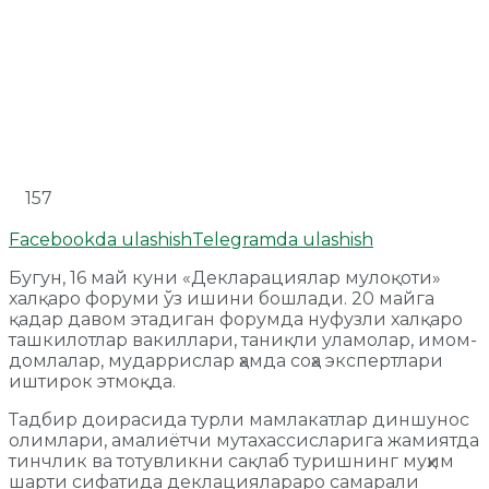
157
Facebookda ulashish
Telegramda ulashish
Бугун, 16 май куни «Декларациялар мулоқоти»
халқаро форуми ўз ишини бошлади. 20 майга
қадар давом этадиган форумда нуфузли халқаро
ташкилотлар вакиллари, таниқли уламолар, имом-
домлалар, мударрислар ҳамда соҳа экспертлари
иштирок этмоқда.
Тадбир доирасида турли мамлакатлар диншунос
олимлари, амалиётчи мутахассисларига жамиятда
тинчлик ва тотувликни сақлаб туришнинг муҳим
шарти сифатида деклациялараро самарали