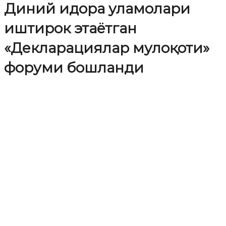
Диний идора уламолари
иштирок этаётган
«Декларациялар мулоқоти»
форуми бошланди