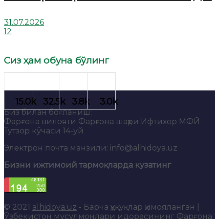
31.07.2026
12
Сиз ҳам обуна бўлинг
Биз билан боғланиш:
Фарғона вилояти Фарғона шаҳри Ифтихор МФЙ
Тутзор кўчаси 14-уй
Электрон почта манзили: info@alhidoya.uz
Бизни ижтимоий тармоқларда кузатинг
© 2021
alhidoya.uz
- Барча ҳуқуқлар ҳимояланган |
Ўзбекистон мусулмонлари идорасининг Фарғона