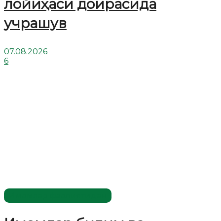
лойиҳаси доирасида
учрашув
07.08.2026
6
Имомлар фаолиятидан