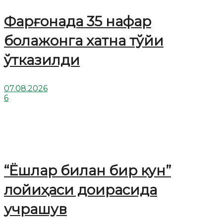
Фарғонада 35 нафар
болажонга хатна тўйи
ўтказилди
07.08.2026
6
“Ёшлар билан бир кун”
лойиҳаси доирасида
учрашув