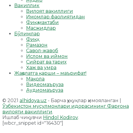
Вакиллик
Вилоят вакиллиги
Имомлар фаолиятидан
Фиқҳ мактаби
Масжидлар
Бўлимлар
Фиқҳ
Рамазон
Савол-жавоб
Ислом ва иймон
Сийрат ва тарих
Ҳаж ва умра
Жаҳолатга қарши – маърифат!
Мақола
Видеомаъруза
Аудиомаъруза
© 2021
alhidoya.uz
- Барча ҳуқуқлар ҳимояланган |
Ўзбекистон мусулмонлари идорасининг Фарғона
вилояти вакиллиги
.
Ишлаб чиқувчи
Hindol Kodirov
.
[wbcr_snippet id="16430"]