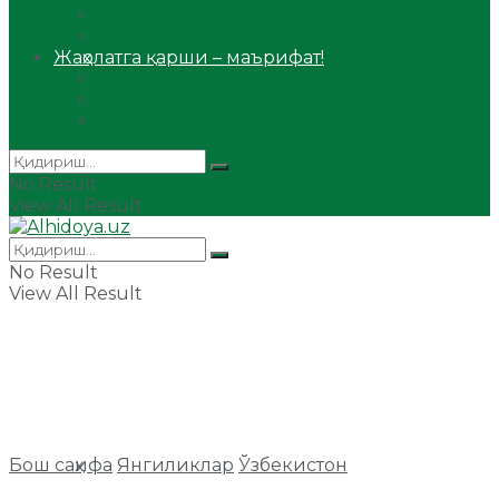
Сийрат ва тарих
Ҳаж ва умра
Жаҳолатга қарши – маърифат!
Мақола
Видеомаъруза
Аудиомаъруза
No Result
View All Result
No Result
View All Result
Бош саҳифа
Янгиликлар
Ўзбекистон