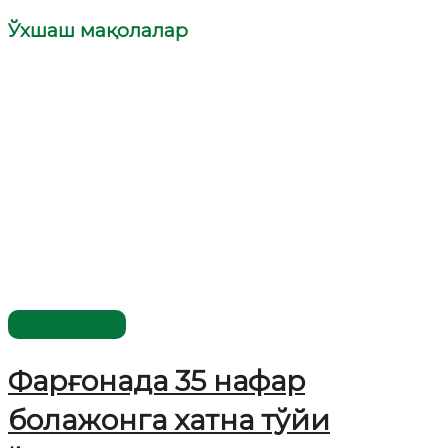
Ўхшаш мақолалар
Ўзбекистон
Фарғонада 35 нафар
болажонга хатна тўйи