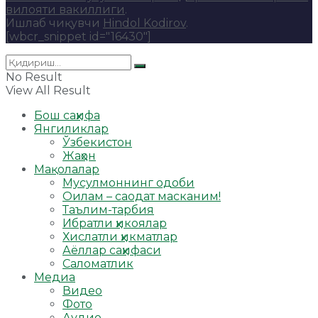
вилояти вакиллиги
.
Ишлаб чиқувчи
Hindol Kodirov
.
[wbcr_snippet id="16430"]
No Result
View All Result
Бош саҳифа
Янгиликлар
Ўзбекистон
Жаҳон
Мақолалар
Мусулмоннинг одоби
Оилам – саодат масканим!
Таълим-тарбия
Ибратли ҳикоялар
Хислатли ҳикматлар
Аёллар саҳифаси
Саломатлик
Медиа
Видео
Фото
Аудио