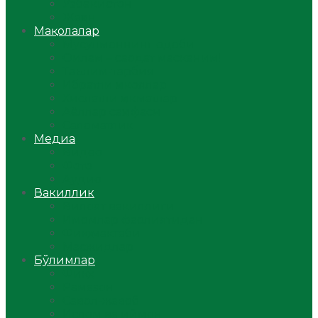
Ўзбекистон
Жаҳон
Мақолалар
Мусулмоннинг одоби
Оилам – саодат масканим!
Таълим-тарбия
Ибратли ҳикоялар
Хислатли ҳикматлар
Аёллар саҳифаси
Саломатлик
Медиа
Видео
Фото
Аудио
Вакиллик
Вилоят вакиллиги
Имомлар фаолиятидан
Фиқҳ мактаби
Масжидлар
Бўлимлар
Фиқҳ
Рамазон
Савол-жавоб
Ислом ва иймон