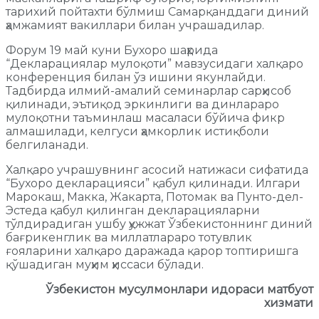
тарихий пойтахти бўлмиш Самарқанддаги диний
ҳамжамият вакиллари билан учрашадилар.
Форум 19 май куни Бухоро шаҳрида
“Декларациялар мулоқоти” мавзусидаги халқаро
конференция билан ўз ишини якунлайди.
Тадбирда илмий-амалий семинарлар сарҳисоб
қилинади, эътиқод эркинлиги ва динлараро
мулоқотни таъминлаш масаласи бўйича фикр
алмашилади, келгуси ҳамкорлик истиқболи
белгиланади.
Халқаро учрашувнинг асосий натижаси сифатида
“Бухоро декларацияси” қабул қилинади. Илгари
Марокаш, Макка, Жакарта, Потомак ва Пунто-дел-
Эстеда қабул қилинган декларацияларни
тўлдирадиган ушбу ҳужжат Ўзбекистоннинг диний
бағрикенглик ва миллатлараро тотувлик
ғояларини халқаро даражада қарор топтиришга
қўшадиган муҳим ҳиссаси бўлади.
Ўзбекистон мусулмонлари идораси матбуот
хизмати