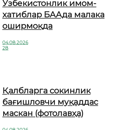
Ўзбекистонлик имом-
хатиблар БААда малака
оширмоқда
04.08.2026
28
Қалбларга сокинлик
бағишловчи муқаддас
маскан (фотолавҳа)
04.08.2026