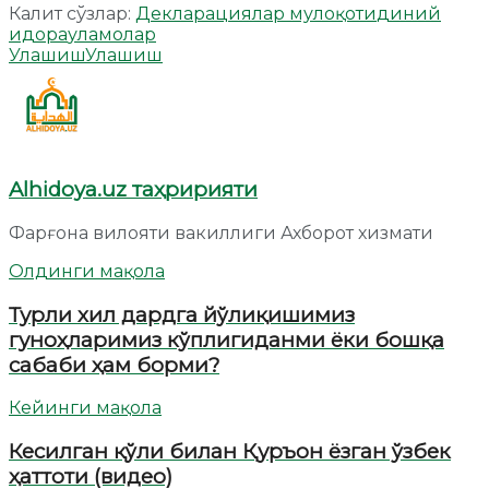
Калит сўзлар:
Декларациялар мулоқоти
диний
идора
уламолар
Улашиш
Улашиш
Alhidoya.uz таҳририяти
Фарғона вилояти вакиллиги Ахборот хизмати
Олдинги мақола
Турли хил дардга йўлиқишимиз
гуноҳларимиз кўплигиданми ёки бошқа
сабаби ҳам борми?
Кейинги мақола
Кесилган қўли билан Қуръон ёзган ўзбек
ҳаттоти (видео)