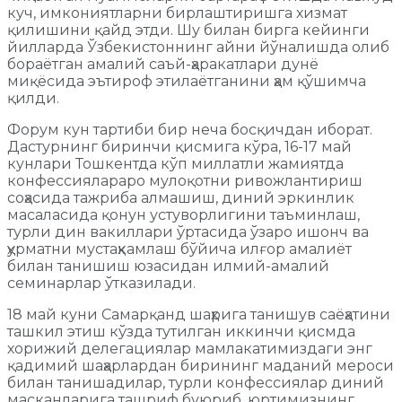
куч, имкониятларни бирлаштиришга хизмат
қилишини қайд этди. Шу билан бирга кейинги
йилларда Ўзбекистоннинг айни йўналишда олиб
бораётган амалий саъй-ҳаракатлари дунё
миқёсида эътироф этилаётганини ҳам қўшимча
қилди.
Форум кун тартиби бир неча босқичдан иборат.
Дастурнинг биринчи қисмига кўра, 16-17 май
кунлари Тошкентда кўп миллатли жамиятда
конфессиялараро мулоқотни ривожлантириш
соҳасида тажриба алмашиш, диний эркинлик
масаласида қонун устуворлигини таъминлаш,
турли дин вакиллари ўртасида ўзаро ишонч ва
ҳурматни мустаҳкамлаш бўйича илғор амалиёт
билан танишиш юзасидан илмий-амалий
семинарлар ўтказилади.
18 май куни Самарқанд шаҳрига танишув саёҳатини
ташкил этиш кўзда тутилган иккинчи қисмда
хорижий делегациялар мамлакатимиздаги энг
қадимий шаҳарлардан бирининг маданий мероси
билан танишадилар, турли конфессиялар диний
масканларига ташриф буюриб, юртимизнинг