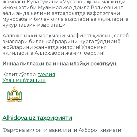
жамоаси Қува тумани «Мусажон ҳожи» масжиди
имом-хатиби Муҳаммадисо домла Валиевнинг
аёли ҳамда келини автоҳалокатда вафот этгани
муносабати билан оила аъзолари ва яқинларига
чуқур таъзия изҳор этади.
Аллоҳ ҳар икки марҳумани мағфират қилсин, савоб
амаллари билан қабрларини нурга тўлдириб,
жойларини жаннатда қилсин! Уларнинг
яқинларига Аллоҳ сабри жамил берсин!
Иннаа лиллааҳи ва иннаа илайҳи рожиъуун.
Калит сўзлар:
таъзия
Улашиш
Улашиш
Alhidoya.uz таҳририяти
Фарғона вилояти вакиллиги Ахборот хизмати