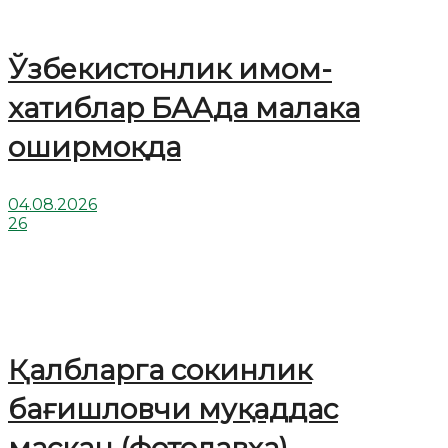
Ўзбекистонлик имом-
хатиблар БААда малака
оширмоқда
04.08.2026
26
Қалбларга сокинлик
бағишловчи муқаддас
маскан (фотолавҳа)