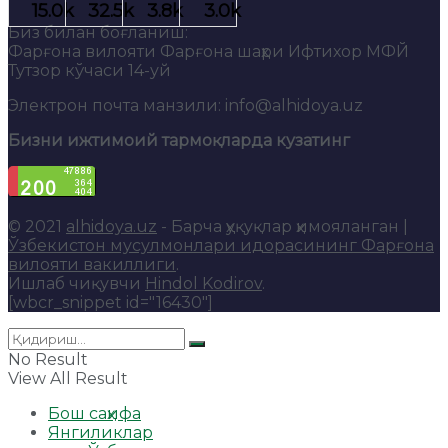
Биз билан боғланиш:
Фарғона вилояти Фарғона шаҳри Ифтихор МФЙ
Тутзор кўчаси 14-уй
Электрон почта манзили: info@alhidoya.uz
Бизни ижтимоий тармоқларда кузатинг
© 2021
alhidoya.uz
- Барча ҳуқуқлар ҳимояланган |
Ўзбекистон мусулмонлари идорасининг Фарғона
вилояти вакиллиги
.
Ишлаб чиқувчи
Hindol Kodirov
.
[wbcr_snippet id="16430"]
No Result
View All Result
Бош саҳифа
Янгиликлар