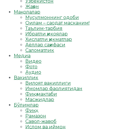
Ўзбекистон
Жаҳон
Мақолалар
Мусулмоннинг одоби
Оилам – саодат масканим!
Таълим-тарбия
Ибратли ҳикоялар
Хислатли ҳикматлар
Аёллар саҳифаси
Саломатлик
Медиа
Видео
Фото
Аудио
Вакиллик
Вилоят вакиллиги
Имомлар фаолиятидан
Фиқҳ мактаби
Масжидлар
Бўлимлар
Фиқҳ
Рамазон
Савол-жавоб
Ислом ва иймон