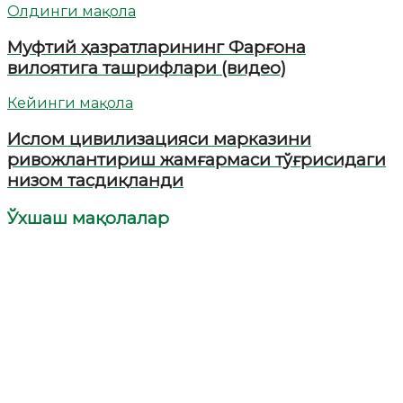
Олдинги мақола
Муфтий ҳазратларининг Фарғона
вилоятига ташрифлари (видео)
Кейинги мақола
Ислом цивилизацияси марказини
ривожлантириш жамғармаси тўғрисидаги
низом тасдиқланди
Ўхшаш мақолалар