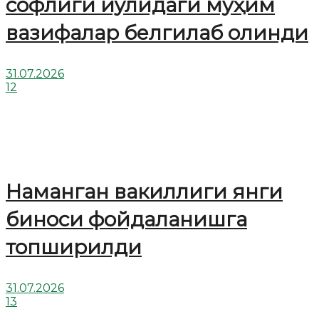
софлиги йўлидаги муҳим
вазифалар белгилаб олинди
31.07.2026
12
Наманган вакиллиги янги
биноси фойдаланишга
топширилди
31.07.2026
13