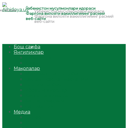
Бош саҳифа
Янгиликлар
Ўзбекистон
Жаҳон
Мақолалар
Мусулмоннинг одоби
Оилам – саодат масканим!
Таълим-тарбия
Ибратли ҳикоялар
Хислатли ҳикматлар
Аёллар саҳифаси
Саломатлик
Медиа
Видео
Фото