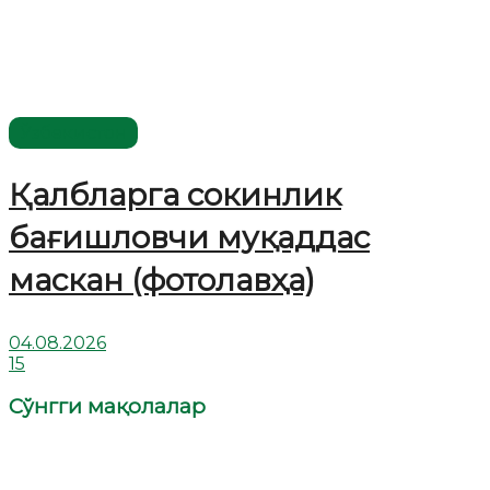
Ўзбекистон
Қалбларга сокинлик
бағишловчи муқаддас
маскан (фотолавҳа)
04.08.2026
15
Сўнгги мақолалар