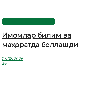
Имомлар фаолиятидан
Имомлар билим ва
маҳоратда беллашди
05.08.2026
26