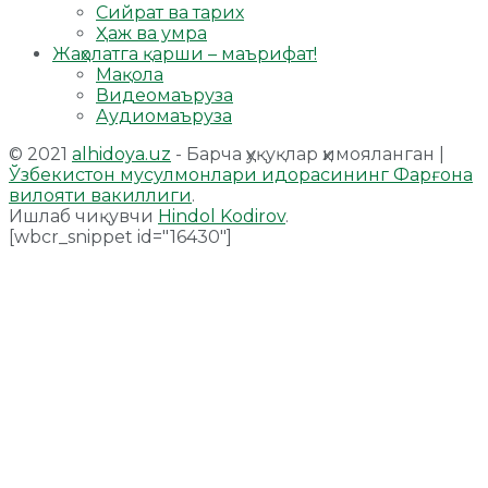
Сийрат ва тарих
Ҳаж ва умра
Жаҳолатга қарши – маърифат!
Мақола
Видеомаъруза
Аудиомаъруза
© 2021
alhidoya.uz
- Барча ҳуқуқлар ҳимояланган |
Ўзбекистон мусулмонлари идорасининг Фарғона
вилояти вакиллиги
.
Ишлаб чиқувчи
Hindol Kodirov
.
[wbcr_snippet id="16430"]