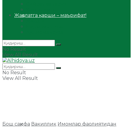
Сийрат ва тарих
Ҳаж ва умра
Жаҳолатга қарши – маърифат!
Мақола
Видеомаъруза
Аудиомаъруза
No Result
View All Result
No Result
View All Result
Бош саҳифа
Вакиллик
Имомлар фаолиятидан