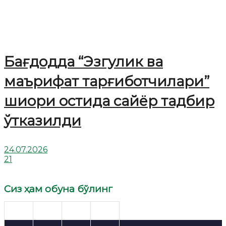
Бағдодда “Эзгулик ва
маърифат тарғиботчилари”
шиори остида сайёр тадбир
ўтказилди
24.07.2026
21
Сиз ҳам обуна бўлинг