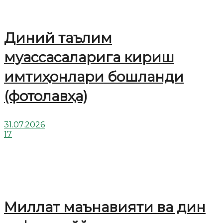
Диний таълим
муассасаларига кириш
имтиҳонлари бошланди
(фотолавҳа)
31.07.2026
17
Миллат маънавияти ва дин