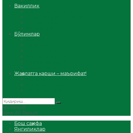
Аудио
Вакиллик
Вилоят вакиллиги
Имомлар фаолиятидан
Фиқҳ мактаби
Масжидлар
Бўлимлар
Фиқҳ
Рамазон
Савол-жавоб
Ислом ва иймон
Сийрат ва тарих
Ҳаж ва умра
Жаҳолатга қарши – маърифат!
Мақола
Видеомаъруза
Аудиомаъруза
No Result
View All Result
Бош саҳифа
Янгиликлар