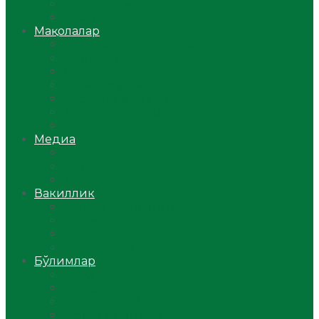
Ўзбекистон
Жаҳон
Мақолалар
Мусулмоннинг одоби
Оилам – саодат масканим!
Таълим-тарбия
Ибратли ҳикоялар
Хислатли ҳикматлар
Аёллар саҳифаси
Саломатлик
Медиа
Видео
Фото
Аудио
Вакиллик
Вилоят вакиллиги
Имомлар фаолиятидан
Фиқҳ мактаби
Масжидлар
Бўлимлар
Фиқҳ
Рамазон
Савол-жавоб
Ислом ва иймон