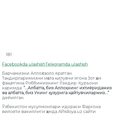
181
Facebookda ulashish
Telegramda ulashish
Барчамизни Аллоҳ таоло яратган.
Тақдирларимизни иҳота қилувчи ягона Зот ҳам
фақатгина Роббимизнинг Ўзидир. Қуръони
каримда:
“…Албатта, биз Аллоҳнинг ихтиёридамиз
ва албатта, биз Унинг ҳузурига қайтувчилармиз…”
дейилган.
Ўзбекистон мусулмонлари идораси Фарғона
вилояти вакиллиги ҳамда Alhidoya.uz сайти