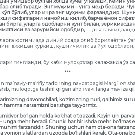
идан умидвор бўлган ҳолда кўчат ўтқазади. Кейин у
ар олиб туради. Энг муҳими – унга меҳр беради. Чу
 кўп бўлиб, улар ичра энг муҳими фарзанддир. Шуни
 яхши сифатларни намойиш қилиб, барча ёмон сифат
 бирга, уларга одобларни қунт билан, зерикмасдан
мматлиси ва зарурийси одобдир,
— дея таъкидланд
ларга юртимизда диний соҳада олиб борилаётган ўз
нинг ҳаққидан қўрқиш, қўшничилик ва йўл одоблари,
ари тингланди, бу каби мулоқотлар келажакда ўз с
***
gan ma’naviy-ma’rifiy tadbirning navbatdagisi Marg‘ilon sh
 muloqotga tashrif qilgan aholi vakillariga mav’iza qili
rimizning davomchilari, ko‘zimizning nuri, qalbimiz surur
hun hamma narsamizni berishga tayyormiz.
idvor bo‘lgan holda ko‘chat o‘tqazadi. Keyin uni parvaris
mi – unga mehr beradi. Chunki har bir ishda mehr bo‘lmas 
 muhimi farzanddir. Shuning uchun ham ota-ona farzandlar
cha yomon sifatlardan uzoqda bo‘lishlari kerak. Ota-ona bol