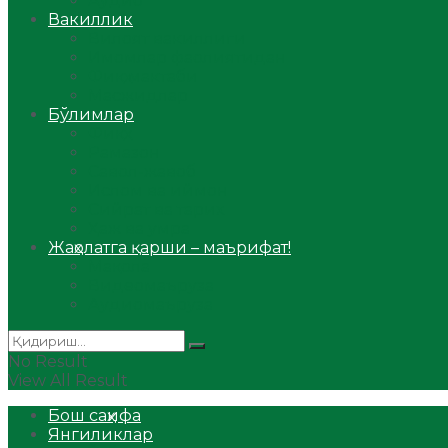
Аудио
Вакиллик
Вилоят вакиллиги
Имомлар фаолиятидан
Фиқҳ мактаби
Масжидлар
Бўлимлар
Фиқҳ
Рамазон
Савол-жавоб
Ислом ва иймон
Сийрат ва тарих
Ҳаж ва умра
Жаҳолатга қарши – маърифат!
Мақола
Видеомаъруза
Аудиомаъруза
No Result
View All Result
Бош саҳифа
Янгиликлар