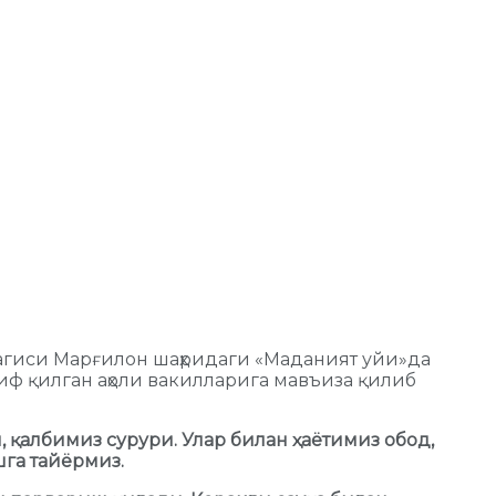
агиси Марғилон шаҳридаги «Маданият уйи»да
иф қилган аҳоли вакилларига мавъиза қилиб
қалбимиз сурури. Улар билан ҳаётимиз обод,
шга тайёрмиз.