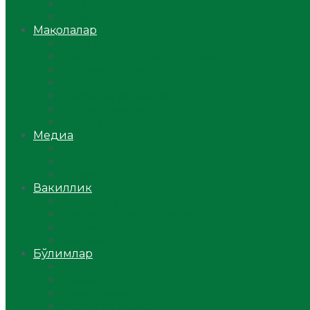
Ўзбекистон
Жаҳон
Мақолалар
Мусулмоннинг одоби
Оилам – саодат масканим!
Таълим-тарбия
Ибратли ҳикоялар
Хислатли ҳикматлар
Аёллар саҳифаси
Саломатлик
Медиа
Видео
Фото
Аудио
Вакиллик
Вилоят вакиллиги
Имомлар фаолиятидан
Фиқҳ мактаби
Масжидлар
Бўлимлар
Фиқҳ
Рамазон
Савол-жавоб
Ислом ва иймон