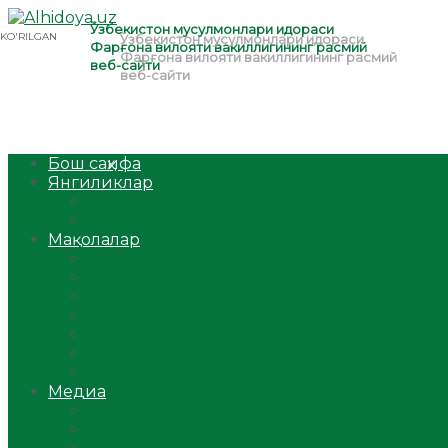
Бош саҳифа
Янгиликлар
Ўзбекистон
Жаҳон
Мақолалар
Мусулмоннинг одоби
Оилам – саодат масканим!
Таълим-тарбия
Ибратли ҳикоялар
Хислатли ҳикматлар
Аёллар саҳифаси
Саломатлик
Медиа
Видео
Фото