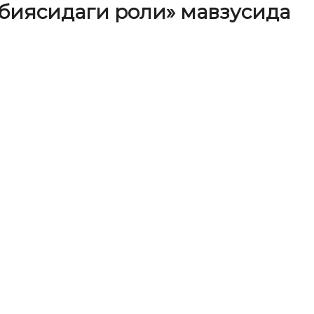
рбиясидаги роли» мавзусида