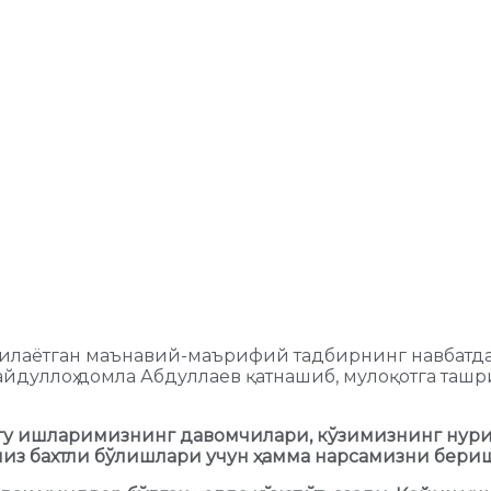
азилаётган маънавий-маърифий тадбирнинг навбатд
йдуллоҳ домла Абдуллаев қатнашиб, мулоқотга ташр
гу ишларимизнинг давомчилари, кўзимизнинг нури, 
миз бахтли бўлишлари учун ҳамма нарсамизни бери