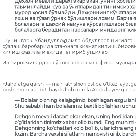
Деҳқон мевали дарахт экар экан, унинг ҳосил
таъминлайди, сув ва ўғитларидан тинимсиз хаб
мурод ҳосил бўлмайди. Деҳқоннинг кўчатлари
яхши ва гўзал ўрнак бўлишлари лозим. Барча
болаларига шахсий намуна кўрсатишлари билан
болаларга берадиган нарсалари ичида энг қи
Шунингдек, Убайдуллоҳ домла Абдуллаев йиғилган
сўзлаш баробарида ота-онага хизмат қилиш, биров
қилиш фазилати ҳақида гапириб ўтдилар.
Иштирокчилардан сўз олганларнинг фикр-мулоҳазал
«Jaholatga qarshi — ma’rifat» shiori ostida o‘tkazilayot
bosh imom-xatibi Ubaydulloh domla Abdullayev qatnashib,
— Bolalar bizning kelajagimiz, boshlagan ezgu ishla
Shu sababli ham bolalarimiz baxtli bo‘lishlari uc
Dehqon mevali daraxt ekar ekan, uning hosilidan um
o‘g‘itlaridan tinimsiz xabar olib turadi. Eng muhi
Dehqonning ko‘chatlari ko‘p bo‘lib, ular ichra eng
lozim. Barcha yaxshi sifatlarni namoyish qilib, bar