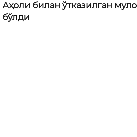
Аҳоли билан ўтказилган муло
бўлди