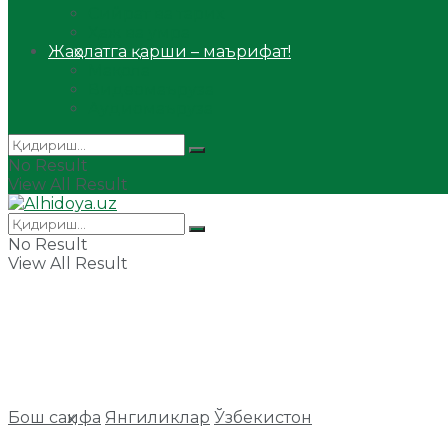
Сийрат ва тарих
Ҳаж ва умра
Жаҳолатга қарши – маърифат!
Мақола
Видеомаъруза
Аудиомаъруза
No Result
View All Result
No Result
View All Result
Бош саҳифа
Янгиликлар
Ўзбекистон