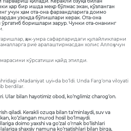
ни парвариш қилади. Керакли озуқа билан
нки ҳар бир ишда меҳр бўлмас экан, кўзланган
нг учун ҳам ота-она фарзандларига доимо
лардан узоқда бўлишлари керак. Ота-она
 ўргатиб боришлари зарур. Чунки ота-онанинг
и.
гаришлар, ҳаж-умра сафарларидаги қулайликларни
 амалларга риё аралаштирмасдан холис Аллоҳ учун
амарасини кўрсатиши қайд этилди.
ahridagi «Madaniyat uyi»da bo‘ldi. Unda Farg‘ona viloyati
b berdilar.
i. Ular bilan hayotimiz obod, ko‘nglimiz charog‘on.
h qiladi. Kerakli ozuqa bilan ta’minlaydi, suv va
ekan, ko‘zlangan murod hosil bo‘lmaydi.
iga doimo yaxshi va go‘zal o‘rnak bo‘lishlari
alariga shaxsiy namuna ko‘rsatishlari bilan birga,