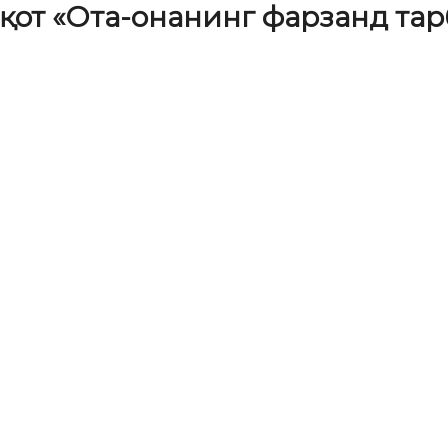
қот «Ота-онанинг фарзанд та