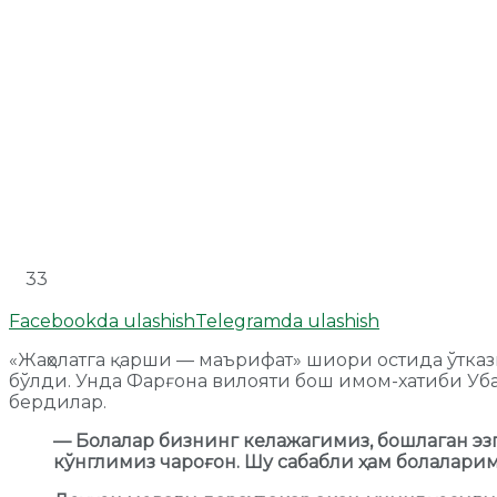
33
Facebookda ulashish
Telegramda ulashish
«Жаҳолатга қарши — маърифат» шиори остида ўтк
бўлди. Унда Фарғона вилояти бош имом-хатиби Уба
бердилар.
— Болалар бизнинг келажагимиз, бошлаган эз
кўнглимиз чароғон. Шу сабабли ҳам болалари