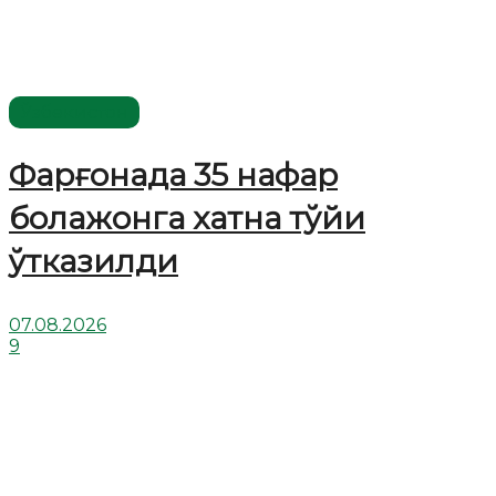
Ўзбекистон
Фарғонада 35 нафар
болажонга хатна тўйи
ўтказилди
07.08.2026
9