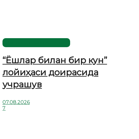
Имомлар фаолиятидан
“Ёшлар билан бир кун”
лойиҳаси доирасида
учрашув
07.08.2026
7