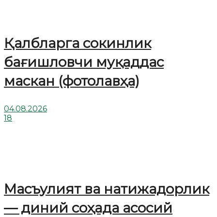
Қалбларга сокинлик
бағишловчи муқаддас
маскан (фотолавҳа)
04.08.2026
18
Масъулият ва натижадорлик
— диний соҳада асосий