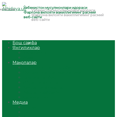
Бош саҳифа
Янгиликлар
Ўзбекистон
Жаҳон
Мақолалар
Мусулмоннинг одоби
Оилам – саодат масканим!
Таълим-тарбия
Ибратли ҳикоялар
Хислатли ҳикматлар
Аёллар саҳифаси
Саломатлик
Медиа
Видео
Фото