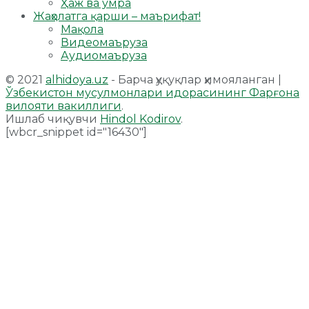
Ҳаж ва умра
Жаҳолатга қарши – маърифат!
Мақола
Видеомаъруза
Аудиомаъруза
© 2021
alhidoya.uz
- Барча ҳуқуқлар ҳимояланган |
Ўзбекистон мусулмонлари идорасининг Фарғона
вилояти вакиллиги
.
Ишлаб чиқувчи
Hindol Kodirov
.
[wbcr_snippet id="16430"]