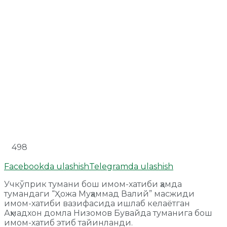
498
Facebookda ulashish
Telegramda ulashish
Учкўприк тумани бош имом-хатиби ҳамда
тумандаги “Ҳожа Муҳаммад Валий” масжиди
имом-хатиби вазифасида ишлаб келаётган
Аҳмадхон домла Низомов Бувайда туманига бош
имом-хатиб этиб тайинланди.