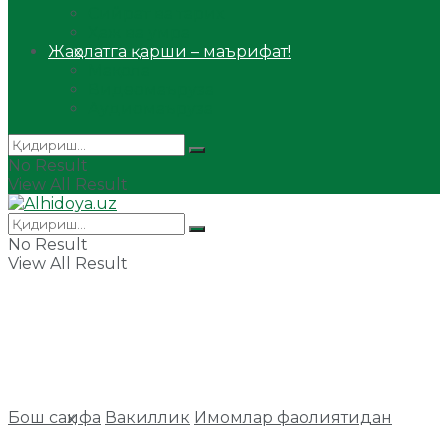
Сийрат ва тарих
Ҳаж ва умра
Жаҳолатга қарши – маърифат!
Мақола
Видеомаъруза
Аудиомаъруза
No Result
View All Result
No Result
View All Result
Бош саҳифа
Вакиллик
Имомлар фаолиятидан