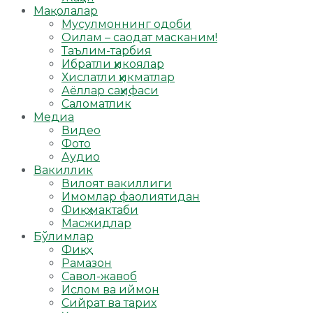
Мақолалар
Мусулмоннинг одоби
Оилам – саодат масканим!
Таълим-тарбия
Ибратли ҳикоялар
Хислатли ҳикматлар
Аёллар саҳифаси
Саломатлик
Медиа
Видео
Фото
Аудио
Вакиллик
Вилоят вакиллиги
Имомлар фаолиятидан
Фиқҳ мактаби
Масжидлар
Бўлимлар
Фиқҳ
Рамазон
Савол-жавоб
Ислом ва иймон
Сийрат ва тарих