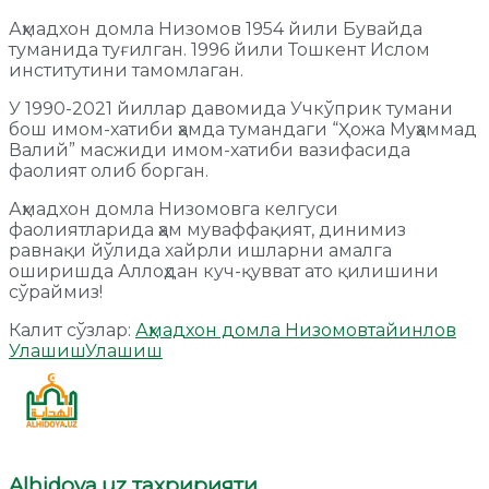
Аҳмадхон домла Низомов 1954 йили Бувайда
туманида туғилган. 1996 йили Тошкент Ислом
институтини тамомлаган.
У 1990-2021 йиллар давомида Учкўприк тумани
бош имом-хатиби ҳамда тумандаги “Ҳожа Муҳаммад
Валий” масжиди имом-хатиби вазифасида
фаолият олиб борган.
Аҳмадхон домла Низомовга келгуси
фаолиятларида ҳам муваффақият, динимиз
равнақи йўлида хайрли ишларни амалга
оширишда Аллоҳдан куч-қувват ато қилишини
сўраймиз!
Калит сўзлар:
Аҳмадхон домла Низомов
тайинлов
Улашиш
Улашиш
Alhidoya.uz таҳририяти