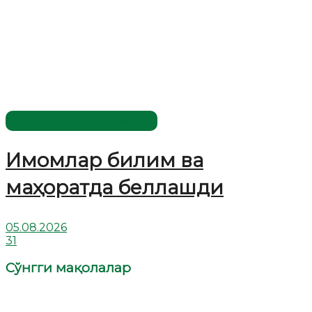
Имомлар фаолиятидан
Имомлар билим ва
маҳоратда беллашди
05.08.2026
31
Сўнгги мақолалар