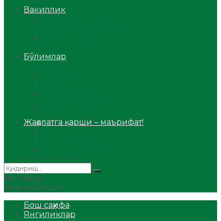
Аудио
Вакиллик
Вилоят вакиллиги
Имомлар фаолиятидан
Фиқҳ мактаби
Масжидлар
Бўлимлар
Фиқҳ
Рамазон
Савол-жавоб
Ислом ва иймон
Сийрат ва тарих
Ҳаж ва умра
Жаҳолатга қарши – маърифат!
Мақола
Видеомаъруза
Аудиомаъруза
No Result
View All Result
Бош саҳифа
Янгиликлар