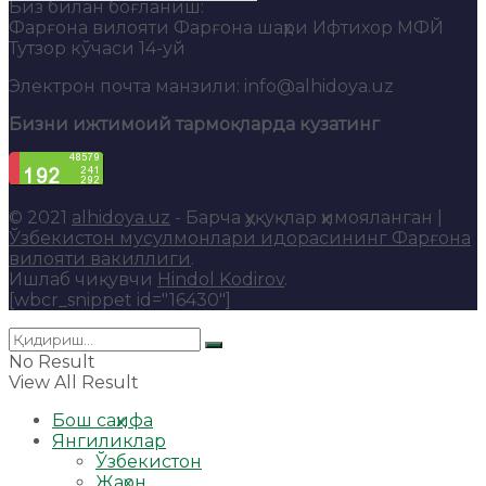
Биз билан боғланиш:
Фарғона вилояти Фарғона шаҳри Ифтихор МФЙ
Тутзор кўчаси 14-уй
Электрон почта манзили: info@alhidoya.uz
Бизни ижтимоий тармоқларда кузатинг
© 2021
alhidoya.uz
- Барча ҳуқуқлар ҳимояланган |
Ўзбекистон мусулмонлари идорасининг Фарғона
вилояти вакиллиги
.
Ишлаб чиқувчи
Hindol Kodirov
.
[wbcr_snippet id="16430"]
No Result
View All Result
Бош саҳифа
Янгиликлар
Ўзбекистон
Жаҳон