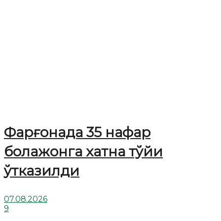
Фарғонада 35 нафар
болажонга хатна тўйи
ўтказилди
07.08.2026
9