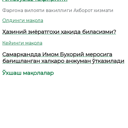
Фарғона вилояти вакиллиги Ахборот хизмати
Олдинги мақола
Ҳазиний зиёратгоҳи ҳақида биласизми?
Кейинги мақола
Самарқандда Имом Бухорий меросига
бағишланган халқаро анжуман ўтказилади
Ўхшаш мақолалар