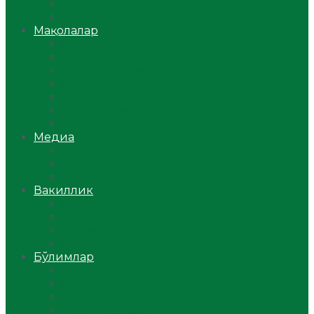
Ўзбекистон
Жаҳон
Мақолалар
Мусулмоннинг одоби
Оилам – саодат масканим!
Таълим-тарбия
Ибратли ҳикоялар
Хислатли ҳикматлар
Аёллар саҳифаси
Саломатлик
Медиа
Видео
Фото
Аудио
Вакиллик
Вилоят вакиллиги
Имомлар фаолиятидан
Фиқҳ мактаби
Масжидлар
Бўлимлар
Фиқҳ
Рамазон
Савол-жавоб
Ислом ва иймон