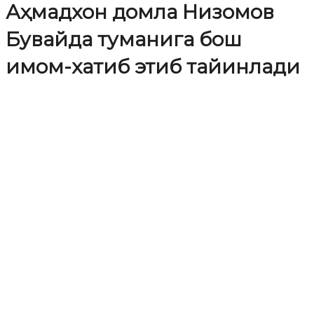
Аҳмадхон домла Низомов
Бувайда туманига бош
имом-хатиб этиб тайинлади